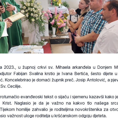
nja 2023., u župnoj crkvi sv. Mihaela arkanđela u Donjem Mi
djutor Fabijan Svalina krstio je Ivana Bertića, šesto dijete u o
ć. Koncelebrirao je domaći župnik preč. Josip Antolović, a pjev
v. Cecilije.
p protumačio evanđeoski tekst o sijaču i sjemenu kazavši kako j
ač Krist. Naglasio je da je važno na kakvo tlo našega sr
Tijekom homilije zahvalio je roditeljima novokrštenika za otv
asio važnost uloge roditelja u kršćanskom odgoju djeteta.