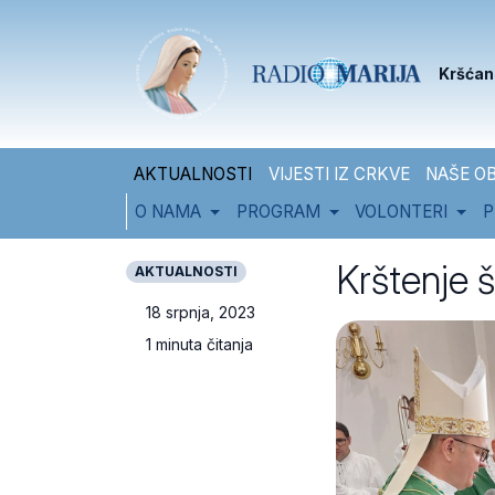
Skip to content
Skip to footer
Kršćan
AKTUALNOSTI
VIJESTI IZ CRKVE
NAŠE OB
O NAMA
PROGRAM
VOLONTERI
P
Krštenje š
AKTUALNOSTI
18 srpnja, 2023
1 minuta čitanja