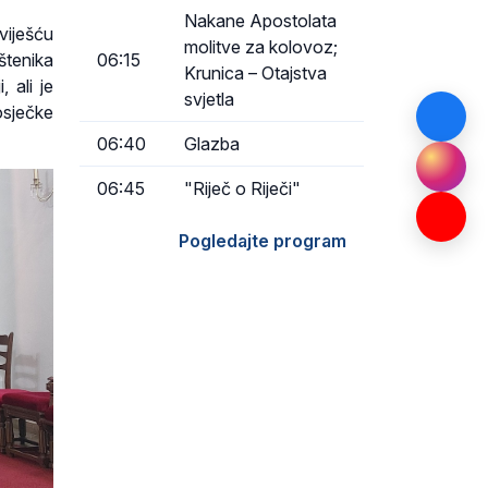
Nakane Apostolata
viješću
molitve za kolovoz;
štenika
06:15
Krunica – Otajstva
 ali je
svjetla
osječke
06:40
Glazba
06:45
"Riječ o Riječi"
Pogledajte program