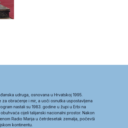
građanska udruga, osnovana u Hrvatskoj 1995.
ce za obraćenje i mir, a uoči osnutka uspostavljena
 program nastali su 1983. godine u župi u Erbi na
 obuhvaća cijeli talijanski nacionalni prostor. Nakon
 imenom Radio Marija u četrdesetak zemalja, počevši
ijskom kontinentu.