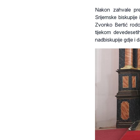
Nakon zahvale pre
Srijemske biskupij
Zvonko Bertić rodom 
tijekom devedeseti
nadbiskupije gdje i da