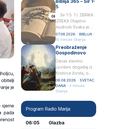
Biblija 365 – Sir 1-
rođenjem Grk.
5
Obnovio je odnose s
afričkim…
Sir 1-5 1 I. ZBIRKA
IZREKA Otajstvo
mudrosti Svaka je
mudrost od Gospoda
07.08.2026. · BIBLIJA ·
i s njime je dovijeka.2
10 minute čitanja
Tko će…
Preobraženje
Gospodinovo
Danas slavimo
uzvišeni događaj iz
holjcu,
Kristova života, o
kojem nas izvješćuju
bitelji
06.08.2026. · SVETAC
evanđelisti Matej,
DANA ·
3 minute
anje je
Marko i Luka te sveti
čitanja
Petar u svojoj
drugoj…
e sjeme
Program Radio Marija
ca pada
orenost
06:05
Glazba