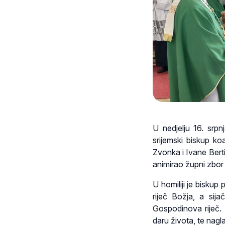
U nedjelju 16. srp
srijemski biskup koa
Zvonka i Ivane Berti
animirao župni zbor S
U homiliji je bisku
riječ Božja, a sij
Gospodinova riječ. 
daru života, te nagl