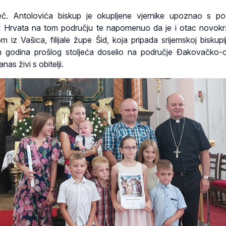
č. Antolovića biskup je okupljene vjernike upoznao s po
e i Hrvata na tom području te napomenuo da je i otac novokr
iz Vašica, filijale župe Šid, koja pripada srijemskoj biskupiji,
h godina prošlog stoljeća doselio na područje Đakovačko-
nas živi s obitelji.