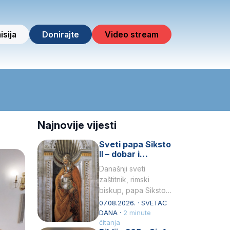
isija
Donirajte
Video stream
Najnovije vijesti
Sveti papa Siksto
II – dobar i
miroljubiv pastir
Današnji sveti
zaštitnik, rimski
biskup, papa Siksto
(Sixtus) II, prema
07.08.2026. · SVETAC
knjizi Liber
DANA ·
2 minute
Pontificalis bio je
čitanja