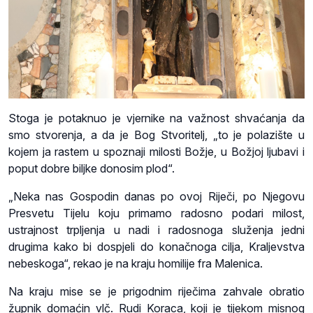
Stoga je potaknuo je vjernike na važnost shvaćanja da
smo stvorenja, a da je Bog Stvoritelj, „to je polazište u
kojem ja rastem u spoznaji milosti Božje, u Božjoj ljubavi i
poput dobre biljke donosim plod“.
„Neka nas Gospodin danas po ovoj Riječi, po Njegovu
Presvetu Tijelu koju primamo radosno podari milost,
ustrajnost trpljenja u nadi i radosnoga služenja jedni
drugima kako bi dospjeli do konačnoga cilja, Kraljevstva
nebeskoga“, rekao je na kraju homilije fra Malenica.
Na kraju mise se je prigodnim riječima zahvale obratio
župnik domaćin vlč. Rudi Koraca, koji je tijekom misnog