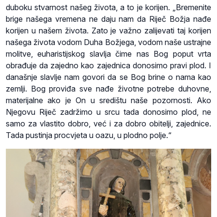
duboku stvarnost našeg života, a to je korijen. „Bremenite
brige našega vremena ne daju nam da Riječ Božja nađe
korijen u našem života. Zato je važno zalijevati taj korijen
našega života vodom Duha Božjega, vodom naše ustrajne
molitve, euharistijskog slavlja čime nas Bog poput vrta
obrađuje da zajedno kao zajednica donosimo pravi plod. I
današnje slavlje nam govori da se Bog brine o nama kao
zemlji. Bog proviđa sve nađe životne potrebe duhovne,
materijalne ako je On u središtu naše pozornosti. Ako
Njegovu Riječ zadržimo u srcu tada donosimo plod, ne
samo za vlastito dobro, već i za dobro obitelji, zajednice.
Tada pustinja procvjeta u oazu, u plodno polje.“