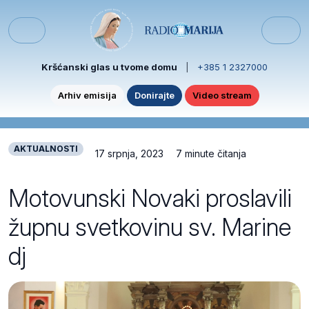
Skip to content
Skip to footer
Menu
Kršćanski glas u tvome domu
|
+385 1 2327000
Arhiv emisija
Donirajte
Video stream
AKTUALNOSTI
17 srpnja, 2023
7 minute čitanja
Motovunski Novaki proslavili
župnu svetkovinu sv. Marine
dj