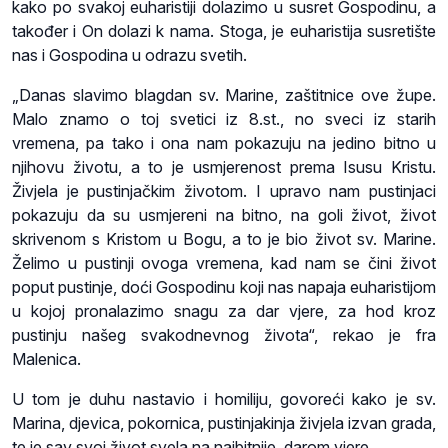
kako po svakoj euharistiji dolazimo u susret Gospodinu, a
također i On dolazi k nama. Stoga, je euharistija susretište
nas i Gospodina u odrazu svetih.
„Danas slavimo blagdan sv. Marine, zaštitnice ove župe.
Malo znamo o toj svetici iz 8.st., no sveci iz starih
vremena, pa tako i ona nam pokazuju na jedino bitno u
njihovu životu, a to je usmjerenost prema Isusu Kristu.
Živjela je pustinjačkim životom. I upravo nam pustinjaci
pokazuju da su usmjereni na bitno, na goli život, život
skrivenom s Kristom u Bogu, a to je bio život sv. Marine.
Želimo u pustinji ovoga vremena, kad nam se čini život
poput pustinje, doći Gospodinu koji nas napaja euharistijom
u kojoj pronalazimo snagu za dar vjere, za hod kroz
pustinju našeg svakodnevnog života“, rekao je fra
Malenica.
U tom je duhu nastavio i homiliju, govoreći kako je sv.
Marina, djevica, pokornica, pustinjakinja živjela izvan grada,
te je sav svoj život svela na najbitnije, darom vjere.