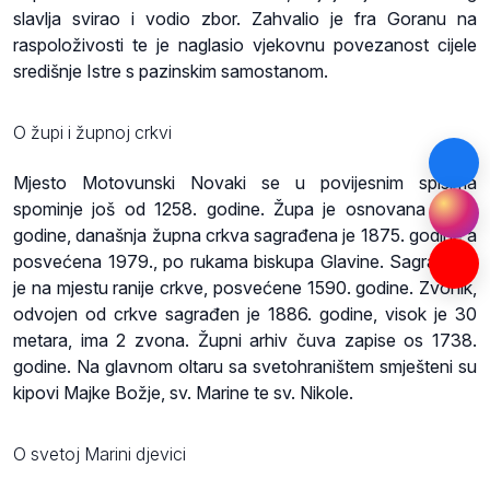
slavlja svirao i vodio zbor. Zahvalio je fra Goranu na
raspoloživosti te je naglasio vjekovnu povezanost cijele
središnje Istre s pazinskim samostanom.
O župi i župnoj crkvi
Mjesto Motovunski Novaki se u povijesnim spisima
spominje još od 1258. godine. Župa je osnovana 1550.
godine, današnja župna crkva sagrađena je 1875. godine a
posvećena 1979., po rukama biskupa Glavine. Sagrađena
je na mjestu ranije crkve, posvećene 1590. godine. Zvonik,
odvojen od crkve sagrađen je 1886. godine, visok je 30
metara, ima 2 zvona. Župni arhiv čuva zapise os 1738.
godine. Na glavnom oltaru sa svetohraništem smješteni su
kipovi Majke Božje, sv. Marine te sv. Nikole.
O svetoj Marini djevici