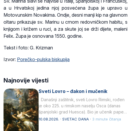
Sv. Marina slavi se najviše u Italiji, Španjolskoj i Francuskoj,
a u Hrvatskoj jedina njoj posvećena župa je upravo u
Motovunskim Novakima. Ondje, desni manji kip na glavnom
oltaru prikazuje sv. Marinu u crnom redovničkom habitu, s
knjigom i križem u ruci, a za skute joj se drži dijete, maleni
Felix. Župa je osnovana 1550. godine.
Tekst i foto: G. Krizman
Izvor:
Porečko-pulska biskupija
Najnovije vijesti
Sveti Lovro – đakon i mučenik
Današnji zaštitnik, sveti Lovro Rimski, rođen
je oko 225. u rimskom naselju Osca (danas
španjolski grad Huesca). Bio je učenik pape…
10.08.2026. · SVETAC DANA ·
3 minute čitanja