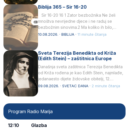
Biblija 365 – Sir 16-20
Sir 16-20 16 1 Zator bezbožnika Ne želi
mnoštva nevrijedne djece i ne raduj se
bezbožnim sinovima.2 Ma koliko ih bilo,…
10.08.2026. · BIBLIJA ·
11 minute čitanja
Sveta Terezija Benedikta od Križa
(Edith Stein) – zaštitnica Europe
Današnja sveta zaštitnica Terezija Benedikta
od Križa rođena je kao Edith Stein, najmlađe,
jedanaesto dijete židovske obitelji, 12.
listopada 1891, u Wrocławu…
09.08.2026. · SVETAC DANA ·
2 minute čitanja
Program Radio Marija
12:10
Glazba