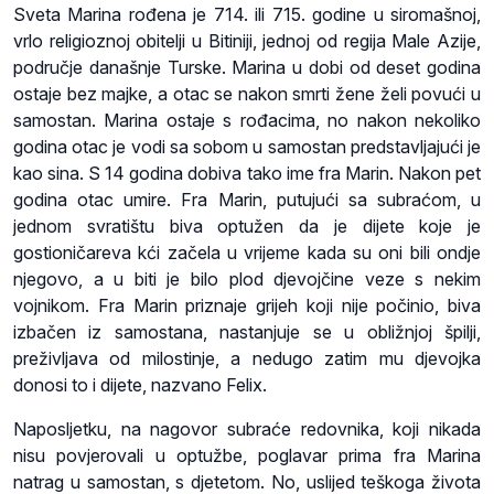
Sveta Marina rođena je 714. ili 715. godine u siromašnoj,
vrlo religioznoj obitelji u Bitiniji, jednoj od regija Male Azije,
područje današnje Turske. Marina u dobi od deset godina
ostaje bez majke, a otac se nakon smrti žene želi povući u
samostan. Marina ostaje s rođacima, no nakon nekoliko
godina otac je vodi sa sobom u samostan predstavljajući je
kao sina. S 14 godina dobiva tako ime fra Marin. Nakon pet
godina otac umire. Fra Marin, putujući sa subraćom, u
jednom svratištu biva optužen da je dijete koje je
gostioničareva kći začela u vrijeme kada su oni bili ondje
njegovo, a u biti je bilo plod djevojčine veze s nekim
vojnikom. Fra Marin priznaje grijeh koji nije počinio, biva
izbačen iz samostana, nastanjuje se u obližnjoj špilji,
preživljava od milostinje, a nedugo zatim mu djevojka
donosi to i dijete, nazvano Felix.
Naposljetku, na nagovor subraće redovnika, koji nikada
nisu povjerovali u optužbe, poglavar prima fra Marina
natrag u samostan, s djetetom. No, uslijed teškoga života