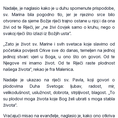
Nadalje, je naglasio kako je u duhu spomenute prispodobe,
sv. Marina bila pogodno tlo, jer je njezino srce bilo
otvoreno da sjeme Božje riječi trajno ostane u njoj i da ona
živi od te Riječi, jer „ne živi čovjek samo o kruhu, nego o
svakoj riječi što izlazi iz Božjih usta”.
„Zato je život sv. Marine i svih svetaca koje slavimo od
početaka povijesti Crkve sve do danas, temeljen na jednoj
jedinoj stvari: vjeri u Boga, u ono što on govori. Od te
Njegove mi imamo život. Od te Riječi raste plodnost
našega života“, rekao je fra Malenica.
Nadalje je ukazao na riječi sv. Pavla, koji govori o
plodovima Duha Svetoga: ljubav, radost, mir,
velikodušnost, uslužnost, dobrota, strpljivost, blagost. „To
su plodovi moga života koje Bog želi ubrati s moga stabla
života“.
Vraćajući misao na evanđelje, naglasio je, kako ono otkriva