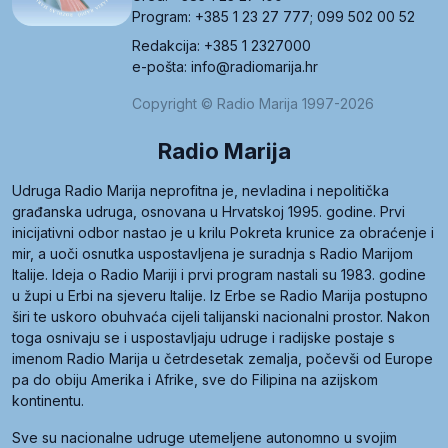
Program: +385 1 23 27 777; 099 502 00 52
Redakcija: +385 1 2327000
e-pošta: info@radiomarija.hr
Copyright © Radio Marija 1997-2026
Radio Marija
Udruga Radio Marija neprofitna je, nevladina i nepolitička
građanska udruga, osnovana u Hrvatskoj 1995. godine. Prvi
inicijativni odbor nastao je u krilu Pokreta krunice za obraćenje i
mir, a uoči osnutka uspostavljena je suradnja s Radio Marijom
Italije. Ideja o Radio Mariji i prvi program nastali su 1983. godine
u župi u Erbi na sjeveru Italije. Iz Erbe se Radio Marija postupno
širi te uskoro obuhvaća cijeli talijanski nacionalni prostor. Nakon
toga osnivaju se i uspostavljaju udruge i radijske postaje s
imenom Radio Marija u četrdesetak zemalja, počevši od Europe
pa do obiju Amerika i Afrike, sve do Filipina na azijskom
kontinentu.
Sve su nacionalne udruge utemeljene autonomno u svojim