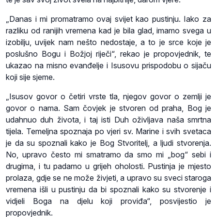
„Danas i mi promatramo ovaj svijet kao pustinju. Iako za
razliku od ranijih vremena kad je bila glad, imamo svega u
izobilju, uvijek nam nešto nedostaje, a to je srce koje je
poslušno Bogu i Božjoj riječi“, rekao je propovjednik, te
ukazao na misno evanđelje i Isusovu prispodobu o sijaču
koji sije sjeme.
„Isusov govor o četiri vrste tla, njegov govor o zemlji je
govor o nama. Sam čovjek je stvoren od praha, Bog je
udahnuo duh života, i taj isti Duh oživljava naša smrtna
tijela. Temeljna spoznaja po vjeri sv. Marine i svih svetaca
je da su spoznali kako je Bog Stvoritelj, a ljudi stvorenja.
No, upravo često mi smatramo da smo mi „bog“ sebi i
drugima, i tu padamo u grijeh oholosti. Pustinja je mjesto
prolaza, gdje se ne može živjeti, a upravo su sveci staroga
vremena išli u pustinju da bi spoznali kako su stvorenje i
vidjeli Boga na djelu koji proviđa“, posvijestio je
propovjednik.