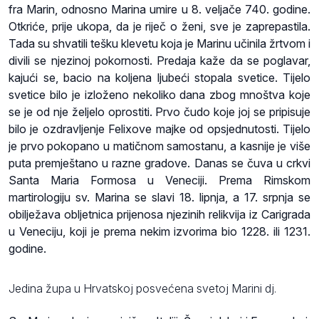
fra Marin, odnosno Marina umire u 8. veljače 740. godine.
Otkriće, prije ukopa, da je riječ o ženi, sve je zaprepastila.
Tada su shvatili tešku klevetu koja je Marinu učinila žrtvom i
divili se njezinoj pokornosti. Predaja kaže da se poglavar,
kajući se, bacio na koljena ljubeći stopala svetice. Tijelo
svetice bilo je izloženo nekoliko dana zbog mnoštva koje
se je od nje željelo oprostiti. Prvo čudo koje joj se pripisuje
bilo je ozdravljenje Felixove majke od opsjednutosti. Tijelo
je prvo pokopano u matičnom samostanu, a kasnije je više
puta premještano u razne gradove. Danas se čuva u crkvi
Santa Maria Formosa u Veneciji. Prema Rimskom
martirologiju sv. Marina se slavi 18. lipnja, a 17. srpnja se
obilježava obljetnica prijenosa njezinih relikvija iz Carigrada
u Veneciju, koji je prema nekim izvorima bio 1228. ili 1231.
godine.
Jedina župa u Hrvatskoj posvećena svetoj Marini dj.