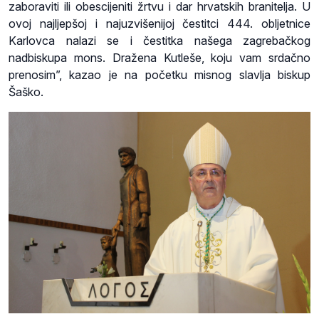
zaboraviti ili obescijeniti žrtvu i dar hrvatskih branitelja. U
ovoj najljepšoj i najuzvišenijoj čestitci 444. obljetnice
Karlovca nalazi se i čestitka našega zagrebačkog
nadbiskupa mons. Dražena Kutleše, koju vam srdačno
prenosim”, kazao je na početku misnog slavlja biskup
Šaško.