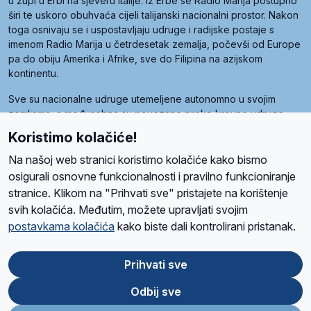
u župi u Erbi na sjeveru Italije. Iz Erbe se Radio Marija postupno
širi te uskoro obuhvaća cijeli talijanski nacionalni prostor. Nakon
toga osnivaju se i uspostavljaju udruge i radijske postaje s
imenom Radio Marija u četrdesetak zemalja, počevši od Europe
pa do obiju Amerika i Afrike, sve do Filipina na azijskom
kontinentu.
Sve su nacionalne udruge utemeljene autonomno u svojim
zemljama, a međusobna su povezane preko krovne udruge
pod nazivom Svjetska obitelj Radio Marije (World Family of
Koristimo kolačiće!
Radio Maria). Svjetsku obitelj utemeljilo je sedam članica, među
kojima je i hrvatska Udruga Radio Marija.
Na našoj web stranici koristimo kolačiće kako bismo
osigurali osnovne funkcionalnosti i pravilno funkcioniranje
stranice. Klikom na "Prihvati sve" pristajete na korištenje
svih kolačića. Međutim, možete upravljati svojim
O nama
Radio
Program
Volonteri
Prijatelji
Kontakt
Pravila privatnosti
postavkama kolačića
kako biste dali kontrolirani pristanak.
Kolačići
Uvjeti korištenja
Ova stranica je zaštićena Google reCAPTCHA sustavom
Prihvati sve
Odbij sve
App
Google
Store
Play