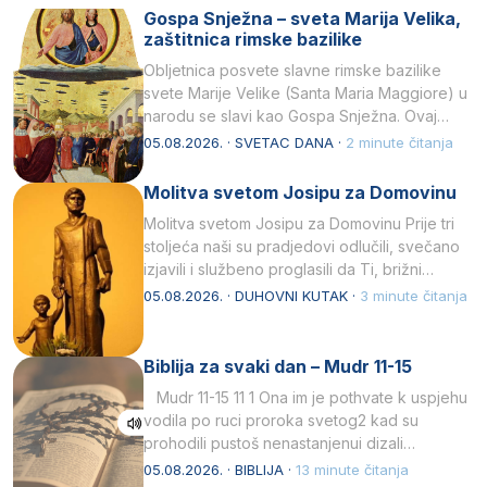
Gospa Snježna – sveta Marija Velika,
zaštitnica rimske bazilike
Obljetnica posvete slavne rimske bazilike
svete Marije Velike (Santa Maria Maggiore) u
narodu se slavi kao Gospa Snježna. Ovaj
naziv, Sancta Maria…
05.08.2026. · SVETAC DANA ·
2 minute čitanja
Molitva svetom Josipu za Domovinu
Molitva svetom Josipu za Domovinu Prije tri
stoljeća naši su pradjedovi odlučili, svečano
izjavili i službeno proglasili da Ti, brižni
Poočime Isusov,…
05.08.2026. · DUHOVNI KUTAK ·
3 minute čitanja
Biblija za svaki dan – Mudr 11-15
Mudr 11-15 11 1 Ona im je pothvate k uspjehu
vodila po ruci proroka svetog2 kad su
prohodili pustoš nenastanjenui dizali…
05.08.2026. · BIBLIJA ·
13 minute čitanja