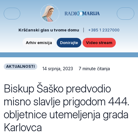
Skip to content
Skip to footer
Menu
Kršćanski glas u tvome domu
|
+385 1 2327000
Arhiv emisija
Donirajte
Video stream
AKTUALNOSTI
14 srpnja, 2023
7 minute čitanja
Biskup Šaško predvodio
misno slavlje prigodom 444.
obljetnice utemeljenja grada
Karlovca