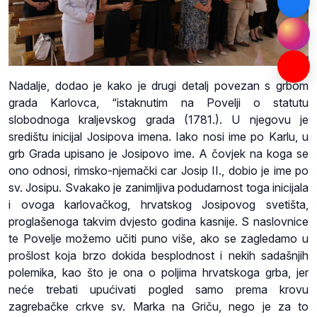
Nadalje, dodao je kako je drugi detalj povezan s grbom
grada Karlovca, “istaknutim na Povelji o statutu
slobodnoga kraljevskog grada (1781.). U njegovu je
središtu inicijal Josipova imena. Iako nosi ime po Karlu, u
grb Grada upisano je Josipovo ime. A čovjek na koga se
ono odnosi, rimsko-njemački car Josip II., dobio je ime po
sv. Josipu. Svakako je zanimljiva podudarnost toga inicijala
i ovoga karlovačkog, hrvatskog Josipovog svetišta,
proglašenoga takvim dvjesto godina kasnije. S naslovnice
te Povelje možemo učiti puno više, ako se zagledamo u
prošlost koja brzo dokida besplodnost i nekih sadašnjih
polemika, kao što je ona o poljima hrvatskoga grba, jer
neće trebati upućivati pogled samo prema krovu
zagrebačke crkve sv. Marka na Griču, nego je za to