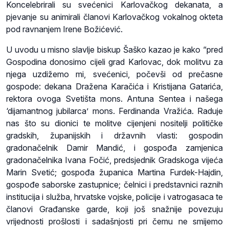
Koncelebrirali su svećenici Karlovačkog dekanata, a
pjevanje su animirali članovi Karlovačkog vokalnog okteta
pod ravnanjem Irene Božićević.
U uvodu u misno slavlje biskup Šaško kazao je kako “pred
Gospodina donosimo cijeli grad Karlovac, dok molitvu za
njega uzdižemo mi, svećenici, počevši od prečasne
gospode: dekana Dražena Karačića i Kristijana Gatarića,
rektora ovoga Svetišta mons. Antuna Sentea i našega
‘dijamantnog jubilarca’ mons. Ferdinanda Vražića. Raduje
nas što su dionici te molitve cijenjeni nositelji političke
gradskih, županijskih i državnih vlasti: gospodin
gradonačelnik Damir Mandić, i gospođa zamjenica
gradonačelnika Ivana Fočić, predsjednik Gradskoga vijeća
Marin Svetić; gospođa županica Martina Furdek-Hajdin,
gospođe saborske zastupnice; čelnici i predstavnici raznih
institucija i služba, hrvatske vojske, policije i vatrogasaca te
članovi Građanske garde, koji još snažnije povezuju
vrijednosti prošlosti i sadašnjosti pri čemu ne smijemo