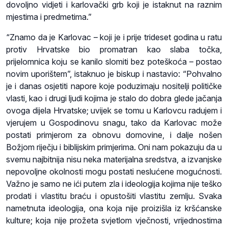
dovoljno vidjeti i karlovački grb koji je istaknut na raznim
mjestima i predmetima.”
“Znamo da je Karlovac – koji je i prije trideset godina u ratu
protiv Hrvatske bio promatran kao slaba točka,
prijelomnica koju se kanilo slomiti bez poteškoća – postao
novim uporištem”, istaknuo je biskup i nastavio: “Pohvalno
je i danas osjetiti napore koje poduzimaju nositelji političke
vlasti, kao i drugi ljudi kojima je stalo do dobra glede jačanja
ovoga dijela Hrvatske; uvijek se tomu u Karlovcu radujem i
vjerujem u Gospodinovu snagu, tako da Karlovac može
postati primjerom za obnovu domovine, i dalje nošen
Božjom riječju i biblijskim primjerima. Oni nam pokazuju da u
svemu najbitnija nisu neka materijalna sredstva, a izvanjske
nepovoljne okolnosti mogu postati neslućene mogućnosti.
Važno je samo ne ići putem zla i ideologija kojima nije teško
prodati i vlastitu braću i opustošiti vlastitu zemlju. Svaka
nametnuta ideologija, ona koja nije proizišla iz kršćanske
kulture; koja nije prožeta svjetlom vječnosti, vrijednostima