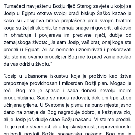
Tumačeći naviještenu Božju riječ Starog zavjeta u kojoj se
Josip u Egiptu otkriva svojoj braći biskup Šaško kazao je
kako su Josipova braća preplašena pred svojim bratom
koga su željeli ukloniti, te nemaju snage ni govoriti, ali Josip
ih ohrabruje i povjerava im predivne riječi, dublje od
zemaljskoga života: „Ja sam Josip, vaš brat; onaj koga ste
prodali u Egipat. Ali se nemojte uznemirivati i prekoravati
što ste me ovamo prodali; jer Bog me to pred vama poslao
da vas održi u životu.“
“Josip u užasnome iskustvu koje je proživio kao žrtva
prepoznaje providnosan i milosrdan Božji plan. Mogao je
reći: Bog me je spasio i sada donosi nevolju mojim
progoniteljima. Sada se mogu radovati, dok oni trpe zbog
učinjena grijeha. U Svetome je pismu na puno mjesta jasno
dano na znanje da Bog nagrađuje dobro, a kažnjava zlo,
ali je Josip još dublje čitao Božju nakanu. Vi ste me prodali.
To je gruba stvarnost, ali u toj iskrivljenosti, nepravednosti i
grubosti postoji Božja spasenjska nakana: Bog me je