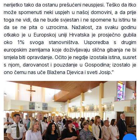
nerijetko tako da ostanu prešućeni neuspjesi. Teško da itko
može spomenuti neki uspjeh u našoj domovini, a da prije
toga ne vidi, da ne bude svjestan i ne spomene tu istinu te
da se ne pita o uzrocima. Nažalost, za svaku godinu
otkako je u Europskoj uniji Hrvatska je prosječno gubila
oko 1% svoga stanovništva. Usporedba s drugim
europskim zemljama koje doživljavaju slična gibanja ne bi
smjela biti opravdanje. Očito je negdje izostala istina, susret
s njom, darovanost i pouzdanje u Gospodina; izostalo je
ono čemu nas uče Blažena Djevica i sveti Josip.”