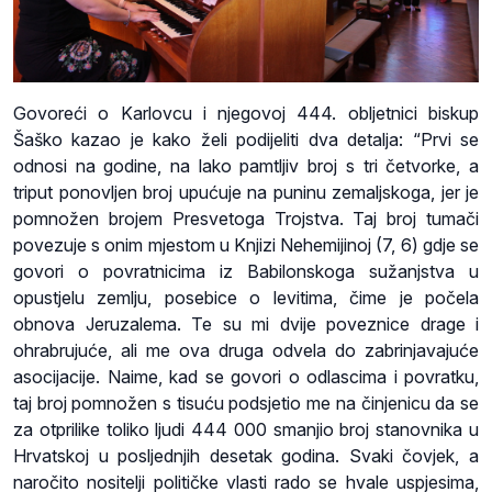
Govoreći o Karlovcu i njegovoj 444. obljetnici biskup
Šaško kazao je kako želi podijeliti dva detalja: “Prvi se
odnosi na godine, na lako pamtljiv broj s tri četvorke, a
triput ponovljen broj upućuje na puninu zemaljskoga, jer je
pomnožen brojem Presvetoga Trojstva. Taj broj tumači
povezuje s onim mjestom u Knjizi Nehemijinoj (7, 6) gdje se
govori o povratnicima iz Babilonskoga sužanjstva u
opustjelu zemlju, posebice o levitima, čime je počela
obnova Jeruzalema. Te su mi dvije poveznice drage i
ohrabrujuće, ali me ova druga odvela do zabrinjavajuće
asocijacije. Naime, kad se govori o odlascima i povratku,
taj broj pomnožen s tisuću podsjetio me na činjenicu da se
za otprilike toliko ljudi 444 000 smanjio broj stanovnika u
Hrvatskoj u posljednjih desetak godina. Svaki čovjek, a
naročito nositelji političke vlasti rado se hvale uspjesima,