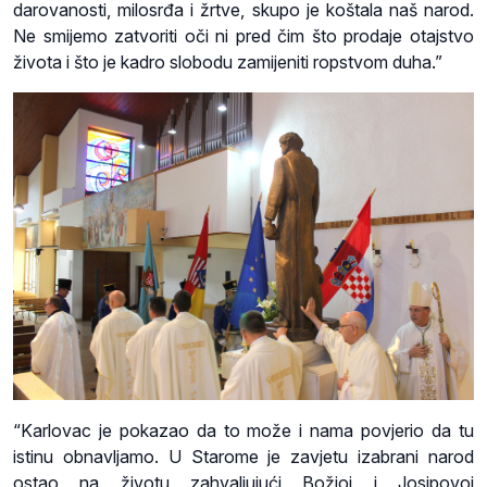
darovanosti, milosrđa i žrtve, skupo je koštala naš narod.
Ne smijemo zatvoriti oči ni pred čim što prodaje otajstvo
života i što je kadro slobodu zamijeniti ropstvom duha.”
“Karlovac je pokazao da to može i nama povjerio da tu
istinu obnavljamo. U Starome je zavjetu izabrani narod
ostao na životu zahvaljujući Božjoj i Josipovoj