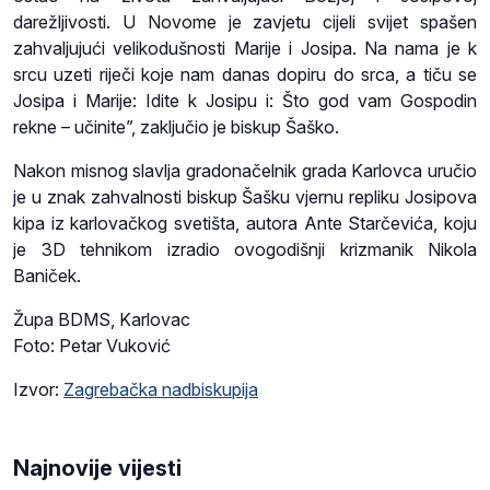
darežljivosti. U Novome je zavjetu cijeli svijet spašen
zahvaljujući velikodušnosti Marije i Josipa. Na nama je k
srcu uzeti riječi koje nam danas dopiru do srca, a tiču se
Josipa i Marije: Idite k Josipu i: Što god vam Gospodin
rekne – učinite”, zaključio je biskup Šaško.
Nakon misnog slavlja gradonačelnik grada Karlovca uručio
je u znak zahvalnosti biskup Šašku vjernu repliku Josipova
kipa iz karlovačkog svetišta, autora Ante Starčevića, koju
je 3D tehnikom izradio ovogodišnji krizmanik Nikola
Baniček.
Župa BDMS, Karlovac
Foto: Petar Vuković
Izvor:
Zagrebačka nadbiskupija
Najnovije vijesti