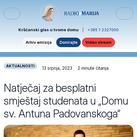
Skip to content
Skip to footer
Menu
Kršćanski glas u tvome domu
|
+385 1 2327000
Arhiv emisija
Donirajte
Video stream
AKTUALNOSTI
13 srpnja, 2023
2 minute čitanja
Natječaj za besplatni
smještaj studenata u „Domu
sv. Antuna Padovanskoga“