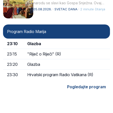
narodu se slavi kao Gospa Snježna. Ovaj
naziv, Sancta Maria…
05.08.2026. · SVETAC DANA ·
2 minute čitanja
Program Radio Marija
23:10
Glazba
23:15
"Riječ o Riječi" (R)
23:20
Glazba
23:30
Hrvatski program Radio Vatikana (R)
Pogledajte program