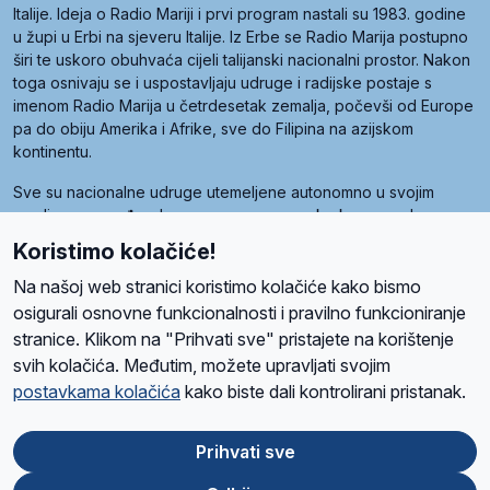
Italije. Ideja o Radio Mariji i prvi program nastali su 1983. godine
u župi u Erbi na sjeveru Italije. Iz Erbe se Radio Marija postupno
širi te uskoro obuhvaća cijeli talijanski nacionalni prostor. Nakon
toga osnivaju se i uspostavljaju udruge i radijske postaje s
imenom Radio Marija u četrdesetak zemalja, počevši od Europe
pa do obiju Amerika i Afrike, sve do Filipina na azijskom
kontinentu.
Sve su nacionalne udruge utemeljene autonomno u svojim
zemljama, a međusobna su povezane preko krovne udruge
pod nazivom Svjetska obitelj Radio Marije (World Family of
Koristimo kolačiće!
Radio Maria). Svjetsku obitelj utemeljilo je sedam članica, među
kojima je i hrvatska Udruga Radio Marija.
Na našoj web stranici koristimo kolačiće kako bismo
osigurali osnovne funkcionalnosti i pravilno funkcioniranje
stranice. Klikom na "Prihvati sve" pristajete na korištenje
svih kolačića. Međutim, možete upravljati svojim
O nama
Radio
Program
Volonteri
Prijatelji
Kontakt
Pravila privatnosti
postavkama kolačića
kako biste dali kontrolirani pristanak.
Kolačići
Uvjeti korištenja
Ova stranica je zaštićena Google reCAPTCHA sustavom
Prihvati sve