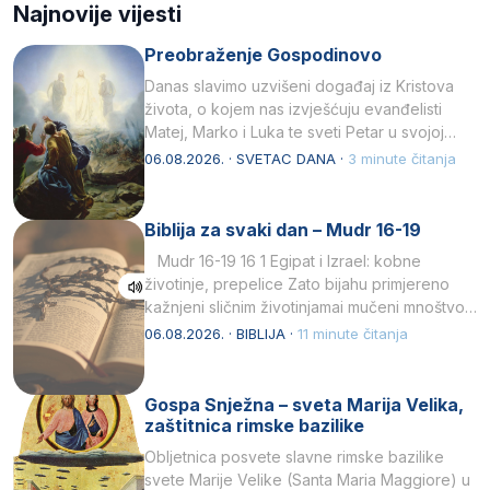
Najnovije vijesti
Preobraženje Gospodinovo
Danas slavimo uzvišeni događaj iz Kristova
života, o kojem nas izvješćuju evanđelisti
Matej, Marko i Luka te sveti Petar u svojoj
drugoj…
06.08.2026. · SVETAC DANA ·
3 minute čitanja
Biblija za svaki dan – Mudr 16-19
Mudr 16-19 16 1 Egipat i Izrael: kobne
životinje, prepelice Zato bijahu primjereno
kažnjeni sličnim životinjamai mučeni mnoštvom
kukaca.2 A narod…
06.08.2026. · BIBLIJA ·
11 minute čitanja
Gospa Snježna – sveta Marija Velika,
zaštitnica rimske bazilike
Obljetnica posvete slavne rimske bazilike
svete Marije Velike (Santa Maria Maggiore) u