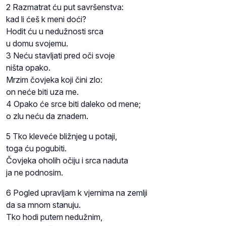
2 Razmatrat ću put savršenstva:
kad li ćeš k meni doći?
Hodit ću u nedužnosti srca
u domu svojemu.
3 Neću stavljati pred oči svoje
ništa opako.
Mrzim čovjeka koji čini zlo:
on neće biti uza me.
4 Opako će srce biti daleko od mene;
o zlu neću da znadem.
5 Tko kleveće bližnjeg u potaji,
toga ću pogubiti.
Čovjeka oholih očiju i srca naduta
ja ne podnosim.
6 Pogled upravljam k vjernima na zemlji
da sa mnom stanuju.
Tko hodi putem nedužnim,