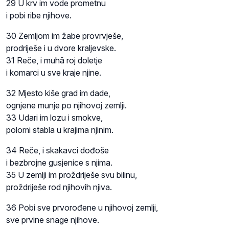
29 U krv im vode prometnu
i pobi ribe njihove.
30 Zemljom im žabe provrvješe,
prodriješe i u dvore kraljevske.
31 Reče, i muhâ roj doletje
i komarci u sve kraje njine.
32 Mjesto kiše grad im dade,
ognjene munje po njihovoj zemlji.
33 Udari im lozu i smokve,
polomi stabla u krajima njinim.
34 Reče, i skakavci dođoše
i bezbrojne gusjenice s njima.
35 U zemlji im proždriješe svu bilinu,
proždriješe rod njihovih njiva.
36 Pobi sve prvorođene u njihovoj zemlji,
sve prvine snage njihove.