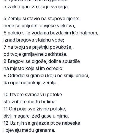
a žarki oganj za slugu svojega.
5 Zemlju si stavio na stupove njene:
neće se poljuljati u vijeke vjekova,
6 pokrio si je vodama bezdanim k’o haljinom,
iznad bregova stajahu vode;
7 na tvoju se prijetnju povukoše,
od tvoje grmljavine zadrhtaše.
8 Bregovi se digoše, doline spustiše
na mjesto koje si im odredio.
9 Odredio si granicu koju ne smiju prijeći,
da opet ne pokriju zemlju.
10 Izvore svraćaš u potoke
što žubore među brdima.
11 Oni poje sve živine poljske,
divlji magarci žeđ gase u njima.
12 Uz njih se gnijezde ptice nebeske
i pjevaju među granama.