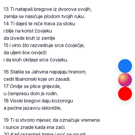
13 Ti natapaš bregove iz dvorova svojih,
zemlja se nasićuje plodom tvojih ruku.
14 Ti daješ te niče trava za stoku
i bilje na korist čovjeku
da izvede kruh iz zemlje
15 i vino što razvedruje srce čovječje;
da uljem lice osvježi
i da kruh okrijepi srce čovjeku.
16 Stabla se Jahvina napajaju hranom,
cedri libanonski koje on zasadi.
17 Ondje se ptice gnijezde,
u čempresu dom je rodin.
18 Visoki bregovi daju kozorogu
a pećine jazavcu sklonište.
19 Ti si stvorio mjesec da označuje vremena
i sunce znade kada ima zaći.
20 Kad razastreš tmine i noć se spusti,