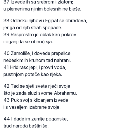
37 Izvede ih sa srebrom i zlatom;
u plemenima njinim bolesnih ne bješe.
38 Odlasku njihovu Egipat se obradova,
jer ga od njih strah spopade.
39 Rasprostro je oblak kao pokrov
i oganj da se obnoć sja.
40 Zamoliše, i dovede prepelice,
nebeskim ih kruhom tad nahrani.
41 Hrid rascijepi, i provri voda,
pustinjom poteče kao rijeka.
42 Tad se sjeti svete riječi svoje
što je zada sluzi svome Abrahamu.
43 Puk svoj s klicanjem izvede
i s veseljem izabrane svoje.
44 I dade im zemlje poganske,
trud narodâ baštiniše,