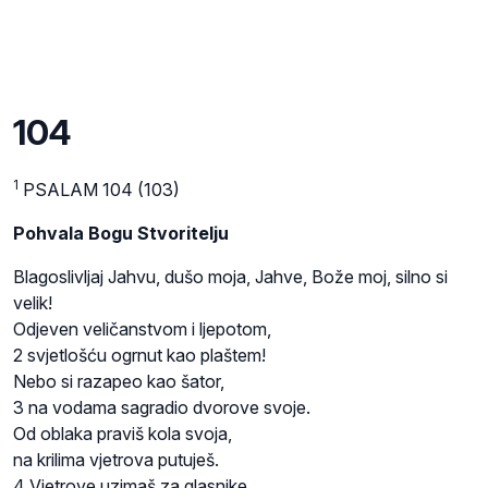
104
1
PSALAM 104 (103)
Pohvala Bogu Stvoritelju
Blagoslivljaj Jahvu, dušo moja, Jahve, Bože moj, silno si
velik!
Odjeven veličanstvom i ljepotom,
2 svjetlošću ogrnut kao plaštem!
Nebo si razapeo kao šator,
3 na vodama sagradio dvorove svoje.
Od oblaka praviš kola svoja,
na krilima vjetrova putuješ.
4 Vjetrove uzimaš za glasnike,