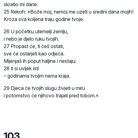
skratio mi dane.
25 Rekoh: »Bože moj, nemoj me uzeti u sredini dana mojih!
Kroza sva koljena traju godine tvoje.
26 U početku utemelji zemlju,
i nebo je djelo ruku tvojih.
27 Propast će, ti ćeš ostati,
sve će ostarjeti kao odjeća.
Mijenjaš ih poput haljine i nestaju:
28 ti si uvijek isti
– godinama tvojim nema kraja.
29 Djeca će tvojih slugu živjeti u miru
i potomstvo će njihovo trajati pred tobom.«
103