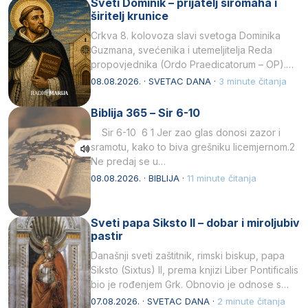
Sveti Dominik – prijatelj siromaha i
širitelj krunice
Crkva 8. kolovoza slavi svetoga Dominika
Guzmana, svećenika i utemeljitelja Reda
propovjednika (Ordo Praedicatorum – OP).
Svojim životom, dubokom ljubavlju prema
08.08.2026. · SVETAC DANA ·
3 minute čitanja
Kristu…
Biblija 365 – Sir 6-10
Sir 6-10 6 1 Jer zao glas donosi zazor i
sramotu, kako to biva grešniku licemjernom.2
Ne predaj se u…
08.08.2026. · BIBLIJA ·
11 minute čitanja
Sveti papa Siksto II – dobar i miroljubiv
pastir
Današnji sveti zaštitnik, rimski biskup, papa
Siksto (Sixtus) II, prema knjizi Liber Pontificalis
bio je rođenjem Grk. Obnovio je odnose s
afričkim…
07.08.2026. · SVETAC DANA ·
2 minute čitanja