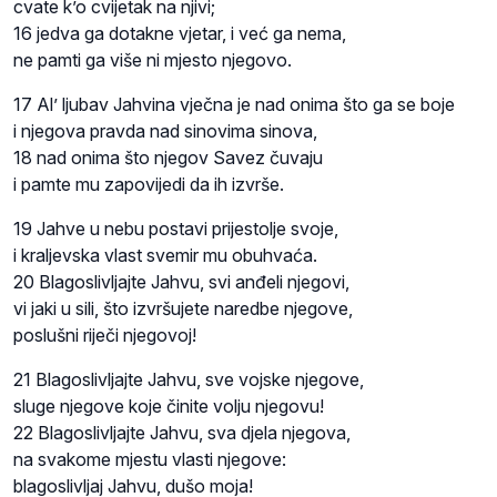
cvate k’o cvijetak na njivi;
16 jedva ga dotakne vjetar, i već ga nema,
ne pamti ga više ni mjesto njegovo.
17 Al’ ljubav Jahvina vječna je nad onima što ga se boje
i njegova pravda nad sinovima sinova,
18 nad onima što njegov Savez čuvaju
i pamte mu zapovijedi da ih izvrše.
19 Jahve u nebu postavi prijestolje svoje,
i kraljevska vlast svemir mu obuhvaća.
20 Blagoslivljajte Jahvu, svi anđeli njegovi,
vi jaki u sili, što izvršujete naredbe njegove,
poslušni riječi njegovoj!
21 Blagoslivljajte Jahvu, sve vojske njegove,
sluge njegove koje činite volju njegovu!
22 Blagoslivljajte Jahvu, sva djela njegova,
na svakome mjestu vlasti njegove:
blagoslivljaj Jahvu, dušo moja!