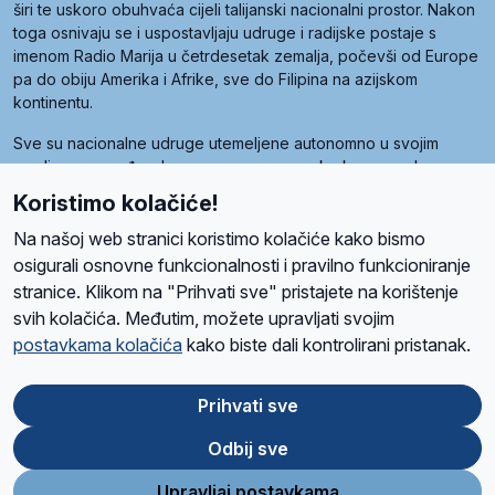
širi te uskoro obuhvaća cijeli talijanski nacionalni prostor. Nakon
toga osnivaju se i uspostavljaju udruge i radijske postaje s
imenom Radio Marija u četrdesetak zemalja, počevši od Europe
pa do obiju Amerika i Afrike, sve do Filipina na azijskom
kontinentu.
Sve su nacionalne udruge utemeljene autonomno u svojim
zemljama, a međusobna su povezane preko krovne udruge
pod nazivom Svjetska obitelj Radio Marije (World Family of
Koristimo kolačiće!
Radio Maria). Svjetsku obitelj utemeljilo je sedam članica, među
kojima je i hrvatska Udruga Radio Marija.
Na našoj web stranici koristimo kolačiće kako bismo
osigurali osnovne funkcionalnosti i pravilno funkcioniranje
stranice. Klikom na "Prihvati sve" pristajete na korištenje
svih kolačića. Međutim, možete upravljati svojim
O nama
Radio
Program
Volonteri
Prijatelji
Kontakt
Pravila privatnosti
postavkama kolačića
kako biste dali kontrolirani pristanak.
Kolačići
Uvjeti korištenja
Ova stranica je zaštićena Google reCAPTCHA sustavom
Prihvati sve
Odbij sve
App
Google
Store
Play
Upravljaj postavkama