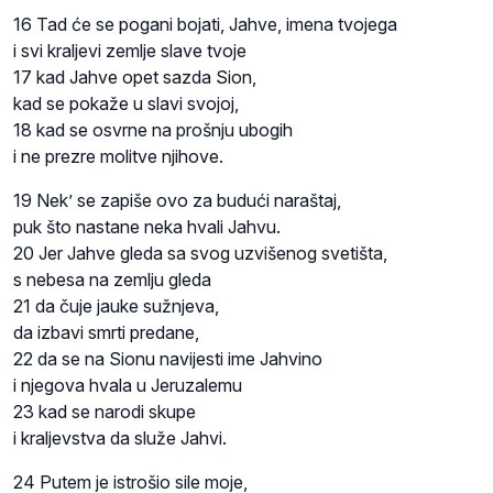
16 Tad će se pogani bojati, Jahve, imena tvojega
i svi kraljevi zemlje slave tvoje
17 kad Jahve opet sazda Sion,
kad se pokaže u slavi svojoj,
18 kad se osvrne na prošnju ubogih
i ne prezre molitve njihove.
19 Nek’ se zapiše ovo za budući naraštaj,
puk što nastane neka hvali Jahvu.
20 Jer Jahve gleda sa svog uzvišenog svetišta,
s nebesa na zemlju gleda
21 da čuje jauke sužnjeva,
da izbavi smrti predane,
22 da se na Sionu navijesti ime Jahvino
i njegova hvala u Jeruzalemu
23 kad se narodi skupe
i kraljevstva da služe Jahvi.
24 Putem je istrošio sile moje,