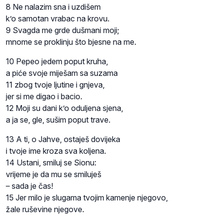
8 Ne nalazim sna i uzdišem
k’o samotan vrabac na krovu.
9 Svagda me grde dušmani moji;
mnome se proklinju što bjesne na me.
10 Pepeo jedem poput kruha,
a piće svoje miješam sa suzama
11 zbog tvoje ljutine i gnjeva,
jer si me digao i bacio.
12 Moji su dani k’o oduljena sjena,
a ja se, gle, sušim poput trave.
13 A ti, o Jahve, ostaješ dovijeka
i tvoje ime kroza sva koljena.
14 Ustani, smiluj se Sionu:
vrijeme je da mu se smiluješ
– sada je čas!
15 Jer milo je slugama tvojim kamenje njegovo,
žale ruševine njegove.