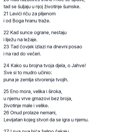
tad se šuljaju u njoj životinje šumske.
21 Lavići riču za plijenom
i od Boga hranu traže.
22 Kad sunce ograne, nestaju
i liježu na ležaje.
23 Tad čovjek izlazi na dnevni posao
i na rad do večeri.
24 Kako su brojna tvoja djela, o Jahve!
Sve si to mudro učinio:
puna je zemlja stvorenja tvojih.
25 Eno mora, velika i široka,
u njemu vrve gmazovi bez broja,
životinje male i velike.
26 Onud prolaze nemani,
Levijatan kojeg stvori da se igra u njemu.
27 I sva ova bića željno čekaju