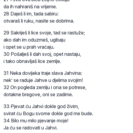
da ih nahraniš na vrijeme.
28 Daješ li im, tada sabiru:
otvaraš li ruku, nasite se dobrima.
29 Sakriješ li lice svoje, tad se rastuže;
ako dah im oduzmeš, ugibaju
i opet se u prah vraćaju.
30 Pošalješ li dah svoj, opet nastaju,
i tako obnavljaš lice zemlje.
31 Neka dovijeka traje slava Jahvina:
nek’ se raduje Jahve u djelima svojim!
32 On pogleda zemlju i ona se potrese,
dotakne bregove, oni se zadime.
33 Pjevat ću Jahvi dokle god živim,
svirat ću Bogu svome dokle god me bude.
34 Bilo mu milo pjevanje moje!
Ja ću se radovati u Jahvi.