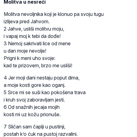
Molitva u nesreći
Molitva nevoljnika koji je klonuo pa svoju tugu
izlijeva pred Jahvom.
2 Jahve, usliši molitvu moju,
i vapaj moj k tebi da dođe!
3 Nemoj sakrivati lice od mene
u dan moje nevolje!
Prigni k meni uho svoje:
kad te prizovem, brzo me usliši!
4 Jer moji dani nestaju poput dima,
a moje kosti gore kao oganj.
5 Srce mi se suši kao pokošena trava
i kruh svoj zaboravljam jesti.
6 Od snažnih jecaja mojih
kosti mi uz kožu prionuše.
7 Sličan sam čaplji u pustinji,
postah k’o ćuk na pustoj razvalini.