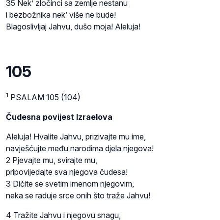
35 Nek’ zločinci sa zemlje nestanu
i bezbožnika nek’ više ne bude!
Blagoslivljaj Jahvu, dušo moja! Aleluja!
105
1
PSALAM 105 (104)
Čudesna povijest Izraelova
Aleluja! Hvalite Jahvu, prizivajte mu ime,
navješćujte među narodima djela njegova!
2 Pjevajte mu, svirajte mu,
pripovijedajte sva njegova čudesa!
3 Dičite se svetim imenom njegovim,
neka se raduje srce onih što traže Jahvu!
4 Tražite Jahvu i njegovu snagu,