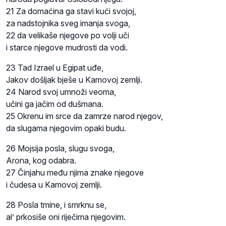
21 Za domaćina ga stavi kući svojoj,
za nadstojnika sveg imanja svoga,
22 da velikaše njegove po volji uči
i starce njegove mudrosti da vodi.
23 Tad Izrael u Egipat uđe,
Jakov došljak bješe u Kamovoj zemlji.
24 Narod svoj umnoži veoma,
učini ga jačim od dušmana.
25 Okrenu im srce da zamrze narod njegov,
da slugama njegovim opaki budu.
26 Mojsija posla, slugu svoga,
Arona, kog odabra.
27 Činjahu među njima znake njegove
i čudesa u Kamovoj zemlji.
28 Posla tmine, i smrknu se,
al’ prkosiše oni riječima njegovim.