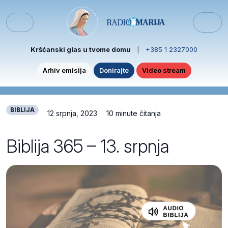
Skip to content
Skip to footer
Menu
Kršćanski glas u tvome domu
|
+385 1 2327000
Arhiv emisija
Donirajte
Video stream
BIBLIJA
12 srpnja, 2023
10 minute čitanja
Biblija 365 – 13. srpnja