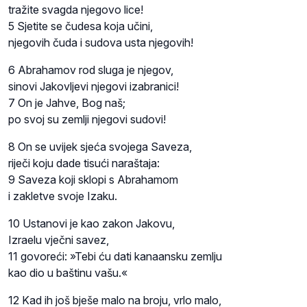
tražite svagda njegovo lice!
5 Sjetite se čudesa koja učini,
njegovih čuda i sudova usta njegovih!
6 Abrahamov rod sluga je njegov,
sinovi Jakovljevi njegovi izabranici!
7 On je Jahve, Bog naš;
po svoj su zemlji njegovi sudovi!
8 On se uvijek sjeća svojega Saveza,
riječi koju dade tisući naraštaja:
9 Saveza koji sklopi s Abrahamom
i zakletve svoje Izaku.
10 Ustanovi je kao zakon Jakovu,
Izraelu vječni savez,
11 govoreći: »Tebi ću dati kanaansku zemlju
kao dio u baštinu vašu.«
12 Kad ih još bješe malo na broju, vrlo malo,