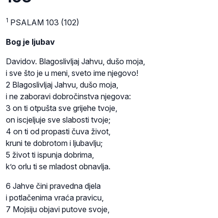
1
PSALAM 103 (102)
Bog je ljubav
Davidov. Blagoslivljaj Jahvu, dušo moja,
i sve što je u meni, sveto ime njegovo!
2 Blagoslivljaj Jahvu, dušo moja,
i ne zaboravi dobročinstva njegova:
3 on ti otpušta sve grijehe tvoje,
on iscjeljuje sve slabosti tvoje;
4 on ti od propasti čuva život,
kruni te dobrotom i ljubavlju;
5 život ti ispunja dobrima,
k’o orlu ti se mladost obnavlja.
6 Jahve čini pravedna djela
i potlačenima vraća pravicu,
7 Mojsiju objavi putove svoje,