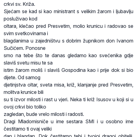
crkvi sv. Križa.
Sjećam se kad si kao ministrant s velikim žarom i ljubavlju
posluživao kod
oltara, klečao pred Presvetim, molio krunicu i radovao se
svim svetkovinama i
blagdanima u zajedništvu s dobrim župnikom don Ivanom
Sučićem. Ponosne
smo na tebe što te danas gledamo kao svećenika gdje
slaviš svetu misu te sa
istim žarom moliš i slaviš Gospodina kao i prije dok si bio
dijete. Od samog
djetinjstva oltar, sveta misa, križ, klanjanje pred Presvetim,
molitva krunice bili
su ti izvor milosti i rast u vjeri. Neka ti križ Isusov u koji si u
ovoj crkvi bio toliko
zagledan, bude vrelo milosti i radosti.
Dragi Mladomisniče u ime sestara SMI i u osobno ime
čestitamo ti ovaj veliki
dan i blagdan. Dok čestitamo tebi i tvojoj dragoj obitelji,