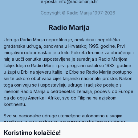
e-pošta: info@radiomarija.hr
Copyright © Radio Marija 1997-2026
Radio Marija
Udruga Radio Marija neprofitna je, nevladina i nepolitička
građanska udruga, osnovana u Hrvatskoj 1995. godine. Prvi
inicijativni odbor nastao je u krilu Pokreta krunice za obraćenje i
mir, a uoči osnutka uspostavljena je suradnja s Radio Marijom
Italije. Ideja o Radio Mariji i prvi program nastali su 1983. godine
u župi u Erbi na sjeveru Italije. Iz Erbe se Radio Marija postupno
širi te uskoro obuhvaća cijeli talijanski nacionalni prostor. Nakon
toga osnivaju se i uspostavljaju udruge i radijske postaje s
imenom Radio Marija u četrdesetak zemalja, počevši od Europe
pa do obiju Amerika i Afrike, sve do Filipina na azijskom
kontinentu.
Sve su nacionalne udruge utemeljene autonomno u svojim
zemljama, a međusobna su povezane preko krovne udruge
pod nazivom Svjetska obitelj Radio Marije (World Family of
Koristimo kolačiće!
Radio Maria). Svjetsku obitelj utemeljilo je sedam članica, među