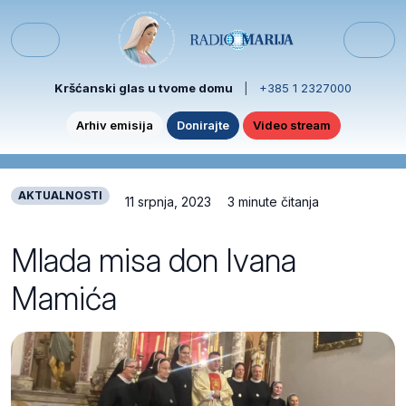
Skip to content
Skip to footer
Menu
Kršćanski glas u tvome domu
|
+385 1 2327000
Arhiv emisija
Donirajte
Video stream
AKTUALNOSTI
11 srpnja, 2023
3 minute čitanja
Mlada misa don Ivana
Mamića