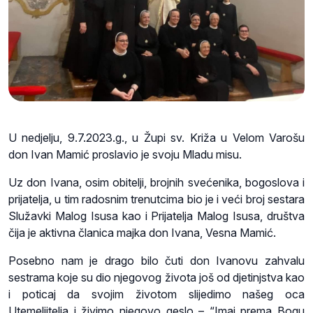
U nedjelju, 9.7.2023.g., u Župi sv. Križa u Velom Varošu
don Ivan Mamić proslavio je svoju Mladu misu.
Uz don Ivana, osim obitelji, brojnih svećenika, bogoslova i
prijatelja, u tim radosnim trenutcima bio je i veći broj sestara
Služavki Malog Isusa kao i Prijatelja Malog Isusa, društva
čija je aktivna članica majka don Ivana, Vesna Mamić.
Posebno nam je drago bilo čuti don Ivanovu zahvalu
sestrama koje su dio njegovog života još od djetinjstva kao
i poticaj da svojim životom slijedimo našeg oca
Utemeljitelja i živimo njegovo geslo – “Imaj prema Bogu