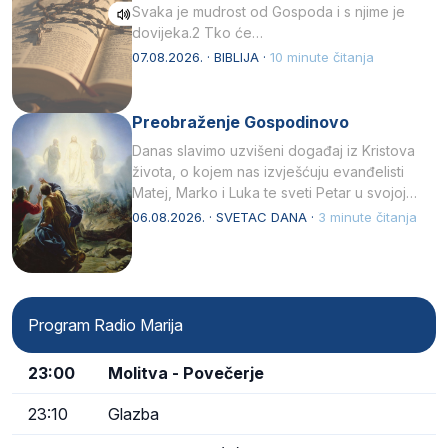
Svaka je mudrost od Gospoda i s njime je
dovijeka.2 Tko će…
07.08.2026. · BIBLIJA ·
10 minute čitanja
Preobraženje Gospodinovo
Danas slavimo uzvišeni događaj iz Kristova
života, o kojem nas izvješćuju evanđelisti
Matej, Marko i Luka te sveti Petar u svojoj
drugoj…
06.08.2026. · SVETAC DANA ·
3 minute čitanja
Program Radio Marija
23:00
Molitva - Povečerje
23:10
Glazba