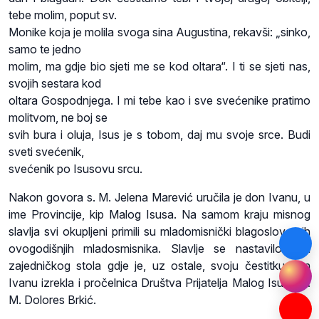
tebe molim, poput sv.
Monike koja je molila svoga sina Augustina, rekavši: „sinko,
samo te jedno
molim, ma gdje bio sjeti me se kod oltara“. I ti se sjeti nas,
svojih sestara kod
oltara Gospodnjega. I mi tebe kao i sve svećenike pratimo
molitvom, ne boj se
svih bura i oluja, Isus je s tobom, daj mu svoje srce. Budi
sveti svećenik,
svećenik po Isusovu srcu.
Nakon govora s. M. Jelena Marević uručila je don Ivanu, u
ime Provincije, kip Malog Isusa. Na samom kraju misnog
slavlja svi okupljeni primili su mladomisnički blagoslov svih
ovogodišnjih mladosmisnika. Slavlje se nastavilo kod
zajedničkog stola gdje je, uz ostale, svoju čestitku don
Ivanu izrekla i pročelnica Društva Prijatelja Malog Isusa, s.
M. Dolores Brkić.