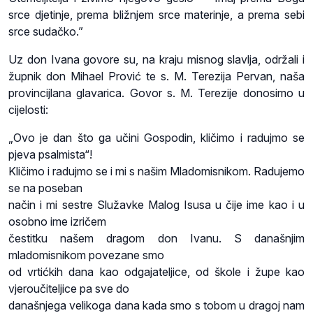
srce djetinje, prema bližnjem srce materinje, a prema sebi
srce sudačko.”
Uz don Ivana govore su, na kraju misnog slavlja, održali i
župnik don Mihael Prović te s. M. Terezija Pervan, naša
provincijlana glavarica. Govor s. M. Terezije donosimo u
cijelosti:
„Ovo je dan što ga učini Gospodin, kličimo i radujmo se
pjeva psalmista“!
Kličimo i radujmo se i mi s našim Mladomisnikom. Radujemo
se na poseban
način i mi sestre Služavke Malog Isusa u čije ime kao i u
osobno ime izričem
čestitku našem dragom don Ivanu. S današnjim
mladomisnikom povezane smo
od vrtićkih dana kao odgajateljice, od škole i župe kao
vjeroučiteljice pa sve do
današnjega velikoga dana kada smo s tobom u dragoj nam