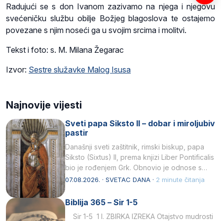
Radujući se s don Ivanom zazivamo na njega i njegovu
svećeničku službu obilje Božjeg blagoslova te ostajemo
povezane s njim noseći ga u svojim srcima i molitvi.
Tekst i foto: s. M. Milana Žegarac
Izvor:
Sestre služavke Malog Isusa
Najnovije vijesti
Sveti papa Siksto II – dobar i miroljubiv
pastir
Današnji sveti zaštitnik, rimski biskup, papa
Siksto (Sixtus) II, prema knjizi Liber Pontificalis
bio je rođenjem Grk. Obnovio je odnose s
afričkim…
07.08.2026. · SVETAC DANA ·
2 minute čitanja
Biblija 365 – Sir 1-5
Sir 1-5 1 I. ZBIRKA IZREKA Otajstvo mudrosti