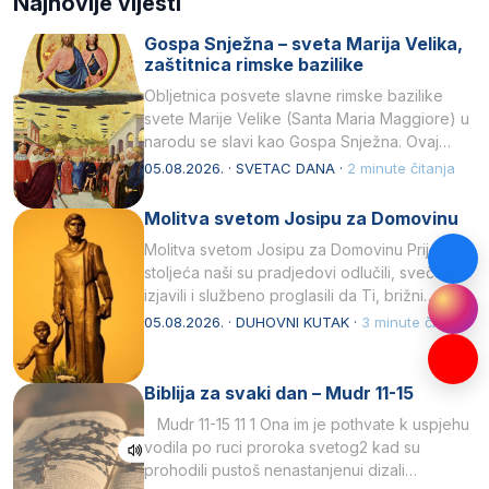
Najnovije vijesti
Gospa Snježna – sveta Marija Velika,
zaštitnica rimske bazilike
Obljetnica posvete slavne rimske bazilike
svete Marije Velike (Santa Maria Maggiore) u
narodu se slavi kao Gospa Snježna. Ovaj
naziv, Sancta Maria…
05.08.2026. · SVETAC DANA ·
2 minute čitanja
Molitva svetom Josipu za Domovinu
Molitva svetom Josipu za Domovinu Prije tri
stoljeća naši su pradjedovi odlučili, svečano
izjavili i službeno proglasili da Ti, brižni
Poočime Isusov,…
05.08.2026. · DUHOVNI KUTAK ·
3 minute čitanja
Biblija za svaki dan – Mudr 11-15
Mudr 11-15 11 1 Ona im je pothvate k uspjehu
vodila po ruci proroka svetog2 kad su
prohodili pustoš nenastanjenui dizali…