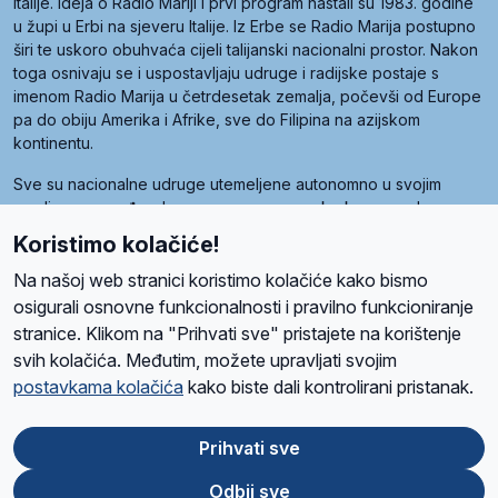
Italije. Ideja o Radio Mariji i prvi program nastali su 1983. godine
u župi u Erbi na sjeveru Italije. Iz Erbe se Radio Marija postupno
širi te uskoro obuhvaća cijeli talijanski nacionalni prostor. Nakon
toga osnivaju se i uspostavljaju udruge i radijske postaje s
imenom Radio Marija u četrdesetak zemalja, počevši od Europe
pa do obiju Amerika i Afrike, sve do Filipina na azijskom
kontinentu.
Sve su nacionalne udruge utemeljene autonomno u svojim
zemljama, a međusobna su povezane preko krovne udruge
pod nazivom Svjetska obitelj Radio Marije (World Family of
Koristimo kolačiće!
Radio Maria). Svjetsku obitelj utemeljilo je sedam članica, među
kojima je i hrvatska Udruga Radio Marija.
Na našoj web stranici koristimo kolačiće kako bismo
osigurali osnovne funkcionalnosti i pravilno funkcioniranje
stranice. Klikom na "Prihvati sve" pristajete na korištenje
svih kolačića. Međutim, možete upravljati svojim
O nama
Radio
Program
Volonteri
Prijatelji
Kontakt
Pravila privatnosti
postavkama kolačića
kako biste dali kontrolirani pristanak.
Kolačići
Uvjeti korištenja
Ova stranica je zaštićena Google reCAPTCHA sustavom
Prihvati sve
Odbij sve
App
Google