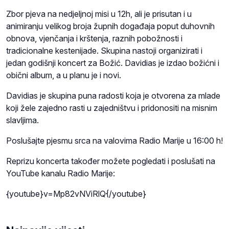
Zbor pjeva na nedjeljnoj misi u 12h, ali je prisutan i u
animiranju velikog broja župnih događaja poput duhovnih
obnova, vjenčanja i krštenja, raznih pobožnosti i
tradicionalne kestenijade. Skupina nastoji organizirati i
jedan godišnji koncert za Božić. Davidias je izdao božićni i
obični album, a u planu je i novi.
Davidias je skupina puna radosti koja je otvorena za mlade
koji žele zajedno rasti u zajedništvu i pridonositi na misnim
slavljima.
Poslušajte pjesmu srca na valovima Radio Marije u 16:00 h!
Reprizu koncerta također možete pogledati i poslušati na
YouTube kanalu Radio Marije:
{youtube}v=Mp82vNViRlQ{/youtube}