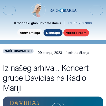
Skip to content
Skip to footer
Menu
Kršćanski glas u tvome domu
|
+385 1 2327000
Arhiv emisija
Donirajte
Video stream
NAŠE OBAVIJESTI
09 srpnja, 2023
1 minuta čitanja
Iz našeg arhiva… Koncert
grupe Davidias na Radio
Mariji