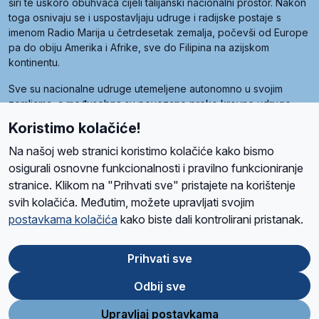
širi te uskoro obuhvaća cijeli talijanski nacionalni prostor. Nakon
toga osnivaju se i uspostavljaju udruge i radijske postaje s
imenom Radio Marija u četrdesetak zemalja, počevši od Europe
pa do obiju Amerika i Afrike, sve do Filipina na azijskom
kontinentu.
Sve su nacionalne udruge utemeljene autonomno u svojim
zemljama, a međusobna su povezane preko krovne udruge
pod nazivom Svjetska obitelj Radio Marije (World Family of
Koristimo kolačiće!
Radio Maria). Svjetsku obitelj utemeljilo je sedam članica, među
kojima je i hrvatska Udruga Radio Marija.
Na našoj web stranici koristimo kolačiće kako bismo
osigurali osnovne funkcionalnosti i pravilno funkcioniranje
stranice. Klikom na "Prihvati sve" pristajete na korištenje
svih kolačića. Međutim, možete upravljati svojim
O nama
Radio
Program
Volonteri
Prijatelji
Kontakt
Pravila privatnosti
postavkama kolačića
kako biste dali kontrolirani pristanak.
Kolačići
Uvjeti korištenja
Ova stranica je zaštićena Google reCAPTCHA sustavom
Prihvati sve
Odbij sve
App
Google
Store
Play
Upravljaj postavkama