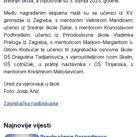
srednjih škola, a otputovali su 3. srpnja 2023. godine.
Među nagrađenim ekipama našli su se učenici iz XV.
gimnazije iz Zagreba, s mentorom Velimirom Mandićem;
učenici iz Srednje škole Zlatar, s mentorom Krunoslavom
Podhraškim; učenici iz Prirodoslovne škole Vladimira
Preloga iz Zagreba, s mentoricom Marijom-Margaritom s.
Gitom Klobučar te učenici tri zagrebačke osnovne škole:
OŠ Dragutina Tadijanovića, s vjeroučiteljicom Ivom Skelin,
OŠ Lotrščak, u pratnji nastavnika i OŠ Trnjanska, s
mentorom Krešimirom Matoševićem.
Ured za vjeronauk u školi
Foto: Josip Anić
Zagrebačka nadbiskupija
Najnovije vijesti
Preobraženje Gospodinovo