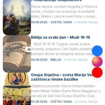
Danas slavimo uzvišeni događaj iz Kristova
života, o kojem nas izvješćuju evanđelisti
Matej, Marko i Luka te sveti Petar u svojoj
drugoj…
06.08.2026. · SVETAC DANA ·
3 minute čitanja
Biblija za svaki dan – Mudr 16-19
Mudr 16-19 16 1 Egipat i Izrael: kobne
životinje, prepelice Zato bijahu primjereno
kažnjeni sličnim životinjamai mučeni mnoštvom
kukaca.2 A narod…
06.08.2026. · BIBLIJA ·
11 minute čitanja
Gospa Snježna – sveta Marija Velika,
zaštitnica rimske bazilike
Obljetnica posvete slavne rimske bazilike
svete Marije Velike (Santa Maria Maggiore) u
narodu se slavi kao Gospa Snježna. Ovaj
naziv, Sancta Maria…
05.08.2026. · SVETAC DANA ·
2 minute čitanja