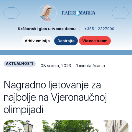
Skip to content
Skip to footer
Menu
Kršćanski glas u tvome domu
|
+385 1 2327000
Arhiv emisija
Donirajte
Video stream
AKTUALNOSTI
08 srpnja, 2023
1 minuta čitanja
Nagradno ljetovanje za
najbolje na Vjeronaučnoj
olimpijadi