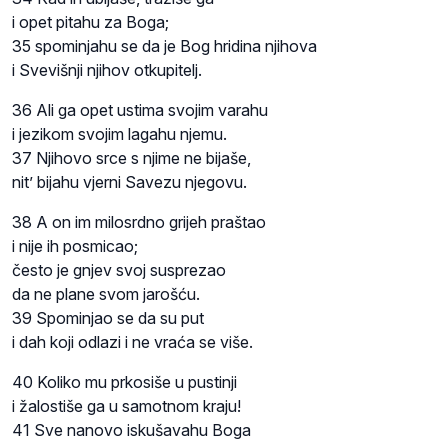
i opet pitahu za Boga;
35 spominjahu se da je Bog hridina njihova
i Svevišnji njihov otkupitelj.
36 Ali ga opet ustima svojim varahu
i jezikom svojim lagahu njemu.
37 Njihovo srce s njime ne bijaše,
nit’ bijahu vjerni Savezu njegovu.
38 A on im milosrdno grijeh praštao
i nije ih posmicao;
često je gnjev svoj susprezao
da ne plane svom jarošću.
39 Spominjao se da su put
i dah koji odlazi i ne vraća se više.
40 Koliko mu prkosiše u pustinji
i žalostiše ga u samotnom kraju!
41 Sve nanovo iskušavahu Boga