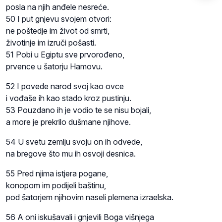
posla na njih anđele nesreće.
50 I put gnjevu svojem otvori:
ne poštedje im život od smrti,
životinje im izruči pošasti.
51 Pobi u Egiptu sve prvorođeno,
prvence u šatorju Hamovu.
52 I povede narod svoj kao ovce
i vođaše ih kao stado kroz pustinju.
53 Pouzdano ih je vodio te se nisu bojali,
a more je prekrilo dušmane njihove.
54 U svetu zemlju svoju on ih odvede,
na bregove što mu ih osvoji desnica.
55 Pred njima istjera pogane,
konopom im podijeli baštinu,
pod šatorjem njihovim naseli plemena izraelska.
56 A oni iskušavali i gnjevili Boga višnjega