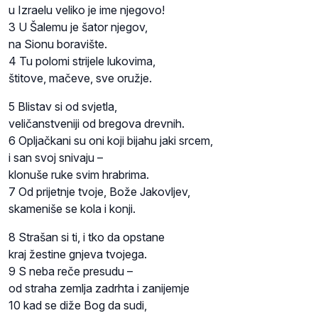
u Izraelu veliko je ime njegovo!
3 U Šalemu je šator njegov,
na Sionu boravište.
4 Tu polomi strijele lukovima,
štitove, mačeve, sve oružje.
5 Blistav si od svjetla,
veličanstveniji od bregova drevnih.
6 Opljačkani su oni koji bijahu jaki srcem,
i san svoj snivaju –
klonuše ruke svim hrabrima.
7 Od prijetnje tvoje, Bože Jakovljev,
skameniše se kola i konji.
8 Strašan si ti, i tko da opstane
kraj žestine gnjeva tvojega.
9 S neba reče presudu –
od straha zemlja zadrhta i zanijemje
10 kad se diže Bog da sudi,