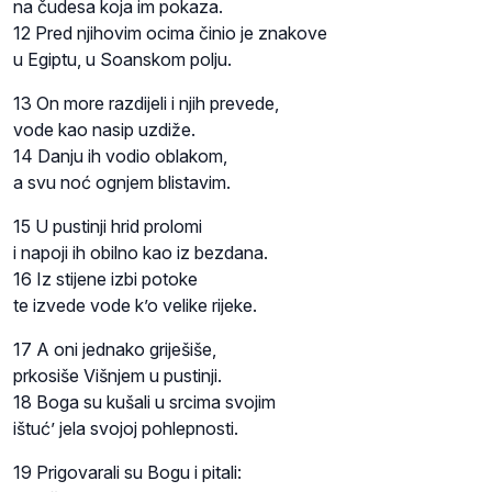
na čudesa koja im pokaza.
12 Pred njihovim ocima činio je znakove
u Egiptu, u Soanskom polju.
13 On more razdijeli i njih prevede,
vode kao nasip uzdiže.
14 Danju ih vodio oblakom,
a svu noć ognjem blistavim.
15 U pustinji hrid prolomi
i napoji ih obilno kao iz bezdana.
16 Iz stijene izbi potoke
te izvede vode k’o velike rijeke.
17 A oni jednako griješiše,
prkosiše Višnjem u pustinji.
18 Boga su kušali u srcima svojim
ištuć’ jela svojoj pohlepnosti.
19 Prigovarali su Bogu i pitali: