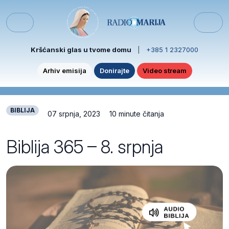
Skip to content
Skip to footer
Menu
Kršćanski glas u tvome domu
|
+385 1 2327000
Arhiv emisija
Donirajte
Video stream
BIBLIJA
07 srpnja, 2023
10 minute čitanja
Biblija 365 – 8. srpnja