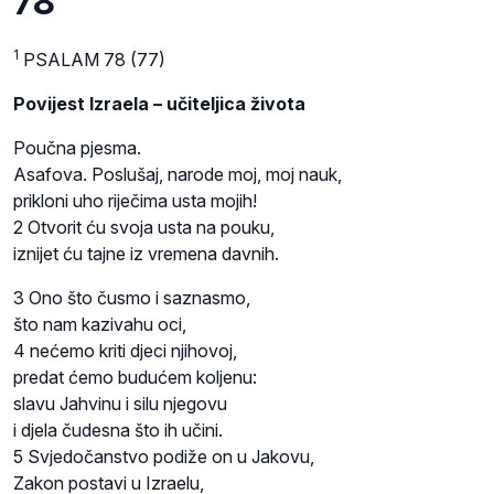
78
1
PSALAM 78 (77)
Povijest Izraela – učiteljica života
Poučna pjesma.
Asafova. Poslušaj, narode moj, moj nauk,
prikloni uho riječima usta mojih!
2 Otvorit ću svoja usta na pouku,
iznijet ću tajne iz vremena davnih.
3 Ono što čusmo i saznasmo,
što nam kazivahu oci,
4 nećemo kriti djeci njihovoj,
predat ćemo budućem koljenu:
slavu Jahvinu i silu njegovu
i djela čudesna što ih učini.
5 Svjedočanstvo podiže on u Jakovu,
Zakon postavi u Izraelu,