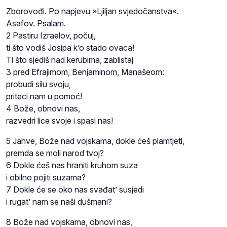
Zborovođi. Po napjevu »Ljiljan svjedočanstva«.
Asafov. Psalam.
2 Pastiru Izraelov, počuj,
ti što vodiš Josipa k’o stado ovaca!
Ti što sjediš nad kerubima, zablistaj
3 pred Efrajimom, Benjaminom, Manašeom:
probudi silu svoju,
priteci nam u pomoć!
4 Bože, obnovi nas,
razvedri lice svoje i spasi nas!
5 Jahve, Bože nad vojskama, dokle ćeš plamtjeti,
premda se moli narod tvoj?
6 Dokle ćeš nas hraniti kruhom suza
i obilno pojiti suzama?
7 Dokle će se oko nas svađat’ susjedi
i rugat’ nam se naši dušmani?
8 Bože nad vojskama, obnovi nas,