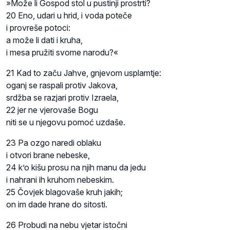
»Može li Gospod stol u pustinji prostrti?
20 Eno, udari u hrid, i voda poteče
i provreše potoci:
a može li dati i kruha,
i mesa pružiti svome narodu?«
21 Kad to začu Jahve, gnjevom usplamtje:
oganj se raspali protiv Jakova,
srdžba se razjari protiv Izraela,
22 jer ne vjerovaše Bogu
niti se u njegovu pomoć uzdaše.
23 Pa ozgo naredi oblaku
i otvori brane nebeske,
24 k’o kišu prosu na njih manu da jedu
i nahrani ih kruhom nebeskim.
25 Čovjek blagovaše kruh jakih;
on im dade hrane do sitosti.
26 Probudi na nebu vjetar istočni