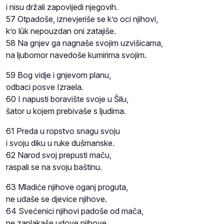
i nisu držali zapovijedi njegovih.
57 Otpadoše, iznevjeriše se k’o oci njihovi,
k’o lûk nepouzdan oni zatajiše.
58 Na gnjev ga nagnaše svojim uzvišicama,
na ljubomor navedoše kumirima svojim.
59 Bog vidje i gnjevom planu,
odbaci posve Izraela.
60 I napusti boravište svoje u Šilu,
šator u kojem prebivaše s ljudima.
61 Preda u ropstvo snagu svoju
i svoju diku u ruke dušmanske.
62 Narod svoj prepusti maču,
raspali se na svoju baštinu.
63 Mladiće njihove oganj proguta,
ne udaše se djevice njihove.
64 Svećenici njihovi padoše od mača,
ne zaplakaše udove njihove.