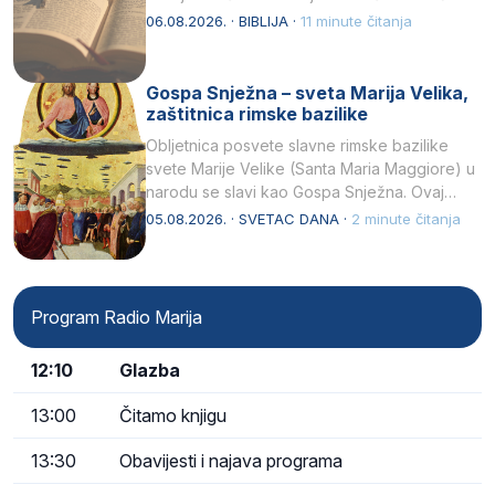
kukaca.2 A narod…
06.08.2026. · BIBLIJA ·
11 minute čitanja
Gospa Snježna – sveta Marija Velika,
zaštitnica rimske bazilike
Obljetnica posvete slavne rimske bazilike
svete Marije Velike (Santa Maria Maggiore) u
narodu se slavi kao Gospa Snježna. Ovaj
naziv, Sancta Maria…
05.08.2026. · SVETAC DANA ·
2 minute čitanja
Program Radio Marija
12:10
Glazba
13:00
Čitamo knjigu
13:30
Obavijesti i najava programa