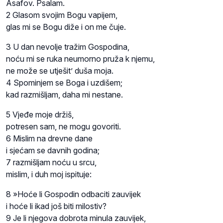
Asafov. Psalam.
2 Glasom svojim Bogu vapijem,
glas mi se Bogu diže i on me čuje.
3 U dan nevolje tražim Gospodina,
noću mi se ruka neumorno pruža k njemu,
ne može se utješit’ duša moja.
4 Spominjem se Boga i uzdišem;
kad razmišljam, daha mi nestane.
5 Vjeđe moje držiš,
potresen sam, ne mogu govoriti.
6 Mislim na drevne dane
i sjećam se davnih godina;
7 razmišljam noću u srcu,
mislim, i duh moj ispituje:
8 »Hoće li Gospodin odbaciti zauvijek
i hoće li ikad još biti milostiv?
9 Je li njegova dobrota minula zauvijek,