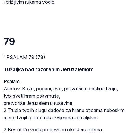
i brižljivim rukama vodio.
79
1
PSALAM 79 (78)
Tužaljka nad razorenim Jeruzalemom
Psalam.
Asafov. Bože, pogani, evo, provališe u baštinu tvoju,
tvoj sveti hram oskvrnuše,
pretvoriše Jeruzalem u ruševine.
2 Trupla tvojih slugu dadoše za hranu pticama nebeskim,
meso tvojih pobožnika zvijerima zemaljskim.
3 Krv im k’o vodu prolijevahu oko Jeruzalema