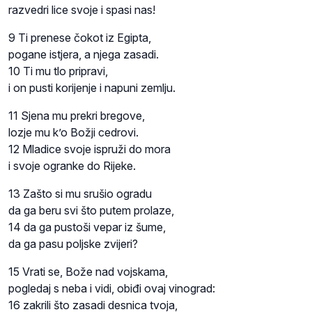
razvedri lice svoje i spasi nas!
9 Ti prenese čokot iz Egipta,
pogane istjera, a njega zasadi.
10 Ti mu tlo pripravi,
i on pusti korijenje i napuni zemlju.
11 Sjena mu prekri bregove,
lozje mu k’o Božji cedrovi.
12 Mladice svoje ispruži do mora
i svoje ogranke do Rijeke.
13 Zašto si mu srušio ogradu
da ga beru svi što putem prolaze,
14 da ga pustoši vepar iz šume,
da ga pasu poljske zvijeri?
15 Vrati se, Bože nad vojskama,
pogledaj s neba i vidi, obiđi ovaj vinograd:
16 zakrili što zasadi desnica tvoja,