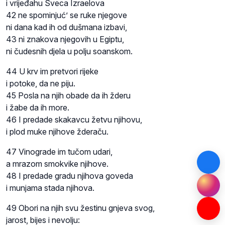
i vrijeđahu Sveca Izraelova
42 ne spominjuć’ se ruke njegove
ni dana kad ih od dušmana izbavi,
43 ni znakova njegovih u Egiptu,
ni čudesnih djela u polju soanskom.
44 U krv im pretvori rijeke
i potoke, da ne piju.
45 Posla na njih obade da ih žderu
i žabe da ih more.
46 I predade skakavcu žetvu njihovu,
i plod muke njihove žderaču.
47 Vinograde im tučom udari,
a mrazom smokvike njihove.
48 I predade gradu njihova goveda
i munjama stada njihova.
49 Obori na njih svu žestinu gnjeva svog,
jarost, bijes i nevolju: