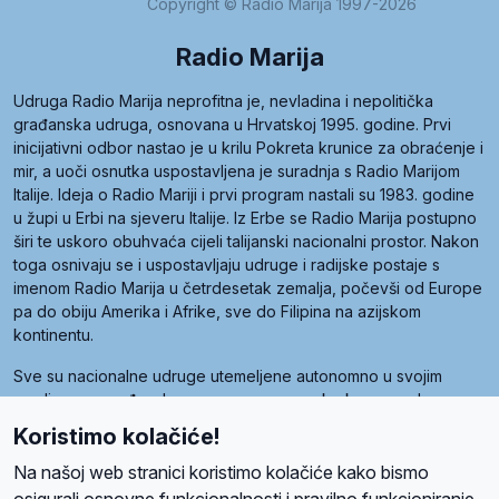
Copyright © Radio Marija 1997-2026
Radio Marija
Udruga Radio Marija neprofitna je, nevladina i nepolitička
građanska udruga, osnovana u Hrvatskoj 1995. godine. Prvi
inicijativni odbor nastao je u krilu Pokreta krunice za obraćenje i
mir, a uoči osnutka uspostavljena je suradnja s Radio Marijom
Italije. Ideja o Radio Mariji i prvi program nastali su 1983. godine
u župi u Erbi na sjeveru Italije. Iz Erbe se Radio Marija postupno
širi te uskoro obuhvaća cijeli talijanski nacionalni prostor. Nakon
toga osnivaju se i uspostavljaju udruge i radijske postaje s
imenom Radio Marija u četrdesetak zemalja, počevši od Europe
pa do obiju Amerika i Afrike, sve do Filipina na azijskom
kontinentu.
Sve su nacionalne udruge utemeljene autonomno u svojim
zemljama, a međusobna su povezane preko krovne udruge
pod nazivom Svjetska obitelj Radio Marije (World Family of
Koristimo kolačiće!
Radio Maria). Svjetsku obitelj utemeljilo je sedam članica, među
kojima je i hrvatska Udruga Radio Marija.
Na našoj web stranici koristimo kolačiće kako bismo
osigurali osnovne funkcionalnosti i pravilno funkcioniranje