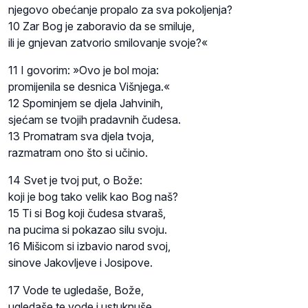
njegovo obećanje propalo za sva pokoljenja?
10 Zar Bog je zaboravio da se smiluje,
ili je gnjevan zatvorio smilovanje svoje?«
11 I govorim: »Ovo je bol moja:
promijenila se desnica Višnjega.«
12 Spominjem se djela Jahvinih,
sjećam se tvojih pradavnih čudesa.
13 Promatram sva djela tvoja,
razmatram ono što si učinio.
14 Svet je tvoj put, o Bože:
koji je bog tako velik kao Bog naš?
15 Ti si Bog koji čudesa stvaraš,
na pucima si pokazao silu svoju.
16 Mišicom si izbavio narod svoj,
sinove Jakovljeve i Josipove.
17 Vode te ugledaše, Bože,
ugledaše te vode i ustuknuše,