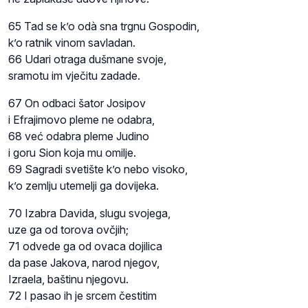
65 Tad se k’o odà sna trgnu Gospodin,
k’o ratnik vinom savladan.
66 Udari otraga dušmane svoje,
sramotu im vječitu zadade.
67 On odbaci šator Josipov
i Efrajimovo pleme ne odabra,
68 već odabra pleme Judino
i goru Sion koja mu omilje.
69 Sagradi svetište k’o nebo visoko,
k’o zemlju utemelji ga dovijeka.
70 Izabra Davida, slugu svojega,
uze ga od torova ovčjih;
71 odvede ga od ovaca dojilica
da pase Jakova, narod njegov,
Izraela, baštinu njegovu.
72 I pasao ih je srcem čestitim