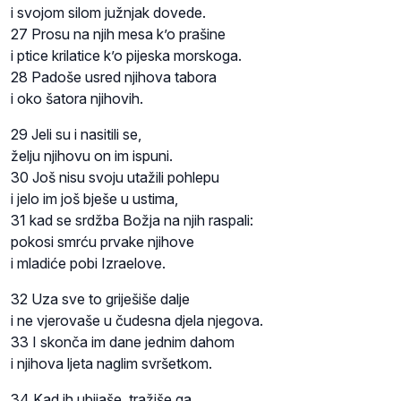
i svojom silom južnjak dovede.
27 Prosu na njih mesa k’o prašine
i ptice krilatice k’o pijeska morskoga.
28 Padoše usred njihova tabora
i oko šatora njihovih.
29 Jeli su i nasitili se,
želju njihovu on im ispuni.
30 Još nisu svoju utažili pohlepu
i jelo im još bješe u ustima,
31 kad se srdžba Božja na njih raspali:
pokosi smrću prvake njihove
i mladiće pobi Izraelove.
32 Uza sve to griješiše dalje
i ne vjerovaše u čudesna djela njegova.
33 I skonča im dane jednim dahom
i njihova ljeta naglim svršetkom.
34 Kad ih ubijaše, tražiše ga