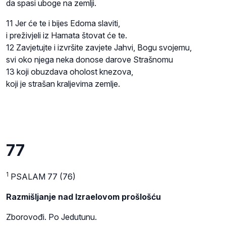
da spasi uboge na zemlji.
11 Jer će te i bijes Edoma slaviti,
i preživjeli iz Hamata štovat će te.
12 Zavjetujte i izvršite zavjete Jahvi, Bogu svojemu,
svi oko njega neka donose darove Strašnomu
13 koji obuzdava oholost knezova,
koji je strašan kraljevima zemlje.
77
1
PSALAM 77 (76)
Razmišljanje nad Izraelovom prošlošću
Zborovođi. Po Jedutunu.