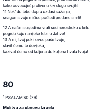
kako osvećuješ prolivenu krv slugu svojih!
11 Nek’ do tebe dopru uzdasi sužanja,
snagom svoje mišice poštedi predane smrti!
12 A našim susjedima vrati sedmerostruko u krilo
pogrdu koju naniješe tebi, o Jahve!
13 A mi, tvoj puk i ovce paše tvoje,
slavit ćemo te dovijeka,
kazivat ćemo od koljena do koljena hvalu tvoju!
80
1
PSALAM 80 (79)
Molitva za obnovu Izraela