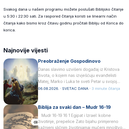
Svakog dana u našem programu možete poslušati Biblijsko čitanje
u 5:30 i 22:30 sati. Za raspored čitanja koristi se linearni način
čitanja kako bismo kroz čitavu godinu pročitali Bibliju od Korica do
korica.
Najnovije vijesti
Preobraženje Gospodinovo
Danas slavimo uzvišeni događaj iz Kristova
života, o kojem nas izvješćuju evanđelisti
Matej, Marko i Luka te sveti Petar u svojoj
drugoj…
06.08.2026. · SVETAC DANA ·
3 minute čitanja
Biblija za svaki dan – Mudr 16-19
Mudr 16-19 16 1 Egipat i Izrael: kobne
životinje, prepelice Zato bijahu primjereno
kažnjeni sličnim životinjamai mučeni mnoštvom