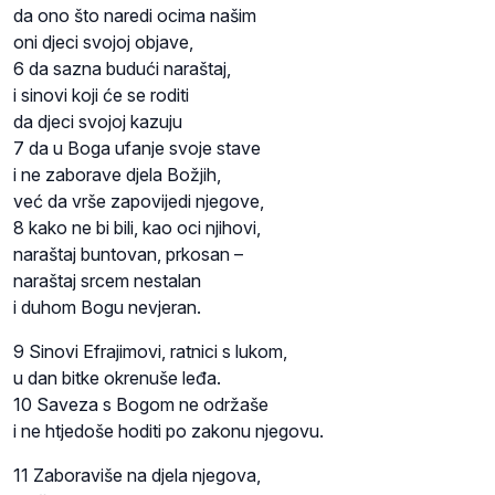
da ono što naredi ocima našim
oni djeci svojoj objave,
6 da sazna budući naraštaj,
i sinovi koji će se roditi
da djeci svojoj kazuju
7 da u Boga ufanje svoje stave
i ne zaborave djela Božjih,
već da vrše zapovijedi njegove,
8 kako ne bi bili, kao oci njihovi,
naraštaj buntovan, prkosan –
naraštaj srcem nestalan
i duhom Bogu nevjeran.
9 Sinovi Efrajimovi, ratnici s lukom,
u dan bitke okrenuše leđa.
10 Saveza s Bogom ne održaše
i ne htjedoše hoditi po zakonu njegovu.
11 Zaboraviše na djela njegova,