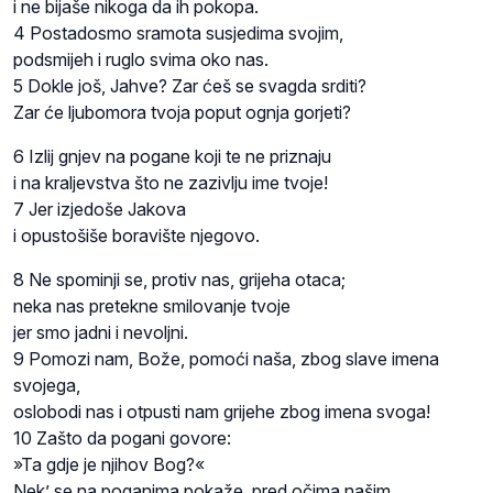
i ne bijaše nikoga da ih pokopa.
4 Postadosmo sramota susjedima svojim,
podsmijeh i ruglo svima oko nas.
5 Dokle još, Jahve? Zar ćeš se svagda srditi?
Zar će ljubomora tvoja poput ognja gorjeti?
6 Izlij gnjev na pogane koji te ne priznaju
i na kraljevstva što ne zazivlju ime tvoje!
7 Jer izjedoše Jakova
i opustošiše boravište njegovo.
8 Ne spominji se, protiv nas, grijeha otaca;
neka nas pretekne smilovanje tvoje
jer smo jadni i nevoljni.
9 Pomozi nam, Bože, pomoći naša, zbog slave imena
svojega,
oslobodi nas i otpusti nam grijehe zbog imena svoga!
10 Zašto da pogani govore:
»Ta gdje je njihov Bog?«
Nek’ se na poganima pokaže, pred očima našim,