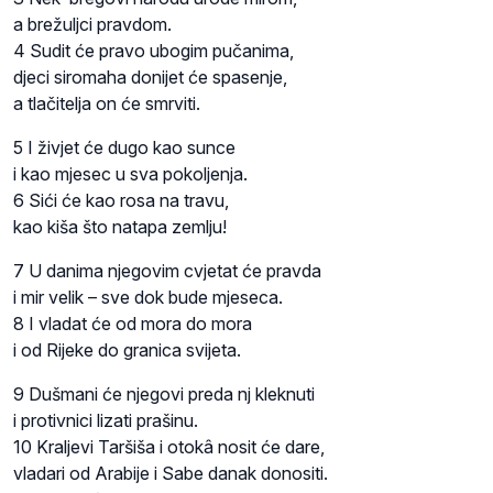
a brežuljci pravdom.
4 Sudit će pravo ubogim pučanima,
djeci siromaha donijet će spasenje,
a tlačitelja on će smrviti.
5 I živjet će dugo kao sunce
i kao mjesec u sva pokoljenja.
6 Sići će kao rosa na travu,
kao kiša što natapa zemlju!
7 U danima njegovim cvjetat će pravda
i mir velik – sve dok bude mjeseca.
8 I vladat će od mora do mora
i od Rijeke do granica svijeta.
9 Dušmani će njegovi preda nj kleknuti
i protivnici lizati prašinu.
10 Kraljevi Taršiša i otokâ nosit će dare,
vladari od Arabije i Sabe danak donositi.