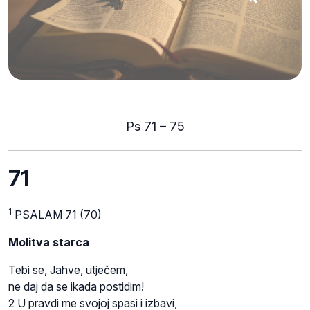
Ps 71 – 75
71
1
PSALAM 71 (70)
Molitva starca
Tebi se, Jahve, utječem,
ne daj da se ikada postidim!
2 U pravdi me svojoj spasi i izbavi,