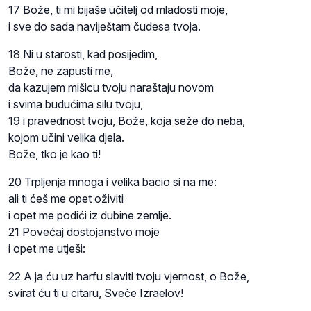
17 Bože, ti mi bijaše učitelj od mladosti moje,
i sve do sada naviještam čudesa tvoja.
18 Ni u starosti, kad posijedim,
Bože, ne zapusti me,
da kazujem mišicu tvoju naraštaju novom
i svima budućima silu tvoju,
19 i pravednost tvoju, Bože, koja seže do neba,
kojom učini velika djela.
Bože, tko je kao ti!
20 Trpljenja mnoga i velika bacio si na me:
ali ti ćeš me opet oživiti
i opet me podići iz dubine zemlje.
21 Povećaj dostojanstvo moje
i opet me utješi:
22 A ja ću uz harfu slaviti tvoju vjernost, o Bože,
svirat ću ti u citaru, Sveče Izraelov!