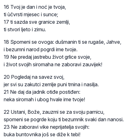
16 Tvoj je dan i noć je tvoja,
ti ùčvrsti mjesec i sunce;
17 ti sazda sve granice zemlji,
ti stvori ljeto i zimu.
18 Spomeni se ovoga: dušmanin ti se rugaše, Jahve,
i bezumni narod pogrdi ime tvoje.
19 Ne predaj jastrebu život grlice svoje,
i život svojih siromaha ne zaboravi zauvijek!
20 Pogledaj na savez svoj,
jer svi su zakutci zemlje puni tmina i nasilja.
21 Ne daj da jadnik otiđe postiđen:
neka siromah i ubog hvale ime tvoje!
22 Ustani, Bože, zauzmi se za svoju parnicu,
spomeni se pogrde koju ti bezumnik svaki dan nanosi.
23 Ne zaboravi vike neprijatelja svojih:
buka buntovnika još se diže k tebi!