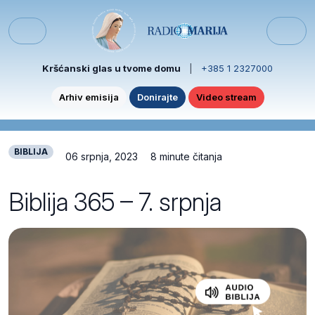
Skip to content
Skip to footer
Menu
Kršćanski glas u tvome domu
|
+385 1 2327000
Arhiv emisija
Donirajte
Video stream
BIBLIJA
06 srpnja, 2023
8 minute čitanja
Biblija 365 – 7. srpnja