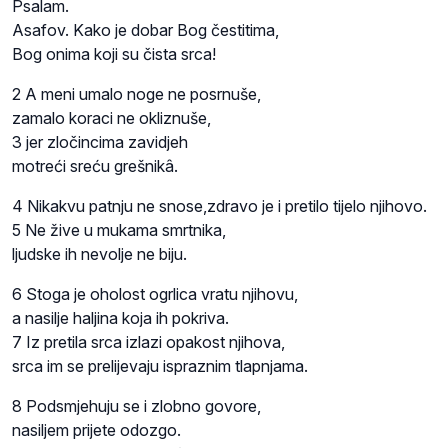
Psalam.
Asafov. Kako je dobar Bog čestitima,
Bog onima koji su čista srca!
2 A meni umalo noge ne posrnuše,
zamalo koraci ne okliznuše,
3 jer zločincima zavidjeh
motreći sreću grešnikâ.
4 Nikakvu patnju ne snose,zdravo je i pretilo tijelo njihovo.
5 Ne žive u mukama smrtnika,
ljudske ih nevolje ne biju.
6 Stoga je oholost ogrlica vratu njihovu,
a nasilje haljina koja ih pokriva.
7 Iz pretila srca izlazi opakost njihova,
srca im se prelijevaju ispraznim tlapnjama.
8 Podsmjehuju se i zlobno govore,
nasiljem prijete odozgo.