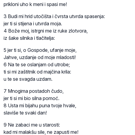
prikloni uho k meni i spasi me!
3 Budi mi hrid utočišta i čvrsta utvrda spasenja:
jer ti si stijena i utvrda moja.
4 Bože moj, istrgni me iz ruke zlotvora,
iz šake silnika i tlačitelja:
5 jer ti si, o Gospode, ufanje moje,
Jahve, uzdanje od moje mladosti!
6 Na te se oslanjam od utrobe;
ti si mi zaštitnik od majčina krila:
u te se svagda uzdam.
7 Mnogima postadoh čudo,
jer ti si mi bio silna pomoć.
8 Usta mi bijahu puna tvoje hvale,
slaviše te svaki dan!
9 Ne zabaci me u starosti:
kad mi malakšu sile, ne zapusti me!