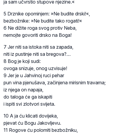
ja sam učvrstio stupove njezine.«
5 Drznike opominjem: »Ne budite drski!«,
bezbožnike: »Ne budite tako rogati!«
6 Ne dižite roga svog protiv Neba,
nemojte govoriti drsko na Boga!
7 Jer niti sa istoka niti sa zapada,
niti iz pustinje niti sa bregova?…
8 Bog je koji sudi:
ovoga snizuje, onog uzvisuje!
9 Jer je u Jahvinoj ruci pehar
pun vina pjenušava, začinjena mirisnim travama;
iz njega on napaja,
do taloga će ga iskapiti
i ispiti svi zlotvori svijeta.
10 A ja ću klicati dovijeka,
pjevat ću Bogu Jakovljevu.
11 Rogove ću polomiti bezbožniku,