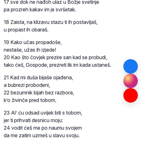
17 sve dok ne nađoh ulaz u Božje svetinje
pa prozreh kakav im je svršetak.
18 Zaista, na klizavu stazu ti ih postavljaš,
u propast ih obaraš.
19 Kako učas propadoše,
nestaše, užas ih izjede!
20 Kao što čovjek prezire san kad se probudi,
tako ćeš, Gospode, prezreti lik im kada ustaneš.
21 Kad mi duša bijaše ojađena,
a bubrezi probodeni,
22 bezumnik bijah bez razbora,
k’o živinče pred tobom.
23 Al’ ću odsad uvijek biti s tobom,
jer ti prihvati desnicu moju:
24 vodit ćeš me po naumu svojem
da me zatim uzmeš u slavu svoju.