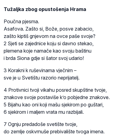
Tužaljka zbog opustošenja Hrama
Poučna pjesma.
Asafova. Zašto si, Bože, posve zabacio,
zašto kiptiš gnjevom na ovce paše svoje?
2 Sjeti se zajednice koju si davno stekao,
plemena koje namače kao svoju baštinu
i brda Siona gdje si šator svoj udario!
3 Korakni k ruševinama vječnim –
sve je u Svetištu razorio neprijatelj.
4 Protivnici tvoji vikahu posred skupštine tvoje,
znakove svoje postaviše k’o pobjedne znakove.
5 Bijahu kao oni koji mašu sjekirom po guštari,
6 sjekirom i maljem vrata mu razbijali.
7 Ognju predadoše svetište tvoje,
do zemlje oskvrnuše prebivalište tvoga imena.