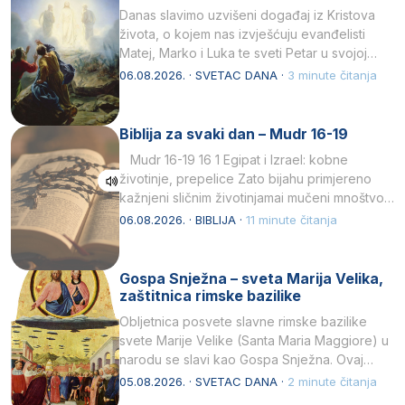
Danas slavimo uzvišeni događaj iz Kristova
života, o kojem nas izvješćuju evanđelisti
Matej, Marko i Luka te sveti Petar u svojoj
drugoj…
06.08.2026. · SVETAC DANA ·
3 minute čitanja
Biblija za svaki dan – Mudr 16-19
Mudr 16-19 16 1 Egipat i Izrael: kobne
životinje, prepelice Zato bijahu primjereno
kažnjeni sličnim životinjamai mučeni mnoštvom
kukaca.2 A narod…
06.08.2026. · BIBLIJA ·
11 minute čitanja
Gospa Snježna – sveta Marija Velika,
zaštitnica rimske bazilike
Obljetnica posvete slavne rimske bazilike
svete Marije Velike (Santa Maria Maggiore) u
narodu se slavi kao Gospa Snježna. Ovaj
naziv, Sancta Maria…
05.08.2026. · SVETAC DANA ·
2 minute čitanja