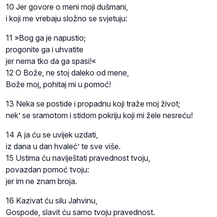
10 Jer govore o meni moji dušmani,
i koji me vrebaju složno se svjetuju:
11 »Bog ga je napustio;
progonite ga i uhvatite
jer nema tko da ga spasi!«
12 O Bože, ne stoj daleko od mene,
Bože moj, pohitaj mi u pomoć!
13 Neka se postide i propadnu koji traže moj život;
nek’ se sramotom i stidom pokriju koji mi žele nesreću!
14 A ja ću se uvijek uzdati,
iz dana u dan hvaleć’ te sve više.
15 Ustima ću naviještati pravednost tvoju,
povazdan pomoć tvoju:
jer im ne znam broja.
16 Kazivat ću silu Jahvinu,
Gospode, slavit ću samo tvoju pravednost.