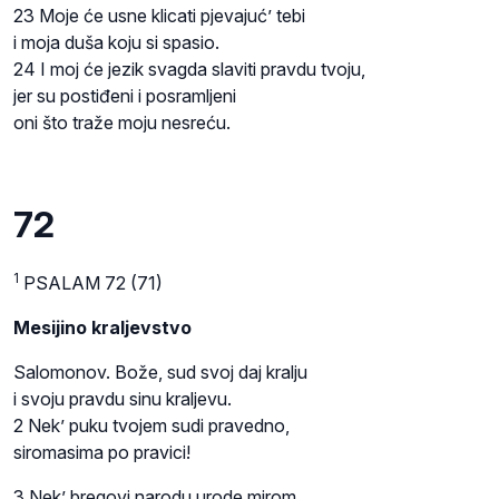
23 Moje će usne klicati pjevajuć’ tebi
i moja duša koju si spasio.
24 I moj će jezik svagda slaviti pravdu tvoju,
jer su postiđeni i posramljeni
oni što traže moju nesreću.
72
1
PSALAM 72 (71)
Mesijino kraljevstvo
Salomonov. Bože, sud svoj daj kralju
i svoju pravdu sinu kraljevu.
2 Nek’ puku tvojem sudi pravedno,
siromasima po pravici!
3 Nek’ bregovi narodu urode mirom,