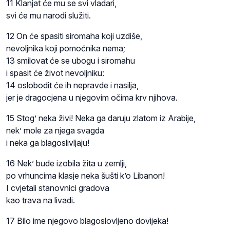
11 Klanjat će mu se svi vladari,
svi će mu narodi služiti.
12 On će spasiti siromaha koji uzdiše,
nevoljnika koji pomoćnika nema;
13 smilovat će se ubogu i siromahu
i spasit će život nevoljniku:
14 oslobodit će ih nepravde i nasilja,
jer je dragocjena u njegovim očima krv njihova.
15 Stog’ neka živi! Neka ga daruju zlatom iz Arabije,
nek’ mole za njega svagda
i neka ga blagoslivljaju!
16 Nek’ bude izobila žita u zemlji,
po vrhuncima klasje neka šušti k’o Libanon!
I cvjetali stanovnici gradova
kao trava na livadi.
17 Bilo ime njegovo blagoslovljeno dovijeka!