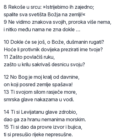
8 Rekoše u srcu: »Istrijebimo ih zajedno;
spalite sva svetišta Božja na zemlji!«
9 Ne vidimo znakova svojih, proroka više nema,
i nitko među nama ne zna dokle …
10 Dokle će se još, o Bože, dušmanin rugati?
Hoće li protivnik dovijeka prezirati ime tvoje?
11 Zašto povlačiš ruku,
zašto u krilu sakrivaš desnicu svoju?
12 No Bog je moj kralj od davnine,
on koji posred zemlje spašava!
13 Ti svojom silom rasječe more,
smrska glave nakazama u vodi.
14 Ti si Levijatanu glave zdrobio,
dao ga za hranu nemanima morskim.
15 Ti si dao da provre izvor i bujica,
ti si presušio rijeke nepresušne.