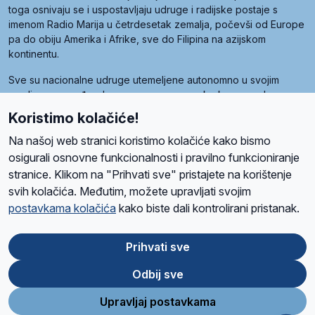
toga osnivaju se i uspostavljaju udruge i radijske postaje s
imenom Radio Marija u četrdesetak zemalja, počevši od Europe
pa do obiju Amerika i Afrike, sve do Filipina na azijskom
kontinentu.
Sve su nacionalne udruge utemeljene autonomno u svojim
zemljama, a međusobna su povezane preko krovne udruge
pod nazivom Svjetska obitelj Radio Marije (World Family of
Koristimo kolačiće!
Radio Maria). Svjetsku obitelj utemeljilo je sedam članica, među
kojima je i hrvatska Udruga Radio Marija.
Na našoj web stranici koristimo kolačiće kako bismo
osigurali osnovne funkcionalnosti i pravilno funkcioniranje
stranice. Klikom na "Prihvati sve" pristajete na korištenje
svih kolačića. Međutim, možete upravljati svojim
O nama
Radio
Program
Volonteri
Prijatelji
Kontakt
Pravila privatnosti
postavkama kolačića
kako biste dali kontrolirani pristanak.
Kolačići
Uvjeti korištenja
Ova stranica je zaštićena Google reCAPTCHA sustavom
Prihvati sve
Odbij sve
App
Google
Store
Play
Upravljaj postavkama