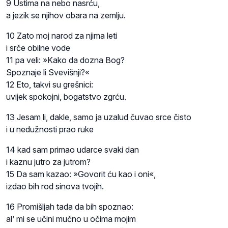
9 Ustima na nebo nasrću,
a jezik se njihov obara na zemlju.
10 Zato moj narod za njima leti
i srče obilne vode
11 pa veli: »Kako da dozna Bog?
Spoznaje li Svevišnji?«
12 Eto, takvi su grešnici:
uvijek spokojni, bogatstvo zgrću.
13 Jesam li, dakle, samo ja uzalud čuvao srce čisto
i u nedužnosti prao ruke
14 kad sam primao udarce svaki dan
i kaznu jutro za jutrom?
15 Da sam kazao: »Govorit ću kao i oni«,
izdao bih rod sinova tvojih.
16 Promišljah tada da bih spoznao:
al’ mi se učini mučno u očima mojim