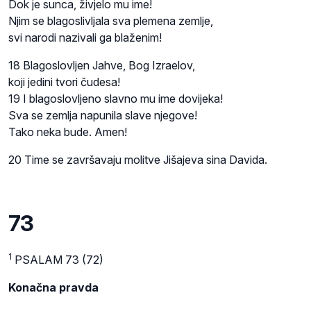
Dok je sunca, živjelo mu ime!
Njim se blagoslivljala sva plemena zemlje,
svi narodi nazivali ga blaženim!
18 Blagoslovljen Jahve, Bog Izraelov,
koji jedini tvori čudesa!
19 I blagoslovljeno slavno mu ime dovijeka!
Sva se zemlja napunila slave njegove!
Tako neka bude. Amen!
20 Time se završavaju molitve Jišajeva sina Davida.
73
1
PSALAM 73 (72)
Konačna pravda