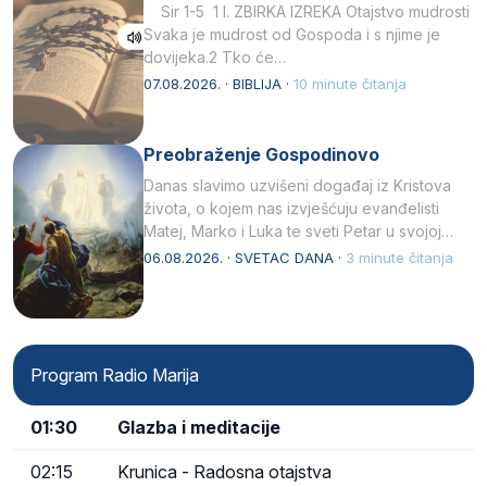
Sir 1-5 1 I. ZBIRKA IZREKA Otajstvo mudrosti
Svaka je mudrost od Gospoda i s njime je
dovijeka.2 Tko će…
07.08.2026. · BIBLIJA ·
10 minute čitanja
Preobraženje Gospodinovo
Danas slavimo uzvišeni događaj iz Kristova
života, o kojem nas izvješćuju evanđelisti
Matej, Marko i Luka te sveti Petar u svojoj
drugoj…
06.08.2026. · SVETAC DANA ·
3 minute čitanja
Program Radio Marija
01:30
Glazba i meditacije
02:15
Krunica - Radosna otajstva