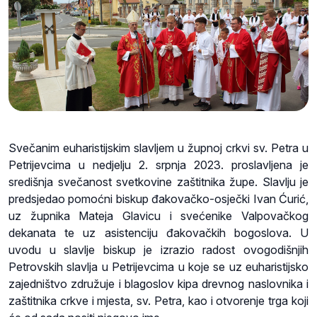
Svečanim euharistijskim slavljem u župnoj crkvi sv. Petra u
Petrijevcima u nedjelju 2. srpnja 2023. proslavljena je
središnja svečanost svetkovine zaštitnika župe. Slavlju je
predsjedao pomoćni biskup đakovačko-osječki Ivan Ćurić,
uz župnika Mateja Glavicu i svećenike Valpovačkog
dekanata te uz asistenciju đakovačkih bogoslova. U
uvodu u slavlje biskup je izrazio radost ovogodišnjih
Petrovskih slavlja u Petrijevcima u koje se uz euharistijsko
zajedništvo združuje i blagoslov kipa drevnog naslovnika i
zaštitnika crkve i mjesta, sv. Petra, kao i otvorenje trga koji