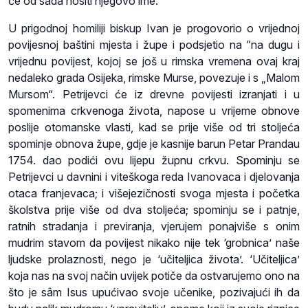
će od sada nositi njegovo ime.
U prigodnoj homiliji biskup Ivan je progovorio o vrijednoj
povijesnoj baštini mjesta i župe i podsjetio na ”na dugu i
vrijednu povijest, kojoj se još u rimska vremena ovaj kraj
nedaleko grada Osijeka, rimske Murse, povezuje i s „Malom
Mursom“. Petrijevci će iz drevne povijesti izranjati i u
spomenima crkvenoga života, napose u vrijeme obnove
poslije otomanske vlasti, kad se prije više od tri stoljeća
spominje obnova župe, gdje je kasnije barun Petar Prandau
1754. dao podići ovu lijepu župnu crkvu. Spominju se
Petrijevci u davnini i viteškoga reda Ivanovaca i djelovanja
otaca franjevaca; i višejezičnosti svoga mjesta i početka
školstva prije više od dva stoljeća; spominju se i patnje,
ratnih stradanja i previranja, vjerujem ponajviše s onim
mudrim stavom da povijest nikako nije tek ‘grobnica’ naše
ljudske prolaznosti, nego je ‘učiteljica života’. ‘Učiteljica’
koja nas na svoj način uvijek potiče da ostvarujemo ono na
što je sâm Isus upućivao svoje učenike, pozivajući ih da