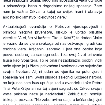
neka religiozna teorija, nego nas apostolska vjera utvrđuje
u prihvaćanju istina o događajima našeg spasenja. Zato
nam je važna Crkva, u kojoj se uvijek hrani i obnavlja
apostolsko jamstvo i cjelovitost vjere.”
Aktualizirajući evanđelje o Petrovoj vjeroispovijesti i
primitku njegova prvenstva, biskup je upitao prisutne
vjernike: ”A vi, što vi kažete: Tko je Krist?”, te dodao ”Jako
je važno da se vjera svakoga od nas ostvaruje i gradi kao
osobna vjera. Kršćanin, zapravo, i jest ona osoba koja
posve osobno, za samoga sebe i za svoj život prihvaća
Isusa kao Spasitelja. To je onaj nezaobilazni, osobni vidik
naše vjere: ja ju živim, prihvaćam i svakodnevno svjedočim
svojim životom. Ali, ni jedan od vjernika na putu vjere i
spasenja nije sam. Svaki pripada zajednici Božjega naroda,
na koju nas sam Isus upućuje kad u evanđelju kaže Petru:
Ti si Petar-Stijena i na toj stijeni sagradit ću Crkvu svoju i
vrata paklena neće je nadvladati.” Zaključujući homiliju
biskup je pozvao: ”Ne zaboravimo da je u kršćanskoj vjeri