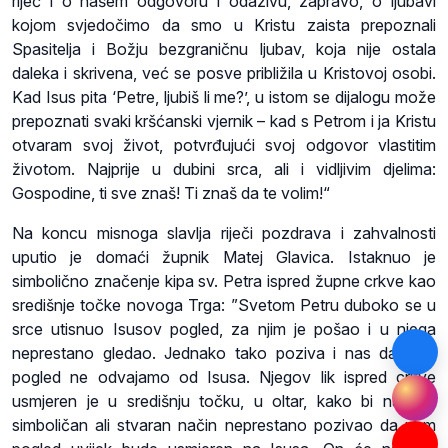
riječ i o našem odgovoru i odazivu, zapravo, o ljubavi
kojom svjedočimo da smo u Kristu zaista prepoznali
Spasitelja i Božju bezgraničnu ljubav, koja nije ostala
daleka i skrivena, već se posve približila u Kristovoj osobi.
Kad Isus pita ‘Petre, ljubiš li me?’, u istom se dijalogu može
prepoznati svaki kršćanski vjernik – kad s Petrom i ja Kristu
otvaram svoj život, potvrđujući svoj odgovor vlastitim
životom. Najprije u dubini srca, ali i vidljivim djelima:
Gospodine, ti sve znaš! Ti znaš da te volim!“
Na koncu misnoga slavlja riječi pozdrava i zahvalnosti
uputio je domaći župnik Matej Glavica. Istaknuo je
simbolično značenje kipa sv. Petra ispred župne crkve kao
središnje točke novoga Trga: ”Svetom Petru duboko se u
srce utisnuo Isusov pogled, za njim je pošao i u njega
neprestano gledao. Jednako tako poziva i nas da svoj
pogled ne odvajamo od Isusa. Njegov lik ispred crkve
usmjeren je u središnju točku, u oltar, kako bi nas na
simboličan ali stvaran način neprestano pozivao da nam