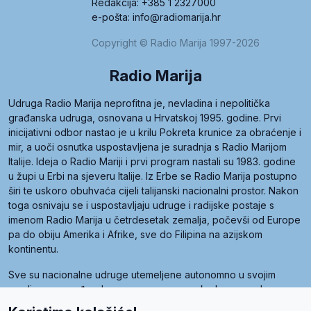
Redakcija: +385 1 2327000
e-pošta: info@radiomarija.hr
Copyright © Radio Marija 1997-2026
Radio Marija
Udruga Radio Marija neprofitna je, nevladina i nepolitička
građanska udruga, osnovana u Hrvatskoj 1995. godine. Prvi
inicijativni odbor nastao je u krilu Pokreta krunice za obraćenje i
mir, a uoči osnutka uspostavljena je suradnja s Radio Marijom
Italije. Ideja o Radio Mariji i prvi program nastali su 1983. godine
u župi u Erbi na sjeveru Italije. Iz Erbe se Radio Marija postupno
širi te uskoro obuhvaća cijeli talijanski nacionalni prostor. Nakon
toga osnivaju se i uspostavljaju udruge i radijske postaje s
imenom Radio Marija u četrdesetak zemalja, počevši od Europe
pa do obiju Amerika i Afrike, sve do Filipina na azijskom
kontinentu.
Sve su nacionalne udruge utemeljene autonomno u svojim
zemljama, a međusobna su povezane preko krovne udruge
pod nazivom Svjetska obitelj Radio Marije (World Family of