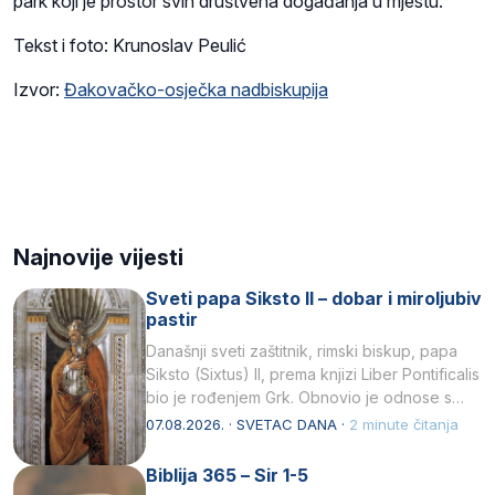
park koji je prostor svih društvena događanja u mjestu.
Tekst i foto: Krunoslav Peulić
Izvor:
Đakovačko-osječka nadbiskupija
Najnovije vijesti
Sveti papa Siksto II – dobar i miroljubiv
pastir
Današnji sveti zaštitnik, rimski biskup, papa
Siksto (Sixtus) II, prema knjizi Liber Pontificalis
bio je rođenjem Grk. Obnovio je odnose s
afričkim…
07.08.2026. · SVETAC DANA ·
2 minute čitanja
Biblija 365 – Sir 1-5