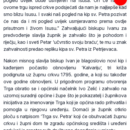
pogled uvijek bude usmjeren na Isusa. On će nas na
ovome trgu ispred crkve podsjećati da nam je najljepše kad
smo blizu Isusu. I svaki naš pogled na kip sv. Petra pozivat
će nas da i mi pogled uvijek usmjeravamo prema ovdje
prisutnom i živom Isusu.” Zahvaljujući biskupu Ivanu za
predvođenje slavlja župnik je zahvalio što je pohodom i
riječju, kao i sveti Petar ‘učvrstio svoju braću’, te mu u znak
zahvalnosti predao repliku kipa sv. Petra iz Petrijevaca.
Nakon misnog slavlja biskup Ivan je blagoslovio novi kip i
kađenjem počastio obnovljenu ‘Kalvariju’, tri križa
podignuta uz župnu crkvu 1795. godine, a koji su također
ove godine obnovljeni. U prigodnom programu otvorenja
Trga obratio se i općinski načelnik Ivo Zelić i zahvalio na
uzornoj suradnji općine i župe što je pokazatelj i župnikova
inicijativa za imenovanje Trga koji je općina rado prihvatila i
pomogla u njegovu uređenju. Domaći je župnik otkrio
ploču s natpisom ‘Trga sv. Petra’ koji će obuhvaćati župnu
crkvu i župni dom te zgradu općinskog središta i uređeni