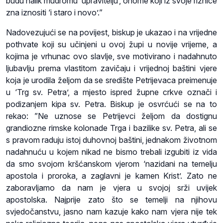
budu nalik mudromu ‘upravitelju’, onome koji iz svoje riznice
zna iznositi ‘i staro i novo’.”
Nadovezujući se na povijest, biskup je ukazao i na vrijedne
pothvate koji su učinjeni u ovoj župi u novije vrijeme, a
kojima je vrhunac ovo slavlje, sve motivirano i nadahnuto
ljubavlju prema vlastitom zavičaju i vrijednoj baštini vjere
koja je urodila željom da se središte Petrijevaca preimenuje
u ‘Trg sv. Petra’, a mjesto ispred župne crkve označi i
podizanjem kipa sv. Petra. Biskup je osvrćući se na to
rekao: ”Ne uznose se Petrijevci željom da dostignu
grandiozne rimske kolonade Trga i bazilike sv. Petra, ali se
s pravom raduju istoj duhovnoj baštini, jednakom životnom
nadahnuću u kojem nikad ne bismo trebali izgubiti iz vida
da smo svojom kršćanskom vjerom ‘nazidani na temelju
apostola i proroka, a zaglavni je kamen Krist’. Zato ne
zaboravljamo da nam je vjera u svojoj srži uvijek
apostolska. Najprije zato što se temelji na njihovu
svjedočanstvu, jasno nam kazuje kako nam vjera nije tek