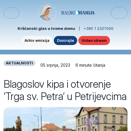
Skip to content
Skip to footer
Menu
Kršćanski glas u tvome domu
|
+385 1 2327000
Arhiv emisija
Donirajte
Video stream
AKTUALNOSTI
05 srpnja, 2023
6 minute čitanja
Blagoslov kipa i otvorenje
‘Trga sv. Petra’ u Petrijevcima