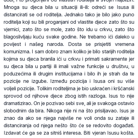
Mnoga su djeca bila u situaciji ili-ili: odreći se Isusa ili
distancirati se od roditelja. Jednako tako je bilo jako puno
roditelja koji su bili proganjani od vlastite djece zato što su
vjernici, zato što se mole, zato što idu u crkvu, zato što
blagoslivljaju kuću svake godine. Ne trebamo ići daleko u
povijest i našeg naroda. Dosta se prisjetiti vremena
komunizma. I sam dobro znam koliko je bilo starijih roditelja
kojima su djeca branila ići u crkvu i primati sakramente jer
su djeca bila u partiji ili imali važne funkcije u društvu, u
poduzećima ili drugim institucijama i bilo ih je strah da te
pozicije ne izgube. Između pozicija i Isusa oni su više
voljeli pozicije. Tolikim roditeljima je bio uskraćen i kršćanski
sprovod od njihove djece zbog istih razloga. Isus to nije
dramatizirao. On je pozivao sebi sve, ali je svakoga ostavio
slobodnim da bira. Nikoga nije ni na što prisiljavao. Isus je
znao da ako se njega najviše ne voli onda su zataje ili
distanciranja od njega nešto što će se redovito događati.
Izdavat će ga se za sitniš interesa. Biti vjeran Isusu košta.