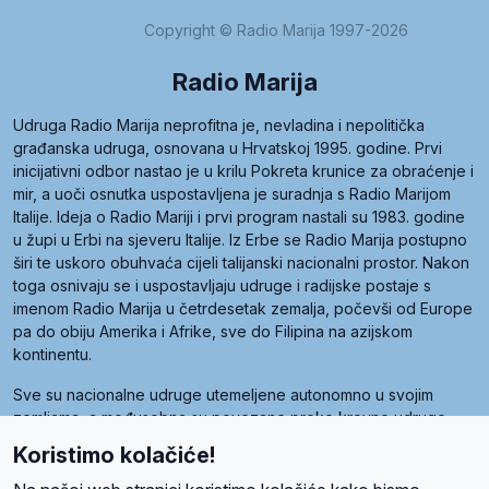
Copyright © Radio Marija 1997-2026
Radio Marija
Udruga Radio Marija neprofitna je, nevladina i nepolitička
građanska udruga, osnovana u Hrvatskoj 1995. godine. Prvi
inicijativni odbor nastao je u krilu Pokreta krunice za obraćenje i
mir, a uoči osnutka uspostavljena je suradnja s Radio Marijom
Italije. Ideja o Radio Mariji i prvi program nastali su 1983. godine
u župi u Erbi na sjeveru Italije. Iz Erbe se Radio Marija postupno
širi te uskoro obuhvaća cijeli talijanski nacionalni prostor. Nakon
toga osnivaju se i uspostavljaju udruge i radijske postaje s
imenom Radio Marija u četrdesetak zemalja, počevši od Europe
pa do obiju Amerika i Afrike, sve do Filipina na azijskom
kontinentu.
Sve su nacionalne udruge utemeljene autonomno u svojim
zemljama, a međusobna su povezane preko krovne udruge
pod nazivom Svjetska obitelj Radio Marije (World Family of
Koristimo kolačiće!
Radio Maria). Svjetsku obitelj utemeljilo je sedam članica, među
kojima je i hrvatska Udruga Radio Marija.