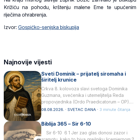
Križiću na pohodu, krštenju malene Eme te upućenim
riječima ohrabrenja.
Izvor:
Gospićko-senjska biskupija
Najnovije vijesti
Sveti Dominik – prijatelj siromaha i
širitelj krunice
Crkva 8. kolovoza slavi svetoga Dominika
Guzmana, svećenika i utemeljitelja Reda
propovjednika (Ordo Praedicatorum – OP).
Svojim životom, dubokom ljubavlju prema
08.08.2026. · SVETAC DANA ·
3 minute čitanja
Kristu…
Biblija 365 – Sir 6-10
Sir 6-10 6 1 Jer zao glas donosi zazor i
sramotu, kako to biva grešniku licemjernom.2