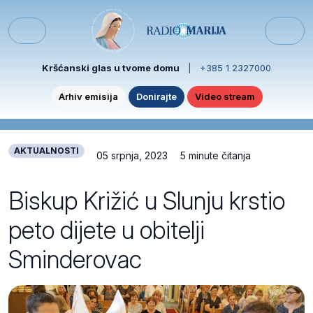
Skip to content
Skip to footer
Menu
Kršćanski glas u tvome domu
|
+385 1 2327000
Arhiv emisija
Donirajte
Video stream
AKTUALNOSTI
05 srpnja, 2023
5 minute čitanja
Biskup Križić u Slunju krstio
peto dijete u obitelji
Sminderovac