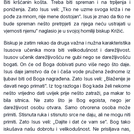
Biti kršćanin košta. Treba biti spreman i na trpljenja i
poniženja. Zato Isus veli: „Tko ne uzme svoga križa i ne
pođe za mnom, nije mene dostojan“. Isus je znao da tko ne
bude spreman nešto pretrpjeti za njega neću ustrajati u
vjernosti njemu“ naglasio je u svojoj homiliji biskup Križić.
Biskup je zatim rekao da druga važna i nužna karakteristika
Isusova učenika mora biti velikodušnost i darežljivost.
Isusov učenik darežljivošću ne gubi nego se darežljivošću
bogati. On će od Boga dobivati puno više nego što daje.
Isus daje jamstvo da će i čaša vode pružena žednome iz
ljubavi biti od Boga nagrađena. Zato Isus veli: „Blaženije je
davati nego primati“. Iz tog razloga i Bog kada želi nekome
nešto vrijedno dati uvijek prije nešto zatraži, pa makar to
bila sitnica. Ne zato što je Bog egoista, nego jer
darežljivost osobu otvara. Samo otvorena osoba može
primiti. Stisnuta ruka i stisnuto srce ne daju, ali ne mogu niti
primiti. Zato Isus veli: „Dajite i dat će vam se“. Bog tako
iskušava našu dobrotu i velikodušnost. Ne prisiljava nas,