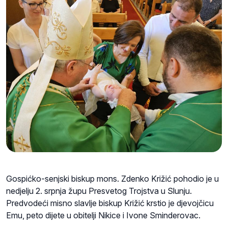
Gospićko-senjski biskup mons. Zdenko Križić pohodio je u
nedjelju 2. srpnja župu Presvetog Trojstva u Slunju.
Predvodeći misno slavlje biskup Križić krstio je djevojčicu
Emu, peto dijete u obitelji Nikice i Ivone Sminderovac.