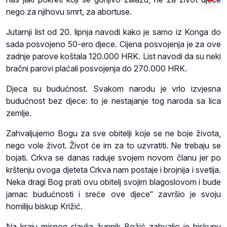
nego za njihovu smrt, za abortuse.
Jutarnji list od 20. lipnja navodi kako je samo iz Konga do
sada posvojeno 50-ero djece. Cijena posvojenja je za ove
zadnje parove koštala 120.000 HRK. List navodi da su neki
bračni parovi plaćali posvojenja do 270.000 HRK.
Djeca su budućnost. Svakom narodu je vrlo izvjesna
budućnost bez djece: to je nestajanje tog naroda sa lica
zemlje.
Zahvaljujemo Bogu za sve obitelji koje se ne boje života,
nego vole život. Život će im za to uzvratiti. Ne trebaju se
bojati. Crkva se danas raduje svojem novom članu jer po
krštenju ovoga djeteta Crkva nam postaje i brojnija i svetija.
Neka dragi Bog prati ovu obitelj svojim blagoslovom i bude
jamac budućnosti i sreće ove djece“ završio je svoju
homiliju biskup Križić.
Na kraju misnog slavlja župnik Božić zahvalio je biskupu