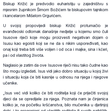
Biskup Križić je predvodio euharistiju u zajedništvu s
mjesnim župnikom Šimom Božićem te biskupovim tajnikom
i kancelarom Mišelom Grgurićem.
U svojoj propovijedi biskup Križić protumačio je
evanđeoski odlomak današnje nedjelje u kojemu smo čuli
Isusove riječi koje mogu proizvesti negativan dojam o
Isusu kao egoisti koji se ne da s nikim uspoređivati, kao
onaj koji treba biti više voljen i od oca i majke, sina i kćeri,
pa i od vlastitog života.
Naglasio je zatim da ove Isusove riječi nisu tako čudne kao
što mogu izgledati. Isus vidi jako dobro situaciju u kojoj živi
i situaciju koja će biti kasnije u odnosu na njega i njegove
učenike.
„Isus već vidi koliko će biti roditelja koji će priječiti svojoj
djeci da se opredijele za njega. Poznata nam je činjenica
koliko je, na početku kršćanstva, bilo mučenika u djetinjoj
dobi, i to progonjeni od vlastitih roditelja ili svojih najbližih.