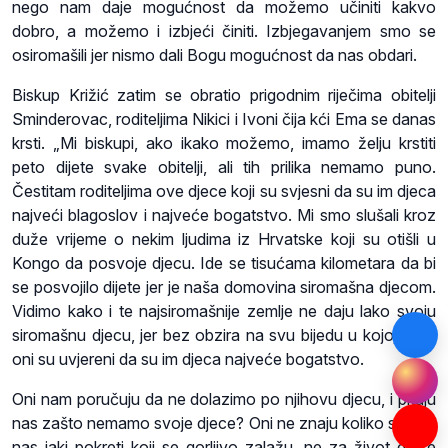
nego nam daje mogućnost da možemo učiniti kakvo
dobro, a možemo i izbjeći činiti. Izbjegavanjem smo se
osiromašili jer nismo dali Bogu mogućnost da nas obdari.
Biskup Križić zatim se obratio prigodnim riječima obitelji
Sminderovac, roditeljima Nikici i Ivoni čija kći Ema se danas
krsti. „Mi biskupi, ako ikako možemo, imamo želju krstiti
peto dijete svake obitelji, ali tih prilika nemamo puno.
Čestitam roditeljima ove djece koji su svjesni da su im djeca
najveći blagoslov i najveće bogatstvo. Mi smo slušali kroz
duže vrijeme o nekim ljudima iz Hrvatske koji su otišli u
Kongo da posvoje djecu. Ide se tisućama kilometara da bi
se posvojilo dijete jer je naša domovina siromašna djecom.
Vidimo kako i te najsiromašnije zemlje ne daju lako svoju
siromašnu djecu, jer bez obzira na svu bijedu u kojoj žive,
oni su uvjereni da su im djeca najveće bogatstvo.
Oni nam poručuju da ne dolazimo po njihovu djecu, i pitaju
nas zašto nemamo svoje djece? Oni ne znaju koliko su kod
nas jaki pokreti koji se gorljivo zalažu, ne za život djece