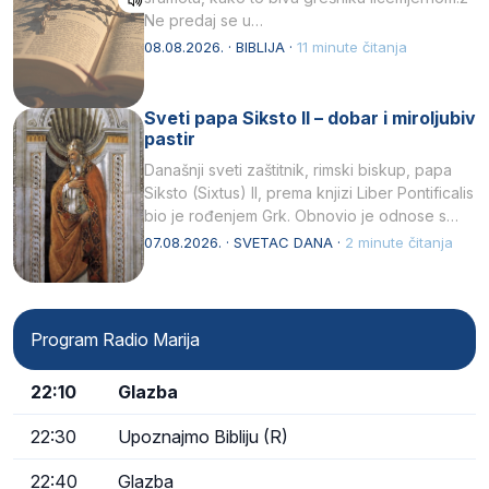
Ne predaj se u…
08.08.2026. · BIBLIJA ·
11 minute čitanja
Sveti papa Siksto II – dobar i miroljubiv
pastir
Današnji sveti zaštitnik, rimski biskup, papa
Siksto (Sixtus) II, prema knjizi Liber Pontificalis
bio je rođenjem Grk. Obnovio je odnose s
afričkim…
07.08.2026. · SVETAC DANA ·
2 minute čitanja
Program Radio Marija
22:10
Glazba
22:30
Upoznajmo Bibliju (R)
22:40
Glazba