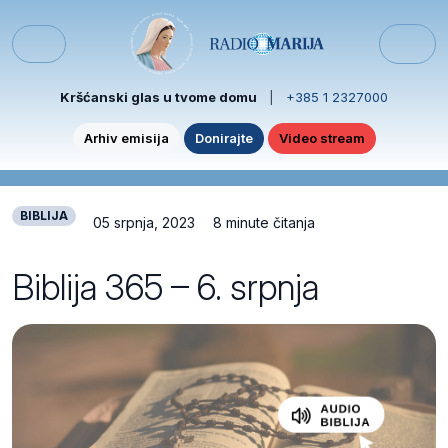
Skip to content
Skip to footer
Menu
Kršćanski glas u tvome domu
|
+385 1 2327000
Arhiv emisija
Donirajte
Video stream
BIBLIJA
05 srpnja, 2023
8 minute čitanja
Biblija 365 – 6. srpnja