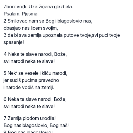
Zborovođi. Uza žičana glazbala.
Psalam. Pjesma.
2 Smilovao nam se Bog i blagoslovio nas,
obasjao nas licem svojim,
3 da bi sva zemlja upoznala putove tvoje,svi puci tvoje
spasenje!
4 Neka te slave narodi, Bože,
svi narodi neka te slave!
5 Nek’ se vesele i kliču narodi,
jer sudiš pucima pravedno
i narode vodiš na zemlji.
6 Neka te slave narodi, Bože,
svi narodi neka te slave!
7 Zemlja plodom urodila!
Bog nas blagoslovio, Bog naš!
8 Bog nas blagoslovio!