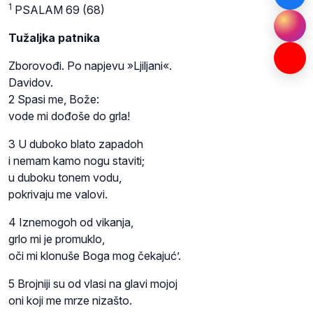
1
PSALAM 69 (68)
Tužaljka patnika
Zborovođi. Po napjevu »Ljiljani«.
Davidov.
2 Spasi me, Bože:
vode mi dođoše do grla!
3 U duboko blato zapadoh
i nemam kamo nogu staviti;
u duboku tonem vodu,
pokrivaju me valovi.
4 Iznemogoh od vikanja,
grlo mi je promuklo,
oči mi klonuše Boga mog čekajuć’.
5 Brojniji su od vlasi na glavi mojoj
oni koji me mrze nizašto.