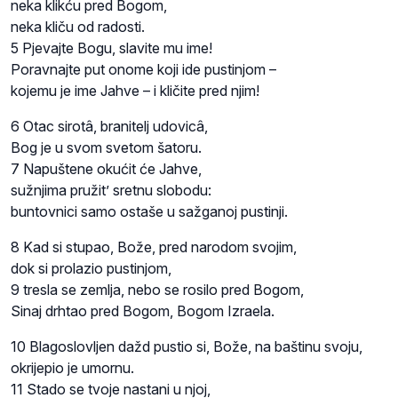
neka klikću pred Bogom,
neka kliču od radosti.
5 Pjevajte Bogu, slavite mu ime!
Poravnajte put onome koji ide pustinjom –
kojemu je ime Jahve – i kličite pred njim!
6 Otac sirotâ, branitelj udovicâ,
Bog je u svom svetom šatoru.
7 Napuštene okućit će Jahve,
sužnjima pružit’ sretnu slobodu:
buntovnici samo ostaše u sažganoj pustinji.
8 Kad si stupao, Bože, pred narodom svojim,
dok si prolazio pustinjom,
9 tresla se zemlja, nebo se rosilo pred Bogom,
Sinaj drhtao pred Bogom, Bogom Izraela.
10 Blagoslovljen dažd pustio si, Bože, na baštinu svoju,
okrijepio je umornu.
11 Stado se tvoje nastani u njoj,