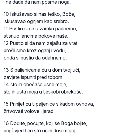
i ne dade da nam posrne noga.
10 Iskušavao si nas teško, Bože,
iskušavao ognjem kao srebro.
11 Pustio si da u zamku padnemo,
stisnuo lancima bokove naše.
12 Pustio si da nam zajašu za vrat:
prošli smo kroz oganj i vodu,
onda si pustio da odahnemo.
13 S paljenicama ću u dom tvoj ući,
zavjete ispuniti pred tobom
14 što ih obećaše usne moje,
što ih usta moja u tjeskobi obrekoše.
15 Prinijet ću ti paljenice s kadom ovnova,
žrtvovati volove i jarad.
16 Dođite, počujte, koji se Boga bojite,
pripòvjedit ću što učini duši mojoj!