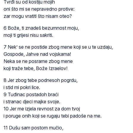
Tvrđi su od kostiju mojih
oni što mi se nepravedno protive:
zar mogu vratiti što nisam oteo?
6 Bože, ti znadeš bezumnost moju,
moji ti grijesi nisu sakriti.
7 Nek’ se ne postide zbog mene koji se u te uzdaju,
Gospode, Jahve nad vojskama!
Neka se ne posrame zbog mene
koji traže tebe, Bože Izraelov!
8 Jer zbog tebe podnesoh pogrdu,
i stid mi pokri lice.
9 Tuđinac postadoh braći
i stranac djeci majke svoje.
10 Jer me izjela revnost za dom tvoj
i poruge onih koji se rugaju tebi padoše na me.
11 Dušu sam postom mučio,