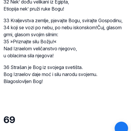
32 Nek’ dođu velikani iz Egipta,
Etiopija nek’ pruži ruke Bogu!
33 Kraljevstva zemlje, pjevajte Bogu, svirajte Gospodinu,
34 koji se vozi po nebu, po nebu iskonskom!Čuj, glasom
grmi, glasom svojim silnim:
35 »Priznajte silu Božju!«
Nad Izraelom veličanstvo njegovo,
u oblacima sila njegova!
36 Strašan je Bog iz svojega svetišta.
Bog Izraelov daje moć i silu narodu svojemu.
Blagoslovljen Bog!
69