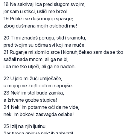
18 Ne sakrivaj lica pred slugom svojim;
jer sam u stisci, usliši me brzo!
19 Približi se duši mojoj i spasi je;
zbog dušmana mojih oslobodi me!
20 Ti mi znadeš porugu, stid i sramotu,
pred tvojim su očima svi koji me muče.
21 Ruganje mi slomilo srce i klonuh;čekao sam da se tko
sažali nada mnom, ali ga ne bi;
i da me tko utješi, ali ga ne nađoh.
22 U jelo mi žuči umiješaše,
u mojoj me žeđi octom napojiše.
23 Nek’ im stol bude zamka,
a žrtvene gozbe stupica!
24 Nek’ im potamne oči da ne vide,
nek’ im bokovi zasvagda oslabe!
25 Izlij na njih ljutinu,
žar tvoga gnjeva nek’ ih zahvati!