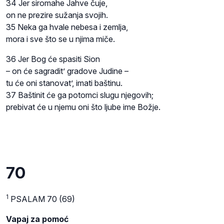
34 Jer siromahe Jahve čuje,
on ne prezire sužanja svojih.
35 Neka ga hvale nebesa i zemlja,
mora i sve što se u njima miče.
36 Jer Bog će spasiti Sion
– on će sagradit’ gradove Judine –
tu će oni stanovat’, imati baštinu.
37 Baštinit će ga potomci slugu njegovih;
prebivat će u njemu oni što ljube ime Božje.
70
1
PSALAM 70 (69)
Vapaj za pomoć