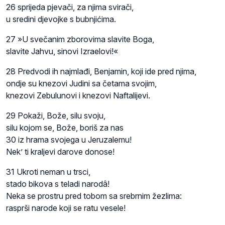
26 sprijeda pjevači, za njima svirači,
u sredini djevojke s bubnjićima.
27 »U svečanim zborovima slavite Boga,
slavite Jahvu, sinovi Izraelovi!«
28 Predvodi ih najmlađi, Benjamin, koji ide pred njima,
ondje su knezovi Judini sa četama svojim,
knezovi Zebulunovi i knezovi Naftalijevi.
29 Pokaži, Bože, silu svoju,
silu kojom se, Bože, boriš za nas
30 iz hrama svojega u Jeruzalemu!
Nek’ ti kraljevi darove donose!
31 Ukroti neman u trsci,
stado bikova s teladi narodâ!
Neka se prostru pred tobom sa srebrnim žezlima:
rasprši narode koji se ratu vesele!