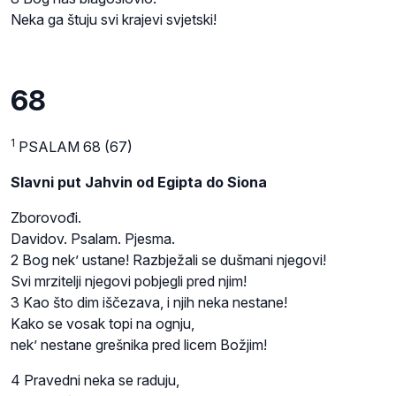
Neka ga štuju svi krajevi svjetski!
68
1
PSALAM 68 (67)
Slavni put Jahvin od Egipta do Siona
Zborovođi.
Davidov. Psalam. Pjesma.
2 Bog nek’ ustane! Razbježali se dušmani njegovi!
Svi mrzitelji njegovi pobjegli pred njim!
3 Kao što dim iščezava, i njih neka nestane!
Kako se vosak topi na ognju,
nek’ nestane grešnika pred licem Božjim!
4 Pravedni neka se raduju,