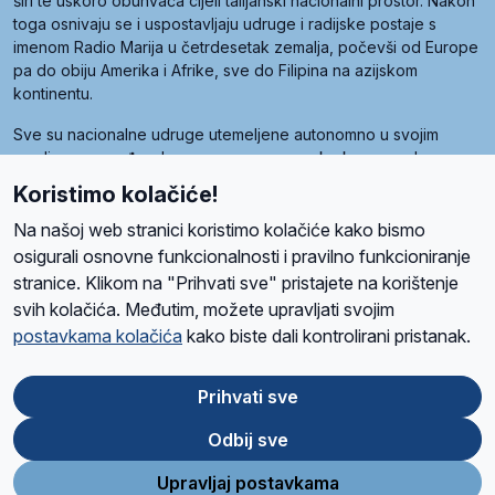
širi te uskoro obuhvaća cijeli talijanski nacionalni prostor. Nakon
toga osnivaju se i uspostavljaju udruge i radijske postaje s
imenom Radio Marija u četrdesetak zemalja, počevši od Europe
pa do obiju Amerika i Afrike, sve do Filipina na azijskom
kontinentu.
Sve su nacionalne udruge utemeljene autonomno u svojim
zemljama, a međusobna su povezane preko krovne udruge
pod nazivom Svjetska obitelj Radio Marije (World Family of
Koristimo kolačiće!
Radio Maria). Svjetsku obitelj utemeljilo je sedam članica, među
kojima je i hrvatska Udruga Radio Marija.
Na našoj web stranici koristimo kolačiće kako bismo
osigurali osnovne funkcionalnosti i pravilno funkcioniranje
stranice. Klikom na "Prihvati sve" pristajete na korištenje
svih kolačića. Međutim, možete upravljati svojim
O nama
Radio
Program
Volonteri
Prijatelji
Kontakt
Pravila privatnosti
postavkama kolačića
kako biste dali kontrolirani pristanak.
Kolačići
Uvjeti korištenja
Ova stranica je zaštićena Google reCAPTCHA sustavom
Prihvati sve
Odbij sve
App
Google
Store
Play
Upravljaj postavkama