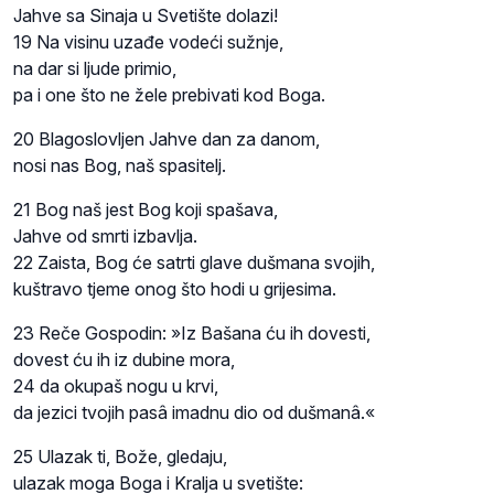
Jahve sa Sinaja u Svetište dolazi!
19 Na visinu uzađe vodeći sužnje,
na dar si ljude primio,
pa i one što ne žele prebivati kod Boga.
20 Blagoslovljen Jahve dan za danom,
nosi nas Bog, naš spasitelj.
21 Bog naš jest Bog koji spašava,
Jahve od smrti izbavlja.
22 Zaista, Bog će satrti glave dušmana svojih,
kuštravo tjeme onog što hodi u grijesima.
23 Reče Gospodin: »Iz Bašana ću ih dovesti,
dovest ću ih iz dubine mora,
24 da okupaš nogu u krvi,
da jezici tvojih pasâ imadnu dio od dušmanâ.«
25 Ulazak ti, Bože, gledaju,
ulazak moga Boga i Kralja u svetište: