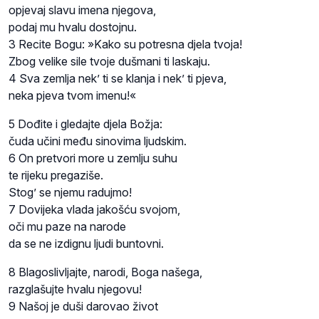
opjevaj slavu imena njegova,
podaj mu hvalu dostojnu.
3 Recite Bogu: »Kako su potresna djela tvoja!
Zbog velike sile tvoje dušmani ti laskaju.
4 Sva zemlja nek’ ti se klanja i nek’ ti pjeva,
neka pjeva tvom imenu!«
5 Dođite i gledajte djela Božja:
čuda učini među sinovima ljudskim.
6 On pretvori more u zemlju suhu
te rijeku pregaziše.
Stog’ se njemu radujmo!
7 Dovijeka vlada jakošću svojom,
oči mu paze na narode
da se ne izdignu ljudi buntovni.
8 Blagoslivljajte, narodi, Boga našega,
razglašujte hvalu njegovu!
9 Našoj je duši darovao život