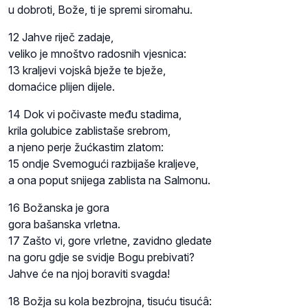
u dobroti, Bože, ti je spremi siromahu.
12 Jahve riječ zadaje,
veliko je mnoštvo radosnih vjesnica:
13 kraljevi vojskâ bježe te bježe,
domaćice plijen dijele.
14 Dok vi počivaste među stadima,
krila golubice zablistaše srebrom,
a njeno perje žućkastim zlatom:
15 ondje Svemogući razbijaše kraljeve,
a ona poput snijega zablista na Salmonu.
16 Božanska je gora
gora bašanska vrletna.
17 Zašto vi, gore vrletne, zavidno gledate
na goru gdje se svidje Bogu prebivati?
Jahve će na njoj boraviti svagda!
18 Božja su kola bezbrojna, tisuću tisućâ: