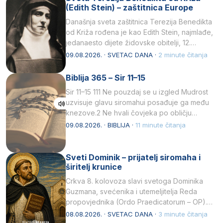
(Edith Stein) – zaštitnica Europe
Današnja sveta zaštitnica Terezija Benedikta
od Križa rođena je kao Edith Stein, najmlađe,
jedanaesto dijete židovske obitelji, 12.
listopada 1891, u Wrocławu…
09.08.2026. · SVETAC DANA ·
2 minute čitanja
Biblija 365 – Sir 11–15
Sir 11–15 111 Ne pouzdaj se u izgled Mudrost
uzvisuje glavu siromahui posađuje ga među
knezove.2 Ne hvali čovjeka po obličju
njegovui…
09.08.2026. · BIBLIJA ·
11 minute čitanja
Sveti Dominik – prijatelj siromaha i
širitelj krunice
Crkva 8. kolovoza slavi svetoga Dominika
Guzmana, svećenika i utemeljitelja Reda
propovjednika (Ordo Praedicatorum – OP).
Svojim životom, dubokom ljubavlju prema
08.08.2026. · SVETAC DANA ·
3 minute čitanja
Kristu…