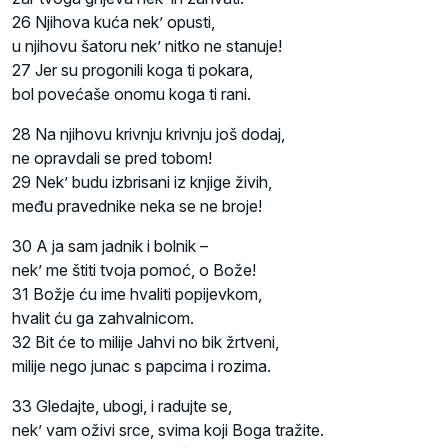
26 Njihova kuća nek’ opusti,
u njihovu šatoru nek’ nitko ne stanuje!
27 Jer su progonili koga ti pokara,
bol povećaše onomu koga ti rani.
28 Na njihovu krivnju krivnju još dodaj,
ne opravdali se pred tobom!
29 Nek’ budu izbrisani iz knjige živih,
među pravednike neka se ne broje!
30 A ja sam jadnik i bolnik –
nek’ me štiti tvoja pomoć, o Bože!
31 Božje ću ime hvaliti popijevkom,
hvalit ću ga zahvalnicom.
32 Bit će to milije Jahvi no bik žrtveni,
milije nego junac s papcima i rozima.
33 Gledajte, ubogi, i radujte se,
nek’ vam oživi srce, svima koji Boga tražite.