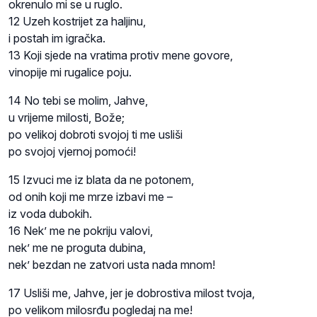
okrenulo mi se u ruglo.
12 Uzeh kostrijet za haljinu,
i postah im igračka.
13 Koji sjede na vratima protiv mene govore,
vinopije mi rugalice poju.
14 No tebi se molim, Jahve,
u vrijeme milosti, Bože;
po velikoj dobroti svojoj ti me usliši
po svojoj vjernoj pomoći!
15 Izvuci me iz blata da ne potonem,
od onih koji me mrze izbavi me –
iz voda dubokih.
16 Nek’ me ne pokriju valovi,
nek’ me ne proguta dubina,
nek’ bezdan ne zatvori usta nada mnom!
17 Usliši me, Jahve, jer je dobrostiva milost tvoja,
po velikom milosrđu pogledaj na me!