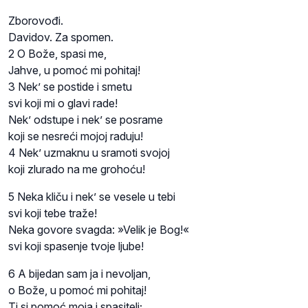
Zborovođi.
Davidov. Za spomen.
2 O Bože, spasi me,
Jahve, u pomoć mi pohitaj!
3 Nek’ se postide i smetu
svi koji mi o glavi rade!
Nek’ odstupe i nek’ se posrame
koji se nesreći mojoj raduju!
4 Nek’ uzmaknu u sramoti svojoj
koji zlurado na me grohoću!
5 Neka kliču i nek’ se vesele u tebi
svi koji tebe traže!
Neka govore svagda: »Velik je Bog!«
svi koji spasenje tvoje ljube!
6 A bijedan sam ja i nevoljan,
o Bože, u pomoć mi pohitaj!
Ti si pomoć moja i spasitelj;