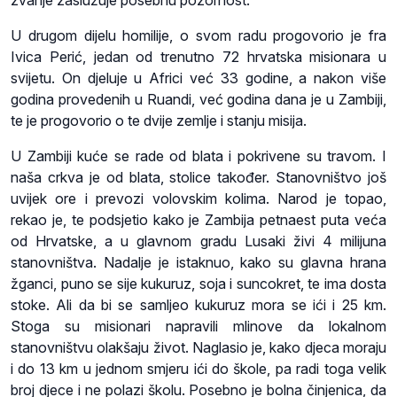
zvanje zaslužuje posebnu pozornost.
U drugom dijelu homilije, o svom radu progovorio je fra
Ivica Perić, jedan od trenutno 72 hrvatska misionara u
svijetu. On djeluje u Africi već 33 godine, a nakon više
godina provedenih u Ruandi, već godina dana je u Zambiji,
te je progovorio o te dvije zemlje i stanju misija.
U Zambiji kuće se rade od blata i pokrivene su travom. I
naša crkva je od blata, stolice također. Stanovništvo još
uvijek ore i prevozi volovskim kolima. Narod je topao,
rekao je, te podsjetio kako je Zambija petnaest puta veća
od Hrvatske, a u glavnom gradu Lusaki živi 4 milijuna
stanovništva. Nadalje je istaknuo, kako su glavna hrana
žganci, puno se sije kukuruz, soja i suncokret, te ima dosta
stoke. Ali da bi se samljeo kukuruz mora se ići i 25 km.
Stoga su misionari napravili mlinove da lokalnom
stanovništvu olakšaju život. Naglasio je, kako djeca moraju
i do 13 km u jednom smjeru ići do škole, pa radi toga velik
broj djece i ne polazi školu. Posebno je bolna činjenica, da