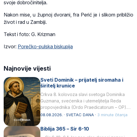
svoje dobročinitelja.
Nakon mise, u župnoj dvorani, fra Perić je i slikom približio
život i rad u Zambiji.
Tekst i foto: G. Krizman
Izvor:
Porečko-pulska biskupija
Najnovije vijesti
Sveti Dominik – prijatelj siromaha i
širitelj krunice
Crkva 8. kolovoza slavi svetoga Dominika
Guzmana, svećenika i utemeljitelja Reda
propovjednika (Ordo Praedicatorum – OP).
Svojim životom, dubokom ljubavlju prema
08.08.2026. · SVETAC DANA ·
3 minute čitanja
Kristu…
Biblija 365 – Sir 6-10