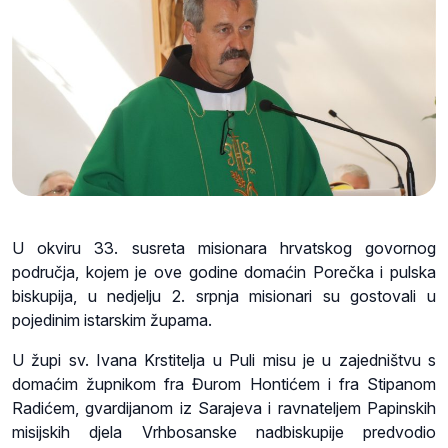
U okviru 33. susreta misionara hrvatskog govornog
područja, kojem je ove godine domaćin Porečka i pulska
biskupija, u nedjelju 2. srpnja misionari su gostovali u
pojedinim istarskim župama.
U župi sv. Ivana Krstitelja u Puli misu je u zajedništvu s
domaćim župnikom fra Đurom Hontićem i fra Stipanom
Radićem, gvardijanom iz Sarajeva i ravnateljem Papinskih
misijskih djela Vrhbosanske nadbiskupije predvodio