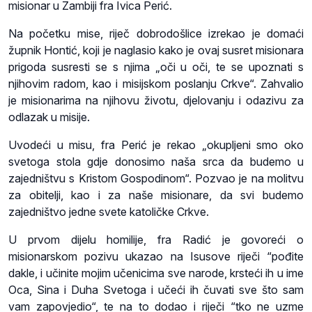
misionar u Zambiji fra Ivica Perić.
Na početku mise, riječ dobrodošlice izrekao je domaći
župnik Hontić, koji je naglasio kako je ovaj susret misionara
prigoda susresti se s njima „oči u oči, te se upoznati s
njihovim radom, kao i misijskom poslanju Crkve“. Zahvalio
je misionarima na njihovu životu, djelovanju i odazivu za
odlazak u misije.
Uvodeći u misu, fra Perić je rekao „okupljeni smo oko
svetoga stola gdje donosimo naša srca da budemo u
zajedništvu s Kristom Gospodinom“. Pozvao je na molitvu
za obitelji, kao i za naše misionare, da svi budemo
zajedništvo jedne svete katoličke Crkve.
U prvom dijelu homilije, fra Radić je govoreći o
misionarskom pozivu ukazao na Isusove riječi “pođite
dakle, i učinite mojim učenicima sve narode, krsteći ih u ime
Oca, Sina i Duha Svetoga i učeći ih čuvati sve što sam
vam zapovjedio“, te na to dodao i riječi “tko ne uzme