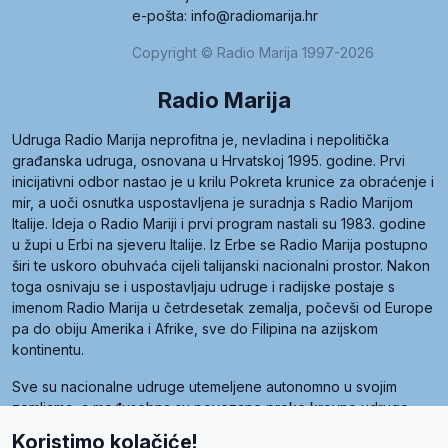
e-pošta: info@radiomarija.hr
Copyright © Radio Marija 1997-2026
Radio Marija
Udruga Radio Marija neprofitna je, nevladina i nepolitička
građanska udruga, osnovana u Hrvatskoj 1995. godine. Prvi
inicijativni odbor nastao je u krilu Pokreta krunice za obraćenje i
mir, a uoči osnutka uspostavljena je suradnja s Radio Marijom
Italije. Ideja o Radio Mariji i prvi program nastali su 1983. godine
u župi u Erbi na sjeveru Italije. Iz Erbe se Radio Marija postupno
širi te uskoro obuhvaća cijeli talijanski nacionalni prostor. Nakon
toga osnivaju se i uspostavljaju udruge i radijske postaje s
imenom Radio Marija u četrdesetak zemalja, počevši od Europe
pa do obiju Amerika i Afrike, sve do Filipina na azijskom
kontinentu.
Sve su nacionalne udruge utemeljene autonomno u svojim
zemljama, a međusobna su povezane preko krovne udruge
pod nazivom Svjetska obitelj Radio Marije (World Family of
Koristimo kolačiće!