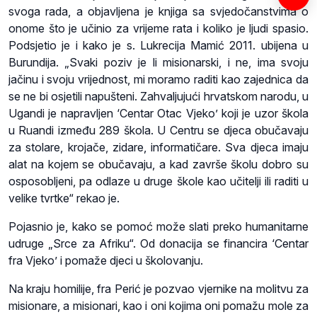
svoga rada, a objavljena je knjiga sa svjedočanstvima o
onome što je učinio za vrijeme rata i koliko je ljudi spasio.
Podsjetio je i kako je s. Lukrecija Mamić 2011. ubijena u
Burundija. „Svaki poziv je li misionarski, i ne, ima svoju
jačinu i svoju vrijednost, mi moramo raditi kao zajednica da
se ne bi osjetili napušteni. Zahvaljujući hrvatskom narodu, u
Ugandi je napravljen ‘Centar Otac Vjeko’ koji je uzor škola
u Ruandi između 289 škola. U Centru se djeca obučavaju
za stolare, krojače, zidare, informatičare. Sva djeca imaju
alat na kojem se obučavaju, a kad završe školu dobro su
osposobljeni, pa odlaze u druge škole kao učitelji ili raditi u
velike tvrtke“ rekao je.
Pojasnio je, kako se pomoć može slati preko humanitarne
udruge „Srce za Afriku“. Od donacija se financira ‘Centar
fra Vjeko’ i pomaže djeci u školovanju.
Na kraju homilije, fra Perić je pozvao vjernike na molitvu za
misionare, a misionari, kao i oni kojima oni pomažu mole za