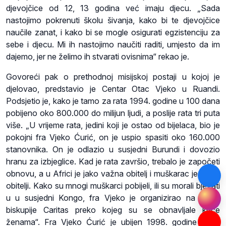
djevojčice od 12, 13 godina već imaju djecu. „Sada
nastojimo pokrenuti školu šivanja, kako bi te djevojčice
naučile zanat, i kako bi se mogle osigurati egzistenciju za
sebe i djecu. Mi ih nastojimo naučiti raditi, umjesto da im
dajemo, jer ne želimo ih stvarati ovisnima“ rekao je.
Govoreći pak o prethodnoj misijskoj postaji u kojoj je
djelovao, predstavio je Centar Otac Vjeko u Ruandi.
Podsjetio je, kako je tamo za rata 1994. godine u 100 dana
pobijeno oko 800.000 do milijun ljudi, a poslije rata tri puta
više. „U vrijeme rata, jedini koji je ostao od bijelaca, bio je
pokojni fra Vjeko Ćurić, on je uspio spasiti oko 160.000
stanovnika. On je odlazio u susjedni Burundi i dovozio
hranu za izbjeglice. Kad je rata završio, trebalo je započeti
obnovu, a u Africi je jako važna obitelj i muškarac je glava
obitelji. Kako su mnogi muškarci pobijeli, ili su morali bježati
u u susjedni Kongo, fra Vjeko je organizirao na nivou
biskupije Caritas preko kojeg su se obnavljale kuće
ženama“. Fra Vjeko Ćurić je ubijen 1998. godine zbog