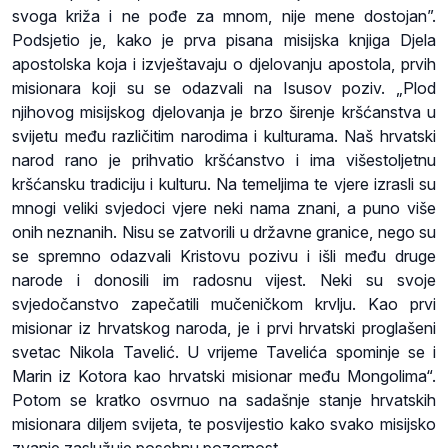
svoga križa i ne pođe za mnom, nije mene dostojan”.
Podsjetio je, kako je prva pisana misijska knjiga Djela
apostolska koja i izvještavaju o djelovanju apostola, prvih
misionara koji su se odazvali na Isusov poziv. „Plod
njihovog misijskog djelovanja je brzo širenje kršćanstva u
svijetu među različitim narodima i kulturama. Naš hrvatski
narod rano je prihvatio kršćanstvo i ima višestoljetnu
kršćansku tradiciju i kulturu. Na temeljima te vjere izrasli su
mnogi veliki svjedoci vjere neki nama znani, a puno više
onih neznanih. Nisu se zatvorili u državne granice, nego su
se spremno odazvali Kristovu pozivu i išli među druge
narode i donosili im radosnu vijest. Neki su svoje
svjedočanstvo zapečatili mučeničkom krvlju. Kao prvi
misionar iz hrvatskog naroda, je i prvi hrvatski proglašeni
svetac Nikola Tavelić. U vrijeme Tavelića spominje se i
Marin iz Kotora kao hrvatski misionar među Mongolima“.
Potom se kratko osvrnuo na sadašnje stanje hrvatskih
misionara diljem svijeta, te posvijestio kako svako misijsko