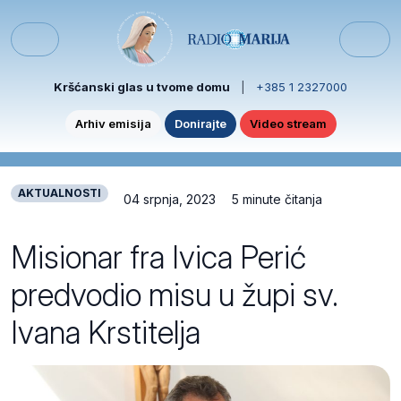
Skip to content
Skip to footer
Menu
Kršćanski glas u tvome domu
|
+385 1 2327000
Arhiv emisija
Donirajte
Video stream
AKTUALNOSTI
04 srpnja, 2023
5 minute čitanja
Misionar fra Ivica Perić
predvodio misu u župi sv.
Ivana Krstitelja