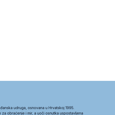
građanska udruga, osnovana u Hrvatskoj 1995.
ce za obraćenje i mir, a uoči osnutka uspostavljena