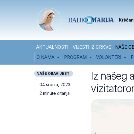
Skip to content
Skip to footer
Kršćan
AKTUALNOSTI
VIJESTI IZ CRKVE
NAŠE OB
O NAMA
PROGRAM
VOLONTERI
P
Iz našeg 
NAŠE OBAVIJESTI
vizitator
04 srpnja, 2023
2 minute čitanja