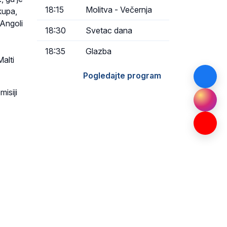
18:15
Molitva - Večernja
kupa,
 Angoli
18:30
Svetac dana
18:35
Glazba
Malti
Pogledajte program
isiji