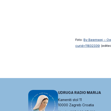
Foto:
By Beemwej – Own
curid=11832339
(edite
UDRUGA RADIO MARIJA
Kameniti stol 11
10000 Zagreb Croatia