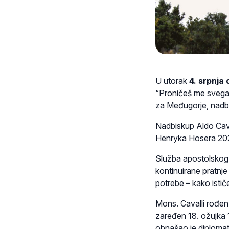
U utorak
4. srpnja 
“Proničeš me svega i
za Međugorje, nadbis
Nadbiskup Aldo Caval
Henryka Hosera 202
Služba apostolskog vi
kontinuirane pratnje
potrebe – kako istič
Mons. Cavalli rođen 
zaređen 18. ožujka 
obnašao je diplomat