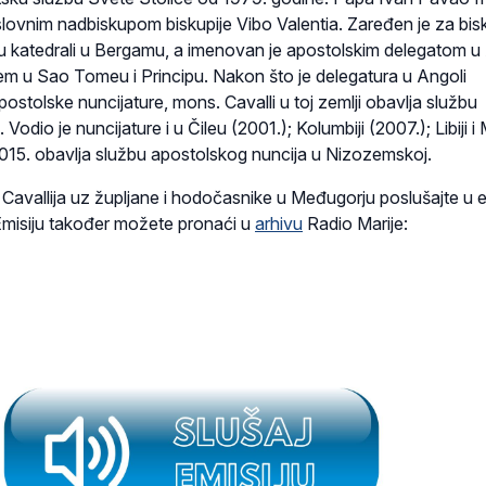
ovnim nadbiskupom biskupije Vibo Valentia. Zaređen je za bis
u katedrali u Bergamu, a imenovan je apostolskim delegatom u
jem u Sao Tomeu i Principu. Nakon što je delegatura u Angoli
ostolske nuncijature, mons. Cavalli u toj zemlji obavlja službu
Vodio je nuncijature i u Čileu (2001.); Kolumbiji (2007.); Libiji i 
015. obavlja službu apostolskog nuncija u Nizozemskoj.
Cavallija uz župljane i hodočasnike u Međugorju poslušajte u em
Emisiju također možete pronaći u
arhivu
Radio Marije: