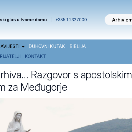
Arhiv em
ski glas u tvome domu
|
+385 1 2327000
AVIJESTI
DUHOVNI KUTAK
BIBLIJA
RIJATELJI
KONTAKT
arhiva… Razgovor s apostolskim
om za Međugorje