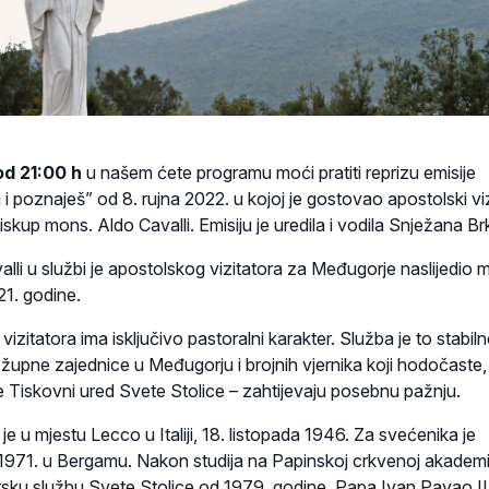
od 21:00 h
u našem ćete programu moći pratiti reprizu emisije
 poznaješ” od 8. rujna 2022. u kojoj je gostovao apostolski viz
kup mons. Aldo Cavalli. Emisiju je uredila i vodila Snježana Brk
li u službi je apostolskog vizitatora za Međugorje naslijedio 
1. godine.
zitatora ima isključivo pastoralni karakter. Služba je to stabiln
 župne zajednice u Međugorju i brojnih vjernika koji hodočaste, 
e Tiskovni ured Svete Stolice – zahtijevaju posebnu pažnju.
je u mjestu Lecco u Italiji, 18. listopada 1946. Za svećenika je
1971. u Bergamu. Nakon studija na Papinskoj crkvenoj akademij
sku službu Svete Stolice od 1979. godine. Papa Ivan Pavao II.