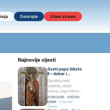
isija
Donirajte
Video stream
Najnovije vijesti
Sveti papa Siksto
II – dobar i
miroljubiv pastir
Današnji sveti
zaštitnik, rimski
biskup, papa Siksto
(Sixtus) II, prema
07.08.2026. · SVETAC
knjizi Liber
DANA ·
2 minute
Pontificalis bio je
čitanja