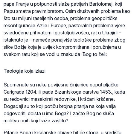
pape Franje u potpunosti slaže patrijarh Bartolomej, koji
Papu smatra pravim bratom. Osim društvenih problema kao
što su milijuni raseljenih osoba, problema geopolitičke
rekonfiguracije Azije i Europe, pastoralnih problema vjere
svjedočene prihvatom i gostoljubivošću, rat u Ukrajini –
istaknuto je – nameće ponajviše teološke probleme zbog
slike Božje koja je uvijek kompromitirana i poružnjena u
svakom ratu koji se vodi u znaku da ‘Bog to želi’.
Teologija koja izlazi
Spomenute su neke povijesne činjenice poput pljačke
Carigrada 1204. ili pada Bizantskoga carstva 1453., kada
su redovnici masakrirali redovnike, i kršćani kršćane.
Događaji su to koji potiču brojna pitanja na koja valja
odgovoriti: doista u ime Boga? I zašto Bog ne sluša
molitvu onih koji traže zaštitu?
Pitanje Boga i kršćanske objave bit će stoga u središtu