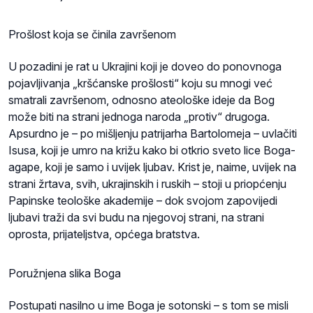
Prošlost koja se činila završenom
U pozadini je rat u Ukrajini koji je doveo do ponovnoga
pojavljivanja „kršćanske prošlosti“ koju su mnogi već
smatrali završenom, odnosno ateološke ideje da Bog
može biti na strani jednoga naroda „protiv“ drugoga.
Apsurdno je – po mišljenju patrijarha Bartolomeja – uvlačiti
Isusa, koji je umro na križu kako bi otkrio sveto lice Boga-
agape, koji je samo i uvijek ljubav. Krist je, naime, uvijek na
strani žrtava, svih, ukrajinskih i ruskih – stoji u priopćenju
Papinske teološke akademije – dok svojom zapovijedi
ljubavi traži da svi budu na njegovoj strani, na strani
oprosta, prijateljstva, općega bratstva.
Poružnjena slika Boga
Postupati nasilno u ime Boga je sotonski – s tom se misli