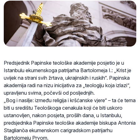
Predsjednik Papinske teološke akademije posjetio je u
Istanbulu ekumenskoga patrijarha Bartolomeja I.: „Krist je
uvijek na strani svih žrtava, ukrajinskih i ruskih“. Papinska
akademija radi na nizu inicijativa za „teologiju koja izlazi“,
upravljenu svima, počevši od posljednjih.
„Bog i nasilje: između religija i kršćanske vjere“ – ta će tema
biti u središtu Teološkoga cenakula koji će biti uskoro
ustanovljen, nakon posjeta, prošlih dana, u Istanbulu,
predsjednika Papinske teološke akademije biskupa Antonia
Staglianòa ekumenskom carigradskom patrijarhu
Bartolomeju Prvom.