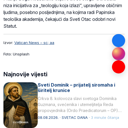
niza inicijativa za „teologiju koja izlazi“, upravljene običnim
ljudima, posebno posljednjima, na kojima radi Papinska
teološka akademija, čekajući da Sveti Otac odobri novi
Statut.
Izvor:
Vatican News – sc; aa
Foto: Unsplash
Najnovije vijesti
Sveti Dominik – prijatelj siromaha i
širitelj krunice
Crkva 8. kolovoza slavi svetoga Dominika
Guzmana, svećenika i utemeljitelja Reda
propovjednika (Ordo Praedicatorum – OP).
Svojim životom, dubokom ljubavlju prema
08.08.2026. · SVETAC DANA ·
3 minute čitanja
Kristu…