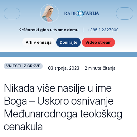
Skip to content
Skip to footer
Menu
Kršćanski glas u tvome domu
|
+385 1 2327000
Arhiv emisija
Donirajte
Video stream
VIJESTI IZ CRKVE
03 srpnja, 2023
2 minute čitanja
Nikada više nasilje u ime
Boga – Uskoro osnivanje
Međunarodnoga teološkog
cenakula