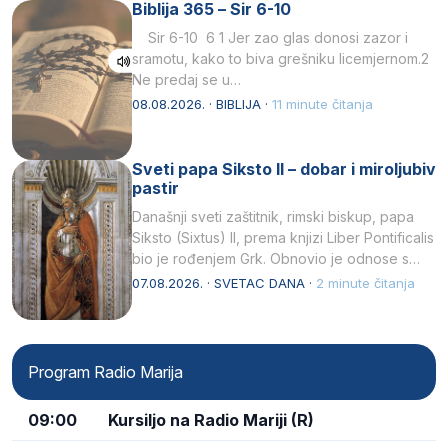
Biblija 365 – Sir 6-10
Sir 6-10 6 1 Jer zao glas donosi zazor i
sramotu, kako to biva grešniku licemjernom.2
Ne predaj se u…
08.08.2026. · BIBLIJA ·
11 minute čitanja
Sveti papa Siksto II – dobar i miroljubiv
pastir
Današnji sveti zaštitnik, rimski biskup, papa
Siksto (Sixtus) II, prema knjizi Liber Pontificalis
bio je rođenjem Grk. Obnovio je odnose s
afričkim…
07.08.2026. · SVETAC DANA ·
2 minute čitanja
Program Radio Marija
09:00
Kursiljo na Radio Mariji (R)