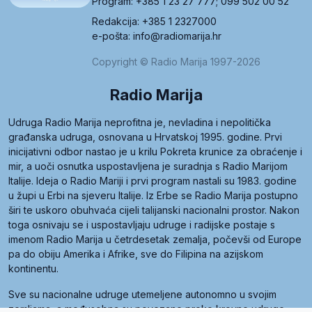
Program: +385 1 23 27 777; 099 502 00 52
Redakcija: +385 1 2327000
e-pošta: info@radiomarija.hr
Copyright © Radio Marija 1997-2026
Radio Marija
Udruga Radio Marija neprofitna je, nevladina i nepolitička
građanska udruga, osnovana u Hrvatskoj 1995. godine. Prvi
inicijativni odbor nastao je u krilu Pokreta krunice za obraćenje i
mir, a uoči osnutka uspostavljena je suradnja s Radio Marijom
Italije. Ideja o Radio Mariji i prvi program nastali su 1983. godine
u župi u Erbi na sjeveru Italije. Iz Erbe se Radio Marija postupno
širi te uskoro obuhvaća cijeli talijanski nacionalni prostor. Nakon
toga osnivaju se i uspostavljaju udruge i radijske postaje s
imenom Radio Marija u četrdesetak zemalja, počevši od Europe
pa do obiju Amerika i Afrike, sve do Filipina na azijskom
kontinentu.
Sve su nacionalne udruge utemeljene autonomno u svojim
zemljama, a međusobna su povezane preko krovne udruge