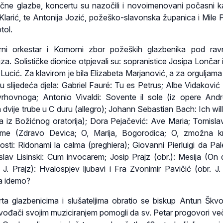
lasične glazbe, koncertu su nazočili i novoimenovani počasni k
 Klarić, te Antonija Jozić, požeško-slavonska županica i Mile P
tol.
rni orkestar i Komorni zbor požeških glazbenika pod rav
jza. Solističke dionice otpjevali su: sopranistice Josipa Lončar 
v Lucić. Za klavirom je bila Elizabeta Marjanović, a za orguljam
 slijedeća djela: Gabriel Fauré: Tu es Petrus; Albe Vidaković (
vrhovnoga; Antonio Vivaldi: Sovente il sole (iz opere An
a dvije trube u C duru (allegro); Johann Sebastian Bach: Ich will
ja iz Božićnog oratorija); Dora Pejačević: Ave Maria; Tomislav
sme (Zdravo Devica; O, Marija, Bogorodica; O, zmožna kra
ti: Ridonami la calma (preghiera); Giovanni Pierluigi da Pale
slav Lisinski: Cum invocarem; Josip Prajz (obr.): Mesija (On d
 J. Prajz): Hvalospjev ljubavi i Fra Zvonimir Pavičić (obr. J. 
a idemo?
ta glazbenicima i slušateljima obratio se biskup Antun Škvo
vođači svojim muziciranjem pomogli da sv. Petar progovori ve