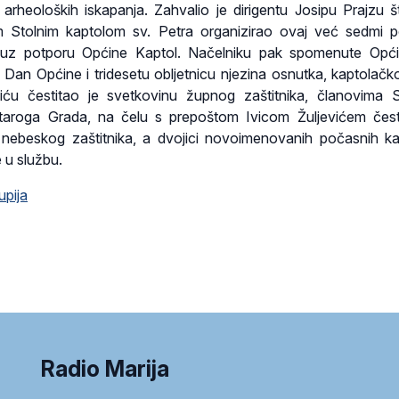
rheoloških iskapanja. Zahvalio je dirigentu Josipu Prajzu š
m Stolnim kaptolom sv. Petra organizirao ovaj već sedmi 
, uz potporu Općine Kaptol. Načelniku pak spomenute Opći
e Dan Općine i tridesetu obljetnicu njezina osnutka, kaptolač
iću čestitao je svetkovinu župnog zaštitnika, članovima 
Staroga Grada, na čelu s prepoštom Ivicom Žuljevićem čest
 nebeskog zaštitnika, a dvojici novoimenovanih počasnih k
 u službu.
upija
Radio Marija