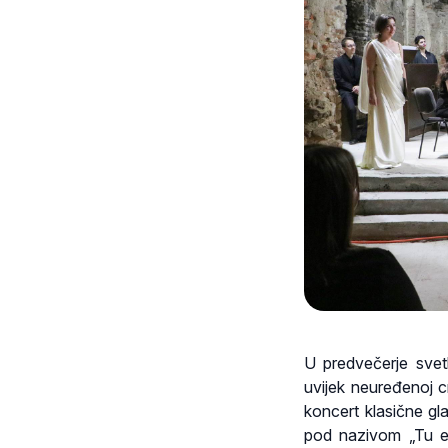
U predvečerje svetk
uvijek neuređenoj 
koncert klasične gla
pod nazivom „Tu es