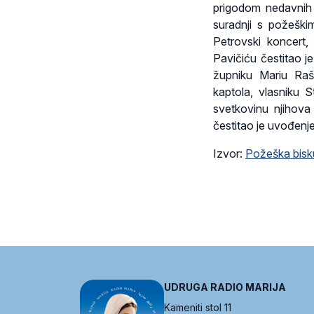
prigodom nedavnih a
suradnji s požeški
Petrovski koncert
Pavičiću čestitao j
župniku Mariu Raš
kaptola, vlasniku 
svetkovinu njihova
čestitao je uvođenje
Izvor:
Požeška bisk
UDRUGA RADIO MARIJA
Kameniti stol 11