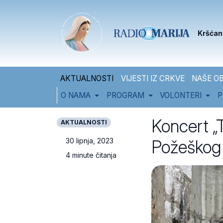
Skip to content
Skip to footer
Kršćan
AKTUALNOSTI
VIJESTI IZ CRKVE
NAŠE OB
O NAMA
PROGRAM
VOLONTERI
P
Koncert „
AKTUALNOSTI
Požeškog
30 lipnja, 2023
4 minute čitanja