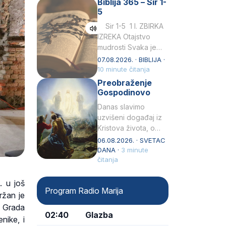
Biblija 365 – Sir 1-
rođenjem Grk.
5
Obnovio je odnose s
afričkim…
Sir 1-5 1 I. ZBIRKA
IZREKA Otajstvo
mudrosti Svaka je
mudrost od Gospoda
07.08.2026. · BIBLIJA ·
i s njime je dovijeka.2
10 minute čitanja
Tko će…
Preobraženje
Gospodinovo
Danas slavimo
uzvišeni događaj iz
Kristova života, o
kojem nas izvješćuju
06.08.2026. · SVETAC
evanđelisti Matej,
DANA ·
3 minute
Marko i Luka te sveti
čitanja
Petar u svojoj
drugoj…
. u još
Program Radio Marija
ržan je
k Grada
02:40
Glazba
nike, i