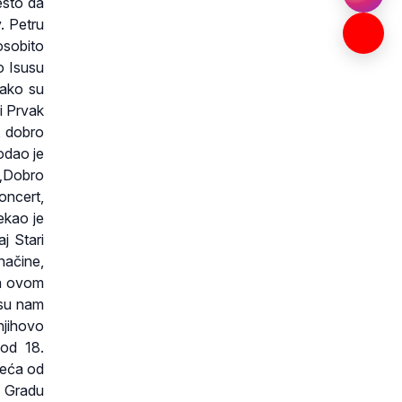
esto da
. Petru
sobito
o Isusu
kako su
i Prvak
, dobro
dodao je
 „Dobro
oncert,
ekao je
j Stari
načine,
na ovom
 su nam
njihovo
 od 18.
 veća od
u Gradu