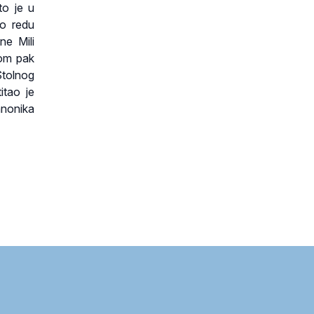
to je u
po redu
ne Mili
kom pak
Stolnog
itao je
anonika