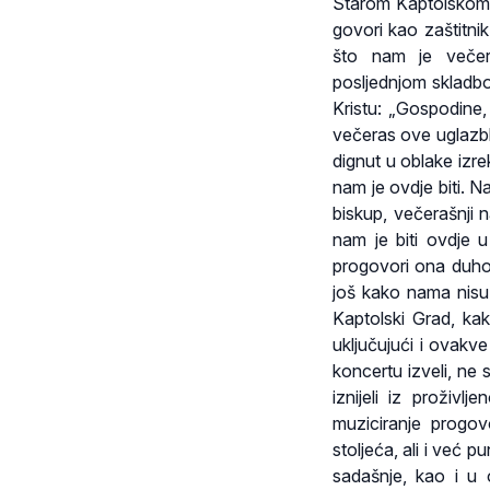
Starom Kaptolskom G
govori kao zaštitni
što nam je večer
posljednjom skladbo
Kristu: „Gospodine
večeras ove uglazblj
dignut u oblake iz
nam je ovdje biti. Na
biskup, večerašnji
nam je biti ovdje 
progovori ona duho
još kako nama nisu 
Kaptolski Grad, kak
uključujući i ovakv
koncertu izveli, ne
iznijeli iz proživ
muziciranje progov
stoljeća, ali i već p
sadašnje, kao i u 