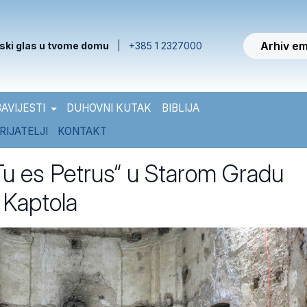
Arhiv em
ski glas u tvome domu
|
+385 1 2327000
AVIJESTI
DUHOVNI KUTAK
BIBLIJA
RIJATELJI
KONTAKT
Tu es Petrus“ u Starom Gradu
 Kaptola