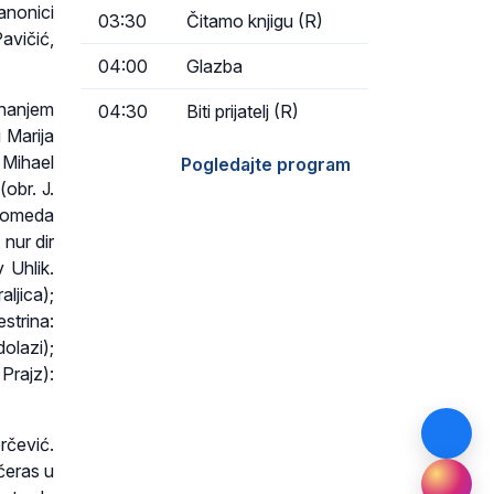
anonici
03:30
Čitamo knjigu (R)
avičić,
04:00
Glazba
nanjem
04:30
Biti prijatelj (R)
i Marija
a Mihael
Pogledajte program
obr. J.
dromeda
 nur dir
 Uhlik.
ljica);
strina:
olazi);
Prajz):
rčević.
čeras u