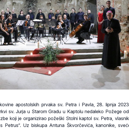
ovine apostolskih prvaka sv. Petra i Pavla, 28. lipnja 2023
crkvi sv. Jurja u Starom Gradu u Kaptolu nedaleko Požege od
zbe koji je organizirao požeški Stolni kaptol sv. Petra, vlasni
 Petrus“. Uz biskupa Antuna Škvorčevića, kanonike, sveće