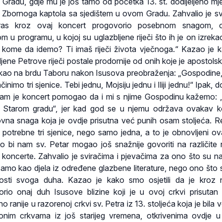
radu, gdje mu je još tamo od početka 13. st. dodijeljeno mj
k Zbornoga kaptola sa sjedištem u ovom Gradu. Zahvalio je sv
as kroz ovaj koncert progovorio posebnom snagom, o
m u programu, u kojoj su uglazbljene riječi što ih je on izreka
, kome da idemo? Ti imaš riječi života vječnoga.“ Kazao je 
ene Petrove riječi postale prodornije od onih koje je apostolsk
rekao na brdu Taboru nakon Isusova preobraženja: „Gospodine
činimo tri sjenice. Tebi jednu, Mojsiju jednu i Iliji jednu!“ Ipak, 
 nam je koncert pomogao da i mi s njime Gospodinu kažemo:
u Starom gradu“, jer kad god se u njemu održava ovakav k
vna snaga koja je ovdje prisutna već punih osam stoljeća. R
potrebne tri sjenice, nego samo jedna, a to je obnovljeni ova
o bi nam sv. Petar mogao još snažnije govoriti na različite 
e koncerte. Zahvalio je sviračima i pjevačima za ono što su 
 samo kao djela iz određene glazbene literature, nego ono što
ljenosti svoga duha. Kazao je kako smo osjetili da je kroz 
orio onaj duh Isusove blizine koji je u ovoj crkvi prisutan
uno ranije u razorenoj crkvi sv. Petra iz 13. stoljeća koja je bila
onim crkvama iz još starijeg vremena, otkrivenima ovdje 