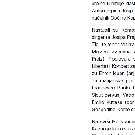
brojne ljubitelje k
Antun Prpić i Josip
načelnik Općine Kap
Nastupili su Komo
dirigenta Josipa Pra
Ticl, te tenor Misla
Mojzeš. Izvedena su
Prajz): Poglavara 
Libertà) i Koncert z
zu Ehren leben (ari
Tri marijanske pje
Francesco Paolo Tos
Sicut cervus; Vatro
Emilio Kutleša (obr.
Gospodine, kome d
Na svršetku koncer
Kazao je kako su iz