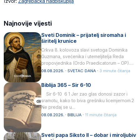
Izvor:
Zagrebačka nadbiskupija
Najnovije vijesti
Sveti Dominik – prijatelj siromaha i
širitelj krunice
Crkva 8. kolovoza slavi svetoga Dominika
Guzmana, svećenika i utemeljitelja Reda
propovjednika (Ordo Praedicatorum – OP).
Svojim životom, dubokom ljubavlju prema
08.08.2026. · SVETAC DANA ·
3 minute čitanja
Kristu…
Biblija 365 – Sir 6-10
Sir 6-10 6 1 Jer zao glas donosi zazor i
sramotu, kako to biva grešniku licemjernom.2
Ne predaj se u…
08.08.2026. · BIBLIJA ·
11 minute čitanja
Sveti papa Siksto II – dobar i miroljubiv