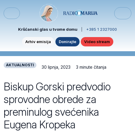
Skip to content
Skip to footer
Menu
Kršćanski glas u tvome domu
|
+385 1 2327000
Arhiv emisija
Donirajte
Video stream
AKTUALNOSTI
30 lipnja, 2023
3 minute čitanja
Biskup Gorski predvodio
sprovodne obrede za
preminulog svećenika
Eugena Kropeka