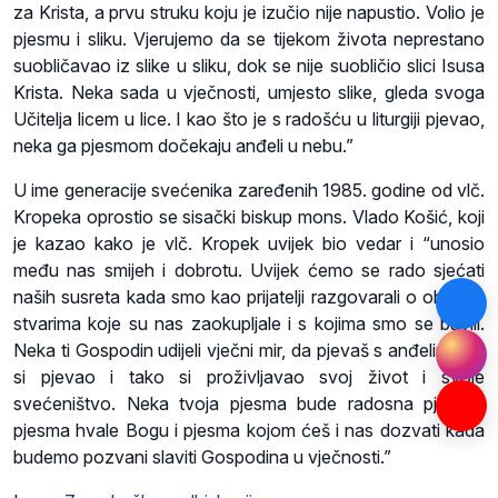
za Krista, a prvu struku koju je izučio nije napustio. Volio je
pjesmu i sliku. Vjerujemo da se tijekom života neprestano
suobličavao iz slike u sliku, dok se nije suobličio slici Isusa
Krista. Neka sada u vječnosti, umjesto slike, gleda svoga
Učitelja licem u lice. I kao što je s radošću u liturgiji pjevao,
neka ga pjesmom dočekaju anđeli u nebu.”
U ime generacije svećenika zaređenih 1985. godine od vlč.
Kropeka oprostio se sisački biskup mons. Vlado Košić, koji
je kazao kako je vlč. Kropek uvijek bio vedar i “unosio
među nas smijeh i dobrotu. Uvijek ćemo se rado sjećati
naših susreta kada smo kao prijatelji razgovarali o običnim
stvarima koje su nas zaokupljale i s kojima smo se bavili.
Neka ti Gospodin udijeli vječni mir, da pjevaš s anđelima jer
si pjevao i tako si proživljavao svoj život i svoje
svećeništvo. Neka tvoja pjesma bude radosna pjesma,
pjesma hvale Bogu i pjesma kojom ćeš i nas dozvati kada
budemo pozvani slaviti Gospodina u vječnosti.”