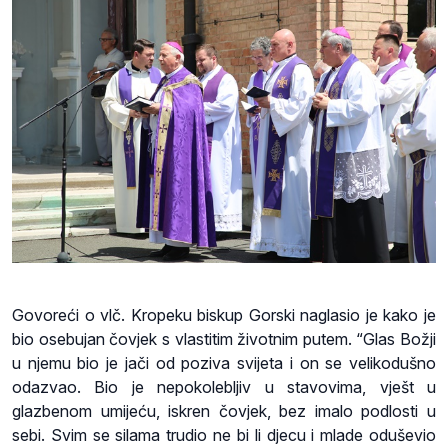
Govoreći o vlč. Kropeku biskup Gorski naglasio je kako je
bio osebujan čovjek s vlastitim životnim putem. “Glas Božji
u njemu bio je jači od poziva svijeta i on se velikodušno
odazvao. Bio je nepokolebljiv u stavovima, vješt u
glazbenom umijeću, iskren čovjek, bez imalo podlosti u
sebi. Svim se silama trudio ne bi li djecu i mlade oduševio