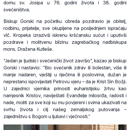
domu sv. Josipa u 76. godini života i 38. godini
svećeništva.
Biskup Gorski na početku obreda pozdravio je obitelj,
rodbinu, prijatelje, sve okupljene na posljednjem ispraćaju
vlč. Kropeka izrazivši iskrenu kršćansku sućut i uputivši
pozdrave i molitvenu blizinu zagrebačkog nadbiskupa
mons. Dražena Kutleše.
“Jedan je ljudski i svećenički život završio”, kazao je biskup
Gorski i nastavio: “Bio svećenik zdrav ili bolestan, više ili
manje nadaren, vještiji u riječima ili poslovima, dužan je
neprestano ispovijedati Petrovu vjeru – da je Krist Sin Božji.
U zajednici vjernika prinositi euharistijsku žrtvu kao
namjesnik Kristov, naviještati Evanđelje milosrđa, radosti i
nade, moliti za sve koji su mu povjereni i svima ukazivati na
svrhu života i cilj našeg zemaljskog putovanja –
zajedništvu s Bogom u ljubavi i vječnosti.”