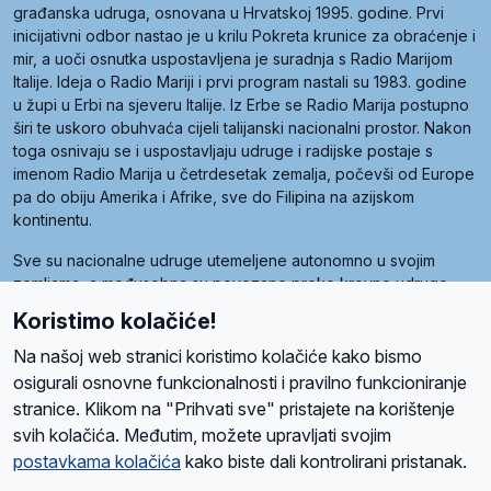
građanska udruga, osnovana u Hrvatskoj 1995. godine. Prvi
inicijativni odbor nastao je u krilu Pokreta krunice za obraćenje i
mir, a uoči osnutka uspostavljena je suradnja s Radio Marijom
Italije. Ideja o Radio Mariji i prvi program nastali su 1983. godine
u župi u Erbi na sjeveru Italije. Iz Erbe se Radio Marija postupno
širi te uskoro obuhvaća cijeli talijanski nacionalni prostor. Nakon
toga osnivaju se i uspostavljaju udruge i radijske postaje s
imenom Radio Marija u četrdesetak zemalja, počevši od Europe
pa do obiju Amerika i Afrike, sve do Filipina na azijskom
kontinentu.
Sve su nacionalne udruge utemeljene autonomno u svojim
zemljama, a međusobna su povezane preko krovne udruge
pod nazivom Svjetska obitelj Radio Marije (World Family of
Koristimo kolačiće!
Radio Maria). Svjetsku obitelj utemeljilo je sedam članica, među
kojima je i hrvatska Udruga Radio Marija.
Na našoj web stranici koristimo kolačiće kako bismo
osigurali osnovne funkcionalnosti i pravilno funkcioniranje
stranice. Klikom na "Prihvati sve" pristajete na korištenje
svih kolačića. Međutim, možete upravljati svojim
O nama
Radio
Program
Volonteri
Prijatelji
Kontakt
Pravila privatnosti
postavkama kolačića
kako biste dali kontrolirani pristanak.
Kolačići
Uvjeti korištenja