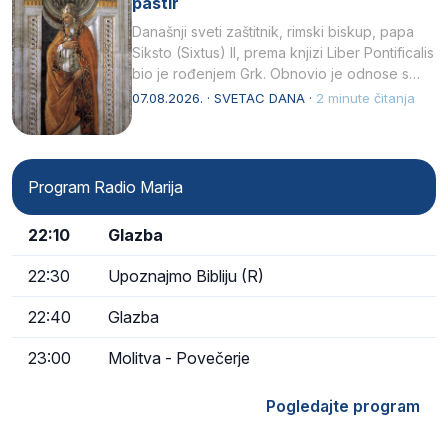
pastir
Današnji sveti zaštitnik, rimski biskup, papa
Siksto (Sixtus) II, prema knjizi Liber Pontificalis
bio je rođenjem Grk. Obnovio je odnose s
afričkim…
07.08.2026. · SVETAC DANA ·
2 minute čitanja
Program Radio Marija
22:10
Glazba
22:30
Upoznajmo Bibliju (R)
22:40
Glazba
23:00
Molitva - Povečerje
Pogledajte program