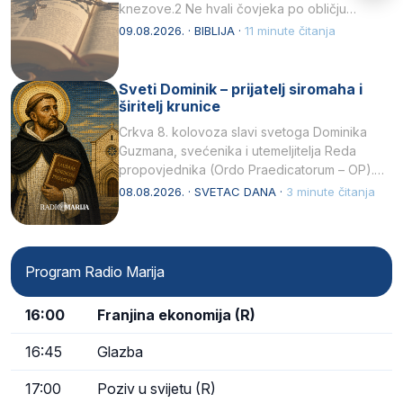
knezove.2 Ne hvali čovjeka po obličju
njegovui…
09.08.2026. · BIBLIJA ·
11 minute čitanja
Sveti Dominik – prijatelj siromaha i
širitelj krunice
Crkva 8. kolovoza slavi svetoga Dominika
Guzmana, svećenika i utemeljitelja Reda
propovjednika (Ordo Praedicatorum – OP).
Svojim životom, dubokom ljubavlju prema
08.08.2026. · SVETAC DANA ·
3 minute čitanja
Kristu…
Program Radio Marija
16:00
Franjina ekonomija (R)
16:45
Glazba
17:00
Poziv u svijetu (R)