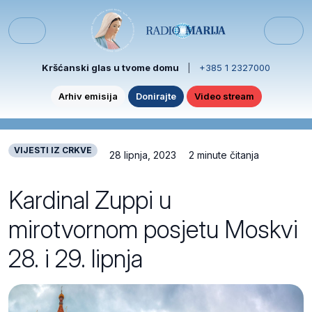
Skip to content
Skip to footer
Menu
Kršćanski glas u tvome domu
|
+385 1 2327000
Arhiv emisija
Donirajte
Video stream
VIJESTI IZ CRKVE
28 lipnja, 2023
2 minute čitanja
Kardinal Zuppi u
mirotvornom posjetu Moskvi
28. i 29. lipnja