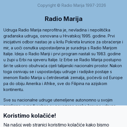
Copyright © Radio Marija 1997-2026
Radio Marija
Udruga Radio Marija neprofitna je, nevladina i nepolitička
građanska udruga, osnovana u Hrvatskoj 1995. godine. Prvi
inicijativni odbor nastao je u krilu Pokreta krunice za obraćenje i
mir, a uoči osnutka uspostavljena je suradnja s Radio Marijom
Italije. Ideja o Radio Mariji i prvi program nastali su 1983. godine
u župi u Erbi na sjeveru Italije. Iz Erbe se Radio Marija postupno
širi te uskoro obuhvaća cijeli talijanski nacionalni prostor. Nakon
toga osnivaju se i uspostavljaju udruge i radijske postaje s
imenom Radio Marija u četrdesetak zemalja, počevši od Europe
pa do obiju Amerika i Afrike, sve do Filipina na azijskom
kontinentu.
Sve su nacionalne udruge utemeljene autonomno u svojim
zemljama, a međusobna su povezane preko krovne udruge
pod nazivom Svjetska obitelj Radio Marije (World Family of
Koristimo kolačiće!
Radio Maria). Svjetsku obitelj utemeljilo je sedam članica, među
kojima je i hrvatska Udruga Radio Marija.
Na našoj web stranici koristimo kolačiće kako bismo