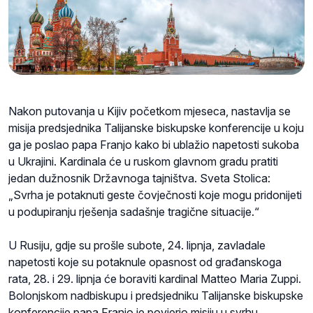
Nakon putovanja u Kijiv početkom mjeseca, nastavlja se
misija predsjednika Talijanske biskupske konferencije u koju
ga je poslao papa Franjo kako bi ublažio napetosti sukoba
u Ukrajini. Kardinala će u ruskom glavnom gradu pratiti
jedan dužnosnik Državnoga tajništva. Sveta Stolica:
„Svrha je potaknuti geste čovječnosti koje mogu pridonijeti
u podupiranju rješenja sadašnje tragične situacije.“
U Rusiju, gdje su prošle subote, 24. lipnja, zavladale
napetosti koje su potaknule opasnost od građanskoga
rata, 28. i 29. lipnja će boraviti kardinal Matteo Maria Zuppi.
Bolonjskom nadbiskupu i predsjedniku Talijanske biskupske
konferencije papa Franjo je povjerio misiju u svrhu