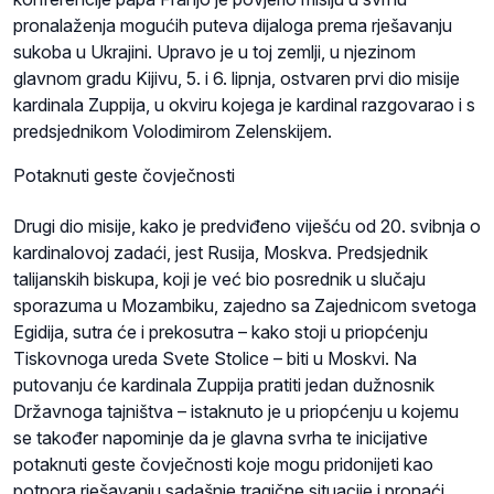
pronalaženja mogućih puteva dijaloga prema rješavanju
sukoba u Ukrajini. Upravo je u toj zemlji, u njezinom
glavnom gradu Kijivu, 5. i 6. lipnja, ostvaren prvi dio misije
kardinala Zuppija, u okviru kojega je kardinal razgovarao i s
predsjednikom Volodimirom Zelenskijem.
Potaknuti geste čovječnosti
Drugi dio misije, kako je predviđeno viješću od 20. svibnja o
kardinalovoj zadaći, jest Rusija, Moskva. Predsjednik
talijanskih biskupa, koji je već bio posrednik u slučaju
sporazuma u Mozambiku, zajedno sa Zajednicom svetoga
Egidija, sutra će i prekosutra – kako stoji u priopćenju
Tiskovnoga ureda Svete Stolice – biti u Moskvi. Na
putovanju će kardinala Zuppija pratiti jedan dužnosnik
Državnoga tajništva – istaknuto je u priopćenju u kojemu
se također napominje da je glavna svrha te inicijative
potaknuti geste čovječnosti koje mogu pridonijeti kao
potpora rješavanju sadašnje tragične situacije i pronaći