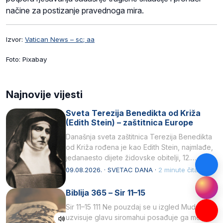
načine za postizanje pravednoga mira.
Izvor:
Vatican News – sc; aa
Foto: Pixabay
Najnovije vijesti
Sveta Terezija Benedikta od Križa
(Edith Stein) – zaštitnica Europe
Današnja sveta zaštitnica Terezija Benedikta
od Križa rođena je kao Edith Stein, najmlađe,
jedanaesto dijete židovske obitelji, 12.
listopada 1891, u Wrocławu…
09.08.2026. · SVETAC DANA ·
2 minute čitanja
Biblija 365 – Sir 11–15
Sir 11–15 111 Ne pouzdaj se u izgled Mudrost
uzvisuje glavu siromahui posađuje ga među