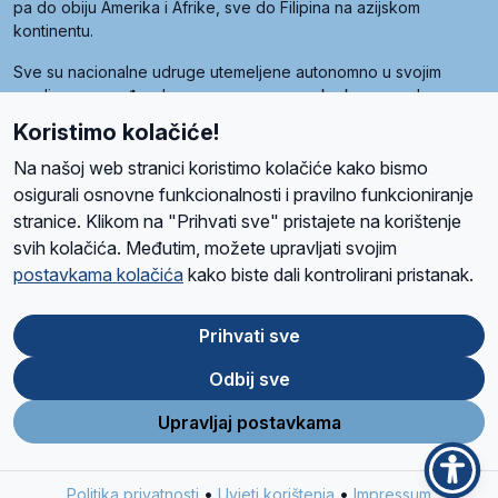
pa do obiju Amerika i Afrike, sve do Filipina na azijskom
kontinentu.
Sve su nacionalne udruge utemeljene autonomno u svojim
zemljama, a međusobna su povezane preko krovne udruge
pod nazivom Svjetska obitelj Radio Marije (World Family of
Koristimo kolačiće!
Radio Maria). Svjetsku obitelj utemeljilo je sedam članica, među
kojima je i hrvatska Udruga Radio Marija.
Na našoj web stranici koristimo kolačiće kako bismo
osigurali osnovne funkcionalnosti i pravilno funkcioniranje
stranice. Klikom na "Prihvati sve" pristajete na korištenje
svih kolačića. Međutim, možete upravljati svojim
O nama
Radio
Program
Volonteri
Prijatelji
Kontakt
Pravila privatnosti
postavkama kolačića
kako biste dali kontrolirani pristanak.
Kolačići
Uvjeti korištenja
Ova stranica je zaštićena Google reCAPTCHA sustavom
Prihvati sve
Odbij sve
App
Google
Store
Play
Upravljaj postavkama
Design and development
SIK
&
C-Tel
•
•
Politika privatnosti
Uvjeti korištenja
Impressum