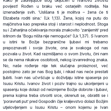
Kako je zadivljujuće Bog uključen u Ivanovu životnu
povijest! Rođen u braku već ostarjelih roditelja. Na
iznenađenje svih. ‘Uslišana ti je molitva – žena će ti
Elizabeta roditi sina.’ (Lk 1,13). Žena, kojoj na putu do
majčinstva kao prepreka stoji i starost i neplodnost. Stoga
su i Zaharijina očekivanja morala znakovito ‘zanijemiti’ pred
istinom da ‘Bogu ništa nije nemoguće!’ (Lk 1,37). S Ivanom
u istini te Božje bezgranične ljubavi mi trebamo
prepoznavati i svoje živote, ona je svakoga od nas
pozvala u život. Kad razmišljamo o svom životu, čini nam
se da nema nikakve osobitosti, nekog izvanrednog znaka.
No, naše rođenje nije tek slučajna prolaznost, već
postojimo zato jer nas Bog ljubi, i nikad nas neće prestati
ljubiti. Ivan nas učvršćuje u doživljaju istine spasenja po
Isusu Kristu. Ivanov život i poziv trajno su ukorijenjeni u
spasenju koje dolazi od neizmjerne Božje dobrote i ljubavi,
prema kojima treba otvoriti srce, okrenuti se, obratiti se i
‘poravnati put’ pred Gospodin čije kraljevstvo dolazi Božjim
utjelovljenjem u Isusu Kristu – onom kojemu je Ivan