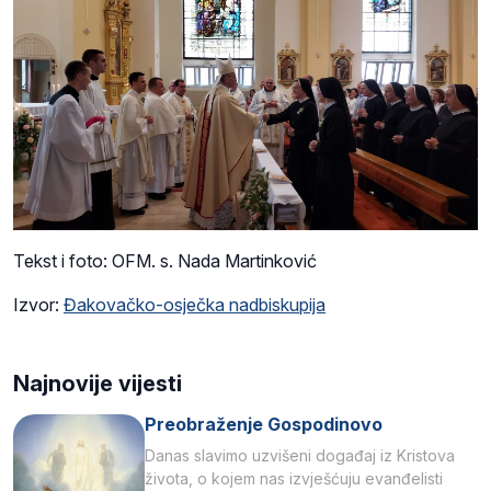
Tekst i foto: OFM. s. Nada Martinković
Izvor:
Đakovačko-osječka nadbiskupija
Najnovije vijesti
Preobraženje Gospodinovo
Danas slavimo uzvišeni događaj iz Kristova
života, o kojem nas izvješćuju evanđelisti