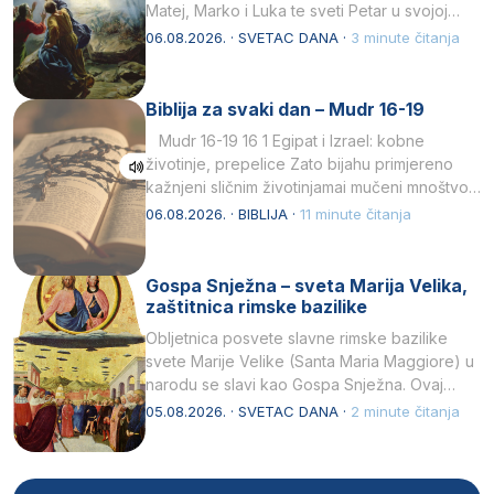
Matej, Marko i Luka te sveti Petar u svojoj
drugoj…
06.08.2026. · SVETAC DANA ·
3 minute čitanja
Biblija za svaki dan – Mudr 16-19
Mudr 16-19 16 1 Egipat i Izrael: kobne
životinje, prepelice Zato bijahu primjereno
kažnjeni sličnim životinjamai mučeni mnoštvom
kukaca.2 A narod…
06.08.2026. · BIBLIJA ·
11 minute čitanja
Gospa Snježna – sveta Marija Velika,
zaštitnica rimske bazilike
Obljetnica posvete slavne rimske bazilike
svete Marije Velike (Santa Maria Maggiore) u
narodu se slavi kao Gospa Snježna. Ovaj
naziv, Sancta Maria…
05.08.2026. · SVETAC DANA ·
2 minute čitanja