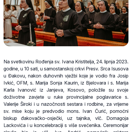
Na svetkovinu Rođenja sv. Ivana Kristitelja, 24. lipnja 2023.
godine, u 10 sati, u samostanskoj crkvi Presv. Srca Isusova
u Đakovu, nakon duhovnih vježbi koje je vodio fra Josip
Ivkić, OFM, s. Marija Sonja Kaurin, iz Bjelovara i s. Marija
Karla Ivanović iz Janjeva, Kosovo, položile su svoje
doživotne zavjete u ruke provincijalne poglavarice s.
Valerije Široki i u nazočnosti sestara i rodbine, za vrijeme
sv. mise koju je predvodio mons. Ivan Ćurić, pomoćni
biskup đakovačko-osječki, uz tajnika, vlč. Domagoja
Lackovića i u koncelebraciji s više svećenika. Ceremonijar