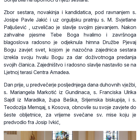
Zbor sestara, novakinja i kandidatica, pod ravnanjem s.
Josipe Pavle Jakić i uz orguljsku pratnju s. M. Svjetlane
Paljušević , uzveličao je slavlje svojim pjevanjem. Nakon
zahvalne pjesme Tebe Boga hvalimo i završnoga
blagoslova radosno je odjeknula himna Družbe Pjevaj
Bogu zavjet svet, kojom je nazočna zajednica sestara
izrekla svoju hvalu Bogu za dar doživotnoga predanja
svojih članica. Zajedništvo i radosno slavlje nastavilo se na
Ljetnoj terasi Centra Amadea.
Dan prije, u predvečerje posljednjega dana duhovnih vježbi,
s. Mariangela Markotić iz Gundinaca, s. Franciska Ulrika
Sajdl iz Maradika, župa Beška, Srijemska biskupija, i s.
Teodozija Memqaj, s Kosova, obnovile su svoje zavjete do
šeste obljetnice, za vrijeme svečane sv. mise koju je
predvodio fra Josip Ivkić,