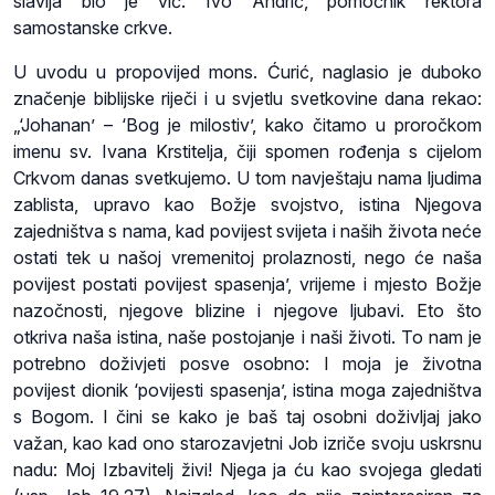
slavlja bio je vlč. Ivo Andrić, pomoćnik rektora
samostanske crkve.
U uvodu u propovijed mons. Ćurić, naglasio je duboko
značenje biblijske riječi i u svjetlu svetkovine dana rekao:
„‘Johanan’ – ‘Bog je milostiv’, kako čitamo u proročkom
imenu sv. Ivana Krstitelja, čiji spomen rođenja s cijelom
Crkvom danas svetkujemo. U tom navještaju nama ljudima
zablista, upravo kao Božje svojstvo, istina Njegova
zajedništva s nama, kad povijest svijeta i naših života neće
ostati tek u našoj vremenitoj prolaznosti, nego će naša
povijest postati povijest spasenja’, vrijeme i mjesto Božje
nazočnosti, njegove blizine i njegove ljubavi. Eto što
otkriva naša istina, naše postojanje i naši životi. To nam je
potrebno doživjeti posve osobno: I moja je životna
povijest dionik ‘povijesti spasenja’, istina moga zajedništva
s Bogom. I čini se kako je baš taj osobni doživljaj jako
važan, kao kad ono starozavjetni Job izriče svoju uskrsnu
nadu: Moj Izbavitelj živi! Njega ja ću kao svojega gledati