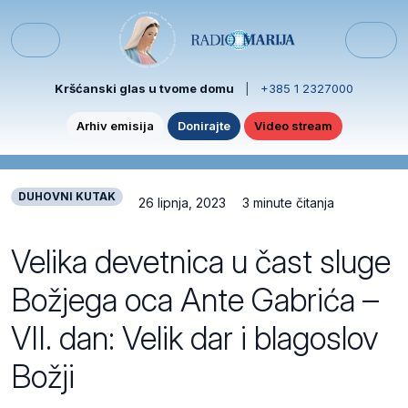
Skip to content
Skip to footer
Menu
Kršćanski glas u tvome domu
|
+385 1 2327000
Arhiv emisija
Donirajte
Video stream
DUHOVNI KUTAK
26 lipnja, 2023
3 minute čitanja
Velika devetnica u čast sluge
Božjega oca Ante Gabrića –
VII. dan: Velik dar i blagoslov
Božji