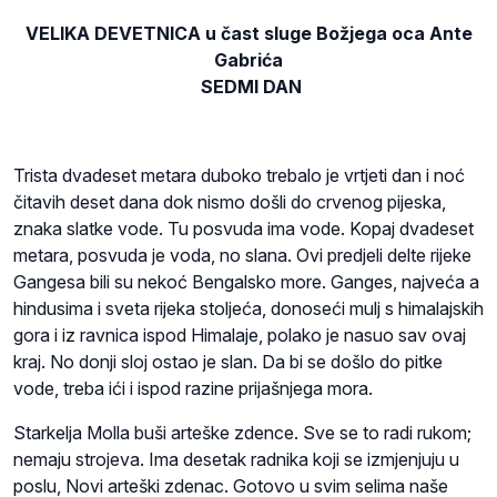
VELIKA DEVETNICA u čast sluge Božjega oca Ante
Gabrića
SEDMI DAN
Trista dvadeset metara duboko trebalo je vrtjeti dan i noć
čitavih deset dana dok nismo došli do crvenog pijeska,
znaka slatke vode. Tu posvuda ima vode. Kopaj dvadeset
metara, posvuda je voda, no slana. Ovi predjeli delte rijeke
Gangesa bili su nekoć Bengalsko more. Ganges, najveća a
hindusima i sveta rijeka stoljeća, donoseći mulj s himalajskih
gora i iz ravnica ispod Himalaje, polako je nasuo sav ovaj
kraj. No donji sloj ostao je slan. Da bi se došlo do pitke
vode, treba ići i ispod razine prijašnjega mora.
Starkelja Molla buši arteške zdence. Sve se to radi rukom;
nemaju strojeva. Ima desetak radnika koji se izmjenjuju u
poslu, Novi arteški zdenac. Gotovo u svim selima naše