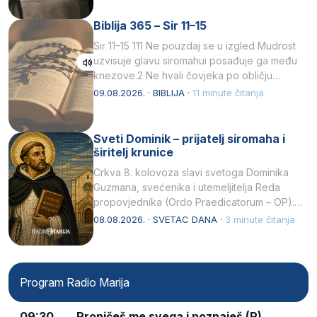
Biblija 365 – Sir 11–15
Sir 11–15 111 Ne pouzdaj se u izgled Mudrost
uzvisuje glavu siromahui posađuje ga među
knezove.2 Ne hvali čovjeka po obličju
njegovui…
09.08.2026. · BIBLIJA ·
11 minute čitanja
Sveti Dominik – prijatelj siromaha i
širitelj krunice
Crkva 8. kolovoza slavi svetoga Dominika
Guzmana, svećenika i utemeljitelja Reda
propovjednika (Ordo Praedicatorum – OP).
Svojim životom, dubokom ljubavlju prema
08.08.2026. · SVETAC DANA ·
3 minute čitanja
Kristu…
Program Radio Marija
09:30
Proničeš me svega i poznaješ (R)