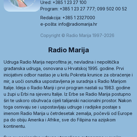
Ured: +385 1 23 27 100
Program: +385 1 23 27 777; 099 502 00 52
Redakcija: +385 1 2327000
e-pošta: info@radiomarija.hr
Copyright © Radio Marija 1997-2026
Radio Marija
Udruga Radio Marija neprofitna je, nevladina i nepolitička
građanska udruga, osnovana u Hrvatskoj 1995. godine. Prvi
inicijativni odbor nastao je u krilu Pokreta krunice za obraćenje i
mir, a uoči osnutka uspostavljena je suradnja s Radio Marijom
Italije. Ideja o Radio Mariji i prvi program nastali su 1983. godine
u župi u Erbi na sjeveru Italije. Iz Erbe se Radio Marija postupno
širi te uskoro obuhvaća cijeli talijanski nacionalni prostor. Nakon
toga osnivaju se i uspostavljaju udruge i radijske postaje s
imenom Radio Marija u četrdesetak zemalja, počevši od Europe
pa do obiju Amerika i Afrike, sve do Filipina na azijskom
kontinentu.