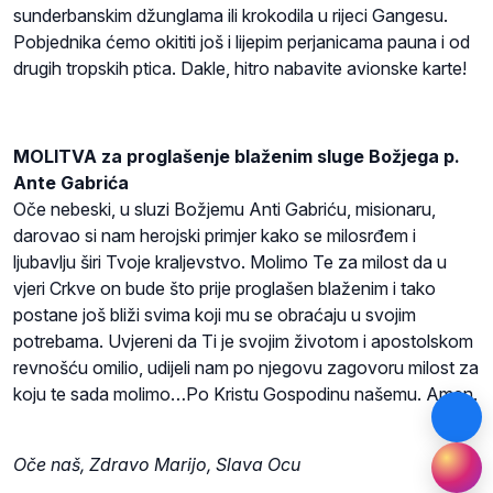
sunderbanskim džunglama ili krokodila u rijeci Gangesu.
Pobjednika ćemo okititi još i lijepim perjanicama pauna i od
drugih tropskih ptica. Dakle, hitro nabavite avionske karte!
MOLITVA za proglašenje blaženim sluge Božjega p.
Ante Gabrića
Oče nebeski, u sluzi Božjemu Anti Gabriću, misionaru,
darovao si nam herojski primjer kako se milosrđem i
ljubavlju širi Tvoje kraljevstvo. Molimo Te za milost da u
vjeri Crkve on bude što prije proglašen blaženim i tako
postane još bliži svima koji mu se obraćaju u svojim
potrebama. Uvjereni da Ti je svojim životom i apostolskom
revnošću omilio, udijeli nam po njegovu zagovoru milost za
koju te sada molimo…Po Kristu Gospodinu našemu. Amen.
Oče naš, Zdravo Marijo, Slava Ocu