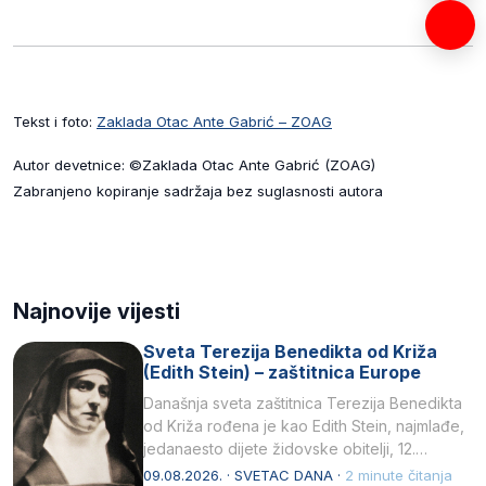
Tekst i foto:
Zaklada Otac Ante Gabrić – ZOAG
Autor devetnice: ©Zaklada Otac Ante Gabrić (ZOAG)
Zabranjeno kopiranje sadržaja bez suglasnosti autora
Najnovije vijesti
Sveta Terezija Benedikta od Križa
(Edith Stein) – zaštitnica Europe
Današnja sveta zaštitnica Terezija Benedikta
od Križa rođena je kao Edith Stein, najmlađe,
jedanaesto dijete židovske obitelji, 12.
listopada 1891, u Wrocławu…
09.08.2026. · SVETAC DANA ·
2 minute čitanja