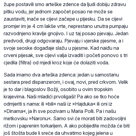
župe postavili smo arteške zdence da ljudi dobiju zdravu
pitku vodu, jer jednom započet posao ne može se
zaustaviti, inače se cijevi začepe u pijesku. Da se cijevi
promjer im je 4 cm lakše vrte, neprestano unutra pumpaju
razvodnjeno kravlje gnojivo. I uz taj posao pjevaju. Jedan
predvodi, drugi odgovaraju. Pjevaju i vjerske pjesme, a i
svoje seoske događaje slažu u pjesme. Kad naiđu na
crveni pijesak, sve cijevi valja izvaditi i početi ponovo s tri
cjedila (filtra) od mjedi kroz koje će dolaziti voda.
Sada imamo dva arteška zdenca: jedan u samostanu
sestara pred dispanzerom, i ovaj, novi, pred crkvom. Velik
je to dar i blagoslov Božji, osobito u ovim tropskim
krajevima. Naši mladići prvoligaši! Pa ako se tko hoće
odmjeriti s nama: ili »bili« naši iz »Hajduka« ili oni iz
»Dinama«, ja ih sve pozivam u Maria Polli. Pa i našu
metkovsku »Naronu«. Samo svi će morati biti zadovoljni
rižom i paprenim torkarijem. A ako pobijedite možda će biti
još štošta bude li sreće da uhvatimo kojeg jelena u