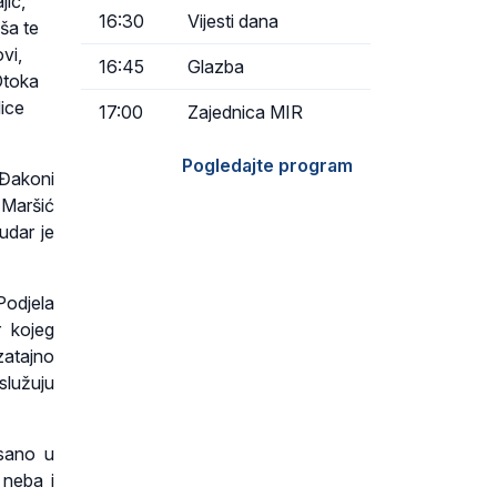
jić,
16:30
Vijesti dana
ša te
vi,
16:45
Glazba
 Otoka
ice
17:00
Zajednica MIR
Pogledajte program
 Đakoni
 Maršić
udar je
Podjela
r kojeg
zatajno
aslužuju
isano u
 neba i