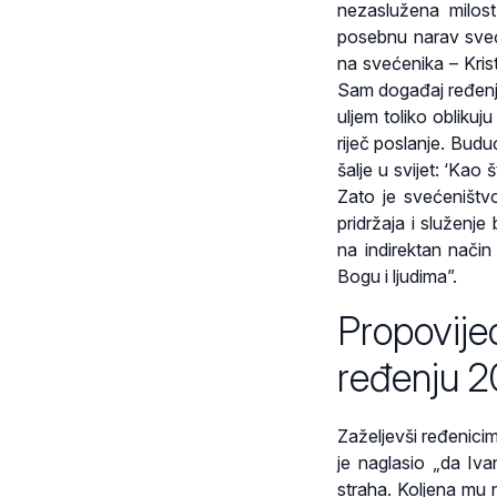
nezaslužena milost
posebnu narav sveće
na svećenika – Kris
Sam događaj ređenja
uljem toliko oblikuj
riječ poslanje. Buduć
šalje u svijet: ‘Kao 
Zato je svećeništvo
pridržaja i služenj
na indirektan način
Bogu i ljudima”.
Propovije
ređenju 2
Zaželjevši ređenicim
je naglasio „da Iva
straha. Koljena mu ni