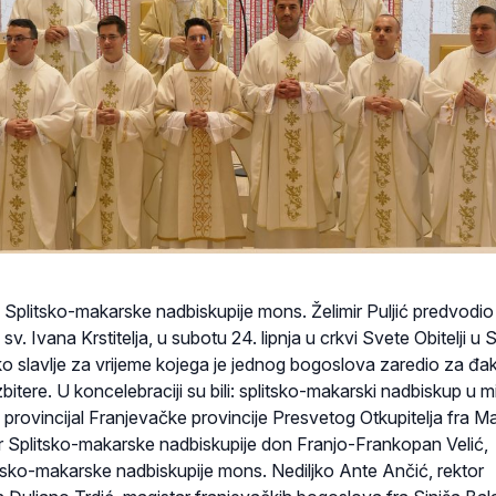
j Splitsko-makarske nadbiskupije mons. Želimir Puljić predvodio
. Ivana Krstitelja, u subotu 24. lipnja u crkvi Svete Obitelji u S
ko slavlje za vrijeme kojega je jednog bogoslova zaredio za đa
itere. U koncelebraciji su bili: splitsko-makarski nadbiskup u m
 provincijal Franjevačke provincije Presvetog Otkupitelja fra M
ar Splitsko-makarske nadbiskupije don Franjo-Frankopan Velić,
itsko-makarske nadbiskupije mons. Nediljko Ante Ančić, rektor