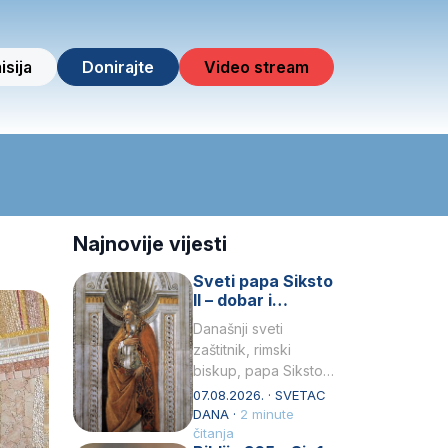
isija
Donirajte
Video stream
Najnovije vijesti
Sveti papa Siksto
II – dobar i
miroljubiv pastir
Današnji sveti
zaštitnik, rimski
biskup, papa Siksto
(Sixtus) II, prema
07.08.2026. · SVETAC
knjizi Liber
DANA ·
2 minute
Pontificalis bio je
čitanja