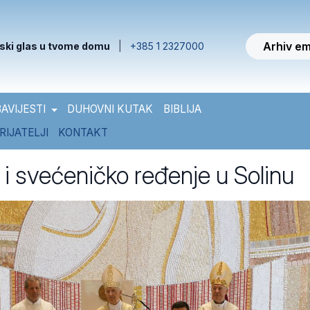
Arhiv em
ski glas u tvome domu
|
+385 1 2327000
AVIJESTI
DUHOVNI KUTAK
BIBLIJA
RIJATELJI
KONTAKT
i svećeničko ređenje u Solinu