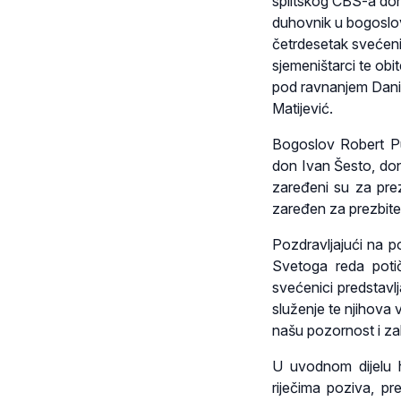
splitskog CBS-a don 
duhovnik u bogoslov
četrdesetak svećenik
sjemeništarci te obit
pod ravnanjem Danie
Matijević.
Bogoslov Robert Pu
don Ivan Šesto, don
zaređeni su za pre
zaređen za prezbite
Pozdravljajući na p
Svetoga reda potič
svećenici predstavl
služenje te njihova 
našu pozornost i za
U uvodnom dijelu h
riječima poziva, pr