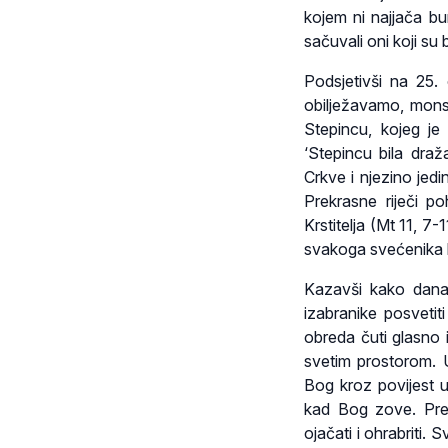
kojem ni najjača bur
sačuvali oni koji su b
Podsjetivši na 25.
obilježavamo, mons. 
Stepincu, kojeg je 
‘Stepincu bila dra
Crkve i njezino jedi
Prekrasne riječi p
Krstitelja (Mt 11, 7
svakoga svećenika k
Kazavši kako dana
izabranike posvetit
obreda čuti glasno 
svetim prostorom. U
Bog kroz povijest u
kad Bog zove. Pred
ojačati i ohrabriti.