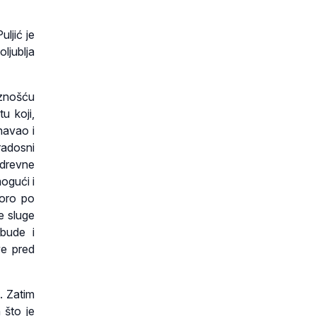
uljić je
oljublja
iznošću
u koji,
navao i
radosni
rodrevne
ogući i
koro po
e sluge
bude i
ve pred
a. Zatim
 što je