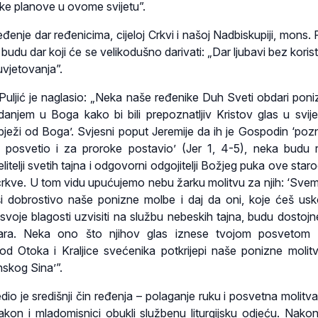
like planove u ovome svijetu”.
đenje dar ređenicima, cijeloj Crkvi i našoj Nadbiskupiji, mons. P
 budu dar koji će se velikodušno darivati: „Dar ljubavi bez korist
uvjetovanja”.
 Puljić je naglasio: „Neka naše ređenike Duh Sveti obdari pon
danjem u Boga kako bi bili prepoznatljiv Kristov glas u svijet
‘bježi od Boga’. Svjesni poput Jeremije da ih je Gospodin ‘poz
 posvetio i za proroke postavio’ (Jer 1, 4-5), neka budu 
 djelitelji svetih tajna i odgovorni odgojitelji Božjeg puka ove sta
rkve. U tom vidu upućujemo nebu žarku molitvu za njih: ‘Svem
iši dobrostivo naše ponizne molbe i daj da oni, koje ćeš us
 svoje blagosti uzvisiti na službu nebeskih tajna, budu dostojn
ara. Neka ono što njihov glas iznese tvojom posvetom 
d Otoka i Kraljice svećenika potkrijepi naše ponizne molit
kog Sina’”.
edio je središnji čin ređenja – polaganje ruku i posvetna molitv
on i mladomisnici obukli službenu liturgijsku odjeću. Nakon