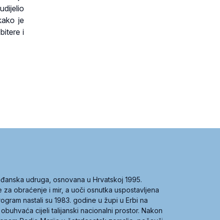
dijelio
kako je
itere i
građanska udruga, osnovana u Hrvatskoj 1995.
ce za obraćenje i mir, a uoči osnutka uspostavljena
 program nastali su 1983. godine u župi u Erbi na
 obuhvaća cijeli talijanski nacionalni prostor. Nakon