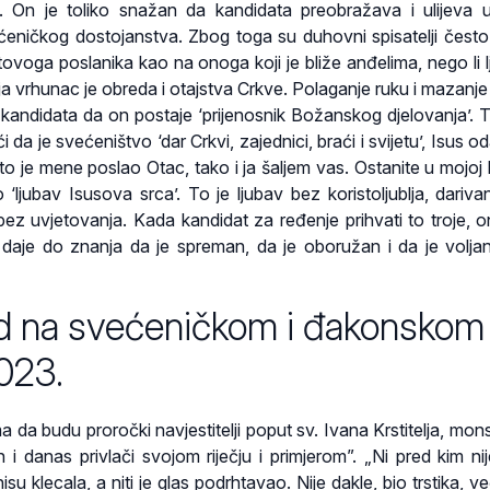
. On je toliko snažan da kandidata preobražava i ulijeva 
ničkog dostojanstva. Zbog toga su duhovni spisatelji često 
tovoga poslanika kao na onoga koji je bliže anđelima, nego li l
 vrhunac je obreda i otajstva Crkve. Polaganje ruku i mazanje
u kandidata da on postaje ‘prijenosnik Božanskog djelovanja’. T
i da je svećeništvo ‘dar Crkvi, zajednici, braći i svijetu’, Isus 
što je mene poslao Otac, tako i ja šaljem vas. Ostanite u mojoj l
 ‘ljubav Isusova srca’. To je ljubav bez koristoljublja, dariva
e bez uvjetovanja. Kada kandidat za ređenje prihvati to troje, 
 daje do znanja da je spreman, da je oboružan i da je voljan 
d na svećeničkom i đakonskom
023.
a da budu proročki navjestitelji poput sv. Ivana Krstitelja, mons
n i danas privlači svojom riječju i primjerom”. „Ni pred kim ni
su klecala, a niti je glas podrhtavao. Nije dakle, bio trstika, v