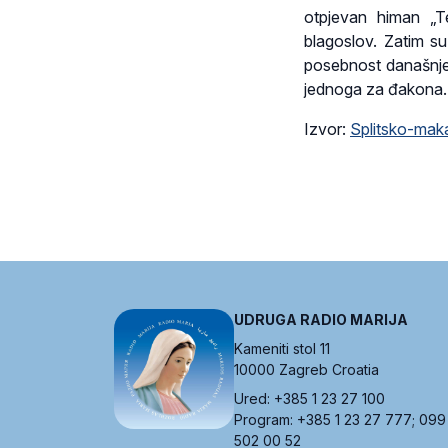
otpjevan himan „Te
blagoslov. Zatim su
posebnost današnjeg
jednoga za đakona.
Izvor:
Splitsko-maka
UDRUGA RADIO MARIJA
Kameniti stol 11
10000 Zagreb Croatia
Ured: +385 1 23 27 100
Program: +385 1 23 27 777; 099
502 00 52