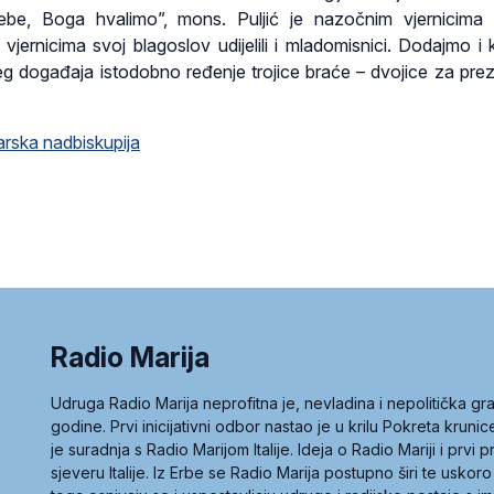
be, Boga hvalimo”, mons. Puljić je nazočnim vjernicima u
 vjernicima svoj blagoslov udijelili i mladomisnici. Dodajmo i 
 događaja istodobno ređenje trojice braće – dvojice za prezb
rska nadbiskupija
Radio Marija
Udruga Radio Marija neprofitna je, nevladina i nepolitička 
godine. Prvi inicijativni odbor nastao je u krilu Pokreta kruni
je suradnja s Radio Marijom Italije. Ideja o Radio Mariji i prvi
sjeveru Italije. Iz Erbe se Radio Marija postupno širi te uskoro