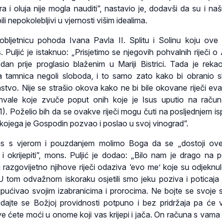
a i oluja nije mogla nauditi”, nastavio je, dodavši da su i naš
ili nepokolebljivi u vjernosti višim idealima.
 obljetnicu pohoda Ivana Pavla II. Splitu i Solinu koju ove
Puljić je istaknuo: „Prisjetimo se njegovih pohvalnih riječi o A
dan prije proglasio blaženim u Mariji Bistrici. Tada je reka
ža tamnica negoli sloboda, i to samo zato kako bi obranio 
nstvo. Nije se strašio okova kako ne bi bile okovane riječi evan
ohvale koje zvuče poput onih koje je Isus uputio na raču
-11). Poželio bih da se ovakve riječi mogu čuti na posljednjem i
ojega je Gospodin pozvao i poslao u svoj vinograd”.
s s vjerom i pouzdanjem molimo Boga da se „dostoji ove
i i okrijepiti”, mons. Puljić je dodao: „Bilo nam je drago na 
i razgovijetno njihove riječi odaziva ‘evo me’ koje su odjeknu
 tom odvažnom iskoraku osjetili smo jeku poziva i poticaja 
pućivao svojim izabranicima i prorocima. Ne bojte se svoje s
ajte se Božjoj providnosti potpuno i bez pridržaja pa će
 Sve ćete moći u onome koji vas krijepi i jača. On računa s vama