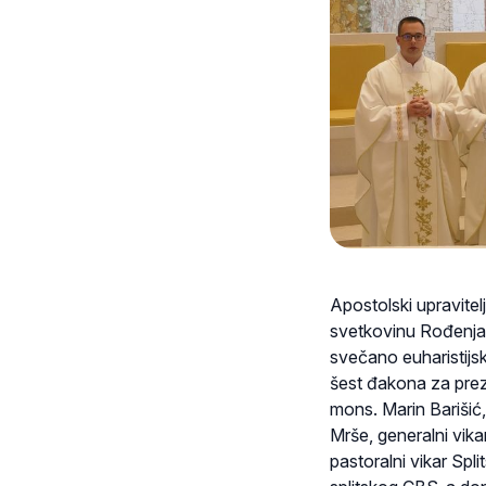
Apostolski upravitel
svetkovinu Rođenja sv
svečano euharistijs
šest đakona za prezb
mons. Marin Barišić,
Mrše, generalni vik
pastoralni vikar Spl