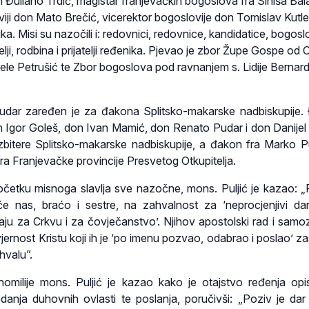
Đuliano Trdić, magistar franjevačkih bogoslova fra Siniša Bala
iji don Mato Brečić, vicerektor bogoslovije don Tomislav Kutle
a. Misi su nazočili i: redovnici, redovnice, kandidatice, bogoslo
elji, rodbina i prijatelji ređenika. Pjevao je zbor Župe Gospe od
le Petrušić te Zbor bogoslova pod ravnanjem s. Lidije Bernard
dar zaređen je za đakona Splitsko-makarske nadbiskupije.
 Igor Goleš, don Ivan Mamić, don Renato Pudar i don Danijel
zbitere Splitsko-makarske nadbiskupije, a đakon fra Marko P
ra Franjevačke provincije Presvetog Otkupitelja.
očetku misnoga slavlja sve nazočne, mons. Puljić je kazao: „
e nas, braćo i sestre, na zahvalnost za ‘neprocjenjivi da
jaju za Crkvu i za čovječanstvo’. Njihov apostolski rad i samo
vjernost Kristu koji ih je ‘po imenu pozvao, odabrao i poslao’ z
hvalu”.
omilije mons. Puljić je kazao kako je otajstvo ređenja op
edanja duhovnih ovlasti te poslanja, poručivši: „Poziv je dar