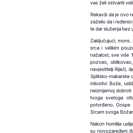
vas želi ostvariti ve
Rekavši da je ovo re
zaželio da i ređenici
te dar služenja bez 
Zaključujući, mons.
srca i velikim pouz
nažalost, sve više 
pozvao, oblikovao,
navjestitelji Riječi,
Splitsko-makarske c
milostivi Bože, usl
neizmjernoj dobroti
tvoga svetoga olt
potvrđeno. Gospe o
Srcem svoga Božans
Nakon homilije uslij
su novozaređeni đak