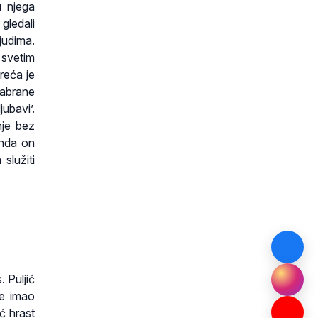
u njega
gledali
judima.
 svetim
reća je
odabrane
jubavi’.
nje bez
onda on
služiti
. Puljić
je imao
eć hrast