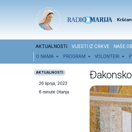
Skip to content
Skip to footer
Kršćan
AKTUALNOSTI
VIJESTI IZ CRKVE
NAŠE OB
O NAMA
PROGRAM
VOLONTERI
P
Đakonsko 
AKTUALNOSTI
26 lipnja, 2023
6 minute čitanja