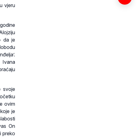
u vjeru
 godine
lojziju
o da je
slobodu
đelja’.
n Ivana
spraćaju
 svoje
početku
le ovim
koje je
labosti
 vas On
 i preko