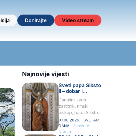
isija
Donirajte
Video stream
Najnovije vijesti
Sveti papa Siksto
II – dobar i
miroljubiv pastir
Današnji sveti
zaštitnik, rimski
biskup, papa Siksto
(Sixtus) II, prema
07.08.2026. · SVETAC
knjizi Liber
DANA ·
2 minute
Pontificalis bio je
čitanja