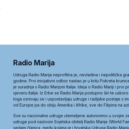
i
Radio Marija
Udruga Radio Marija neprofitna je, nevladina i nepolitička 
godine. Prvi inicijativni odbor nastao je u krilu Pokreta kruni
je suradnja s Radio Marijom Italije. Ideja o Radio Mariji i prvi
sjeveru Italije. Iz Erbe se Radio Marija postupno širi te uskoro
toga osnivaju se i uspostavljaju udruge i radijske postaje s
od Europe pa do obiju Amerika i Afrike, sve do Filipina na az
Sve su nacionalne udruge utemeljene autonomno u svojim 
udruge pod nazivom Svjetska obitelj Radio Marije (World Famil
sedam članica, među kojima je i hrvatska Udruga Radio Marij