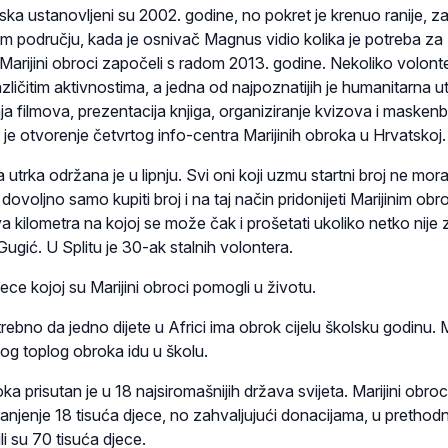
tska ustanovljeni su 2002. godine, no pokret je krenuo ranije, z
em području, kada je osnivač Magnus vidio kolika je potreba za
Marijini obroci započeli s radom 2013. godine. Nekoliko volont
azličitim aktivnostima, a jedna od najpoznatijih je humanitarna ut
anja filmova, prezentacija knjiga, organiziranje kvizova i maskenb
 je otvorenje četvrtog info-centra Marijinih obroka u Hrvatskoj.
trka održana je u lipnju. Svi oni koji uzmu startni broj ne moraj
 dovoljno samo kupiti broj i na taj način pridonijeti Marijinim obr
va kilometra na kojoj se može čak i prošetati ukoliko netko nije 
 Gugić. U Splitu je 30-ak stalnih volontera.
ece kojoj su Marijini obroci pomogli u životu.
rebno da jedno dijete u Africi ima obrok cijelu školsku godinu.
og toplog obroka idu u školu.
ka prisutan je u 18 najsiromašnijih država svijeta. Marijini obroc
hranjenje 18 tisuća djece, no zahvaljujući donacijama, u prethod
li su 70 tisuća djece.