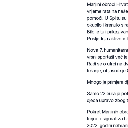
Marijini obroci Hrva
vrijeme rata na naš
pomoći. U Splitu su 
okupilo i krenulo s r
Bilo je tu i prikaziv
Posljednja aktivnost
Nova 7. humanitarna u
vrsni sportaši već je
Radi se o utrci na d
trčanje, objasnila je
Mnogo je primjera dj
Samo 22 eura je pot
djeca upravo zbog t
Pokret Marijinih obro
trajno osigurali za 
2022. godini nahrani