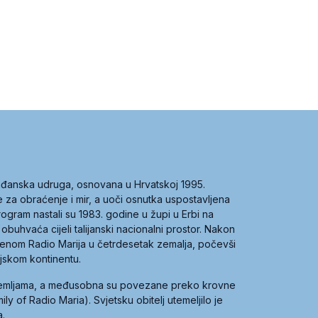
građanska udruga, osnovana u Hrvatskoj 1995.
ce za obraćenje i mir, a uoči osnutka uspostavljena
 program nastali su 1983. godine u župi u Erbi na
 obuhvaća cijeli talijanski nacionalni prostor. Nakon
 imenom Radio Marija u četrdesetak zemalja, počevši
ijskom kontinentu.
zemljama, a međusobna su povezane preko krovne
y of Radio Maria). Svjetsku obitelj utemeljilo je
a.