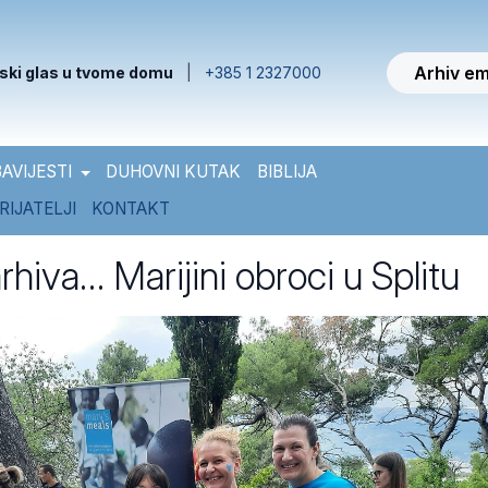
Arhiv em
ski glas u tvome domu
|
+385 1 2327000
AVIJESTI
DUHOVNI KUTAK
BIBLIJA
RIJATELJI
KONTAKT
rhiva… Marijini obroci u Splitu