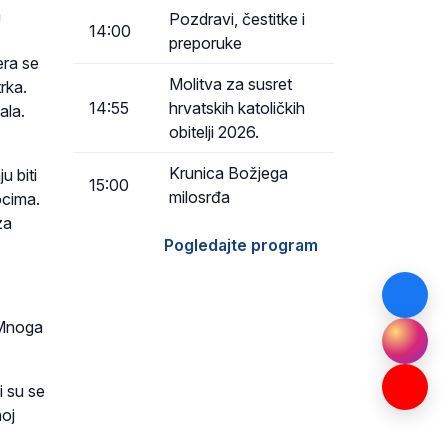
a
Pozdravi, čestitke i
14:00
preporuke
era se
Molitva za susret
rka.
14:55
hrvatskih katoličkih
ala.
obitelji 2026.
Krunica Božjega
u biti
15:00
milosrđa
ocima.
za
Pogledajte program
 Mnoga
i su se
noj