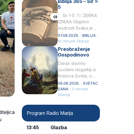
Biblija 365 – Sir 1-
rođenjem Grk.
5
Obnovio je odnose s
afričkim…
Sir 1-5 1 I. ZBIRKA
IZREKA Otajstvo
mudrosti Svaka je
mudrost od Gospoda
07.08.2026. · BIBLIJA ·
i s njime je dovijeka.2
10 minute čitanja
Tko će…
Preobraženje
Gospodinovo
Danas slavimo
uzvišeni događaj iz
Kristova života, o
kojem nas izvješćuju
06.08.2026. · SVETAC
evanđelisti Matej,
DANA ·
3 minute
Marko i Luka te sveti
čitanja
Petar u svojoj
drugoj…
iteljica
Program Radio Marija
u
13:45
Glazba