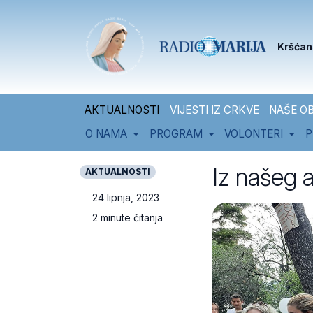
Skip to content
Skip to footer
Kršćan
AKTUALNOSTI
VIJESTI IZ CRKVE
NAŠE OB
O NAMA
PROGRAM
VOLONTERI
P
Iz našeg a
AKTUALNOSTI
24 lipnja, 2023
2 minute čitanja