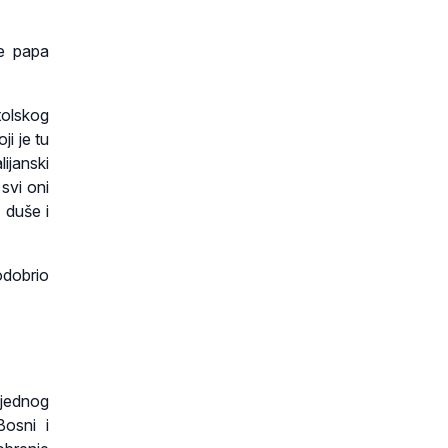
je papa
tolskog
i je tu
ijanski
svi oni
 duše i
odobrio
 jednog
osni i