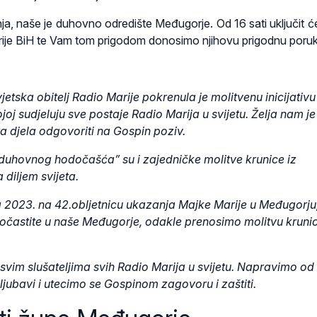
pnja, naše je duhovno odredište Međugorje. Od 16 sati uključit 
rije BiH te Vam tom prigodom donosimo njihovu prigodnu poru
etska obitelj Radio Marije pokrenula je molitvenu inicijativu
joj sudjeluju sve postaje Radio Marija u svijetu. Želja nam je
ra djela odgovoriti na Gospin poziv.
duhovnog hodočašća” su i zajedničke molitve krunice iz
 diljem svijeta.
ja 2023. na 42.obljetnicu ukazanja Majke Marije u Međugorju
častite u naše Međugorje, odakle prenosimo molitvu krunic
svim slušateljima svih Radio Marija u svijetu. Napravimo od
 ljubavi i utecimo se Gospinom zagovoru i zaštiti.