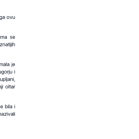
oga ovu
jima se
natijih
mala je
gorju i
pljani,
i oltar
 bila i
nazivali