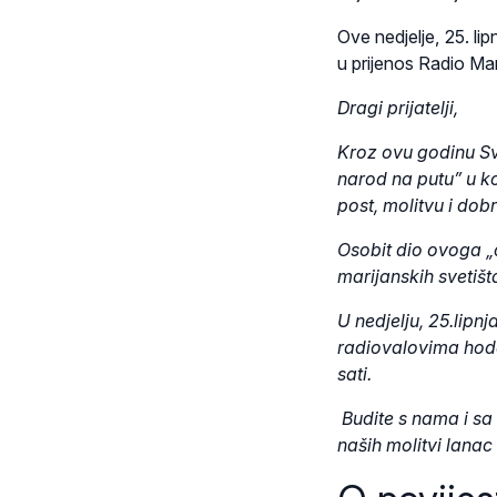
Ove nedjelje, 25. li
u prijenos Radio Ma
Dragi prijatelji,
Kroz ovu godinu Svj
narod na putu” u ko
post, molitvu i dob
Osobit dio ovoga „
marijanskih svetišta
U nedjelju, 25.lipn
radiovalovima hodo
sati.
Budite s nama i sa 
naših molitvi lanac