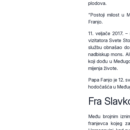
plodova.
“Postoji milost u 
Franjo.
11. veljače 2017. 
vizitatora Svete Sto
službu obnašao do s
nadbiskup mons. Aldo
koji dođu u Međugor
mijenja živote.
Papa Fanjo je 12. s
hodočašća u Međug
Fra Slavk
Među brojnim izni
franjevca kojeg z