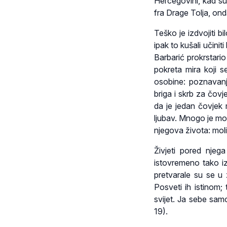
Hercegovini, kad su 
fra Drage Tolja, ond
Teško je izdvojiti b
ipak to kušali učini
Barbarić prokrstario
pokreta mira koji s
osobine: poznavanje
briga i skrb za čovj
da je jedan čovjek 
ljubav. Mnogo je moli
njegova života: moli
Živjeti pored njeg
istovremeno tako iz
pretvarale su se u 
Posveti ih istinom; 
svijet. Ja sebe sam
19).