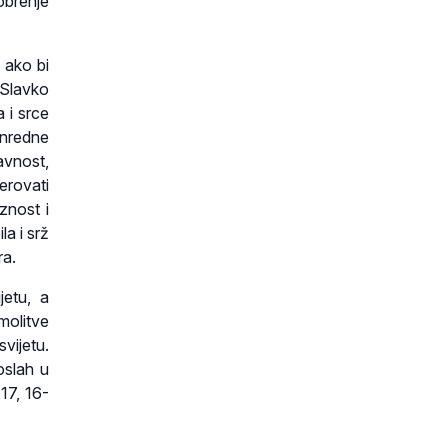
obrenje
 ako bi
a Slavko
 i srce
anredne
avnost,
jerovati
znost i
la i srž
ra.
jetu, a
molitve
vijetu.
poslah u
17, 16-