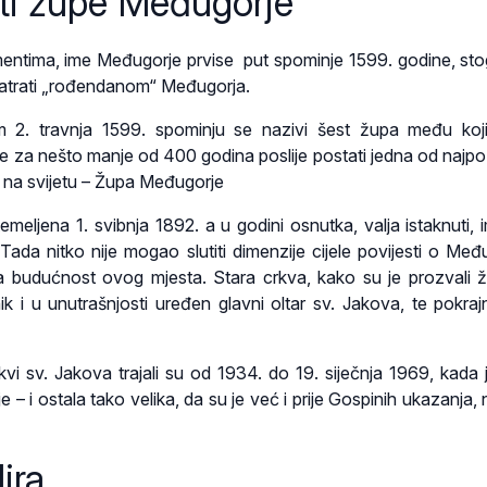
ti župe Međugorje
entima, ime Međugorje prvise put spominje 1599. godine, st
trati „rođendanom“ Međugorja.
m 2. travnja 1599. spominju se nazivi šest župa među ko
e za nešto manje od 400 godina poslije postati jedna od najpoz
a na svijetu – Župa Međugorje
meljena 1. svibnja 1892. a u godini osnutka, valja istaknuti, i
Tada nitko nije mogao slutiti dimenzije cijele povijesti o Među
a budućnost ovog mjesta. Stara crkva, kako su je prozvali žu
k i u unutrašnjosti uređen glavni oltar sv. Jakova, te pokrajnj
vi sv. Jakova trajali su od 1934. do 19. siječnja 1969, kada je
je – i ostala tako velika, da su je već i prije Gospinih ukazanja, 
ira