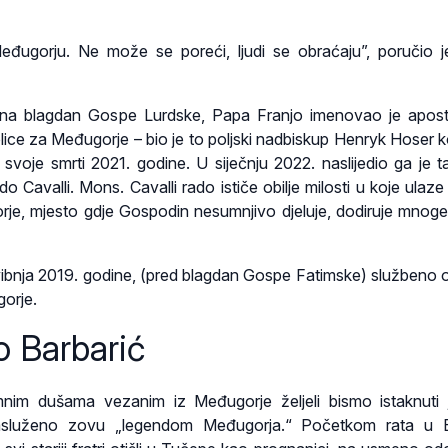
Međugorju. Ne može se poreći, ljudi se obraćaju”, poručio 
– na blagdan Gospe Lurdske, Papa Franjo imenovao je apos
lice za Međugorje – bio je to poljski nadbiskup Henryk Hoser koj
voje smrti 2021. godine. U siječnju 2022. naslijedio ga je tal
 Cavalli. Mons. Cavalli rado ističe obilje milosti u koje ulaze 
je, mjesto gdje Gospodin nesumnjivo djeluje, dodiruje mnoge
vibnja 2019. godine, (pred blagdan Gospe Fatimske) službeno 
orje.
o Barbarić
mnim dušama vezanim iz Međugorje željeli bismo istaknuti
asluženo zovu „legendom Međugorja.“ Početkom rata u B