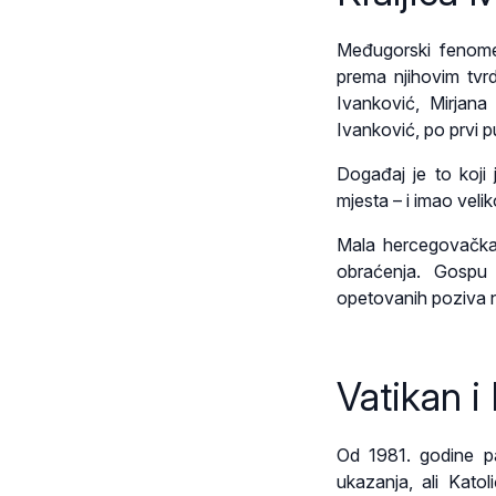
Međugorski fenome
prema njihovim tvr
Ivanković, Mirjana
Ivanković, po prvi p
Događaj je to koji
mjesta – i imao veli
Mala hercegovačka 
obraćenja. Gospu
opetovanih poziva na
Vatikan i
Od 1981. godine p
ukazanja, ali Kato