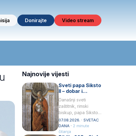
isija
Donirajte
Video stream
 u
Najnovije vijesti
Sveti papa Siksto
II – dobar i
miroljubiv pastir
Današnji sveti
zaštitnik, rimski
biskup, papa Siksto
(Sixtus) II, prema
07.08.2026. · SVETAC
knjizi Liber
DANA ·
2 minute
Pontificalis bio je
čitanja