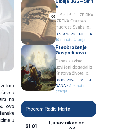
Biblija 365 – Sir 1-
rođenjem Grk.
5
Obnovio je odnose s
afričkim…
Sir 1-5 1 I. ZBIRKA
IZREKA Otajstvo
mudrosti Svaka je
mudrost od Gospoda
07.08.2026. · BIBLIJA ·
i s njime je dovijeka.2
10 minute čitanja
Tko će…
Preobraženje
Gospodinovo
Danas slavimo
uzvišeni događaj iz
Kristova života, o
kojem nas izvješćuju
06.08.2026. · SVETAC
 želimo
evanđelisti Matej,
DANA ·
3 minute
Marko i Luka te sveti
čitanja
očela u
Petar u svojoj
ira na
drugoj…
opu ove
Program Radio Marija
rijanska
zicima u
Ljubav nikad ne
21:01