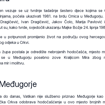
n vezuje se uz tvrdnje tadašnje šestero djece kojima se
dnjama, počela ukazivati 1981. na brdu Crnica u Međugorju.
 Dragičević, Ivan Dragičević, Jakov Čolo, Marija Pavlović 
ut su, kako tvrde, svjedočili ukazanju Majke Božje 24. lipnja 198
 je u potpunosti promijenio život na području ovog herceg
kog odjeka u Crkvi.
župa postala je odredište nebrojenih hodočašća, mjesto mo
 se u Međugorju posebno zove Kraljicom Mira zbog nj
 mir i molitvu.
 Međugorje
a do danas, Vatikan nije službeno priznao Međugorje kao
lička Crkva odobrava hodočašćenje u ovo mjesto brojnih m