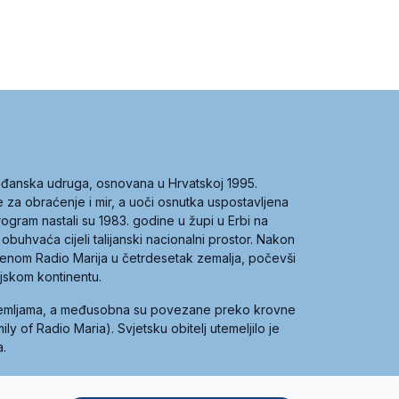
građanska udruga, osnovana u Hrvatskoj 1995.
ce za obraćenje i mir, a uoči osnutka uspostavljena
 program nastali su 1983. godine u župi u Erbi na
 obuhvaća cijeli talijanski nacionalni prostor. Nakon
 imenom Radio Marija u četrdesetak zemalja, počevši
ijskom kontinentu.
zemljama, a međusobna su povezane preko krovne
y of Radio Maria). Svjetsku obitelj utemeljilo je
a.