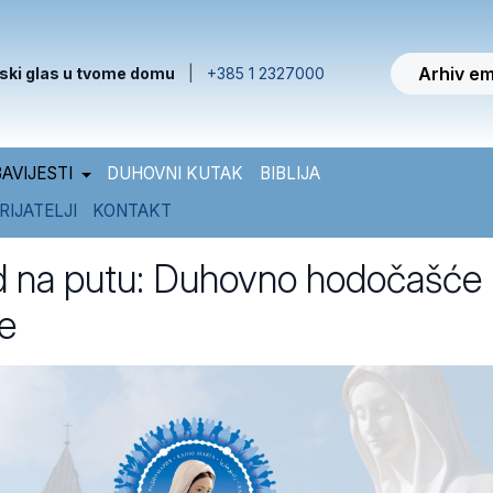
Arhiv em
ski glas u tvome domu
|
+385 1 2327000
AVIJESTI
DUHOVNI KUTAK
BIBLIJA
RIJATELJI
KONTAKT
d na putu: Duhovno hodočašće
e