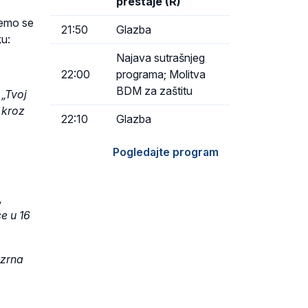
prestaje (R)
ćemo se
21:50
Glazba
ku:
Najava sutrašnjeg
22:00
programa; Molitva
BDM za zaštitu
 „Tvoj
 kroz
22:10
Glazba
Pogledajte program
,
e u 16
 zrna