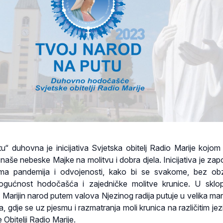
“ duhovna je inicijativa Svjetska obitelj Radio Marije kojom
naše nebeske Majke na molitvu i dobra djela. Inicijativa je zap
ma pandemija i odvojenosti, kako bi se svakome, bez obz
 mogućnost hodočašća i zajedničke molitve krunice. U skl
e, Marijin narod putem valova Njezinog radija putuje u velika ma
ta, gdje se uz pjesmu i razmatranja moli krunica na različitim je
 Obitelji Radio Marije.