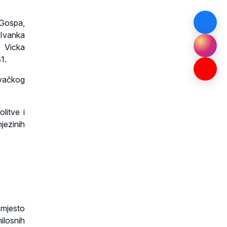
 Gospa,
 Ivanka
i Vicka
1.
ovačkog
litve i
ezinih
 mjesto
ilosnih