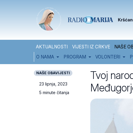
Skip to content
Skip to footer
Kršćan
AKTUALNOSTI
VIJESTI IZ CRKVE
NAŠE OB
O NAMA
PROGRAM
VOLONTERI
P
Tvoj naro
NAŠE OBAVIJESTI
Međugorj
23 lipnja, 2023
5 minute čitanja