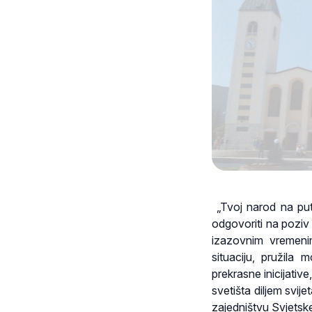
„Tvoj narod na putu
odgovoriti na poziv 
izazovnim vremeni
situaciju, pružila
prekrasne inicijativ
svetišta diljem svije
zajedništvu Svjetske