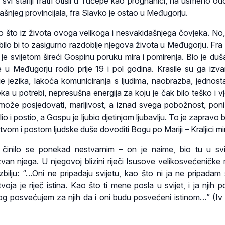
svi stariji fratri otišli u Tučepe kao prognanici, na usmeno od
ašnjeg provincijala, fra Slavko je ostao u Međugorju.
ilo što iz života ovoga velikoga i nesvakidašnjega čovjeka. No,
ti bilo bi to zasigurno razdoblje njegova života u Međugorju. Fr
 je svijetom šireći Gospinu poruku mira i pomirenja. Bio je duša
e u Međugorju rodio prije 19 i pol godina. Krasile su ga izv
 jezika, lakoća komuniciranja s ljudima, naobrazba, jednost
eka u potrebi, nepresušna energija za koju je čak bilo teško i v
može posjedovati, marljivost, a iznad svega pobožnost, poni
o i postio, a Gospu je ljubio djetinjom ljubavlju. To je zapravo bi
tvom i postom ljudske duše dovoditi Bogu po Mariji – Kraljici mi
a činilo se ponekad nestvarnim – on je naime, bio tu u svi
van njega. U njegovoj blizini riječi Isusove velikosvećeničke 
zbilju: “…Oni ne pripadaju svijetu, kao što ni ja ne pripadam s
tvoja je riječ istina. Kao što ti mene posla u svijet, i ja njih 
og posvećujem za njih da i oni budu posvećeni istinom…” (Iv 