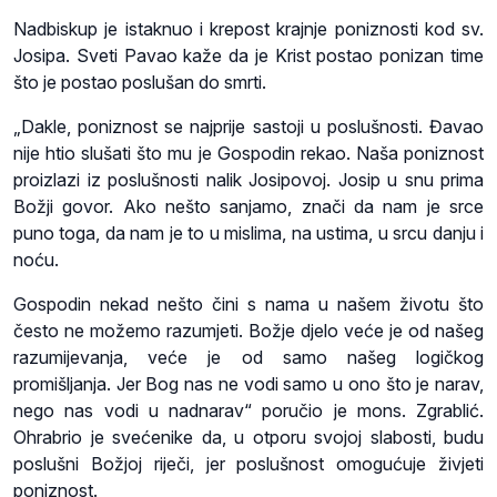
Nadbiskup je istaknuo i krepost krajnje poniznosti kod sv.
Josipa. Sveti Pavao kaže da je Krist postao ponizan time
što je postao poslušan do smrti.
„Dakle, poniznost se najprije sastoji u poslušnosti. Đavao
nije htio slušati što mu je Gospodin rekao. Naša poniznost
proizlazi iz poslušnosti nalik Josipovoj. Josip u snu prima
Božji govor. Ako nešto sanjamo, znači da nam je srce
puno toga, da nam je to u mislima, na ustima, u srcu danju i
noću.
Gospodin nekad nešto čini s nama u našem životu što
često ne možemo razumjeti. Božje djelo veće je od našeg
razumijevanja, veće je od samo našeg logičkog
promišljanja. Jer Bog nas ne vodi samo u ono što je narav,
nego nas vodi u nadnarav“ poručio je mons. Zgrablić.
Ohrabrio je svećenike da, u otporu svojoj slabosti, budu
poslušni Božjoj riječi, jer poslušnost omogućuje živjeti
poniznost.