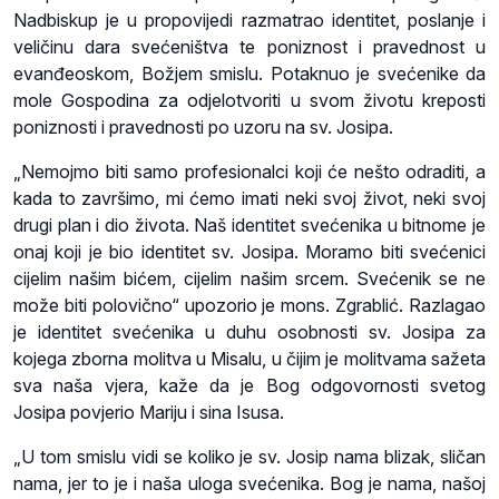
Nadbiskup je u propovijedi razmatrao identitet, poslanje i
veličinu dara svećeništva te poniznost i pravednost u
evanđeoskom, Božjem smislu. Potaknuo je svećenike da
mole Gospodina za odjelotvoriti u svom životu kreposti
poniznosti i pravednosti po uzoru na sv. Josipa.
„Nemojmo biti samo profesionalci koji će nešto odraditi, a
kada to završimo, mi ćemo imati neki svoj život, neki svoj
drugi plan i dio života. Naš identitet svećenika u bitnome je
onaj koji je bio identitet sv. Josipa. Moramo biti svećenici
cijelim našim bićem, cijelim našim srcem. Svećenik se ne
može biti polovično“ upozorio je mons. Zgrablić. Razlagao
je identitet svećenika u duhu osobnosti sv. Josipa za
kojega zborna molitva u Misalu, u čijim je molitvama sažeta
sva naša vjera, kaže da je Bog odgovornosti svetog
Josipa povjerio Mariju i sina Isusa.
„U tom smislu vidi se koliko je sv. Josip nama blizak, sličan
nama, jer to je i naša uloga svećenika. Bog je nama, našoj