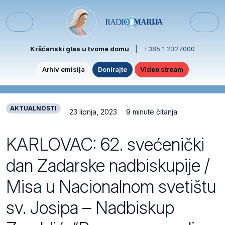
Skip to content
Skip to footer
Menu
Kršćanski glas u tvome domu
|
+385 1 2327000
Arhiv emisija
Donirajte
Video stream
AKTUALNOSTI
23 lipnja, 2023
9 minute čitanja
KARLOVAC: 62. svećenički
dan Zadarske nadbiskupije /
Misa u Nacionalnom svetištu
sv. Josipa – Nadbiskup