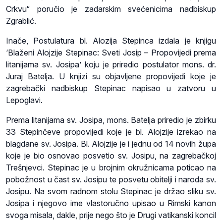
Crkvu“ poručio je zadarskim svećenicima nadbiskup
Zgrablić.
Inače, Postulatura bl. Alozija Stepinca izdala je knjigu
‘Blaženi Alojzije Stepinac: Sveti Josip – Propovijedi prema
litanijama sv. Josipa’ koju je priredio postulator mons. dr.
Juraj Batelja. U knjizi su objavljene propovijedi koje je
zagrebački nadbiskup Stepinac napisao u zatvoru u
Lepoglavi.
Prema litanijama sv. Josipa, mons. Batelja priredio je zbirku
33 Stepinčeve propovijedi koje je bl. Alojzije izrekao na
blagdane sv. Josipa. Bl. Alojzije je i jednu od 14 novih župa
koje je bio osnovao posvetio sv. Josipu, na zagrebačkoj
Trešnjevci. Stepinac je u brojnim okružnicama poticao na
pobožnost u čast sv. Josipu te posvetu obitelji i naroda sv.
Josipu. Na svom radnom stolu Stepinac je držao sliku sv.
Josipa i njegovo ime vlastoručno upisao u Rimski kanon
svoga misala, dakle, prije nego što je Drugi vatikanski koncil