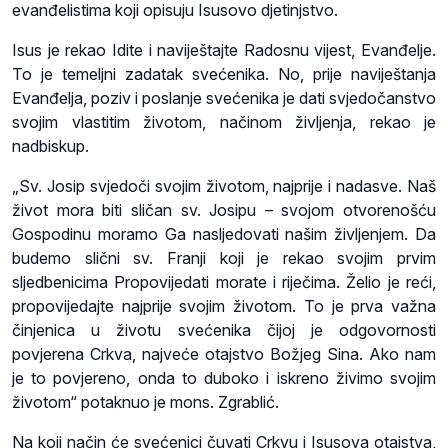
evanđelistima koji opisuju Isusovo djetinjstvo.
Isus je rekao Idite i naviještajte Radosnu vijest, Evanđelje.
To je temeljni zadatak svećenika. No, prije naviještanja
Evanđelja, poziv i poslanje svećenika je dati svjedočanstvo
svojim vlastitim životom, načinom življenja, rekao je
nadbiskup.
„Sv. Josip svjedoči svojim životom, najprije i nadasve. Naš
život mora biti sličan sv. Josipu – svojom otvorenošću
Gospodinu moramo Ga nasljedovati našim življenjem. Da
budemo slični sv. Franji koji je rekao svojim prvim
sljedbenicima Propovijedati morate i riječima. Želio je reći,
propovijedajte najprije svojim životom. To je prva važna
činjenica u životu svećenika čijoj je odgovornosti
povjerena Crkva, najveće otajstvo Božjeg Sina. Ako nam
je to povjereno, onda to duboko i iskreno živimo svojim
životom“ potaknuo je mons. Zgrablić.
Na koji način će svećenici čuvati Crkvu i Isusova otajstva,