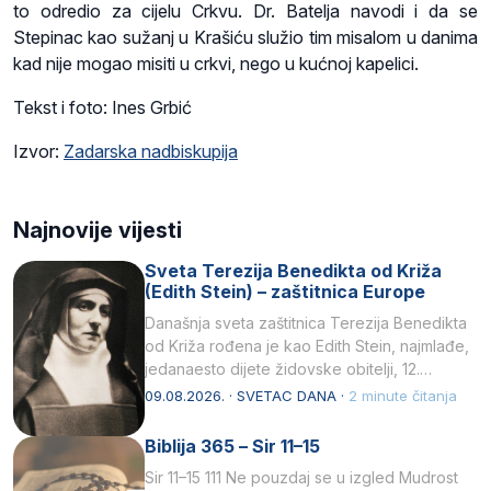
to odredio za cijelu Crkvu. Dr. Batelja navodi i da se
Stepinac kao sužanj u Krašiću služio tim misalom u danima
kad nije mogao misiti u crkvi, nego u kućnoj kapelici.
Tekst i foto: Ines Grbić
Izvor:
Zadarska nadbiskupija
Najnovije vijesti
Sveta Terezija Benedikta od Križa
(Edith Stein) – zaštitnica Europe
Današnja sveta zaštitnica Terezija Benedikta
od Križa rođena je kao Edith Stein, najmlađe,
jedanaesto dijete židovske obitelji, 12.
listopada 1891, u Wrocławu…
09.08.2026. · SVETAC DANA ·
2 minute čitanja
Biblija 365 – Sir 11–15
Sir 11–15 111 Ne pouzdaj se u izgled Mudrost