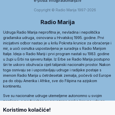
e-pošta: info@radiomarija.hr
Copyright © Radio Marija 1997-2026
Radio Marija
Udruga Radio Marija neprofitna je, nevladina i nepolitička
građanska udruga, osnovana u Hrvatskoj 1995. godine. Prvi
inicijativni odbor nastao je u krilu Pokreta krunice za obraćenje i
mir, a uoči osnutka uspostavljena je suradnja s Radio Marijom
Italije. Ideja o Radio Mariji i prvi program nastali su 1983. godine
u župi u Erbi na sjeveru Italije. Iz Erbe se Radio Marija postupno
širi te uskoro obuhvaća cijeli talijanski nacionalni prostor. Nakon
toga osnivaju se i uspostavljaju udruge i radijske postaje s
imenom Radio Marija u četrdesetak zemalja, počevši od Europe
pa do obiju Amerika i Afrike, sve do Filipina na azijskom
kontinentu.
Sve su nacionalne udruge utemeljene autonomno u svojim
zemljama, a međusobna su povezane preko krovne udruge
pod nazivom Svjetska obitelj Radio Marije (World Family of
Koristimo kolačiće!
Radio Maria). Svjetsku obitelj utemeljilo je sedam članica, među