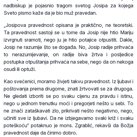
nadbiskup je pojasnio tragom svetog Josipa za kojega
Sveto pismo kaže da je bio muž pravedan.
„Josipova pravednost opisana je praktično, ne teoretski.
Ta pravednost sastoji se u tome da Josip nije htio Mariju
izvrgnuti sramoti, nego ju je htio potajice otpustiti. Dakle,
Josip ne razumije što se događa. No, Josip radije prihvaća
to nerazumijevanje, on radije biva žrtva i posljedice
postupka otpuštanja prihvaća na sebe, nego da on nekoga
osudi ili optuži.
Kao svećenici, moramo živjeti takvu pravednost. Iz ljubavi i
poštovanja prema drugome, znati žrtvovati se za drugoga.
Ne gledati izboriti se po svaku cijenu za pravdu i istinu,
nego u jednom trenutku moći i pregorjeti nešto u sebi. To
ne znači zataškavati zlo, prikrivati nešto negativno, nego,
učiniti sve iz ljubavi. Da ne izbjegavamo svaki križ i svaku
poteškoću“ potaknuo je mons. Zgrablić, rekavši da Božja
pravednost daje da činimo dobro.