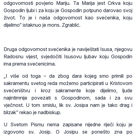
odgovornosti povjerio Mariju. Ta Marija jest Crkva koju
Gospodin ljubi i za koju je Gospodin potpuno darovao svoj
život. To je i naša odgovornost kao svećenika, koju
dijelimo“ istaknuo je mons. Zgrablić.
Druga odgovornost svećenika je naviještati Isusa, njegovu
Radosnu vijest, svjedočiti Isusovu ljubav koju Gospodin
ima prema svećenicima.
„I više od toga – da zbog dara kojeg smo primili po
sakramentu svetog reda možemo participirati u Kristovom
svećeništvu i kroz sakramente koje dijelimo, ljude
najintimnije povezati s Gospodinom, sada i za svu
vječnost. U tom smislu, lik sv. Josipa nam je tako drag i
blizak“ rekao je nadbiskup.
U Svetom Pismu nema zapisane nijedne riječi koju je
izgovorio sv. Josip. O Josipu se ponešto zna po