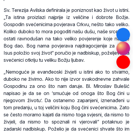
Sv. Terezija Avilska definirala je poniznost kao život u istini.
„Ta istina proizlazi najprije iz veličine i dobrote Božje.
Gospodin svećenicima povjerava Crkvu, nešto tako veliko.
Koliko duboko to mora pogoditi našu dušu, naše srce!? Ne
ostati ravnodušan na tako veliko povjerenje koje nam je
Bog dao. Bog nama povjerava najdragocjenije za što je
Isus položio svoj život“ poručio je nadbiskup, poželjevši da
svećenici otkriju tu veliku Božju ljubav.
„Nemoguće je evanđeoski živjeti u istini ako to stvarno,
duboko ne živimo. Ako to nije izvor svakodnevne zahvale
Gospodinu za ono što nam daruje. Bl. Miroslav Bulešić
napisao je da se on ‘smućuje od onoga što Bog čini u
njegovom životu’. Da ostanemo zapanjeni, iznenađeni u
tom predanju, u toj veličini koju Bog čini svećenicima. Zato
se često moramo kajati da nismo toga svjesni, da nismo to
živjeli, da nismo to spoznali ni vjerovali“ potaknuo je
zadarski nadbiskup. Poželio je da svećenici shvate što im