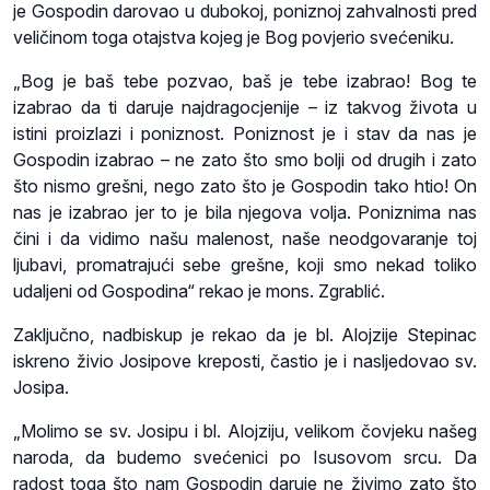
je Gospodin darovao u dubokoj, poniznoj zahvalnosti pred
veličinom toga otajstva kojeg je Bog povjerio svećeniku.
„Bog je baš tebe pozvao, baš je tebe izabrao! Bog te
izabrao da ti daruje najdragocjenije – iz takvog života u
istini proizlazi i poniznost. Poniznost je i stav da nas je
Gospodin izabrao – ne zato što smo bolji od drugih i zato
što nismo grešni, nego zato što je Gospodin tako htio! On
nas je izabrao jer to je bila njegova volja. Poniznima nas
čini i da vidimo našu malenost, naše neodgovaranje toj
ljubavi, promatrajući sebe grešne, koji smo nekad toliko
udaljeni od Gospodina“ rekao je mons. Zgrablić.
Zaključno, nadbiskup je rekao da je bl. Alojzije Stepinac
iskreno živio Josipove kreposti, častio je i nasljedovao sv.
Josipa.
„Molimo se sv. Josipu i bl. Alojziju, velikom čovjeku našeg
naroda, da budemo svećenici po Isusovom srcu. Da
radost toga što nam Gospodin daruje ne živimo zato što