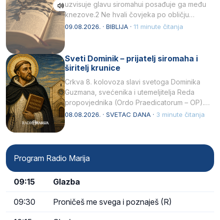
uzvisuje glavu siromahui posađuje ga među
knezove.2 Ne hvali čovjeka po obličju
njegovui…
09.08.2026. · BIBLIJA ·
11 minute čitanja
Sveti Dominik – prijatelj siromaha i
širitelj krunice
Crkva 8. kolovoza slavi svetoga Dominika
Guzmana, svećenika i utemeljitelja Reda
propovjednika (Ordo Praedicatorum – OP).
Svojim životom, dubokom ljubavlju prema
08.08.2026. · SVETAC DANA ·
3 minute čitanja
Kristu…
Program Radio Marija
09:15
Glazba
09:30
Proničeš me svega i poznaješ (R)