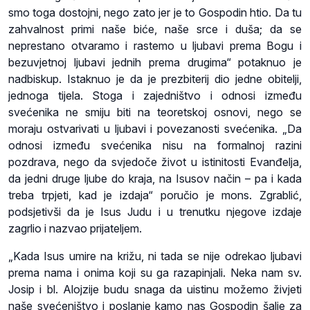
smo toga dostojni, nego zato jer je to Gospodin htio. Da tu
zahvalnost primi naše biće, naše srce i duša; da se
neprestano otvaramo i rastemo u ljubavi prema Bogu i
bezuvjetnoj ljubavi jednih prema drugima“ potaknuo je
nadbiskup. Istaknuo je da je prezbiterij dio jedne obitelji,
jednoga tijela. Stoga i zajedništvo i odnosi između
svećenika ne smiju biti na teoretskoj osnovi, nego se
moraju ostvarivati u ljubavi i povezanosti svećenika. „Da
odnosi između svećenika nisu na formalnoj razini
pozdrava, nego da svjedoče život u istinitosti Evanđelja,
da jedni druge ljube do kraja, na Isusov način – pa i kada
treba trpjeti, kad je izdaja“ poručio je mons. Zgrablić,
podsjetivši da je Isus Judu i u trenutku njegove izdaje
zagrlio i nazvao prijateljem.
„Kada Isus umire na križu, ni tada se nije odrekao ljubavi
prema nama i onima koji su ga razapinjali. Neka nam sv.
Josip i bl. Alojzije budu snaga da uistinu možemo živjeti
naše svećeništvo i poslanje kamo nas Gospodin šalje za