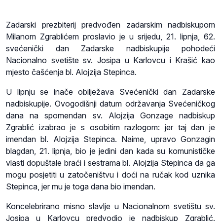
Zadarski prezbiterij predvođen zadarskim nadbiskupom
Milanom Zgrablićem proslavio je u srijedu, 21. lipnja, 62.
svećenički dan Zadarske nadbiskupije pohodeći
Nacionalno svetište sv. Josipa u Karlovcu i Krašić kao
mjesto čašćenja bl. Alojzija Stepinca.
U lipnju se inače obilježava Svećenički dan Zadarske
nadbiskupije. Ovogodišnji datum održavanja Svećeničkog
dana na spomendan sv. Alojzija Gonzage nadbiskup
Zgrablić izabrao je s osobitim razlogom: jer taj dan je
imendan bl. Alojzija Stepinca. Naime, upravo Gonzagin
blagdan, 21. lipnja, bio je jedini dan kada su komunističke
vlasti dopuštale braći i sestrama bl. Alojzija Stepinca da ga
mogu posjetiti u zatočeništvu i doći na ručak kod uznika
Stepinca, jer mu je toga dana bio imendan.
Koncelebrirano misno slavlje u Nacionalnom svetištu sv.
Josipa u Karlovcu predvodio je nadbiskup Zgrablić.