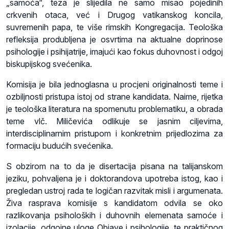
„samoća“, teza je slijedila ne samo misao pojedinih
crkvenih otaca, već i Drugog vatikanskog koncila,
suvremenih papa, te više rimskih Kongregacija. Teološka
refleksija produbljena je osvrtima na aktualne doprinose
psihologije i psihijatrije, imajući kao fokus duhovnost i odgoj
biskupijskog svećenika.
Komisija je bila jednoglasna u procjeni originalnosti teme i
ozbiljnosti pristupa istoj od strane kandidata. Naime, rijetka
je teološka literatura na spomenutu problematiku, a obrada
teme vlč. Miličevića odlikuje se jasnim ciljevima,
interdisciplinarnim pristupom i konkretnim prijedlozima za
formaciju budućih svećenika.
S obzirom na to da je disertacija pisana na talijanskom
jeziku, pohvaljena je i doktorandova upotreba istog, kao i
pregledan ustroj rada te logičan razvitak misli i argumenata.
Živa rasprava komisije s kandidatom odvila se oko
razlikovanja psiholoških i duhovnih elemenata samoće i
izolacije, odgojne uloge Objave i psihologije, te praktičnog