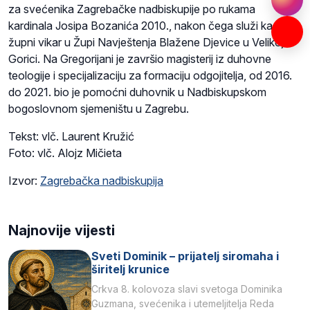
za svećenika Zagrebačke nadbiskupije po rukama
kardinala Josipa Bozanića 2010., nakon čega služi kao
župni vikar u Župi Navještenja Blažene Djevice u Velikoj
Gorici. Na Gregorijani je završio magisterij iz duhovne
teologije i specijalizaciju za formaciju odgojitelja, od 2016.
do 2021. bio je pomoćni duhovnik u Nadbiskupskom
bogoslovnom sjemeništu u Zagrebu.
Tekst: vlč. Laurent Kružić
Foto: vlč. Alojz Mičieta
Izvor:
Zagrebačka nadbiskupija
Najnovije vijesti
Sveti Dominik – prijatelj siromaha i
širitelj krunice
Crkva 8. kolovoza slavi svetoga Dominika
Guzmana, svećenika i utemeljitelja Reda