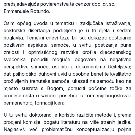
predsjedavajuća povjerenstva te cenzor doc. dr. sc.
Emmanuele Rotundo.
Osim općeg uvoda u tematiku i zaključaka istraživanja,
doktorska disertacija podijeljena je u tri dijela i sedam
poglavlja. Temeljni ciljevi teze bili su: dokazati postojanje
pozitivnih aspekata samoće, u svrhu postizanja pune
zrelosti i optimističnog razvitka profila dijecezanskog
svećenika; ponuditi moguće odgovore na negativne
perspektive samoće, osobito u dokumentima Učiteljstva;
dati psihološko-duhovni uvid u osobne benefite kvalitetno
proživljenih trenutaka samoće, ukazati na samoću kao na
mjesto susreta s Bogom; ponuditi početne točke za
procese rasta u samoći, posebno u formaciji bogoslova i
permanentnoj formaciji klera.
U tu svrhu doktorand je koristio različite metode i, prema
procjeni komisije, bogatu literaturu na više stranih jezika.
Naglasivši već problematičnu konceptualizaciju pojma