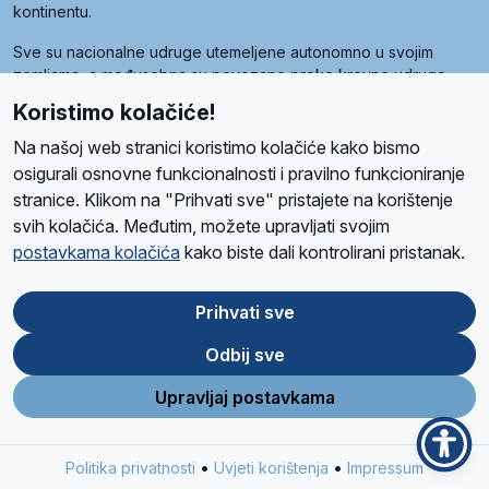
kontinentu.
Sve su nacionalne udruge utemeljene autonomno u svojim
zemljama, a međusobna su povezane preko krovne udruge
pod nazivom Svjetska obitelj Radio Marije (World Family of
Koristimo kolačiće!
Radio Maria). Svjetsku obitelj utemeljilo je sedam članica, među
kojima je i hrvatska Udruga Radio Marija.
Na našoj web stranici koristimo kolačiće kako bismo
osigurali osnovne funkcionalnosti i pravilno funkcioniranje
stranice. Klikom na "Prihvati sve" pristajete na korištenje
svih kolačića. Međutim, možete upravljati svojim
O nama
Radio
Program
Volonteri
Prijatelji
Kontakt
Pravila privatnosti
postavkama kolačića
kako biste dali kontrolirani pristanak.
Kolačići
Uvjeti korištenja
Ova stranica je zaštićena Google reCAPTCHA sustavom
Prihvati sve
Odbij sve
App
Google
Store
Play
Upravljaj postavkama
Design and development
SIK
&
C-Tel
•
•
Politika privatnosti
Uvjeti korištenja
Impressum