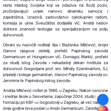
rasta mladog čovjeka koji se odaziva na Božji poziv,
proživljavajući uvijek nanovo dinamiku samoće i
zajedništva. Izrazivši zadovoljstvo cjelokupnim radom,
komisija je uime Sveučilišta dodijelila vlč. Andriji naslov
doktora znanosti teologije sa specijalizacijom na polju
duhovnosti.
Obrani su nazočili roditelji Ilija i Blaženka Miličević, brojni
članovi njegove obitelji, prefekt Papinskog zavoda
Germanicum et Hungaricum vlč. Domagoj Markić, prefekt
za studij istog Zavoda i nekadašnji dekan Instituta za
duhovnost Gregorijane prof. em. Mihály Szentmártoni, SJ,
prijatelji i kolege germaničari, članovi Papinskog zavoda sv.
Jeronima te Papinskog irskog zavoda.
Andrija Miličević rođen je 1986. u Zagrebu. Nakon osnovne
i srednje škole u Sesvetama, započinje 2004. studij i
formaciju pri KBF-u i bogosloviji u Zagrebu, ali već nakon
dvije godine biva poslan u rimski Germanicum. Zaređen je