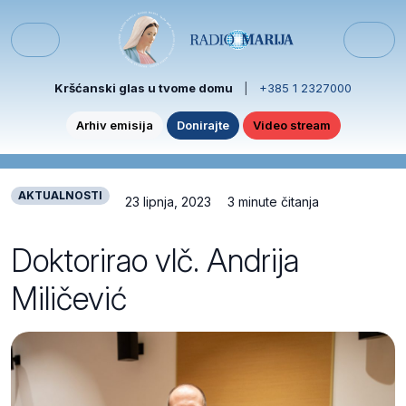
Skip to content
Skip to footer
Menu
Kršćanski glas u tvome domu
|
+385 1 2327000
Arhiv emisija
Donirajte
Video stream
AKTUALNOSTI
23 lipnja, 2023
3 minute čitanja
Doktorirao vlč. Andrija
Miličević