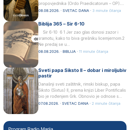
propovjednika (Ordo Praedicatorum – OP).
Svojim životom, dubokom ljubavlju prema
08.08.2026. · SVETAC DANA ·
3 minute čitanja
Kristu…
Biblija 365 – Sir 6-10
Sir 6-10 6 1 Jer zao glas donosi zazor i
sramotu, kako to biva grešniku licemjernom.2
Ne predaj se u…
08.08.2026. · BIBLIJA ·
11 minute čitanja
Sveti papa Siksto II – dobar i miroljubiv
pastir
Današnji sveti zaštitnik, rimski biskup, papa
Siksto (Sixtus) II, prema knjizi Liber Pontificalis
bio je rođenjem Grk. Obnovio je odnose s
afričkim…
07.08.2026. · SVETAC DANA ·
2 minute čitanja
Program Radio Marija