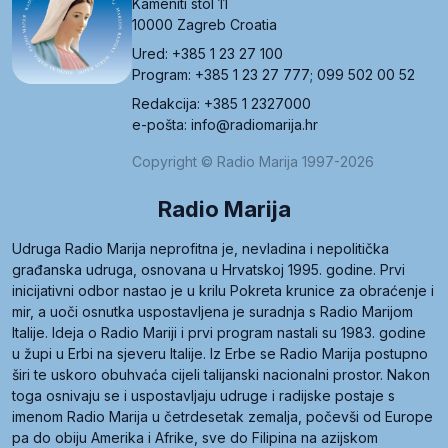
Kameniti stol 11
10000 Zagreb Croatia
Ured: +385 1 23 27 100
Program: +385 1 23 27 777; 099 502 00 52
Redakcija: +385 1 2327000
e-pošta: info@radiomarija.hr
Copyright © Radio Marija 1997-2026
Radio Marija
Udruga Radio Marija neprofitna je, nevladina i nepolitička
građanska udruga, osnovana u Hrvatskoj 1995. godine. Prvi
inicijativni odbor nastao je u krilu Pokreta krunice za obraćenje i
mir, a uoči osnutka uspostavljena je suradnja s Radio Marijom
Italije. Ideja o Radio Mariji i prvi program nastali su 1983. godine
u župi u Erbi na sjeveru Italije. Iz Erbe se Radio Marija postupno
širi te uskoro obuhvaća cijeli talijanski nacionalni prostor. Nakon
toga osnivaju se i uspostavljaju udruge i radijske postaje s
imenom Radio Marija u četrdesetak zemalja, počevši od Europe
pa do obiju Amerika i Afrike, sve do Filipina na azijskom