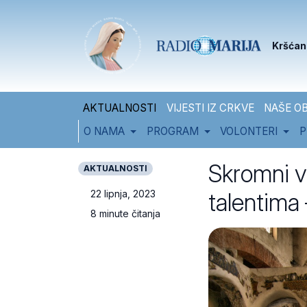
Skip to content
Skip to footer
Kršćan
AKTUALNOSTI
VIJESTI IZ CRKVE
NAŠE OB
O NAMA
PROGRAM
VOLONTERI
P
Skromni v
AKTUALNOSTI
talentima 
22 lipnja, 2023
8 minute čitanja