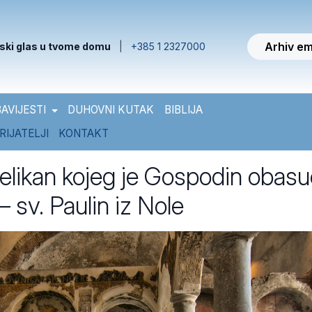
Arhiv em
ski glas u tvome domu
|
+385 1 2327000
AVIJESTI
DUHOVNI KUTAK
BIBLIJA
RIJATELJI
KONTAKT
elikan kojeg je Gospodin obasu
– sv. Paulin iz Nole