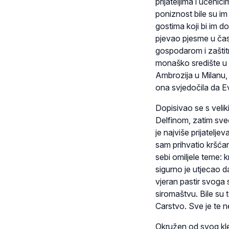
prijateljima i učeni
poniznost bile su im g
gostima koji bi im do
pjevao pjesme u čas
gospodarom i zaštit
monaško središte u It
Ambrozija u Milanu, 
ona svjedočila da Ev
Dopisivao se s velik
Delfinom, zatim sve
je najviše prijatelje
sam prihvatio kršćan
sebi omiljele teme: k
sigurno je utjecao d
vjeran pastir svoga 
siromaštvu. Bile su 
Carstvo. Sve je te n
Okružen od svog kle