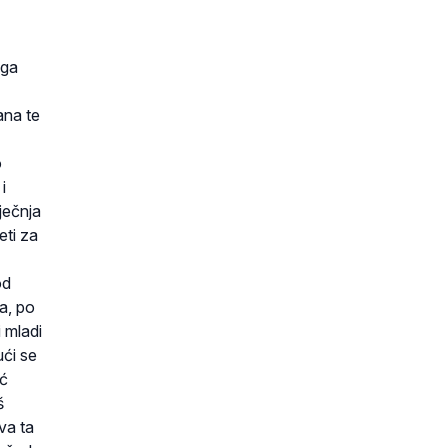
oga
ana te
o
i
ječnja
eti za
od
a, po
i mladi
ući se
eć
š
sva ta