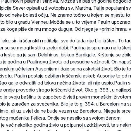
Paulinovih pisama i stihova. Možda se baš tih godina dogodil
picije Sever opisati u životopisu sv. Martina. Taj je popularni s
io od neke bolesti očiju. Ne znamo točno u kojem se mjestu to 
 to bilo u gradu Vienneu.Možda se u to vrijeme Paulin upoznao 
za koga piše da mu mnogo duguje. Od njega je »primio hranu v
 iako sin kršćanskih roditelja, sve do tada nije bio kršten. To tad
er su se mnogi krstili u zreloj dobi. Paulina je spremao na kršten
krstio ga je sam Delphinus, biskup Burdigale. Krštenje se zbil
Ta je godina u Paulinovu životu od presudne važnosti. On napu
anskim učiteljem Ausonijem i daje se na asketski život. Bio je to
ivotu. Paulin postaje ozbiljan kršćanski asket; Ausonije to od 
ao ga je odvratiti od takva načina života, ali nije uspio.Paulin 
e ondje provodio strogo kršćanski život. Oko g. 393., u najljepš
ao je svoju baštinu te započeo živjeti pravim monaškim životom
io je zaređen za svećenika. Bilo je to g. 394. u Barceloni na 
imio, ali uz uvjet da ne bude vezan uz Barcelonu. Njega je srce
etog mučenika Feliksa. Ondje se naselio sa svojom ženom
je već nekoliko godina živio u potpunoj uzdržljivosti, te s neki