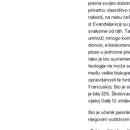
prema svojim dobrim
privatno vlasništvo 
nalaziš, na nebu ćeš
iz Evanđelja koji su
svakome od njih. Tad
umnoži, mnogo korisn
donosi, a beskorisno
pisao u jednome pism
Iako je bio suvremen
teologije ne može se
među velike biskup
opravdanosti te tvrdn
Francuskoj. Bio je s
je bila 355. Školova
cijeloj Galiji IV. stolj
Bio je učenik pjesnik
njegovim vodstvom b