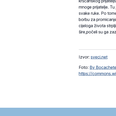
kršćanskog prijatel
mnoge prijatelje. Tu
svake ruke. Po tome
borbu za promicanje
cijeloga života strp
šire,počeli su ga zaz
Izvor:
sveci.net
Foto:
By Bocachete
https://commons.w