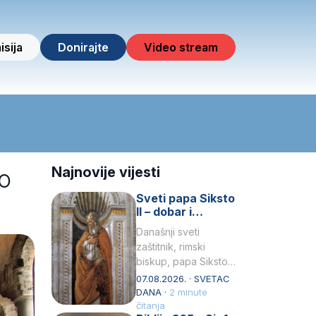
isija
Donirajte
Video stream
o
Najnovije vijesti
Sveti papa Siksto
II – dobar i
miroljubiv pastir
Današnji sveti
zaštitnik, rimski
biskup, papa Siksto
(Sixtus) II, prema
07.08.2026. · SVETAC
knjizi Liber
DANA ·
2 minute
Pontificalis bio je
čitanja