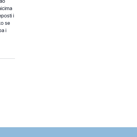
kao
nicima
posti i
ko se
pa i