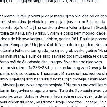
čitelju, oče, dugujem stegu, dostojanstvo, znanje, ures toge i
t prema učitelju pokazuje da je među njima bilo više od običn
enik. Među njima je vladalo pravo prijateljstvo, a možda i među
usonije bijaše učitelj i na carskom dvoru Valentinijana I. i Gracij
rija za Italiju, Ilirik i Afriku. Svojim je položajem mogao, dakle,
dođe do blistave karijere. I doista, godine 381. Paulin je posta
rajine Kampanije. U toj je službi došao u dodir s gradom Nolom 
enika Feliksa u tom gradu, na čiji su grob svake godine 14. si
 sa svih strana. Paulin će silno zavoljeti toga mučenika te ga uz
žemo reći da će odsada čitav njegov život biti pod njegovim
e u domovinu između 383–384 g., nakon kratkog zadržavanja k
spaniju gdje se oženio s Therasijom. S njome je imao jednog sin
umro u djetinjoj dobi na veliku žalost svojih roditelja. Ožalošćen
u Akvitaniju na svoje bogate posjede. Vrijeme su provodili kreć
kulturnim krugovima onoga vremena. To je društvo sačinjavao v
sonije, zatim Sulpicije Sever, mladi nadareni odvjetnik, tada jo
avni kršćanski pisac, pa i filozof Jovije i bogataš Gastidije. Za 