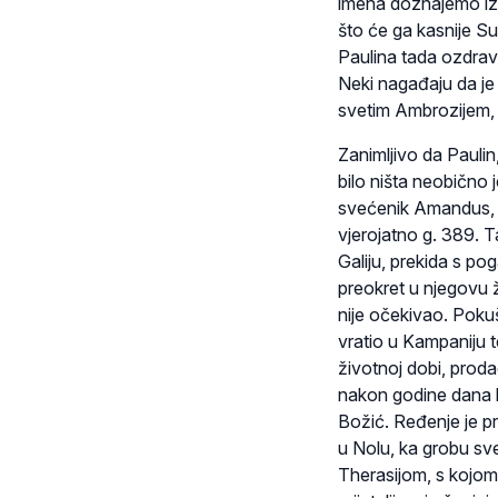
imena doznajemo iz 
što će ga kasnije Sul
Paulina tada ozdrav
Neki nagađaju da je
svetim Ambrozijem, 
Zanimljivo da Paulin,
bilo ništa neobično j
svećenik Amandus, a 
vjerojatno g. 389. 
Galiju, prekida s pog
preokret u njegovu ž
nije očekivao. Pokuš
vratio u Kampaniju t
životnoj dobi, prod
nakon godine dana b
Božić. Ređenje je pr
u Nolu, ka grobu sv
Therasijom, s kojom 