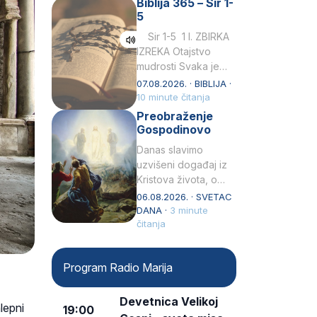
Biblija 365 – Sir 1-
rođenjem Grk.
5
Obnovio je odnose s
afričkim…
Sir 1-5 1 I. ZBIRKA
IZREKA Otajstvo
mudrosti Svaka je
mudrost od Gospoda
07.08.2026. · BIBLIJA ·
i s njime je dovijeka.2
10 minute čitanja
Tko će…
Preobraženje
Gospodinovo
Danas slavimo
uzvišeni događaj iz
Kristova života, o
kojem nas izvješćuju
06.08.2026. · SVETAC
evanđelisti Matej,
DANA ·
3 minute
Marko i Luka te sveti
čitanja
Petar u svojoj
drugoj…
Program Radio Marija
Devetnica Velikoj
lepni
19:00