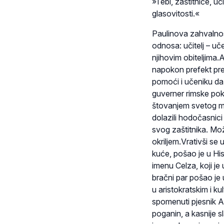
»Tebi, zaštitniče, u
glasovitosti.«
Paulinova zahvalnos
odnosa: učitelj – uč
njihovim obiteljima.A
napokon prefekt preto
pomoći i učeniku da 
guverner rimske pok
štovanjem svetog muč
dolazili hodočasnici
svog zaštitnika. Mo
okriljem.Vrativši s
kuće, pošao je u Hi
imenu Celza, koji je 
bračni par pošao je 
u aristokratskim i 
spomenuti pjesnik Au
poganin, a kasnije sl