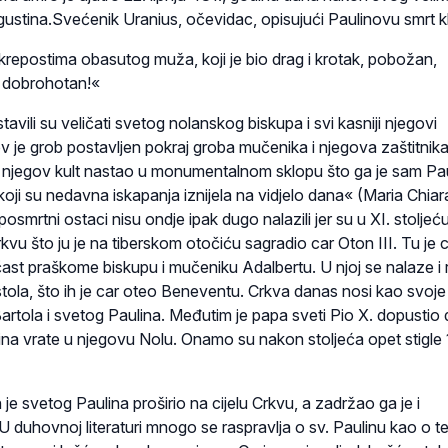
ustina.Svećenik Uranius, očevidac, opisujući Paulinovu smrt kl
 krepostima obasutog muža, koji je bio drag i krotak, pobožan,
i dobrohotan!«
avili su veličati svetog nolanskog biskupa i svi kasniji njegovi
v je grob postavljen pokraj groba mučenika i njegova zaštitnika
rvi njegov kult nastao u monumentalnom sklopu što ga je sam Pa
koji su nedavna iskapanja iznijela na vidjelo dana« (Maria Chiar
 posmrtni ostaci nisu ondje ipak dugo nalazili jer su u XI. stoljeću 
kvu što ju je na tiberskom otočiću sagradio car Oton III. Tu je 
čast praškome biskupu i mučeniku Adalbertu. U njoj se nalaze i r
tola, što ih je car oteo Beneventu. Crkva danas nosi kao svoje
artola i svetog Paulina. Međutim je papa sveti Pio X. dopustio 
lina vrate u njegovu Nolu. Onamo su nakon stoljeća opet stigle 
je svetog Paulina proširio na cijelu Crkvu, a zadržao ga je i
U duhovnoj literaturi mnogo se raspravlja o sv. Paulinu kao o t