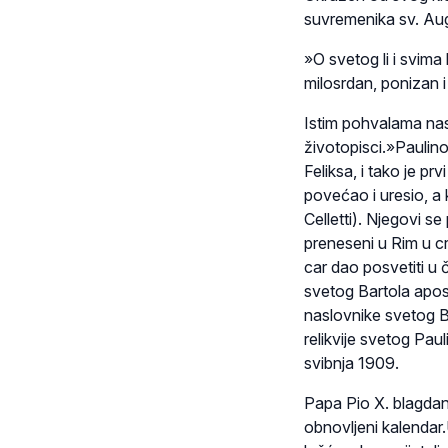
suvremenika sv. Aug
»O svetog li i svima
milosrdan, ponizan 
Istim pohvalama nast
životopisci.»Paulino
Feliksa, i tako je p
povećao i uresio, a 
Celletti). Njegovi se
preneseni u Rim u cr
car dao posvetiti u 
svetog Bartola apos
naslovnike svetog B
relikvije svetog Pau
svibnja 1909.
Papa Pio X. blagdan 
obnovljeni kalendar.