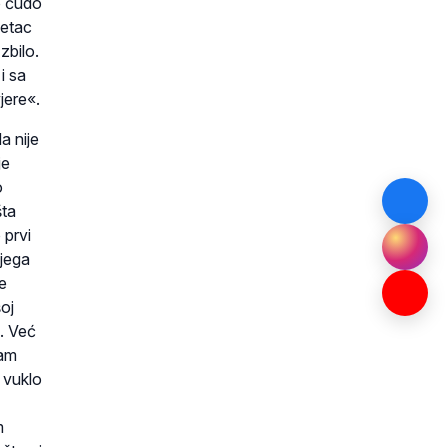
o čudo
vetac
zbilo.
i sa
jere«.
a nije
je
o
šta
 prvi
njega
se
oj
. Već
sam
 vuklo
m