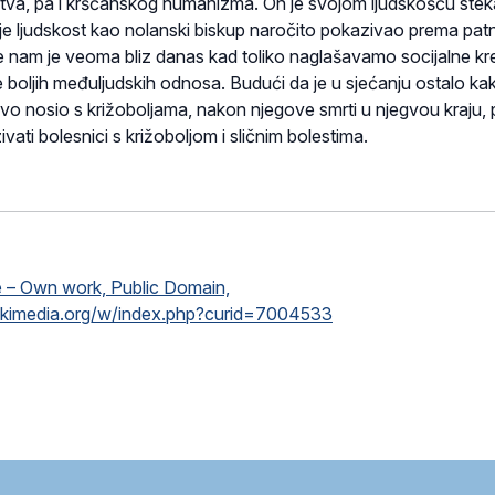
jstva, pa i kršćanskog humanizma. On je svojom ljudskošću ste
 je ljudskost kao nolanski biskup naročito pokazivao prema pat
 nam je veoma bliz danas kad toliko naglašavamo socijalne kre
 boljih međuljudskih odnosa. Budući da je u sjećanju ostalo ka
ljivo nosio s križoboljama, nakon njegove smrti u njegvou kraju, 
ivati bolesnici s križoboljom i sličnim bolestima.
 – Own work, Public Domain,
ikimedia.org/w/index.php?curid=7004533