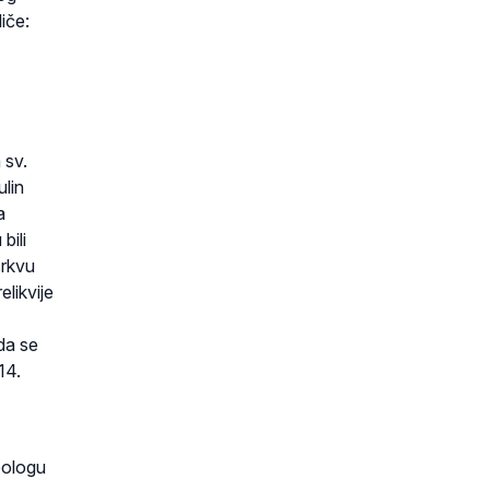
iče:
 sv.
ulin
a
bili
crkvu
elikvije
da se
14.
eologu