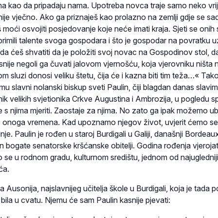
a kao da pripadaju nama. Upotreba novca traje samo neko vri
nije vječno. Ako ga priznaješ kao prolazno na zemlji gdje se sa
 moći osvojiti posjedovanje koje neće imati kraja. Sjeti se onih
 primili talente svoga gospodara i što je gospodar na povratku u
a ćeš shvatiti da je položiti svoj novac na Gospodinov stol, d
ije negoli ga čuvati jalovom vjernošću, koja vjerovniku ništa 
m sluzi donosi veliku štetu, čija će i kazna biti tim teža…« Tako
u slavni nolanski biskup sveti Paulin, čiji blagdan danas slavim
ik velikih svjetionika Crkve Augustina i Ambrozija, u pogledu sp
 s njima mjeriti. Zaostaje za njima. No zato ga ipak možemo ubr
e onoga vremena. Kad upoznamo njegov život, uvjerit ćemo se
je. Paulin je rođen u staroj Burdigali u Galiji, današnji Bordeau
in bogate senatorske kršćanske obitelji. Godina rođenja vjeroj
o se u rodnom gradu, kulturnom središtu, jednom od najuglednij
eća.
a Ausonija, najslavnijeg učitelja škole u Burdigali, koja je tada 
ila u cvatu. Njemu će sam Paulin kasnije pjevati: