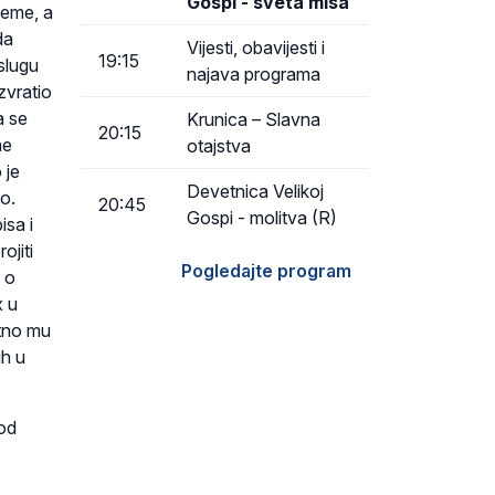
Gospi - sveta misa
jeme, a
da
Vijesti, obavijesti i
19:15
 slugu
najava programa
zvratio
a se
Krunica – Slavna
20:15
ne
otajstva
 je
Devetnica Velikoj
o.
20:45
Gospi - molitva (R)
isa i
ojiti
Pogledajte program
 o
x u
atno mu
ih u
pod