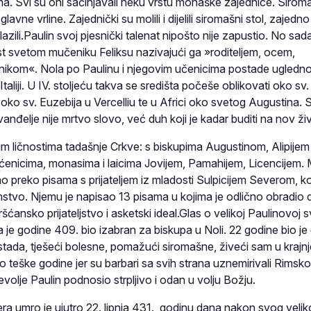
cima. Svi su oni sačinjavali neku vrstu monaške zajednice. Sirom
lavne vrline. Zajednički su molili i dijelili siromašni stol, zajedno 
lazili.Paulin svoj pjesnički talenat nipošto nije zapustio. No sada
t svetom mučeniku Feliksu nazivajući ga »roditeljem, ocem,
nikom«. Nola po Paulinu i njegovim učenicima postade ugledn
aliji. U IV. stoljeću takva se središta počeše oblikovati oko sv.
oko sv. Euzebija u Vercelliu te u Africi oko svetog Augustina. 
anđelje nije mrtvo slovo, već duh koji je kadar buditi na nov ži
im ličnostima tadašnje Crkve: s biskupima Augustinom, Alipijem 
ćenicima, monasima i laicima Jovijem, Pamahijem, Licencijem
vao preko pisama s prijateljem iz mladosti Sulpicijem Severom, koji
stvo. Njemu je napisao 13 pisama u kojima je odlično obradio d
ršćansko prijateljstvo i asketski ideal.Glas o velikoj Paulinovoj s
a je godine 409. bio izabran za biskupa u Noli. 22 godine bio je 
stada, tješeći bolesne, pomažući siromašne, živeći sam u krajn
to teške godine jer su barbari sa svih strana uznemirivali Rimsko
evolje Paulin podnosio strpljivo i odan u volju Božju.
ra umro je ujutro 22. lipnja 431., godinu dana nakon svog veli