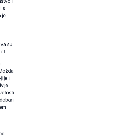
aštvo i
i s
 je
o
Sva su
vot.
i
. Možda
 je i
vije
vetosti
dobar i
jem
kog