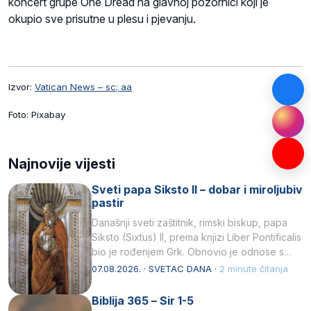
koncert grupe One Dread na glavnoj pozornici koji je
okupio sve prisutne u plesu i pjevanju.
Izvor:
Vatican News – sc; aa
Foto: Pixabay
Najnovije vijesti
Sveti papa Siksto II – dobar i miroljubiv
pastir
Današnji sveti zaštitnik, rimski biskup, papa
Siksto (Sixtus) II, prema knjizi Liber Pontificalis
bio je rođenjem Grk. Obnovio je odnose s
afričkim…
07.08.2026. · SVETAC DANA ·
2 minute čitanja
Biblija 365 – Sir 1-5