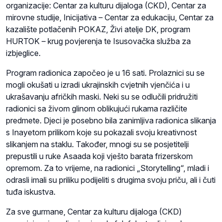
organizacije: Centar za kulturu dijaloga (CKD), Centar za
mirovne studije, Inicijativa – Centar za edukaciju, Centar za
kazalište potlačenih POKAZ, Živi atelje DK, program
HURTOK – krug povjerenja te Isusovačka služba za
izbjeglice.
Program radionica započeo je u 16 sati. Prolaznici su se
mogli okušati u izradi ukrajinskih cvjetnih vjenčića i u
ukrašavanju afričkih maski. Neki su se odlučili pridružiti
radionici sa živom glinom oblikujući rukama različite
predmete. Djeci je posebno bila zanimljiva radionica slikanja
s Inayetom prilikom koje su pokazali svoju kreativnost
slikanjem na staklu. Također, mnogi su se posjetitelji
prepustili u ruke Asaada koji vješto barata frizerskom
opremom. Za to vrijeme, na radionici „Storytelling“, mladi i
odrasli imali su priliku podijeliti s drugima svoju priču, ali i čuti
tuđa iskustva.
Za sve gurmane, Centar za kulturu dijaloga (CKD)