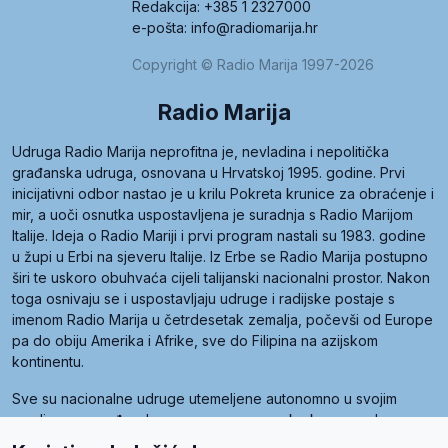
Redakcija: +385 1 2327000
e-pošta: info@radiomarija.hr
Copyright © Radio Marija 1997-2026
Radio Marija
Udruga Radio Marija neprofitna je, nevladina i nepolitička
građanska udruga, osnovana u Hrvatskoj 1995. godine. Prvi
inicijativni odbor nastao je u krilu Pokreta krunice za obraćenje i
mir, a uoči osnutka uspostavljena je suradnja s Radio Marijom
Italije. Ideja o Radio Mariji i prvi program nastali su 1983. godine
u župi u Erbi na sjeveru Italije. Iz Erbe se Radio Marija postupno
širi te uskoro obuhvaća cijeli talijanski nacionalni prostor. Nakon
toga osnivaju se i uspostavljaju udruge i radijske postaje s
imenom Radio Marija u četrdesetak zemalja, počevši od Europe
pa do obiju Amerika i Afrike, sve do Filipina na azijskom
kontinentu.
Sve su nacionalne udruge utemeljene autonomno u svojim
zemljama, a međusobna su povezane preko krovne udruge
pod nazivom Svjetska obitelj Radio Marije (World Family of