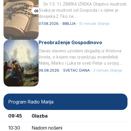
Sir 1-5 1 I. ZBIRKA IZREKA Otajstvo mudrosti
Svaka je mudrost od Gospoda i s njime je
dovijeka.2 Tko će…
07.08.2026. · BIBLIJA ·
10 minute čitanja
Preobraženje Gospodinovo
Danas slavimo uzvišeni događaj iz Kristova
života, o kojem nas izvješćuju evanđelisti
Matej, Marko i Luka te sveti Petar u svojoj
drugoj…
06.08.2026. · SVETAC DANA ·
3 minute čitanja
Program Radio Marija
09:45
Glazba
10:30
Nadom nošeni