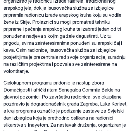
organizirao je radionicu izrade falafela, tradicionalnog
arapskog jela, dok je Isusovačka služba za izbjeglice
pripremila radionicu izrade arapskog kruha koju su vodile
žene iz Sirije. Prolaznici su mogli promatrati tehniku
pripreme i pečenja arapskog kruha te izabrati jedan od tri
ponuđena nadjeva s kojim ga žele degustirati. Uz tu
prigodu, svima zainteresiranima ponuđeni su arapski čaj i
kava. Osim radionice, Isusovačka služba za izbjeglice
posjetitljima je prezentirala rad svoje organizacije, suradnju
na različitim projektima i pozvala sve zainteresirane na
volontiranje.
Cjelokupnom programu pridonio je nastup zbora
Domaćigosti i afrički ritam Senegalca Commija Balde na
glavnoj pozornici. Po završetku radionica, sve okupljene
pozdravio je dogradonačelnik grada Zagreba, Luka Korlaet,
a kraj programa označilo je podizanje zastave za Svjetski
dan izbjeglica koja je prethodno oslikana na radionici
slikarstva s Inayetom. Za nastavak druženja, organiziran je