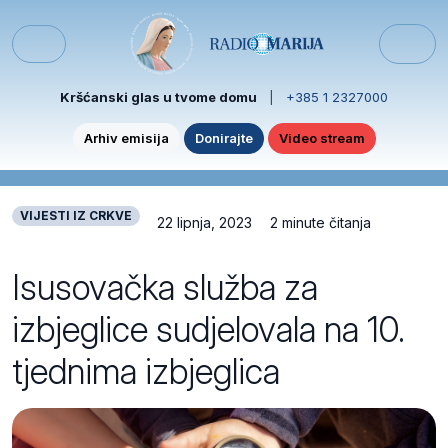
Skip to content
Skip to footer
Menu
Kršćanski glas u tvome domu
|
+385 1 2327000
Arhiv emisija
Donirajte
Video stream
VIJESTI IZ CRKVE
22 lipnja, 2023
2 minute čitanja
Isusovačka služba za
izbjeglice sudjelovala na 10.
tjednima izbjeglica