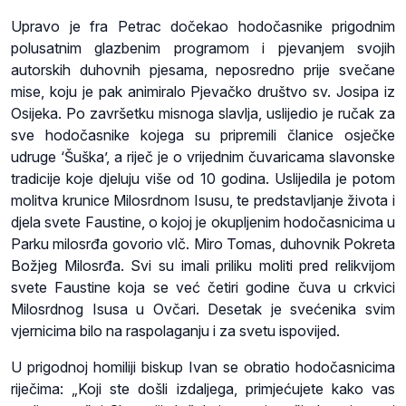
Upravo je fra Petrac dočekao hodočasnike prigodnim
polusatnim glazbenim programom i pjevanjem svojih
autorskih duhovnih pjesama, neposredno prije svečane
mise, koju je pak animiralo Pjevačko društvo sv. Josipa iz
Osijeka. Po završetku misnoga slavlja, uslijedio je ručak za
sve hodočasnike kojega su pripremili članice osječke
udruge ‘Šuška’, a riječ je o vrijednim čuvaricama slavonske
tradicije koje djeluju više od 10 godina. Uslijedila je potom
molitva krunice Milosrdnom Isusu, te predstavljanje života i
djela svete Faustine, o kojoj je okupljenim hodočasnicima u
Parku milosrđa govorio vlč. Miro Tomas, duhovnik Pokreta
Božjeg Milosrđa. Svi su imali priliku moliti pred relikvijom
svete Faustine koja se već četiri godine čuva u crkvici
Milosrdnog Isusa u Ovčari. Desetak je svećenika svim
vjernicima bilo na raspolaganju i za svetu ispovijed.
U prigodnoj homiliji biskup Ivan se obratio hodočasnicima
riječima: „Koji ste došli izdaljega, primjećujete kako vas