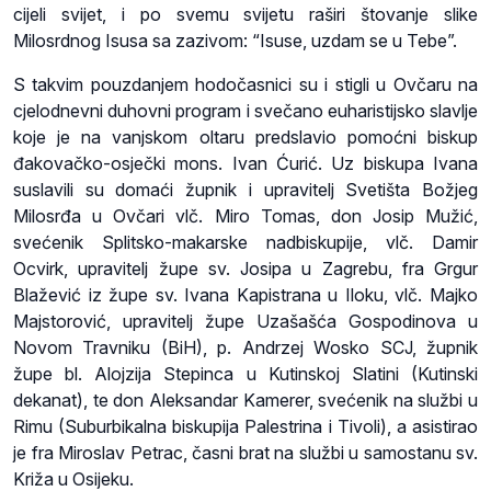
cijeli svijet, i po svemu svijetu raširi štovanje slike
Milosrdnog Isusa sa zazivom: “Isuse, uzdam se u Tebe”.
S takvim pouzdanjem hodočasnici su i stigli u Ovčaru na
cjelodnevni duhovni program i svečano euharistijsko slavlje
koje je na vanjskom oltaru predslavio pomoćni biskup
đakovačko-osječki mons. Ivan Ćurić. Uz biskupa Ivana
suslavili su domaći župnik i upravitelj Svetišta Božjeg
Milosrđa u Ovčari vlč. Miro Tomas, don Josip Mužić,
svećenik Splitsko-makarske nadbiskupije, vlč. Damir
Ocvirk, upravitelj župe sv. Josipa u Zagrebu, fra Grgur
Blažević iz župe sv. Ivana Kapistrana u Iloku, vlč. Majko
Majstorović, upravitelj župe Uzašašća Gospodinova u
Novom Travniku (BiH), p. Andrzej Wosko SCJ, župnik
župe bl. Alojzija Stepinca u Kutinskoj Slatini (Kutinski
dekanat), te don Aleksandar Kamerer, svećenik na službi u
Rimu (Suburbikalna biskupija Palestrina i Tivoli), a asistirao
je fra Miroslav Petrac, časni brat na službi u samostanu sv.
Križa u Osijeku.