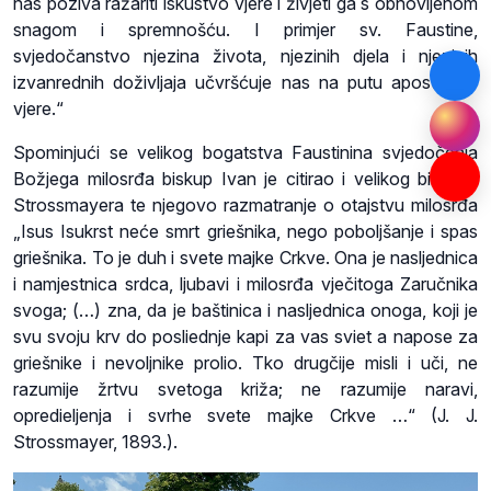
nas poziva ražariti iskustvo vjere i živjeti ga s obnovljenom
snagom i spremnošću. I primjer sv. Faustine,
svjedočanstvo njezina života, njezinih djela i njezinih
izvanrednih doživljaja učvršćuje nas na putu apostolske
vjere.“
Spominjući se velikog bogatstva Faustinina svjedočenja
Božjega milosrđa biskup Ivan je citirao i velikog biskupa
Strossmayera te njegovo razmatranje o otajstvu milosrđa
„Isus Isukrst neće smrt griešnika, nego poboljšanje i spas
griešnika. To je duh i svete majke Crkve. Ona je nasljednica
i namjestnica srdca, ljubavi i milosrđa vječitoga Zaručnika
svoga; (…) zna, da je baštinica i nasljednica onoga, koji je
svu svoju krv do posliednje kapi za vas sviet a napose za
griešnike i nevoljnike prolio. Tko drugčije misli i uči, ne
razumije žrtvu svetoga križa; ne razumije naravi,
opredieljenja i svrhe svete majke Crkve …“ (J. J.
Strossmayer, 1893.).