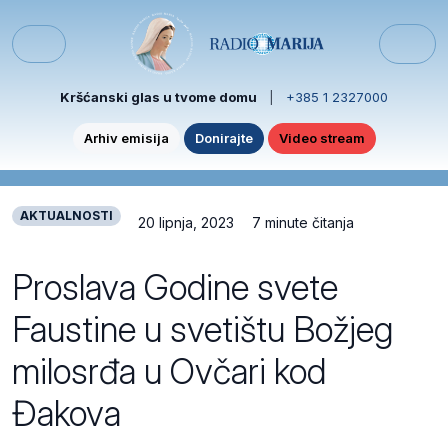
Skip to content
Skip to footer
Menu
Kršćanski glas u tvome domu
|
+385 1 2327000
Arhiv emisija
Donirajte
Video stream
AKTUALNOSTI
20 lipnja, 2023
7 minute čitanja
Proslava Godine svete
Faustine u svetištu Božjeg
milosrđa u Ovčari kod
Đakova