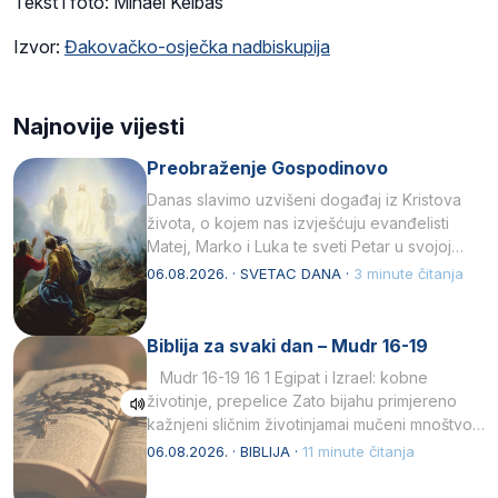
Tekst i foto: Mihael Kelbas
Izvor:
Đakovačko-osječka nadbiskupija
Najnovije vijesti
Preobraženje Gospodinovo
Danas slavimo uzvišeni događaj iz Kristova
života, o kojem nas izvješćuju evanđelisti
Matej, Marko i Luka te sveti Petar u svojoj
drugoj…
06.08.2026. · SVETAC DANA ·
3 minute čitanja
Biblija za svaki dan – Mudr 16-19
Mudr 16-19 16 1 Egipat i Izrael: kobne
životinje, prepelice Zato bijahu primjereno
kažnjeni sličnim životinjamai mučeni mnoštvom
kukaca.2 A narod…
06.08.2026. · BIBLIJA ·
11 minute čitanja