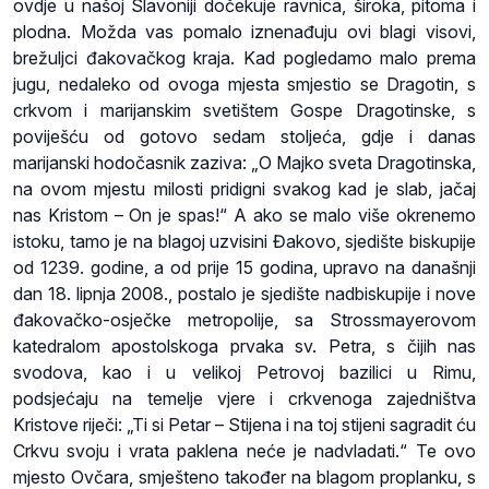
ovdje u našoj Slavoniji dočekuje ravnica, široka, pitoma i
plodna. Možda vas pomalo iznenađuju ovi blagi visovi,
brežuljci đakovačkog kraja. Kad pogledamo malo prema
jugu, nedaleko od ovoga mjesta smjestio se Dragotin, s
crkvom i marijanskim svetištem Gospe Dragotinske, s
poviješću od gotovo sedam stoljeća, gdje i danas
marijanski hodočasnik zaziva: „O Majko sveta Dragotinska,
na ovom mjestu milosti pridigni svakog kad je slab, jačaj
nas Kristom – On je spas!“ A ako se malo više okrenemo
istoku, tamo je na blagoj uzvisini Đakovo, sjedište biskupije
od 1239. godine, a od prije 15 godina, upravo na današnji
dan 18. lipnja 2008., postalo je sjedište nadbiskupije i nove
đakovačko-osječke metropolije, sa Strossmayerovom
katedralom apostolskoga prvaka sv. Petra, s čijih nas
svodova, kao i u velikoj Petrovoj bazilici u Rimu,
podsjećaju na temelje vjere i crkvenoga zajedništva
Kristove riječi: „Ti si Petar – Stijena i na toj stijeni sagradit ću
Crkvu svoju i vrata paklena neće je nadvladati.“ Te ovo
mjesto Ovčara, smješteno također na blagom proplanku, s