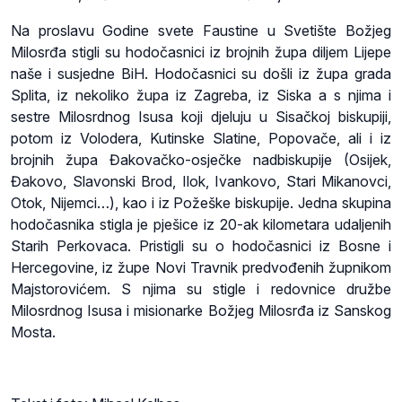
Na proslavu Godine svete Faustine u Svetište Božjeg
Milosrđa stigli su hodočasnici iz brojnih župa diljem Lijepe
naše i susjedne BiH. Hodočasnici su došli iz župa grada
Splita, iz nekoliko župa iz Zagreba, iz Siska a s njima i
sestre Milosrdnog Isusa koji djeluju u Sisačkoj biskupiji,
potom iz Volodera, Kutinske Slatine, Popovače, ali i iz
brojnih župa Đakovačko-osječke nadbiskupije (Osijek,
Đakovo, Slavonski Brod, Ilok, Ivankovo, Stari Mikanovci,
Otok, Nijemci…), kao i iz Požeške biskupije. Jedna skupina
hodočasnika stigla je pješice iz 20-ak kilometara udaljenih
Starih Perkovaca. Pristigli su o hodočasnici iz Bosne i
Hercegovine, iz župe Novi Travnik predvođenih župnikom
Majstorovićem. S njima su stigle i redovnice družbe
Milosrdnog Isusa i misionarke Božjeg Milosrđa iz Sanskog
Mosta.