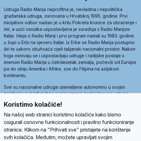
Udruga Radio Marija neprofitna je, nevladina i nepolitička
građanska udruga, osnovana u Hrvatskoj 1995. godine. Prvi
inicijativni odbor nastao je u krilu Pokreta krunice za obraćenje i
mir, a uoči osnutka uspostavljena je suradnja s Radio Marijom
Italije. Ideja o Radio Mariji i prvi program nastali su 1983. godine
u župi u Erbi na sjeveru Italije. Iz Erbe se Radio Marija postupno
širi te uskoro obuhvaća cijeli talijanski nacionalni prostor. Nakon
toga osnivaju se i uspostavljaju udruge i radijske postaje s
imenom Radio Marija u četrdesetak zemalja, počevši od Europe
pa do obiju Amerika i Afrike, sve do Filipina na azijskom
kontinentu.
Sve su nacionalne udruge utemeljene autonomno u svojim
zemljama, a međusobna su povezane preko krovne udruge
pod nazivom Svjetska obitelj Radio Marije (World Family of
Koristimo kolačiće!
Radio Maria). Svjetsku obitelj utemeljilo je sedam članica, među
kojima je i hrvatska Udruga Radio Marija.
Na našoj web stranici koristimo kolačiće kako bismo
osigurali osnovne funkcionalnosti i pravilno funkcioniranje
stranice. Klikom na "Prihvati sve" pristajete na korištenje
svih kolačića. Međutim, možete upravljati svojim