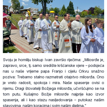
Svoju je homiliju biskup Ivan završio riječima: „Milosrđe je,
zapravo, srce, tj. samo središte kršćanske vjere – podsjeća
nas u naše vrijeme papa Franjo i cijelu Crkvu snažno
poziva: Trebamo stalno razmatrati otajstvo milosrđa. Ono
je vrelo radosti, spokoja i mira. Naše spasenje ovisi o
njemu. Dragi štovatelji Božjega milosrđa, učvršćujmo se na
tom putu. Kušajmo Božje milosrđe najprije kao izvor
spasenja, ali i kao stazu nasljedovanja – putokaz našim
stavovima, našim koracima i svim našim djelima.“