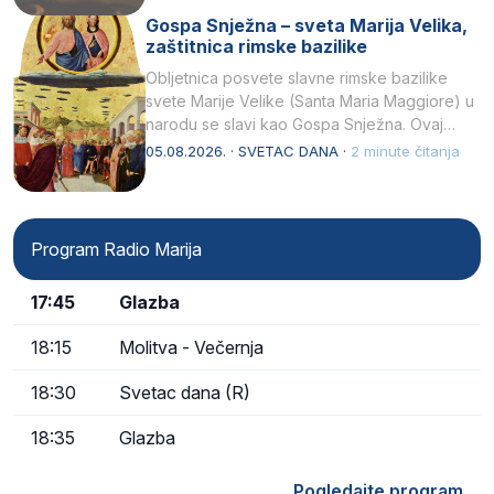
Gospa Snježna – sveta Marija Velika,
zaštitnica rimske bazilike
Obljetnica posvete slavne rimske bazilike
svete Marije Velike (Santa Maria Maggiore) u
narodu se slavi kao Gospa Snježna. Ovaj
naziv, Sancta Maria…
05.08.2026. · SVETAC DANA ·
2 minute čitanja
Program Radio Marija
17:45
Glazba
18:15
Molitva - Večernja
18:30
Svetac dana (R)
18:35
Glazba
Pogledajte program