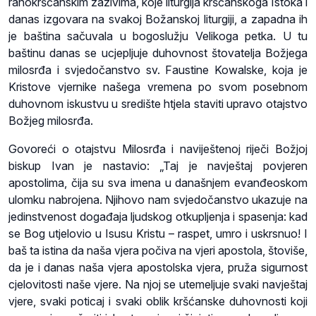
ranokršćanskim zazivima, koje liturgija kršćanskoga Istoka i
danas izgovara na svakoj Božanskoj liturgiji, a zapadna ih
je baština sačuvala u bogoslužju Velikoga petka. U tu
baštinu danas se ucjepljuje duhovnost štovatelja Božjega
milosrđa i svjedočanstvo sv. Faustine Kowalske, koja je
Kristove vjernike našega vremena po svom posebnom
duhovnom iskustvu u središte htjela staviti upravo otajstvo
Božjeg milosrđa.
Govoreći o otajstvu Milosrđa i naviještenoj riječi Božjoj
biskup Ivan je nastavio: „Taj je navještaj povjeren
apostolima, čija su sva imena u današnjem evanđeoskom
ulomku nabrojena. Njihovo nam svjedočanstvo ukazuje na
jedinstvenost događaja ljudskog otkupljenja i spasenja: kad
se Bog utjelovio u Isusu Kristu – raspet, umro i uskrsnuo! I
baš ta istina da naša vjera počiva na vjeri apostola, štoviše,
da je i danas naša vjera apostolska vjera, pruža sigurnost
cjelovitosti naše vjere. Na njoj se utemeljuje svaki navještaj
vjere, svaki poticaj i svaki oblik kršćanske duhovnosti koji