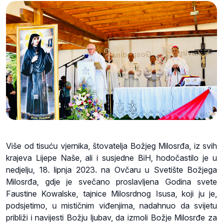
Više od tisuću vjernika, štovatelja Božjeg Milosrđa, iz svih
krajeva Lijepe Naše, ali i susjedne BiH, hodočastilo je u
nedjelju, 18. lipnja 2023. na Ovčaru u Svetište Božjega
Milosrđa, gdje je svečano proslavljena Godina svete
Faustine Kowalske, tajnice Milosrdnog Isusa, koji ju je,
podsjetimo, u mističnim viđenjima, nadahnuo da svijetu
približi i navijesti Božju ljubav, da izmoli Božje Milosrđe za