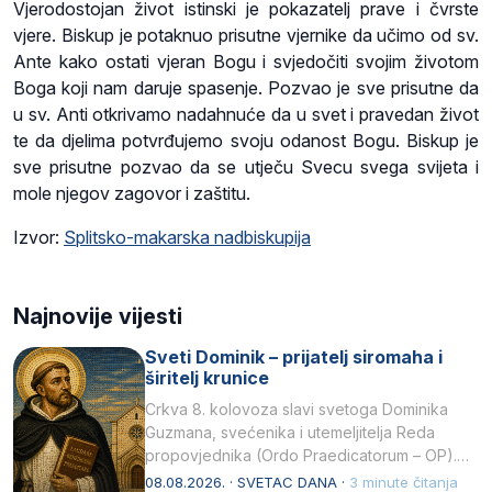
Vjerodostojan život istinski je pokazatelj prave i čvrste
vjere. Biskup je potaknuo prisutne vjernike da učimo od sv.
Ante kako ostati vjeran Bogu i svjedočiti svojim životom
Boga koji nam daruje spasenje. Pozvao je sve prisutne da
u sv. Anti otkrivamo nadahnuće da u svet i pravedan život
te da djelima potvrđujemo svoju odanost Bogu. Biskup je
sve prisutne pozvao da se utječu Svecu svega svijeta i
mole njegov zagovor i zaštitu.
Izvor:
Splitsko-makarska nadbiskupija
Najnovije vijesti
Sveti Dominik – prijatelj siromaha i
širitelj krunice
Crkva 8. kolovoza slavi svetoga Dominika
Guzmana, svećenika i utemeljitelja Reda
propovjednika (Ordo Praedicatorum – OP).
Svojim životom, dubokom ljubavlju prema
08.08.2026. · SVETAC DANA ·
3 minute čitanja