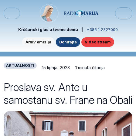
Skip to content
Skip to footer
Menu
Kršćanski glas u tvome domu
|
+385 1 2327000
Arhiv emisija
Donirajte
Video stream
AKTUALNOSTI
15 lipnja, 2023
1 minuta čitanja
Proslava sv. Ante u
samostanu sv. Frane na Obali