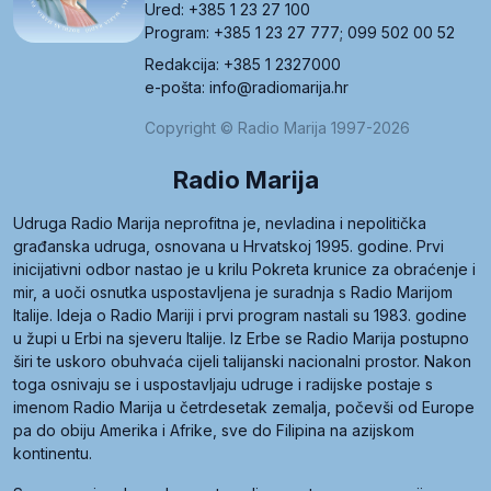
Ured: +385 1 23 27 100
Program: +385 1 23 27 777; 099 502 00 52
Redakcija: +385 1 2327000
e-pošta: info@radiomarija.hr
Copyright © Radio Marija 1997-2026
Radio Marija
Udruga Radio Marija neprofitna je, nevladina i nepolitička
građanska udruga, osnovana u Hrvatskoj 1995. godine. Prvi
inicijativni odbor nastao je u krilu Pokreta krunice za obraćenje i
mir, a uoči osnutka uspostavljena je suradnja s Radio Marijom
Italije. Ideja o Radio Mariji i prvi program nastali su 1983. godine
u župi u Erbi na sjeveru Italije. Iz Erbe se Radio Marija postupno
širi te uskoro obuhvaća cijeli talijanski nacionalni prostor. Nakon
toga osnivaju se i uspostavljaju udruge i radijske postaje s
imenom Radio Marija u četrdesetak zemalja, počevši od Europe
pa do obiju Amerika i Afrike, sve do Filipina na azijskom
kontinentu.