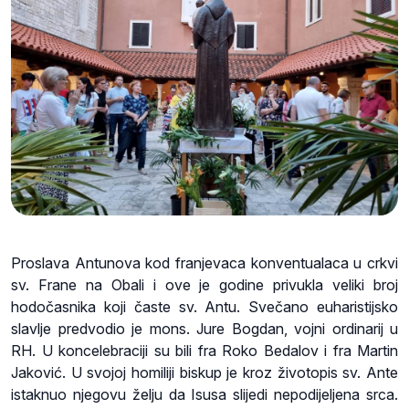
Proslava Antunova kod franjevaca konventualaca u crkvi
sv. Frane na Obali i ove je godine privukla veliki broj
hodočasnika koji časte sv. Antu. Svečano euharistijsko
slavlje predvodio je mons. Jure Bogdan, vojni ordinarij u
RH. U koncelebraciji su bili fra Roko Bedalov i fra Martin
Jaković. U svojoj homiliji biskup je kroz životopis sv. Ante
istaknuo njegovu želju da Isusa slijedi nepodijeljena srca.