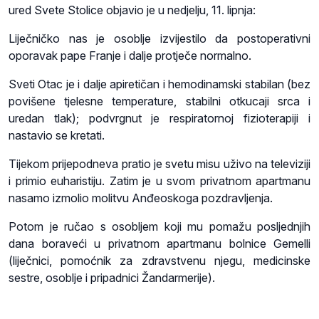
ured Svete Stolice objavio je u nedjelju, 11. lipnja:
Liječničko nas je osoblje izvijestilo da postoperativni
oporavak pape Franje i dalje protječe normalno.
Sveti Otac je i dalje apiretičan i hemodinamski stabilan (bez
povišene tjelesne temperature, stabilni otkucaji srca i
uredan tlak); podvrgnut je respiratornoj fizioterapiji i
nastavio se kretati.
Tijekom prijepodneva pratio je svetu misu uživo na televiziji
i primio euharistiju. Zatim je u svom privatnom apartmanu
nasamo izmolio molitvu Anđeoskoga pozdravljenja.
Potom je ručao s osobljem koji mu pomažu posljednjih
dana boraveći u privatnom apartmanu bolnice Gemelli
(liječnici, pomoćnik za zdravstvenu njegu, medicinske
sestre, osoblje i pripadnici Žandarmerije).