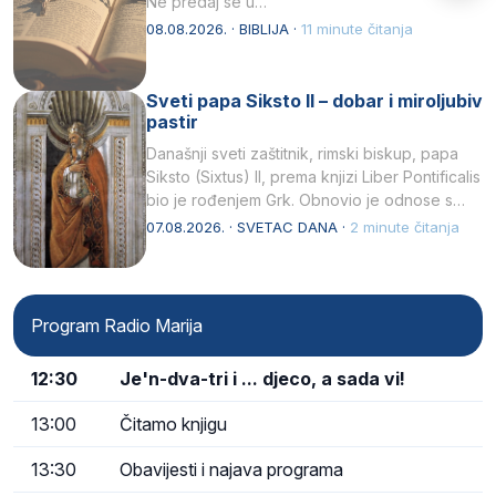
Ne predaj se u…
08.08.2026. · BIBLIJA ·
11 minute čitanja
Sveti papa Siksto II – dobar i miroljubiv
pastir
Današnji sveti zaštitnik, rimski biskup, papa
Siksto (Sixtus) II, prema knjizi Liber Pontificalis
bio je rođenjem Grk. Obnovio je odnose s
afričkim…
07.08.2026. · SVETAC DANA ·
2 minute čitanja
Program Radio Marija
12:30
Je'n-dva-tri i ... djeco, a sada vi!
13:00
Čitamo knjigu
13:30
Obavijesti i najava programa