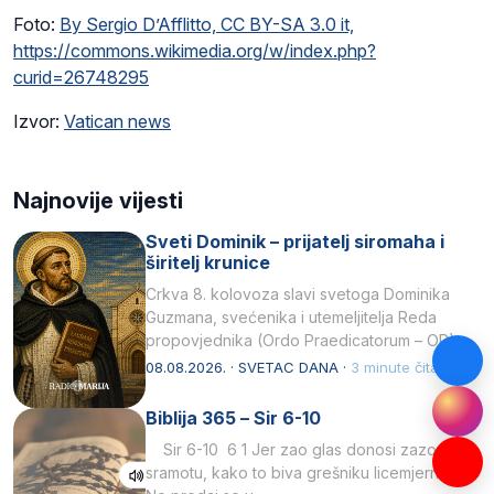
Foto:
By Sergio D’Afflitto, CC BY-SA 3.0 it,
https://commons.wikimedia.org/w/index.php?
curid=26748295
Izvor:
Vatican news
Najnovije vijesti
Sveti Dominik – prijatelj siromaha i
širitelj krunice
Crkva 8. kolovoza slavi svetoga Dominika
Guzmana, svećenika i utemeljitelja Reda
propovjednika (Ordo Praedicatorum – OP).
Svojim životom, dubokom ljubavlju prema
08.08.2026. · SVETAC DANA ·
3 minute čitanja
Kristu…
Biblija 365 – Sir 6-10
Sir 6-10 6 1 Jer zao glas donosi zazor i
sramotu, kako to biva grešniku licemjernom.2