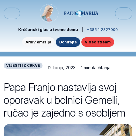
Skip to content
Skip to footer
Menu
Kršćanski glas u tvome domu
|
+385 1 2327000
Arhiv emisija
Donirajte
Video stream
VIJESTI IZ CRKVE
12 lipnja, 2023
1 minuta čitanja
Papa Franjo nastavlja svoj
oporavak u bolnici Gemelli,
ručao je zajedno s osobljem