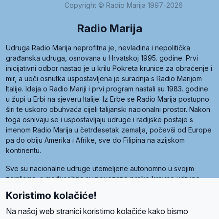
Copyright © Radio Marija 1997-2026
Radio Marija
Udruga Radio Marija neprofitna je, nevladina i nepolitička
građanska udruga, osnovana u Hrvatskoj 1995. godine. Prvi
inicijativni odbor nastao je u krilu Pokreta krunice za obraćenje i
mir, a uoči osnutka uspostavljena je suradnja s Radio Marijom
Italije. Ideja o Radio Mariji i prvi program nastali su 1983. godine
u župi u Erbi na sjeveru Italije. Iz Erbe se Radio Marija postupno
širi te uskoro obuhvaća cijeli talijanski nacionalni prostor. Nakon
toga osnivaju se i uspostavljaju udruge i radijske postaje s
imenom Radio Marija u četrdesetak zemalja, počevši od Europe
pa do obiju Amerika i Afrike, sve do Filipina na azijskom
kontinentu.
Sve su nacionalne udruge utemeljene autonomno u svojim
zemljama, a međusobna su povezane preko krovne udruge
pod nazivom Svjetska obitelj Radio Marije (World Family of
Koristimo kolačiće!
Radio Maria). Svjetsku obitelj utemeljilo je sedam članica, među
kojima je i hrvatska Udruga Radio Marija.
Na našoj web stranici koristimo kolačiće kako bismo