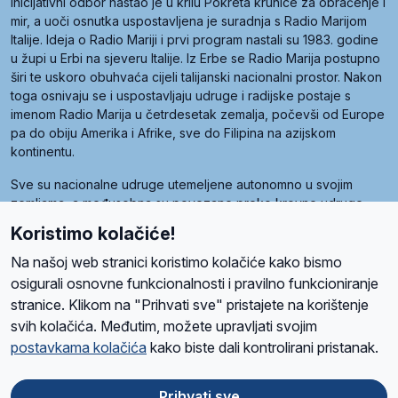
inicijativni odbor nastao je u krilu Pokreta krunice za obraćenje i
mir, a uoči osnutka uspostavljena je suradnja s Radio Marijom
Italije. Ideja o Radio Mariji i prvi program nastali su 1983. godine
u župi u Erbi na sjeveru Italije. Iz Erbe se Radio Marija postupno
širi te uskoro obuhvaća cijeli talijanski nacionalni prostor. Nakon
toga osnivaju se i uspostavljaju udruge i radijske postaje s
imenom Radio Marija u četrdesetak zemalja, počevši od Europe
pa do obiju Amerika i Afrike, sve do Filipina na azijskom
kontinentu.
Sve su nacionalne udruge utemeljene autonomno u svojim
zemljama, a međusobna su povezane preko krovne udruge
pod nazivom Svjetska obitelj Radio Marije (World Family of
Koristimo kolačiće!
Radio Maria). Svjetsku obitelj utemeljilo je sedam članica, među
kojima je i hrvatska Udruga Radio Marija.
Na našoj web stranici koristimo kolačiće kako bismo
osigurali osnovne funkcionalnosti i pravilno funkcioniranje
stranice. Klikom na "Prihvati sve" pristajete na korištenje
svih kolačića. Međutim, možete upravljati svojim
O nama
Radio
Program
Volonteri
Prijatelji
Kontakt
Pravila privatnosti
postavkama kolačića
kako biste dali kontrolirani pristanak.
Kolačići
Uvjeti korištenja
Ova stranica je zaštićena Google reCAPTCHA sustavom
Prihvati sve