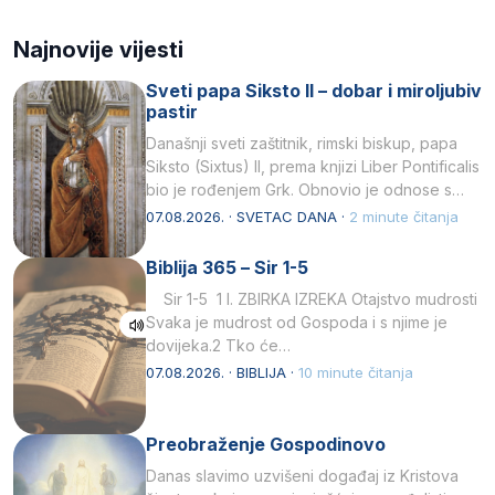
Najnovije vijesti
Sveti papa Siksto II – dobar i miroljubiv
pastir
Današnji sveti zaštitnik, rimski biskup, papa
Siksto (Sixtus) II, prema knjizi Liber Pontificalis
bio je rođenjem Grk. Obnovio je odnose s
afričkim…
07.08.2026. · SVETAC DANA ·
2 minute čitanja
Biblija 365 – Sir 1-5
Sir 1-5 1 I. ZBIRKA IZREKA Otajstvo mudrosti
Svaka je mudrost od Gospoda i s njime je
dovijeka.2 Tko će…
07.08.2026. · BIBLIJA ·
10 minute čitanja
Preobraženje Gospodinovo
Danas slavimo uzvišeni događaj iz Kristova