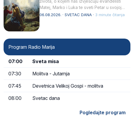
života, o kojem nas izvješćuju evanđelisti
Matej, Marko i Luka te sveti Petar u svojoj
drugoj…
06.08.2026. · SVETAC DANA ·
3 minute čitanja
Program Radio Marija
07:00
Sveta misa
07:30
Molitva - Jutarnja
07:45
Devetnica Velikoj Gospi - molitva
08:00
Svetac dana
Pogledajte program