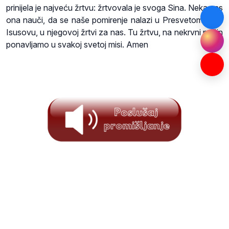
prinijela je najveću žrtvu: žrtvovala je svoga Sina. Neka nas
ona nauči, da se naše pomirenje nalazi u Presvetom Srcu
Isusovu, u njegovoj žrtvi za nas. Tu žrtvu, na nekrvni način
ponavljamo u svakoj svetoj misi. Amen