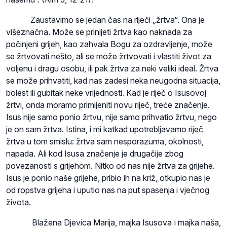
Zaustavimo se jedan čas na riječi „žrtva“. Ona je
višeznačna. Može se prinijeti žrtva kao naknada za
počinjeni grijeh, kao zahvala Bogu za ozdravljenje, može
se žrtvovati nešto, ali se može žrtvovati i vlastiti život za
voljenu i dragu osobu, ili pak žrtva za neki veliki ideal. Žrtva
se može prihvatiti, kad nas zadesi neka neugodna situacija,
bolest ili gubitak neke vrijednosti. Kad je riječ o Isusovoj
žrtvi, onda moramo primijeniti novu riječ, treće značenje.
Isus nije samo ponio žrtvu, nije samo prihvatio žrtvu, nego
je on sam žrtva. Istina, i mi katkad upotrebljavamo riječ
žrtva u tom smislu: žrtva sam nesporazuma, okolnosti,
napada. Ali kod Isusa značenje je drugačije zbog
povezanosti s grijehom. Nitko od nas nije žrtva za grijehe.
Isus je ponio naše grijehe, pribio ih na križ, otkupio nas je
od ropstva grijeha i uputio nas na put spasenja i vječnog
života.
Blažena Djevica Marija, majka Isusova i majka naša,