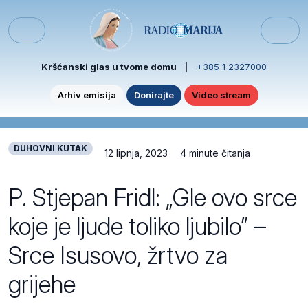
Skip to content
Skip to footer
Menu
Kršćanski glas u tvome domu
|
+385 1 2327000
Arhiv emisija
Donirajte
Video stream
DUHOVNI KUTAK
12 lipnja, 2023
4 minute čitanja
P. Stjepan Fridl: „Gle ovo srce
koje je ljude toliko ljubilo” –
Srce Isusovo, žrtvo za
grijehe