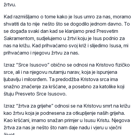
žrtvu.
Kad razmišljamo o tome kako je Isus umro za nas, moramo
shvatiti da to nije nešto što se dogodilo jednom davno. To
se događa svaki dan kad se klanjamo pred Presvetim
Sakramentom, sudjelujemo u žrtvi koju je Isus podnio za
nas na križu. Kad prihvaćamo svoj križ i slijedimo Isusa, mi
prihvaćamo i njegovu žrtvu za nas.
Izraz “Srce Isusovo” obično se odnosi na Kristovo fizičko
srce, ali i na njegovu nutarnju narav, koja je ispunjena
ljubavlju i milosrđem. Ta predodžba Kristova srca ima
snažno značenje za kršćane, a posebno za katolike koji
štuju Presveto Srce Isusovo.
Izraz “žrtva za grijehe” odnosi se na Kristovu smrt na križu
kao žrtvu koja je podnesena za otkupljenje naših grijeha.
Kao kršćani, imamo snažan primjer u Isusu Kristu. Njegova
žrtva za nas je nešto što nam daje nadu i vjeru u vječni
život.