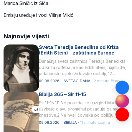
Marica Siničić iz Siča.
Emisiju uređuje i vodi Višnja Mikić.
Najnovije vijesti
Sveta Terezija Benedikta od Križa
(Edith Stein) – zaštitnica Europe
Današnja sveta zaštitnica Terezija Benedikta
od Križa rođena je kao Edith Stein, najmlađe,
jedanaesto dijete židovske obitelji, 12.
listopada 1891, u Wrocławu…
09.08.2026. · SVETAC DANA ·
2 minute čitanja
Biblija 365 – Sir 11–15
Sir 11–15 111 Ne pouzdaj se u izgled Mudrost
uzvisuje glavu siromahui posađuje ga među
knezove.2 Ne hvali čovjeka po obličju
njegovui…
09.08.2026. · BIBLIJA ·
11 minute čitanja