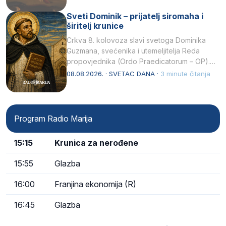
Sveti Dominik – prijatelj siromaha i
širitelj krunice
Crkva 8. kolovoza slavi svetoga Dominika
Guzmana, svećenika i utemeljitelja Reda
propovjednika (Ordo Praedicatorum – OP).
Svojim životom, dubokom ljubavlju prema
08.08.2026. · SVETAC DANA ·
3 minute čitanja
Kristu…
Program Radio Marija
15:15
Krunica za nerođene
15:55
Glazba
16:00
Franjina ekonomija (R)
16:45
Glazba