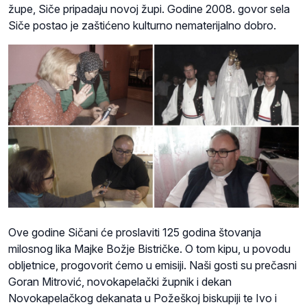
župe, Siče pripadaju novoj župi. Godine 2008. govor sela
Siče postao je zaštićeno kulturno nematerijalno dobro.
Ove godine Sičani će proslaviti 125 godina štovanja
milosnog lika Majke Božje Bistričke. O tom kipu, u povodu
obljetnice, progovorit ćemo u emisiji. Naši gosti su prečasni
Goran Mitrović, novokapelački župnik i dekan
Novokapelačkog dekanata u Požeškoj biskupiji te Ivo i