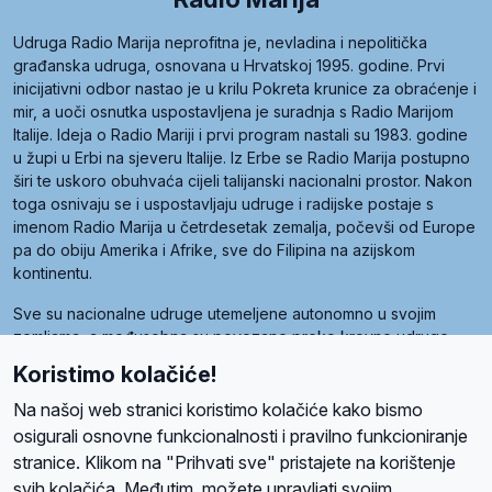
Udruga Radio Marija neprofitna je, nevladina i nepolitička
građanska udruga, osnovana u Hrvatskoj 1995. godine. Prvi
inicijativni odbor nastao je u krilu Pokreta krunice za obraćenje i
mir, a uoči osnutka uspostavljena je suradnja s Radio Marijom
Italije. Ideja o Radio Mariji i prvi program nastali su 1983. godine
u župi u Erbi na sjeveru Italije. Iz Erbe se Radio Marija postupno
širi te uskoro obuhvaća cijeli talijanski nacionalni prostor. Nakon
toga osnivaju se i uspostavljaju udruge i radijske postaje s
imenom Radio Marija u četrdesetak zemalja, počevši od Europe
pa do obiju Amerika i Afrike, sve do Filipina na azijskom
kontinentu.
Sve su nacionalne udruge utemeljene autonomno u svojim
zemljama, a međusobna su povezane preko krovne udruge
pod nazivom Svjetska obitelj Radio Marije (World Family of
Koristimo kolačiće!
Radio Maria). Svjetsku obitelj utemeljilo je sedam članica, među
kojima je i hrvatska Udruga Radio Marija.
Na našoj web stranici koristimo kolačiće kako bismo
osigurali osnovne funkcionalnosti i pravilno funkcioniranje
stranice. Klikom na "Prihvati sve" pristajete na korištenje
svih kolačića. Međutim, možete upravljati svojim