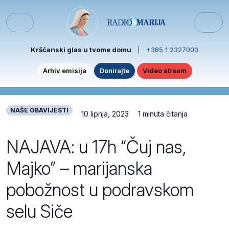
Skip to content
Skip to footer
Menu
Kršćanski glas u tvome domu
|
+385 1 2327000
Arhiv emisija
Donirajte
Video stream
NAŠE OBAVIJESTI
10 lipnja, 2023
1 minuta čitanja
NAJAVA: u 17h “Čuj nas,
Majko” – marijanska
pobožnost u podravskom
selu Siče