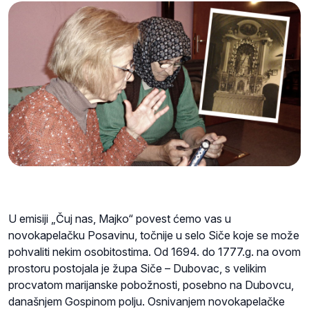
U emisiji „Čuj nas, Majko“ povest ćemo vas u
novokapelačku Posavinu, točnije u selo Siče koje se može
pohvaliti nekim osobitostima. Od 1694. do 1777.g. na ovom
prostoru postojala je župa Siče – Dubovac, s velikim
procvatom marijanske pobožnosti, posebno na Dubovcu,
današnjem Gospinom polju. Osnivanjem novokapelačke