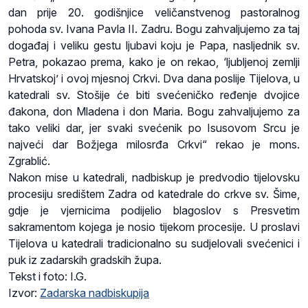
dan prije 20. godišnjice veličanstvenog pastoralnog
pohoda sv. Ivana Pavla II. Zadru. Bogu zahvaljujemo za taj
događaj i veliku gestu ljubavi koju je Papa, nasljednik sv.
Petra, pokazao prema, kako je on rekao, ‘ljubljenoj zemlji
Hrvatskoj’ i ovoj mjesnoj Crkvi. Dva dana poslije Tijelova, u
katedrali sv. Stošije će biti svećeničko ređenje dvojice
đakona, don Mladena i don Maria. Bogu zahvaljujemo za
tako veliki dar, jer svaki svećenik po Isusovom Srcu je
najveći dar Božjega milosrđa Crkvi“ rekao je mons.
Zgrablić.
Nakon mise u katedrali, nadbiskup je predvodio tijelovsku
procesiju središtem Zadra od katedrale do crkve sv. Šime,
gdje je vjernicima podijelio blagoslov s Presvetim
sakramentom kojega je nosio tijekom procesije. U proslavi
Tijelova u katedrali tradicionalno su sudjelovali svećenici i
puk iz zadarskih gradskih župa.
Tekst i foto: I.G.
Izvor:
Zadarska nadbiskupija