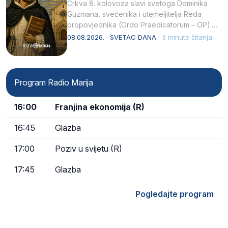
Crkva 8. kolovoza slavi svetoga Dominika
Guzmana, svećenika i utemeljitelja Reda
propovjednika (Ordo Praedicatorum – OP).
Svojim životom, dubokom ljubavlju prema
08.08.2026. · SVETAC DANA ·
3 minute čitanja
Kristu…
Program Radio Marija
16:00
Franjina ekonomija (R)
16:45
Glazba
17:00
Poziv u svijetu (R)
17:45
Glazba
Pogledajte program