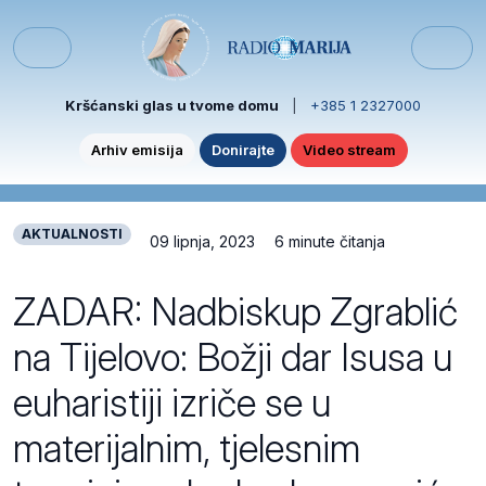
Skip to content
Skip to footer
Menu
Kršćanski glas u tvome domu
|
+385 1 2327000
Arhiv emisija
Donirajte
Video stream
AKTUALNOSTI
09 lipnja, 2023
6 minute čitanja
ZADAR: Nadbiskup Zgrablić
na Tijelovo: Božji dar Isusa u
euharistiji izriče se u
materijalnim, tjelesnim