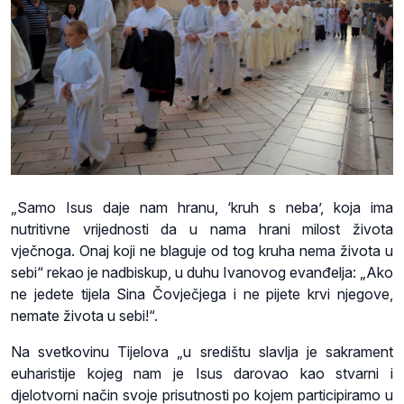
„Samo Isus daje nam hranu, ‘kruh s neba’, koja ima
nutritivne vrijednosti da u nama hrani milost života
vječnoga. Onaj koji ne blaguje od tog kruha nema života u
sebi“ rekao je nadbiskup, u duhu Ivanovog evanđelja: „Ako
ne jedete tijela Sina Čovječjega i ne pijete krvi njegove,
nemate života u sebi!“.
Na svetkovinu Tijelova „u središtu slavlja je sakrament
euharistije kojeg nam je Isus darovao kao stvarni i
djelotvorni način svoje prisutnosti po kojem participiramo u