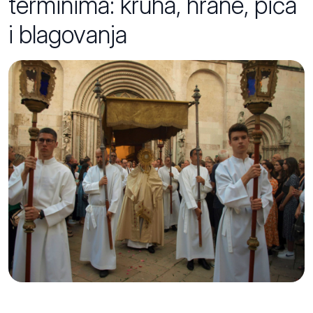
terminima: kruha, hrane, pića
i blagovanja