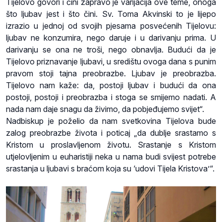
Tijelovo govori i čini zapravo je varijacija ove teme, onoga
što ljubav jest i što čini. Sv. Toma Akvinski to je lijepo
izrazio u jednoj od svojih pjesama posvećenih Tijelovu:
ljubav ne konzumira, nego daruje i u darivanju prima. U
darivanju se ona ne troši, nego obnavlja. Budući da je
Tijelovo priznavanje ljubavi, u središtu ovoga dana s punim
pravom stoji tajna preobrazbe. Ljubav je preobrazba.
Tijelovo nam kaže: da, postoji ljubav i budući da ona
postoji, postoji i preobrazba i stoga se smijemo nadati. A
nada nam daje snagu da živimo, da pobjeđujemo svijet“.
Nadbiskup je poželio da nam svetkovina Tijelova bude
zalog preobrazbe života i poticaj „da dublje srastamo s
Kristom u proslavljenom životu. Srastanje s Kristom
utjelovljenim u euharistiji neka u nama budi svijest potrebe
srastanja u ljubavi s braćom koja su ‘udovi Tijela Kristova’“.