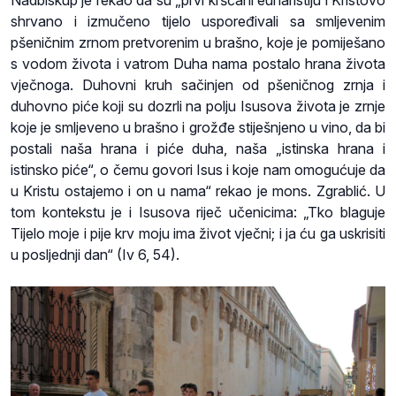
Nadbiskup je rekao da su „prvi kršćani euharistiju i Kristovo
shrvano i izmučeno tijelo uspoređivali sa smljevenim
pšeničnim zrnom pretvorenim u brašno, koje je pomiješano
s vodom života i vatrom Duha nama postalo hrana života
vječnoga. Duhovni kruh sačinjen od pšeničnog zrnja i
duhovno piće koji su dozrli na polju Isusova života je zrnje
koje je smljeveno u brašno i grožđe stiješnjeno u vino, da bi
postali naša hrana i piće duha, naša „istinska hrana i
istinsko piće“, o čemu govori Isus i koje nam omogućuje da
u Kristu ostajemo i on u nama“ rekao je mons. Zgrablić. U
tom kontekstu je i Isusova riječ učenicima: „Tko blaguje
Tijelo moje i pije krv moju ima život vječni; i ja ću ga uskrisiti
u posljednji dan“ (Iv 6, 54).