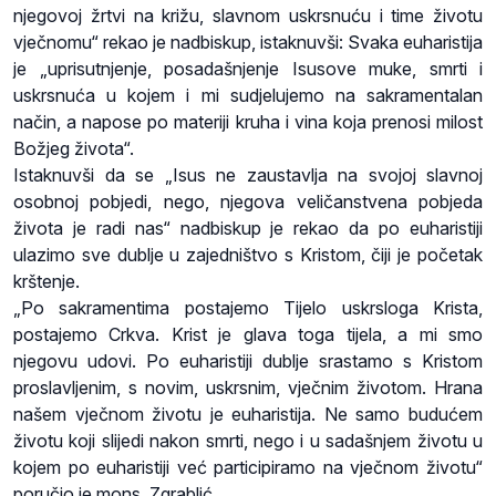
njegovoj žrtvi na križu, slavnom uskrsnuću i time životu
vječnomu“ rekao je nadbiskup, istaknuvši: Svaka euharistija
je „uprisutnjenje, posadašnjenje Isusove muke, smrti i
uskrsnuća u kojem i mi sudjelujemo na sakramentalan
način, a napose po materiji kruha i vina koja prenosi milost
Božjeg života“.
Istaknuvši da se „Isus ne zaustavlja na svojoj slavnoj
osobnoj pobjedi, nego, njegova veličanstvena pobjeda
života je radi nas“ nadbiskup je rekao da po euharistiji
ulazimo sve dublje u zajedništvo s Kristom, čiji je početak
krštenje.
„Po sakramentima postajemo Tijelo uskrsloga Krista,
postajemo Crkva. Krist je glava toga tijela, a mi smo
njegovu udovi. Po euharistiji dublje srastamo s Kristom
proslavljenim, s novim, uskrsnim, vječnim životom. Hrana
našem vječnom životu je euharistija. Ne samo budućem
životu koji slijedi nakon smrti, nego i u sadašnjem životu u
kojem po euharistiji već participiramo na vječnom životu“
poručio je mons. Zgrablić.