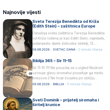
Najnovije vijesti
Sveta Terezija Benedikta od Križa
(Edith Stein) – zaštitnica Europe
Današnja sveta zaštitnica Terezija Benedikta
od Križa rođena je kao Edith Stein, najmlađe,
jedanaesto dijete židovske obitelji, 12.
listopada 1891, u Wrocławu…
09.08.2026. · SVETAC DANA ·
2 minute čitanja
Biblija 365 – Sir 11–15
Sir 11–15 111 Ne pouzdaj se u izgled Mudrost
uzvisuje glavu siromahui posađuje ga među
knezove.2 Ne hvali čovjeka po obličju
njegovui…
09.08.2026. · BIBLIJA ·
11 minute čitanja
Sveti Dominik – prijatelj siromaha i
širitelj krunice