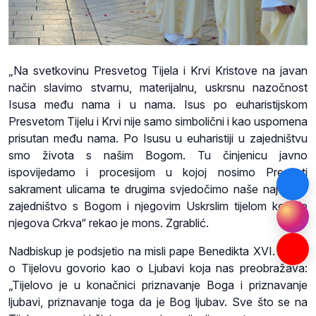
„Na svetkovinu Presvetog Tijela i Krvi Kristove na javan
način slavimo stvarnu, materijalnu, uskrsnu nazočnost
Isusa među nama i u nama. Isus po euharistijskom
Presvetom Tijelu i Krvi nije samo simbolični i kao uspomena
prisutan među nama. Po Isusu u euharistiji u zajedništvu
smo života s našim Bogom. Tu činjenicu javno
ispovijedamo i procesijom u kojoj nosimo Presveti
sakrament ulicama te drugima svjedočimo naše najdublje
zajedništvo s Bogom i njegovim Uskrslim tijelom koje je
njegova Crkva“ rekao je mons. Zgrablić.
Nadbiskup je podsjetio na misli pape Benedikta XVI. koji je
o Tijelovu govorio kao o Ljubavi koja nas preobražava:
„Tijelovo je u konačnici priznavanje Boga i priznavanje
ljubavi, priznavanje toga da je Bog ljubav. Sve što se na