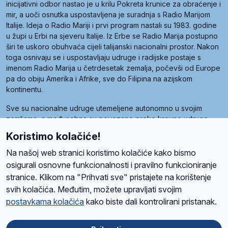
inicijativni odbor nastao je u krilu Pokreta krunice za obraćenje i
mir, a uoči osnutka uspostavljena je suradnja s Radio Marijom
Italije. Ideja o Radio Mariji i prvi program nastali su 1983. godine
u župi u Erbi na sjeveru Italije. Iz Erbe se Radio Marija postupno
širi te uskoro obuhvaća cijeli talijanski nacionalni prostor. Nakon
toga osnivaju se i uspostavljaju udruge i radijske postaje s
imenom Radio Marija u četrdesetak zemalja, počevši od Europe
pa do obiju Amerika i Afrike, sve do Filipina na azijskom
kontinentu.
Sve su nacionalne udruge utemeljene autonomno u svojim
zemljama, a međusobna su povezane preko krovne udruge
pod nazivom Svjetska obitelj Radio Marije (World Family of
Koristimo kolačiće!
Radio Maria). Svjetsku obitelj utemeljilo je sedam članica, među
kojima je i hrvatska Udruga Radio Marija.
Na našoj web stranici koristimo kolačiće kako bismo
osigurali osnovne funkcionalnosti i pravilno funkcioniranje
stranice. Klikom na "Prihvati sve" pristajete na korištenje
svih kolačića. Međutim, možete upravljati svojim
O nama
Radio
Program
Volonteri
Prijatelji
Kontakt
Pravila privatnosti
postavkama kolačića
kako biste dali kontrolirani pristanak.
Kolačići
Uvjeti korištenja
Ova stranica je zaštićena Google reCAPTCHA sustavom