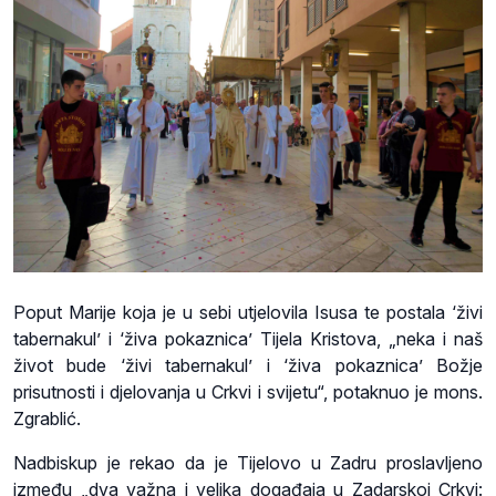
Poput Marije koja je u sebi utjelovila Isusa te postala ‘živi
tabernakul’ i ‘živa pokaznica’ Tijela Kristova, „neka i naš
život bude ‘živi tabernakul’ i ‘živa pokaznica’ Božje
prisutnosti i djelovanja u Crkvi i svijetu“, potaknuo je mons.
Zgrablić.
Nadbiskup je rekao da je Tijelovo u Zadru proslavljeno
između „dva važna i velika događaja u Zadarskoj Crkvi: