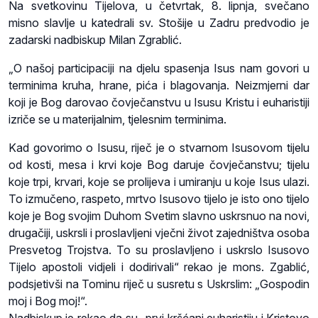
Na svetkovinu Tijelova, u četvrtak, 8. lipnja, svečano
misno slavlje u katedrali sv. Stošije u Zadru predvodio je
zadarski nadbiskup Milan Zgrablić.
„O našoj participaciji na djelu spasenja Isus nam govori u
terminima kruha, hrane, pića i blagovanja. Neizmjerni dar
koji je Bog darovao čovječanstvu u Isusu Kristu i euharistiji
izriče se u materijalnim, tjelesnim terminima.
Kad govorimo o Isusu, riječ je o stvarnom Isusovom tijelu
od kosti, mesa i krvi koje Bog daruje čovječanstvu; tijelu
koje trpi, krvari, koje se prolijeva i umiranju u koje Isus ulazi.
To izmučeno, raspeto, mrtvo Isusovo tijelo je isto ono tijelo
koje je Bog svojim Duhom Svetim slavno uskrsnuo na novi,
drugačiji, uskrsli i proslavljeni vječni život zajedništva osoba
Presvetog Trojstva. To su proslavljeno i uskrslo Isusovo
Tijelo apostoli vidjeli i dodirivali“ rekao je mons. Zgablić,
podsjetivši na Tominu riječ u susretu s Uskrslim: „Gospodin
moj i Bog moj!“.