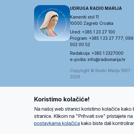
UDRUGA RADIO MARIJA
Kameniti stol 11
10000 Zagreb Croatia
Ured: +385 1 23 27 100
Program: +385 1 23 27 777; 099
502 00 52
Redakcija: +385 1 2327000
e-pošta: info@radiomarija.hr
Copyright © Radio Marija 1997-
2026
Koristimo kolačiće!
O nama
Radio
Program
Volonteri
Prijatelji
Kontakt
Pravi
Na našoj web stranici koristimo kolačiće kako 
Ova stranica je zaštićena Google reCAPTCH
stranice. Klikom na "Prihvati sve" pristajete n
postavkama kolačića
kako biste dali kontroliran
Design and development
SIK
&
C-Tel