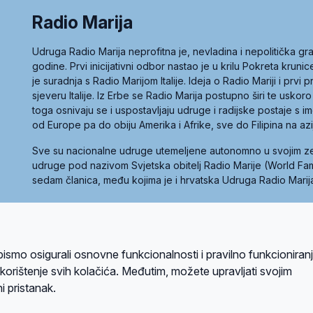
Radio Marija
Udruga Radio Marija neprofitna je, nevladina i nepolitička 
godine. Prvi inicijativni odbor nastao je u krilu Pokreta kruni
je suradnja s Radio Marijom Italije. Ideja o Radio Mariji i prvi
sjeveru Italije. Iz Erbe se Radio Marija postupno širi te uskoro
toga osnivaju se i uspostavljaju udruge i radijske postaje s
od Europe pa do obiju Amerika i Afrike, sve do Filipina na az
Sve su nacionalne udruge utemeljene autonomno u svojim 
udruge pod nazivom Svjetska obitelj Radio Marije (World Famil
sedam članica, među kojima je i hrvatska Udruga Radio Marij
la privatnosti
Kolačići
Uvjeti korištenja
bismo osigurali osnovne funkcionalnosti i pravilno funkcioniran
A sustavom
a korištenje svih kolačića. Međutim, možete upravljati svojim
i pristanak.