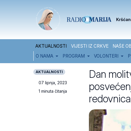
Skip to content
Skip to footer
Kršćan
AKTUALNOSTI
VIJESTI IZ CRKVE
NAŠE OB
O NAMA
PROGRAM
VOLONTERI
P
Dan molit
AKTUALNOSTI
posvećenj
07 lipnja, 2023
1 minuta čitanja
redovnica