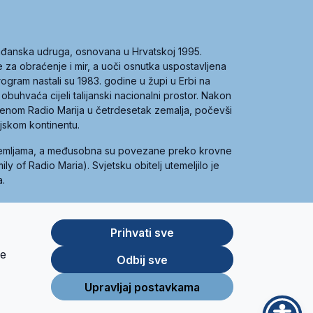
građanska udruga, osnovana u Hrvatskoj 1995.
ce za obraćenje i mir, a uoči osnutka uspostavljena
 program nastali su 1983. godine u župi u Erbi na
 obuhvaća cijeli talijanski nacionalni prostor. Nakon
 imenom Radio Marija u četrdesetak zemalja, počevši
ijskom kontinentu.
zemljama, a međusobna su povezane preko krovne
y of Radio Maria). Svjetsku obitelj utemeljilo je
a.
Prihvati sve
je
App
Google
Odbij sve
Store
Play
Upravljaj postavkama