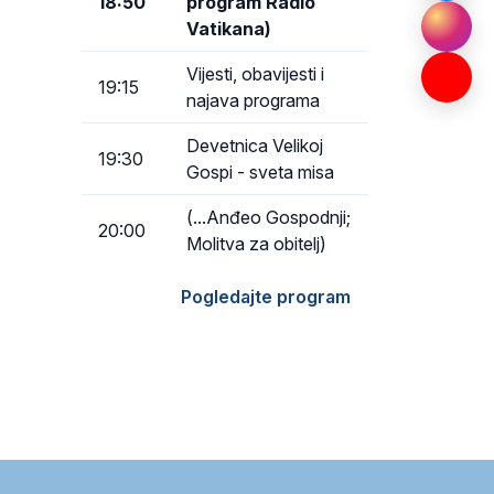
18:50
program Radio
Vatikana)
Vijesti, obavijesti i
19:15
najava programa
Devetnica Velikoj
19:30
Gospi - sveta misa
(...Anđeo Gospodnji;
20:00
Molitva za obitelj)
Pogledajte program