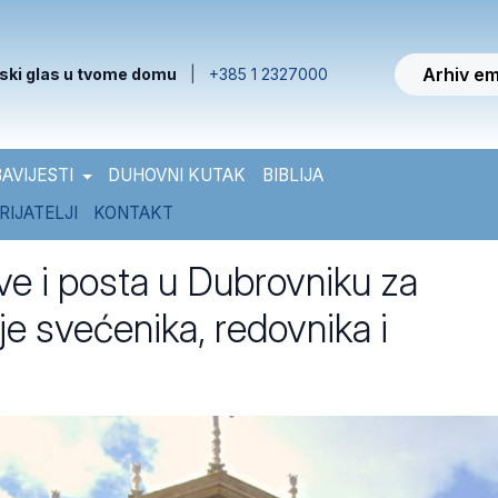
Arhiv em
ski glas u tvome domu
|
+385 1 2327000
AVIJESTI
DUHOVNI KUTAK
BIBLIJA
RIJATELJI
KONTAKT
ve i posta u Dubrovniku za
e svećenika, redovnika i