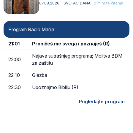
afričkim…
07.08.2026. · SVETAC DANA ·
2 minute čitanja
Program Radio Marija
21:01
Proničeš me svega i poznaješ (R)
Najava sutrašnjeg programa; Molitva BDM
22:00
za zaštitu
22:10
Glazba
22:30
Upoznajmo Bibliju (R)
Pogledajte program