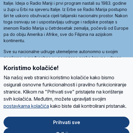
Italije. Ideja o Radio Mariji i prvi program nastali su 1983. godine
u župi u Erbi na sjeveru Italije. Iz Erbe se Radio Marija postupno
širi te uskoro obuhvaća cijeli talijanski nacionalni prostor. Nakon
toga osnivaju se i uspostavljaju udruge i radijske postaje s
imenom Radio Marija u četrdesetak zemalja, počevši od Europe
pa do obiju Amerika i Afrike, sve do Filipina na azijskom
kontinentu.
Sve su nacionalne udruge utemeljene autonomno u svojim
zemljama, a međusobna su povezane preko krovne udruge
pod nazivom Svjetska obitelj Radio Marije (World Family of
Koristimo kolačiće!
Radio Maria). Svjetsku obitelj utemeljilo je sedam članica, među
kojima je i hrvatska Udruga Radio Marija.
Na našoj web stranici koristimo kolačiće kako bismo
osigurali osnovne funkcionalnosti i pravilno funkcioniranje
stranice. Klikom na "Prihvati sve" pristajete na korištenje
svih kolačića. Međutim, možete upravljati svojim
O nama
Radio
Program
Volonteri
Prijatelji
Kontakt
Pravila privatnosti
postavkama kolačića
kako biste dali kontrolirani pristanak.
Kolačići
Uvjeti korištenja
Ova stranica je zaštićena Google reCAPTCHA sustavom
Prihvati sve