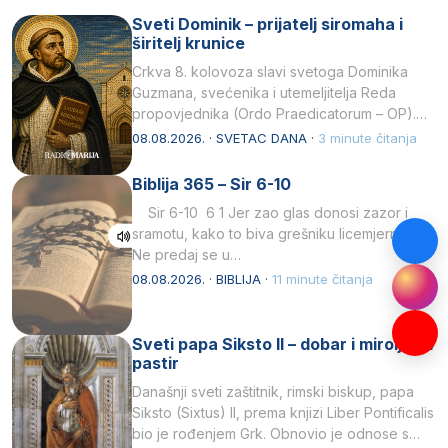
Sveti Dominik – prijatelj siromaha i
širitelj krunice
Crkva 8. kolovoza slavi svetoga Dominika
Guzmana, svećenika i utemeljitelja Reda
propovjednika (Ordo Praedicatorum – OP).
Svojim životom, dubokom ljubavlju prema
08.08.2026. · SVETAC DANA ·
3 minute čitanja
Kristu…
Biblija 365 – Sir 6-10
Sir 6-10 6 1 Jer zao glas donosi zazor i
sramotu, kako to biva grešniku licemjernom.2
Ne predaj se u…
08.08.2026. · BIBLIJA ·
11 minute čitanja
Sveti papa Siksto II – dobar i miroljubiv
pastir
Današnji sveti zaštitnik, rimski biskup, papa
Siksto (Sixtus) II, prema knjizi Liber Pontificalis
bio je rođenjem Grk. Obnovio je odnose s