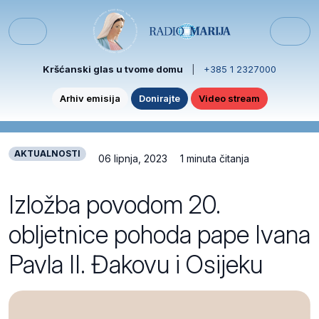
Skip to content
Skip to footer
Menu
Kršćanski glas u tvome domu
|
+385 1 2327000
Arhiv emisija
Donirajte
Video stream
AKTUALNOSTI
06 lipnja, 2023
1 minuta čitanja
Izložba povodom 20.
obljetnice pohoda pape Ivana
Pavla II. Đakovu i Osijeku