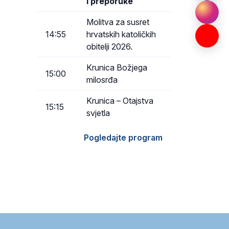
i preporuke
Molitva za susret
14:55
hrvatskih katoličkih
obitelji 2026.
Krunica Božjega
15:00
milosrđa
Krunica – Otajstva
15:15
svjetla
Pogledajte program