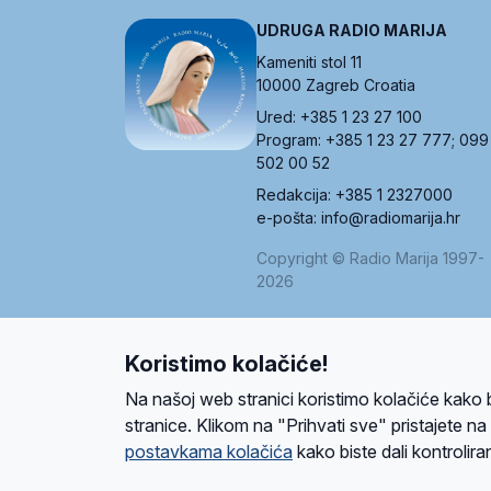
UDRUGA RADIO MARIJA
Kameniti stol 11
10000 Zagreb Croatia
Ured: +385 1 23 27 100
Program: +385 1 23 27 777; 099
502 00 52
Redakcija: +385 1 2327000
e-pošta: info@radiomarija.hr
Copyright © Radio Marija 1997-
2026
Koristimo kolačiće!
O nama
Radio
Program
Volonteri
Prijatelji
Kontakt
Pravi
Na našoj web stranici koristimo kolačiće kako 
Ova stranica je zaštićena Google reCAPTCH
stranice. Klikom na "Prihvati sve" pristajete n
postavkama kolačića
kako biste dali kontroliran
Design and development
SIK
&
C-Tel