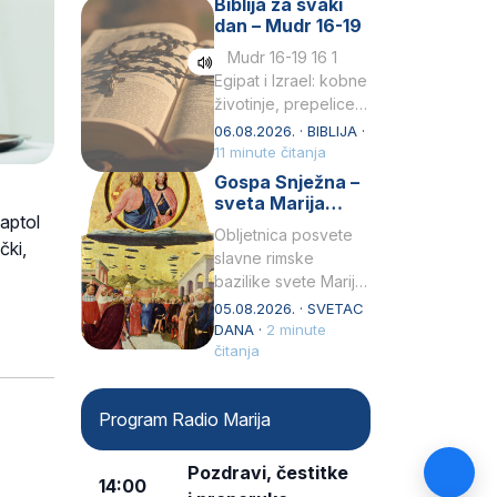
Biblija za svaki
Petar u svojoj
dan – Mudr 16-19
drugoj…
Mudr 16-19 16 1
Egipat i Izrael: kobne
životinje, prepelice
Zato bijahu
06.08.2026. · BIBLIJA ·
primjereno kažnjeni
11 minute čitanja
sličnim životinjamai
Gospa Snježna –
mučeni mnoštvom
sveta Marija
Kaptol
kukaca.2 A narod…
Velika, zaštitnica
Obljetnica posvete
rimske bazilike
čki,
slavne rimske
bazilike svete Marije
Velike (Santa Maria
05.08.2026. · SVETAC
Maggiore) u narodu
DANA ·
2 minute
se slavi kao Gospa
čitanja
Snježna. Ovaj naziv,
Sancta Maria…
Program Radio Marija
Pozdravi, čestitke
14:00