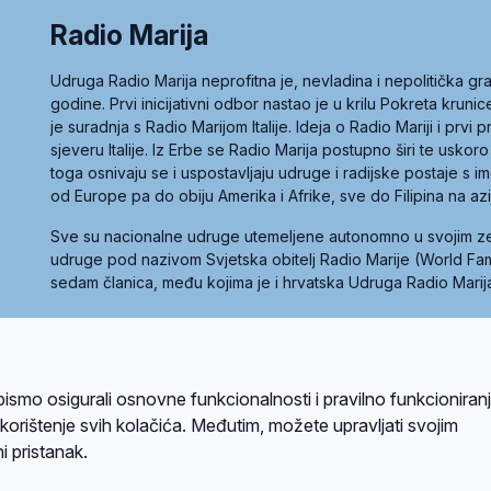
Radio Marija
Udruga Radio Marija neprofitna je, nevladina i nepolitička 
godine. Prvi inicijativni odbor nastao je u krilu Pokreta kruni
je suradnja s Radio Marijom Italije. Ideja o Radio Mariji i prvi
sjeveru Italije. Iz Erbe se Radio Marija postupno širi te uskoro
toga osnivaju se i uspostavljaju udruge i radijske postaje s
od Europe pa do obiju Amerika i Afrike, sve do Filipina na az
Sve su nacionalne udruge utemeljene autonomno u svojim 
udruge pod nazivom Svjetska obitelj Radio Marije (World Famil
sedam članica, među kojima je i hrvatska Udruga Radio Marij
la privatnosti
Kolačići
Uvjeti korištenja
bismo osigurali osnovne funkcionalnosti i pravilno funkcioniran
A sustavom
a korištenje svih kolačića. Međutim, možete upravljati svojim
i pristanak.