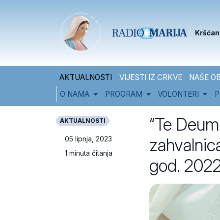
Skip to content
Skip to footer
Kršćan
AKTUALNOSTI
VIJESTI IZ CRKVE
NAŠE OB
O NAMA
PROGRAM
VOLONTERI
P
“Te Deum
AKTUALNOSTI
zahvalnic
05 lipnja, 2023
1 minuta čitanja
god. 2022