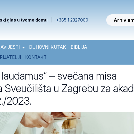
Arhiv em
ski glas u tvome domu
|
+385 1 2327000
AVIJESTI
DUHOVNI KUTAK
BIBLIJA
RIJATELJI
KONTAKT
 laudamus” – svečana misa
a Sveučilišta u Zagrebu za akad
./2023.