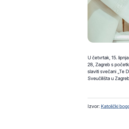
U četvrtak, 15. lipn
28, Zagreb s početk
slaviti svečani „Te 
Sveučilišta u Zagr
Izvor:
Katolički bog