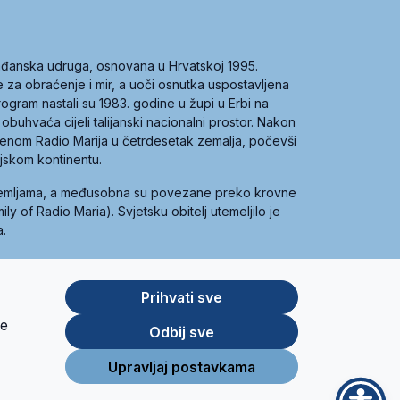
građanska udruga, osnovana u Hrvatskoj 1995.
ce za obraćenje i mir, a uoči osnutka uspostavljena
 program nastali su 1983. godine u župi u Erbi na
 obuhvaća cijeli talijanski nacionalni prostor. Nakon
 imenom Radio Marija u četrdesetak zemalja, počevši
ijskom kontinentu.
zemljama, a međusobna su povezane preko krovne
y of Radio Maria). Svjetsku obitelj utemeljilo je
a.
Prihvati sve
je
App
Google
Odbij sve
Store
Play
Upravljaj postavkama