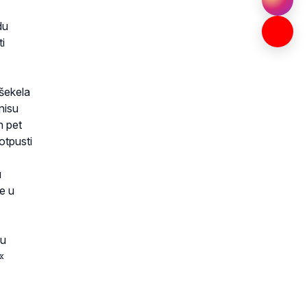
du
i
šekela
nisu
h pet
otpusti
u
e u
ju
«