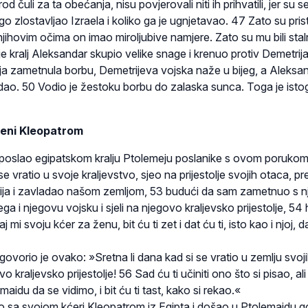
d čuli za ta obećanja, nisu povjerovali niti ih prihvatili, jer su s
go zlostavljao Izraela i koliko ga je ugnjetavao. 47 Zato su prist
 njihovim očima on imao miroljubive namjere. Zato su mu bili stal
e kralj Aleksandar skupio velike snage i krenuo protiv Demetrij
ja zametnula borbu, Demetrijeva vojska naže u bijeg, a Aleksan
adao. 50 Vodio je žestoku borbu do zalaska sunca. Toga je ist
eni Kleopatrom
poslao egipatskom kralju Ptolemeju poslanike s ovom porukom
 vratio u svoje kraljevstvo, sjeo na prijestolje svojih otaca, p
rija i zavladao našom zemljom, 53 budući da sam zametnuo s n
ega i njegovu vojsku i sjeli na njegovo kraljevsko prijestolje, 54
aj mi svoju kćer za ženu, bit ću ti zet i dat ću ti, isto kao i njoj, 
govorio je ovako: »Sretna li dana kad si se vratio u zemlju svoj
vo kraljevsko prijestolje! 56 Sad ću ti učiniti ono što si pisao, ali
aidu da se vidimo, i bit ću ti tast, kako si rekao.«
ao sa svojom kćeri Kleopatrom iz Egipta i došao u Ptolemaidu g