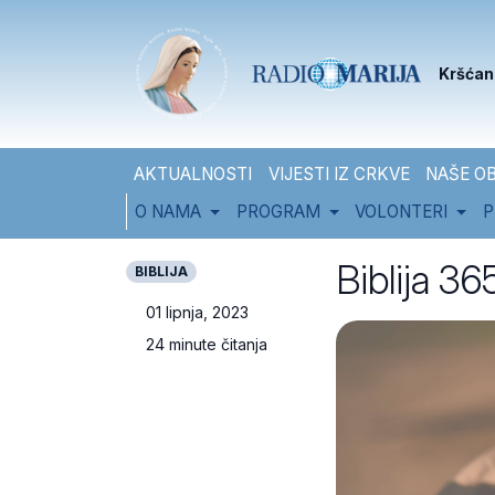
Skip to content
Skip to footer
Kršćan
AKTUALNOSTI
VIJESTI IZ CRKVE
NAŠE OB
O NAMA
PROGRAM
VOLONTERI
P
Biblija 365
BIBLIJA
01 lipnja, 2023
24 minute čitanja