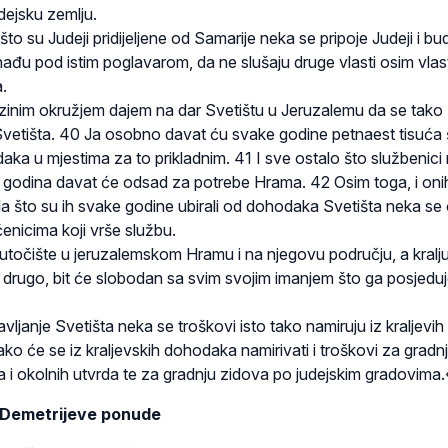
udejsku zemlju.
što su Judeji pridijeljene od Samarije neka se pripoje Judeji i bu
nađu pod istim poglavarom, da ne slušaju druge vlasti osim vlast
.
zinim okružjem dajem na dar Svetištu u Jeruzalemu da se tako
Svetišta. 40 Ja osobno davat ću svake godine petnaest tisuća 
aka u mjestima za to prikladnim. 41 I sve ostalo što službenici 
ih godina davat će odsad za potrebe Hrama. 42 Osim toga, i oni
la što su ih svake godine ubirali od dohodaka Svetišta neka se 
enicima koji vrše službu.
utočište u jeruzalemskom Hramu i na njegovu području, a kralj
o drugo, bit će slobodan sa svim svojim imanjem što ga posjeduj
vljanje Svetišta neka se troškovi isto tako namiruju iz kraljevih
o će se iz kraljevskih dohodaka namirivati i troškovi za gradn
a i okolnih utvrda te za gradnju zidova po judejskim gradovima.
 Demetrijeve ponude