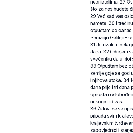
neprijateljima. 27 O
što za nas budete č
29 Već sad vas oslo
nameta. 30 I trećinu
otpuštam od danas pa
Samariji i Galileji –
31 Jeruzalem neka j
daća. 32 Odričem s
svećeniku da u njoj 
33 Otpuštam bez ot
zemlje gdje se god 
i njihova stoka. 34 N
dana prije i tri dan
oprosta i oslobođenj
nekoga od vas.
36 Židovi će se upisi
pripada svim kraljev
kraljevskim tvrđavam
zapovjednici i starj