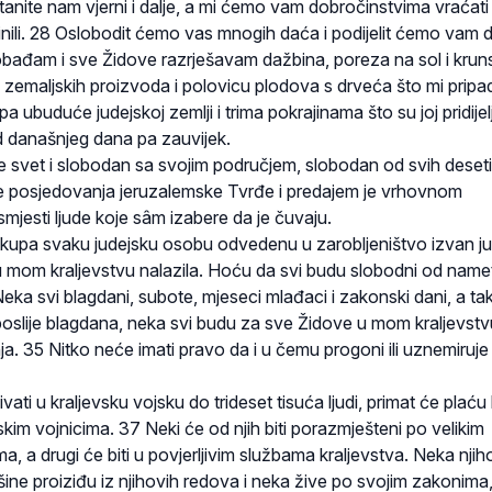
stanite nam vjerni i dalje, a mi ćemo vam dobročinstvima vraćat
inili. 28 Oslobodit ćemo vas mnogih daća i podijelit ćemo vam 
bađam i sve Židove razrješavam dažbina, poreza na sol i kru
 zemaljskih proizvoda i polovicu plodova s drveća što mi pripa
 ubuduće judejskoj zemlji i trima pokrajinama što su joj pridije
 od današnjeg dana pa zauvijek.
e svet i slobodan sa svojim područjem, slobodan od svih deseti
e posjedovanja jeruzalemske Tvrđe i predajem je vrhovnom
smjesti ljude koje sâm izabere da je čuvaju.
kupa svaku judejsku osobu odvedenu u zarobljeništvo izvan j
u mom kraljevstvu nalazila. Hoću da svi budu slobodni od namet
eka svi blagdani, subote, mjeseci mlađaci i zakonski dani, a tako
a poslije blagdana, neka svi budu za sve Židove u mom kraljevstv
a. 35 Nitko neće imati pravo da i u čemu progoni ili uznemiruje
vati u kraljevsku vojsku do trideset tisuća ljudi, primat će plać
skim vojnicima. 37 Neki će od njih biti porazmješteni po velikim
a, a drugi će biti u povjerljivim službama kraljevstva. Neka njih
ešine proiziđu iz njihovih redova i neka žive po svojim zakonima