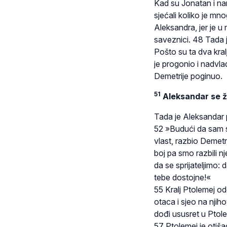
Kad su Jonatan i naro
sjećali koliko je mno
Aleksandra, jer je u
saveznici. 48 Tada j
Pošto su ta dva kral
je progonio i nadvl
Demetrije poginuo.
51
Aleksandar se ž
Tada je Aleksandar 
52 »Budući da sam se
vlast, razbio Demet
boj pa smo razbili nj
da se sprijateljimo: d
tebe dostojne!«
55 Kralj Ptolemej od
otaca i sjeo na njiho
dođi ususret u Ptolem
57 Ptolemej je otiš