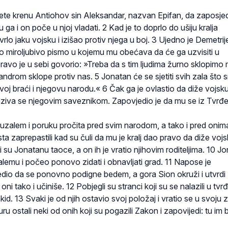
ete krenu Antiohov sin Aleksandar, nazvan Epifan, da zaposje
u ga i on poče u njoj vladati. 2 Kad je to doprlo do ušiju kralja
vrlo jaku vojsku i izišao protiv njega u boj. 3 Ujedno je Demetrij
o miroljubivo pismo u kojemu mu obećava da će ga uzvisiti u
avo je u sebi govorio: »Treba da s tim ljudima žurno sklopimo mi
ndrom sklope protiv nas. 5 Jonatan će se sjetiti svih zala što 
ovoj braći i njegovu narodu.« 6 Čak ga je ovlastio da diže vojsku
naziva se njegovim saveznikom. Zapovjedio je da mu se iz Tvrđ
uzalem i poruku pročita pred svim narodom, a tako i pred onim
sta zaprepastili kad su čuli da mu je kralj dao pravo da diže vojs
i su Jonatanu taoce, a on ih je vratio njihovim roditeljima. 10 J
lemu i počeo ponovo zidati i obnavljati grad. 11 Napose je
dio da se ponovno podigne bedem, a gora Sion okruži i utvrdi
ni tako i učiniše. 12 Pobjegli su stranci koji su se nalazili u t
kid. 13 Svaki je od njih ostavio svoj položaj i vratio se u svoju 
u ostali neki od onih koji su pogazili Zakon i zapovijedi: tu im b