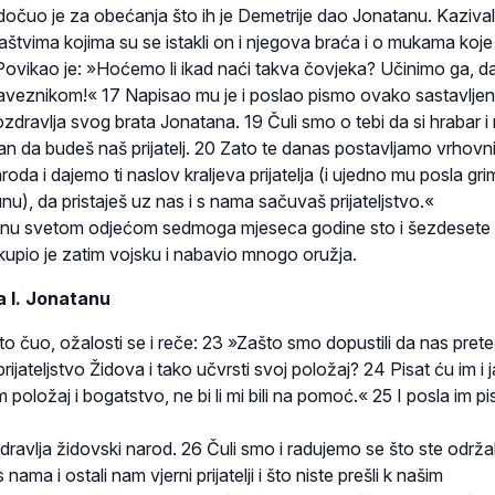
dočuo je za obećanja što ih je Demetrije dao Jonatanu. Kazival
naštvima kojima su se istakli on i njegova braća i o mukama koje
6 Povikao je: »Hoćemo li ikad naći takva čovjeka? Učinimo ga, da
i saveznikom!« 17 Napisao mu je i poslao pismo ovako sastavljen
zdravlja svog brata Jonatana. 19 Čuli smo o tebi da si hrabar 
jan da budeš naš prijatelj. 20 Zato te danas postavljamo vrhovn
da i dajemo ti naslov kraljeva prijatelja (i ujedno mu posla gri
unu), da pristaješ uz nas i s nama sačuvaš prijateljstvo.«
jenu svetom odjećom sedmoga mjeseca godine sto i šezdesete
kupio je zatim vojsku i nabavio mnogo oružja.
 I. Jonatanu
to čuo, ožalosti se i reče: 23 »Zašto smo dopustili da nas pret
rijateljstvo Židova i tako učvrsti svoj položaj? 24 Pisat ću im i j
 im položaj i bogatstvo, ne bi li mi bili na pomoć.« 25 I posla im p
dravlja židovski narod. 26 Čuli smo i radujemo se što ste održal
nama i ostali nam vjerni prijatelji i što niste prešli k našim