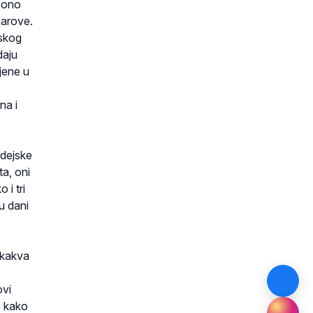
i ono
darove.
nskog
daju
ljene u
na i
udejske
a, oni
 i tri
u dani
u kakva
ovi
, kako