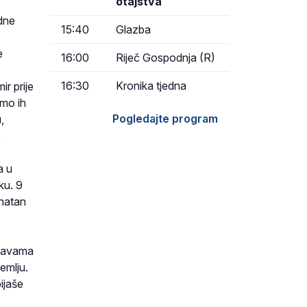
otajstva
dne
15:40
Glazba
e
16:00
Riječ Gospodnja (R)
16:30
Kronika tjedna
r prije
smo ih
Pogledajte program
,
e
a u
ku. 9
onatan
vrđavama
zemlju.
ijaše