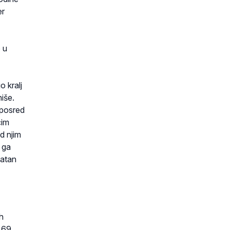
er
 u
o kralj
iše.
 posred
čim
ed njim
 ga
natan
h
. 69