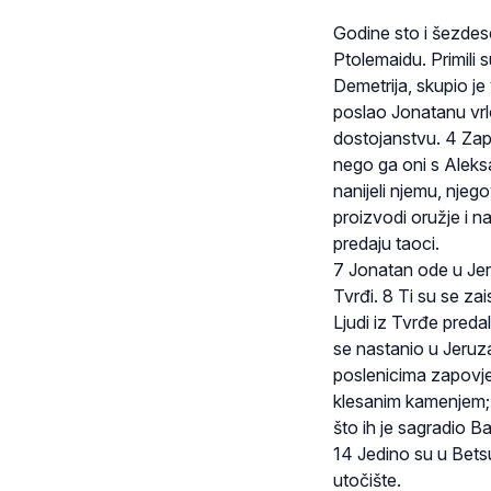
Godine sto i šezdes
Ptolemaidu. Primili s
Demetrija, skupio je 
poslao Jonatanu vrl
dostojanstvu. 4 Zapr
nego ga oni s Aleksa
nanijeli njemu, njeg
proizvodi oružje i 
predaju taoci.
7 Jonatan ode u Jer
Tvrđi. 8 Ti su se zai
Ljudi iz Tvrđe predal
se nastanio u Jeruza
poslenicima zapovje
klesanim kamenjem; o
što ih je sagradio Ba
14 Jedino su u Betsur
utočište.