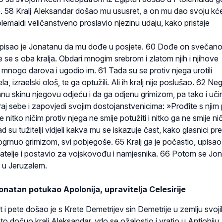
e. 58 Kralj Aleksandar došao mu ususret, a on mu dao svoju kć
olemaidi veličanstveno proslavio njezinu udaju, kako pristaje
 pisao je Jonatanu da mu dođe u posjete. 60 Dođe on svečano
 se s oba kralja. Obdari mnogim srebrom i zlatom njih i njihove
 je mnogo darova i ugodio im. 61 Tada su se protiv njega urotili
a, izraelski ološ, te ga optužili. Ali ih kralj nije poslušao. 62 Neg
nu skinu njegovu odjeću i da ga odjenu grimizom, pa tako i učin
raj sebe i zapovjedi svojim dostojanstvenicima: »Prođite s njim
e nitko ničim protiv njega ne smije potužiti i nitko ga ne smije ni
 su tužitelji vidjeli kakva mu se iskazuje čast, kako glasnici pr
ogrnuo grimizom, svi pobjegoše. 65 Kralj ga je počastio, upisao
jatelje i postavio za vojskovođu i namjesnika. 66 Potom se Jo
o u Jeruzalem.
Jonatan potukao Apolonija, upravitelja Celesirije
i pete došao je s Krete Demetrijev sin Demetrije u zemlju svoji
to dočuo kralj Aleksandar, vrlo se ožalostio i vratio u Antiohiju