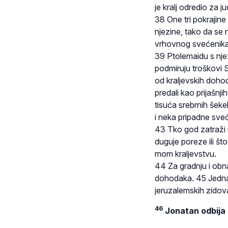
je kralj odredio za j
38 One tri pokrajine 
njezine, tako da se 
vrhovnog svećenika
39 Ptolemaidu s nje
podmiruju troškovi 
od kraljevskih dohod
predali kao prijašnj
tisuća srebrnih šeke
i neka pripadne sveć
43 Tko god zatraži 
duguje poreze ili št
mom kraljevstvu.
44 Za gradnju i obna
dohodaka. 45 Jednak
jeruzalemskih zidov
46
Jonatan odbija