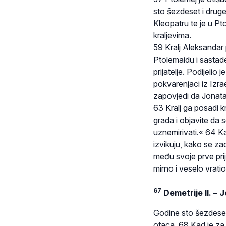
sto šezdeset i drug
Kleopatru te je u Pt
kraljevima.
59 Kralj Aleksandar
Ptolemaidu i sastade
prijatelje. Podijelio
pokvarenjaci iz Izrael
zapovjedi da Jonata
63 Kralj ga posadi k
grada i objavite da s
uznemirivati.« 64 Kad
izvikuju, kako se za
među svoje prve pri
mirno i veselo vrati
67
Demetrije II. – 
Godine sto šezdeset 
otaca. 68 Kad je za 