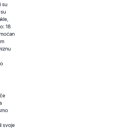
i su
 su
kle,
o: 18
i moćan
im
miznu
 o
eče
a
ismo
i svoje