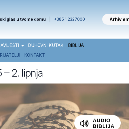
Arhiv em
ski glas u tvome domu
|
+385 1 2327000
AVIJESTI
DUHOVNI KUTAK
BIBLIJA
RIJATELJI
KONTAKT
 – 2. lipnja