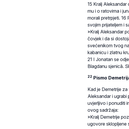
15 Kralj Aleksandar 
mu i o ratovima i ju
morali pretrpjeti. 1
svojim prijateljem 
»Kralj Aleksandar po
čovjek i da si dosto
svećenikom tvog naro
kabanicu i zlatnu kr
21 I Jonatan se od
Blagdanu sjenicâ. S
22
Pismo Demetrija
Kad je Demetrije za 
Aleksandar i ugrabi p
uvjerljivo i ponuditi
ovog sadržaja:
»Kralj Demetrije poz
ugovore sklopljene s 