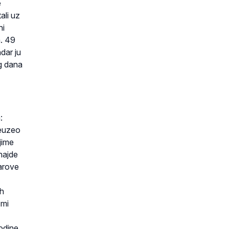
e
ali uz
ni
a. 49
dar ju
og dana
:
reuzeo
jime
 hajde
darove
ih
 mi
odine