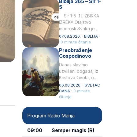
Biblija 365 – Sir 1-
rođenjem Grk.
5
Obnovio je odnose s
afričkim…
Sir 1-5 1 I. ZBIRKA
IZREKA Otajstvo
mudrosti Svaka je
mudrost od Gospoda
07.08.2026. · BIBLIJA ·
i s njime je dovijeka.2
10 minute čitanja
Tko će…
Preobraženje
Gospodinovo
Danas slavimo
uzvišeni događaj iz
Kristova života, o
kojem nas izvješćuju
06.08.2026. · SVETAC
evanđelisti Matej,
DANA ·
3 minute
Marko i Luka te sveti
čitanja
Petar u svojoj
drugoj…
Program Radio Marija
09:00
Semper magis (R)