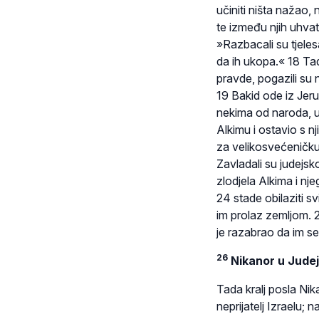
učiniti ništa nažao,
te između njih uhvat
»Razbacali su tjelesa
da ih ukopa.« 18 Tad
pravde, pogazili su 
19 Bakid ode iz Jeru
nekima od naroda, us
Alkimu i ostavio s n
za velikosvećeničku 
Zavladali su judejsk
zlodjela Alkima i nj
24 stade obilaziti s
im prolaz zemljom. 
je razabrao da im se 
26
Nikanor u Judej
Tada kralj posla Nik
neprijatelj Izraelu; 