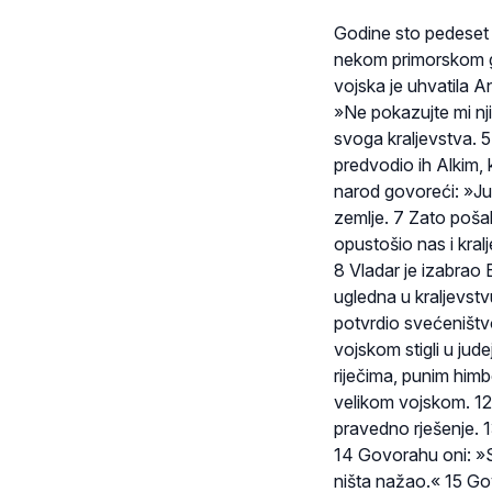
Godine sto pedeset i
nekom primorskom gra
vojska je uhvatila A
»Ne pokazujte mi nji
svoga kraljevstva. 5
predvodio ih Alkim, k
narod govoreći: »Jud
zemlje. 7 Zato pošal
opustošio nas i kral
8 Vladar je izabrao B
ugledna u kraljevst
potvrdio svećeništvo
vojskom stigli u jude
riječima, punim himbe
velikom vojskom. 12
pravedno rješenje. 13
14 Govorahu oni: »
ništa nažao.« 15 Gov