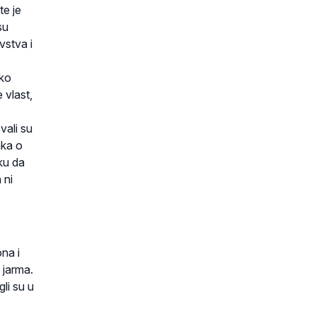
te je
su
vstva i
ako
 vlast,
vali su
nka o
ku da
 ni
na i
 jarma.
gli su u