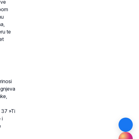
ive
abom
hu
a,
eru te
et
rinosi
 gnjeva
uke,
: 37 »Ti
 i
e