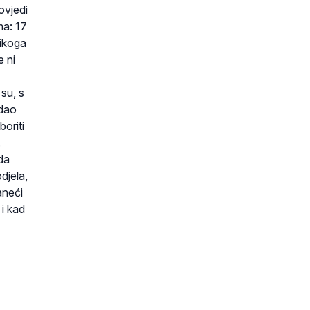
ovjedi
ma: 17
nikoga
e ni
su, s
edao
boriti
.
da
djela,
aneći
i kad