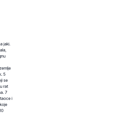
 jaki.
ala,
ognu
 zemlje
k. 5
ji se
u rat
a. 7
 taoce i
 koje
10