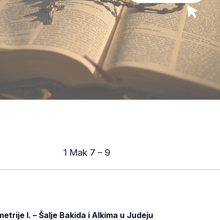
1 Mak 7 – 9
trije I. – Šalje Bakida i Alkima u Judeju