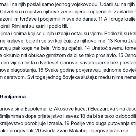
nali i na njih poslali samo jednog vojskovođu. Udarili su na njih 
veli su u ropstvo njihove žene i djecu i oplijenili ih. Zavladali 
orili im tvrđave i podjarmili ih sve do danas. 11 A i druga kralje
rali Rimljani su satrli i podložili.
ljima i onima koji se u njih uzdaju ostali su vjerni. Podložili su k
ene kraljeve, boje ih se svi koji čuju za njihovo ime. 13 Komu žele
rgavaju pak koga ne žele. Vrlo su ojačali. 14 Unatoč svemu tome
ije okrunio niti obukao grimizom da bi se tako proslavio. 15 Osno
 dan vijeća trista i dvadeset članova, savjetujući se bez presta
gova blagostanja. 16 Svake godine povjeravaju jednome čovje
elim carstvom. Svi toga jednog čovjeka slušaju: među njima nema
Rimljanima
anova sina Eupolema, iz Akosove kuće, i Eleazarova sina Jaso
imljanima sklope prijateljstvo i savez 18 da bi se tako oslobodili
kraljevstvo porobljuje Izraela. 19 Poslije vrlo duga putovanja sti
ovako progovorili: 20 »Juda zvan Makabej i njegova braća sa