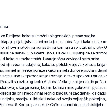
nima
za Rimljane: kako su moćni i blagonakloni prema svojim
sklapaju prijateljstvo s onima koji im se obraćaju i kako su veoma
 o njihovim ratovima i junaštvima kojima su se istaknuli protiv G
 prisilili na danak, 3 o svemu što su izveli u Hispaniji da se dom
ta, 4 kako su razboritošću i ustrajnošću zavladali svim onim
od njih veoma udaljeno; kako su potukli kraljeve koji su s kraja
ju, nanijeli im velike poraze i kako im neki donose godišnji dana
trli Filipa i kitijskoga kralja Perzeja, a tako upokorili i druge ko
6 Porazili su azijskog kralja Antioha Velikog, koji je na njih pošao 
 slonova, s konjanicima, bojnim kolima i mnogobrojnim pješacim
odredili da on i njegovi nasljednici plaćaju težak danak, da dadu
indijsku, medijsku i lidijsku i neke od svojih najljepših pokrajina,
umenu. 9 Kad su pak neki iz Grčke naumili doći da ih istrijebe, 