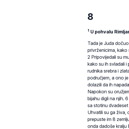
8
1
U pohvalu Rimlja
Tada je Juda dočuo 
privrženicima, kako 
2 Pripovijedali su mu
kako su ih svladali i
rudnika srebra i zla
područjem, a ono je 
dolazili da ih napada
Napokon su oružjem sa
bijahu digli na njih. 
sa stotinu dvadeset
Uhvatili su ga živa, 
prepuste im 8 zemlju 
onda dadoše kralju E