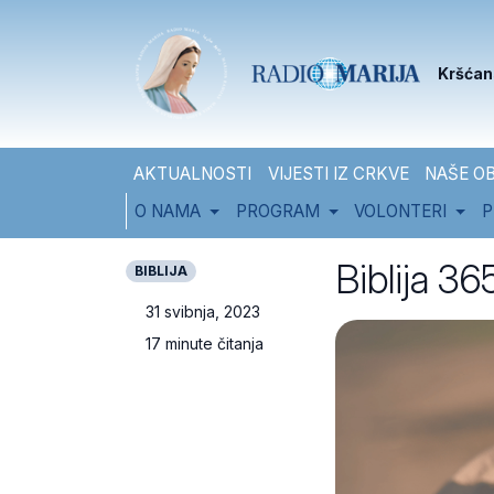
Skip to content
Skip to footer
Kršćan
AKTUALNOSTI
VIJESTI IZ CRKVE
NAŠE OB
O NAMA
PROGRAM
VOLONTERI
P
Biblija 365
BIBLIJA
31 svibnja, 2023
17 minute čitanja