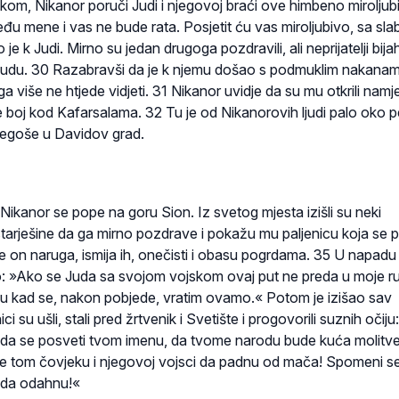
m, Nikanor poruči Judi i njegovoj braći ove himbeno miroljub
eđu mene i vas ne bude rata. Posjetit ću vas miroljubivo, sa sl
je k Judi. Mirno su jedan drugoga pozdravili, ali neprijatelji bija
Judu. 30 Razabravši da je k njemu došao s podmuklim nakanam
a više ne htjede vidjeti. 31 Nikanor uvidje da su mu otkrili namj
 boj kod Kafarsalama. 32 Tu je od Nikanorovih ljudi palo oko p
bjegoše u Davidov grad.
 Nikanor se pope na goru Sion. Iz svetog mjesta izišli su neki
starješine da ga mirno pozdrave i pokažu mu paljenicu koja se p
 se on naruga, ismija ih, onečisti i obasu pogrdama. 35 U napadu
: »Ako se Juda sa svojom vojskom ovaj put ne preda u moje r
inu kad se, nakon pobjede, vratim ovamo.« Potom je izišao sav
i su ušli, stali pred žrtvenik i Svetište i progovorili suznih očiju
 da se posveti tvom imenu, da tvome narodu bude kuća molitve
se tom čovjeku i njegovoj vojsci da padnu od mača! Spomeni s
j da odahnu!«