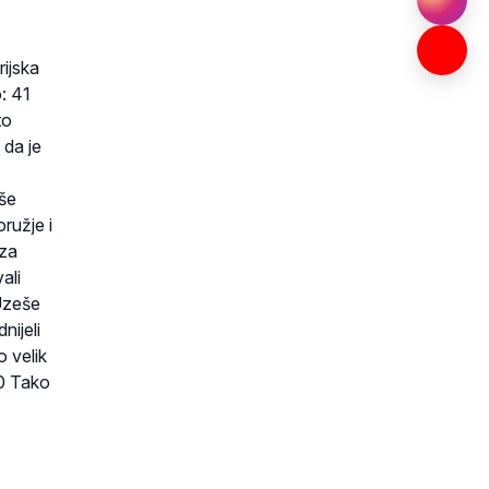
rijska
: 41
to
 da je
aše
oružje i
 za
ali
 Uzeše
nijeli
o velik
50 Tako