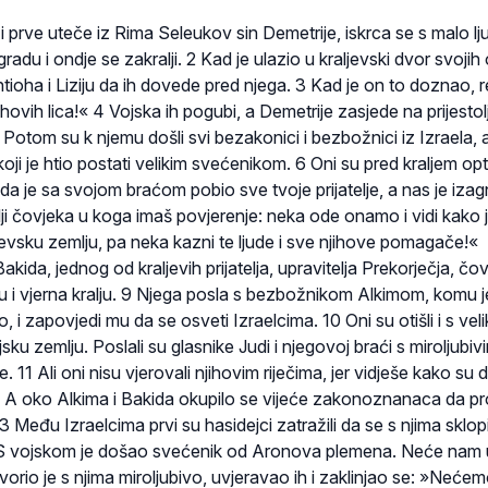
 prve uteče iz Rima Seleukov sin Demetrije, iskrca se s malo lju
du i ondje se zakralji. 2 Kad je ulazio u kraljevski dvor svojih
ntioha i Liziju da ih dovede pred njega. 3 Kad je on to doznao, 
hovih lica!« 4 Vojska ih pogubi, a Demetrije zasjede na prijestol
 Potom su k njemu došli svi bezakonici i bezbožnici iz Izraela, 
oji je htio postati velikim svećenikom. 6 Oni su pred kraljem opt
a je sa svojom braćom pobio sve tvoje prijatelje, a nas je izag
ji čovjeka u koga imaš povjerenje: neka ode onamo i vidi kako 
jevsku zemlju, pa neka kazni te ljude i sve njihove pomagače!«
akida, jednog od kraljevih prijatelja, upravitelja Prekorječja, čo
vu i vjerna kralju. 9 Njega posla s bezbožnikom Alkimom, komu j
, i zapovjedi mu da se osveti Izraelcima. 10 Oni su otišli i s ve
jsku zemlju. Poslali su glasnike Judi i njegovoj braći s miroljubiv
. 11 Ali oni nisu vjerovali njihovim riječima, jer vidješe kako su d
 A oko Alkima i Bakida okupilo se vijeće zakonoznanaca da p
 Među Izraelcima prvi su hasidejci zatražili da se s njima sklopi
S vojskom je došao svećenik od Aronova plemena. Neće nam u
orio je s njima miroljubivo, uvjeravao ih i zaklinjao se: »Neć