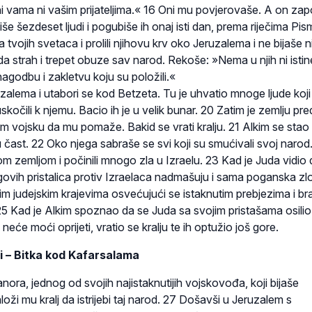
 ni vama ni vašim prijateljima.« 16 Oni mu povjerovaše. A on zap
iše šezdeset ljudi i pogubiše ih onaj isti dan, prema riječima Pis
 tvojih svetaca i prolili njihovu krv oko Jeruzalema i ne bijaše 
a strah i trepet obuze sav narod. Rekoše: »Nema u njih ni istin
nagodbu i zakletvu koju su položili.«
zalema i utabori se kod Betzeta. Tu je uhvatio mnoge ljude koji 
kočili k njemu. Bacio ih je u velik bunar. 20 Zatim je zemlju pr
jim vojsku da mu pomaže. Bakid se vrati kralju. 21 Alkim se stao 
čast. 22 Oko njega sabraše se svi koji su smućivali svoj narod
om zemljom i počinili mnogo zla u Izraelu. 23 Kad je Juda vidio 
egovih pristalica protiv Izraelaca nadmašuju i sama poganska zlo
vim judejskim krajevima osvećujući se istaknutim prebjezima i br
25 Kad je Alkim spoznao da se Juda sa svojim pristašama osilio 
neće moći oprijeti, vratio se kralju te ih optužio još gore.
i – Bitka kod Kafarsalama
anora, jednog od svojih najistaknutijih vojskovođa, koji bijaše
naloži mu kralj da istrijebi taj narod. 27 Došavši u Jeruzalem s