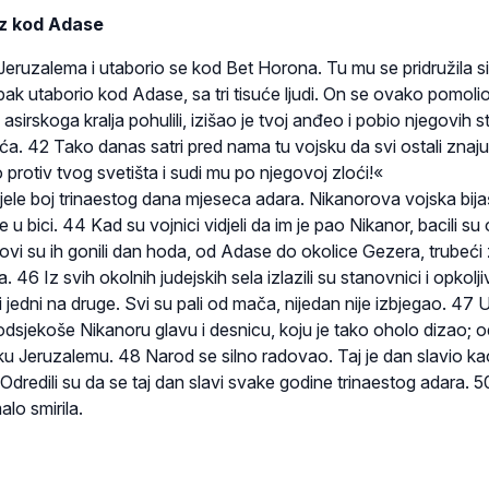
z kod Adase
 Jeruzalema i utaborio se kod Bet Horona. Tu mu se pridružila si
ak utaborio kod Adase, sa tri tisuće ljudi. On se ovako pomolio
asirskoga kralja pohulili, izišao je tvoj anđeo i pobio njegovih s
ća. 42 Tako danas satri pred nama tu vojsku da svi ostali znaju
protiv tvog svetišta i sudi mu po njegovoj zloći!«
ele boj trinaestog dana mjeseca adara. Nikanorova vojska bij
e u bici. 44 Kad su vojnici vidjeli da im je pao Nikanor, bacili su 
dovi su ih gonili dan hoda, od Adase do okolice Gezera, trubeći
 46 Iz svih okolnih judejskih sela izlazili su stanovnici i opkoljiv
li jedni na druge. Svi su pali od mača, nijedan nije izbjegao. 47
 odsjekoše Nikanoru glavu i desnicu, koju je tako oholo dizao; od
idiku Jeruzalemu. 48 Narod se silno radovao. Taj je dan slavio ka
Odredili su da se taj dan slavi svake godine trinaestog adara. 
alo smirila.