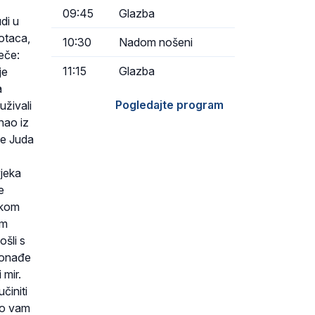
09:45
Glazba
di u
 otaca,
10:30
Nadom nošeni
reče:
11:15
Glazba
je
a
Pogledajte program
uživali
nao iz
je Juda
vjeka
e
likom
im
ošli s
ronađe
 mir.
činiti
emo vam