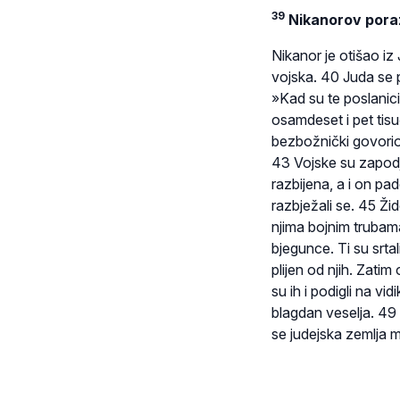
39
Nikanorov pora
Nikanor je otišao iz
vojska. 40 Juda se p
»Kad su te poslanici 
osamdeset i pet tisu
bezbožnički govorio 
43 Vojske su zapodj
razbijena, a i on pad
razbježali se. 45 Ži
njima bojnim trubama.
bjegunce. Ti su srta
plijen od njih. Zatim
su ih i podigli na v
blagdan veselja. 49 
se judejska zemlja m