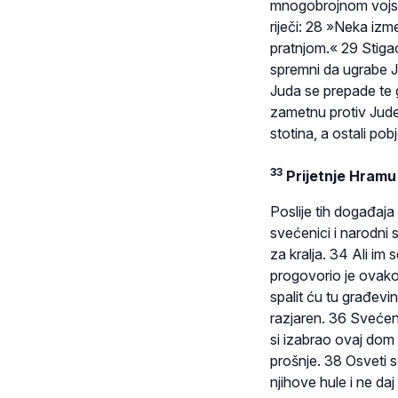
mnogobrojnom vojsko
riječi: 28 »Neka izm
pratnjom.« 29 Stigao 
spremni da ugrabe 
Juda se prepade te g
zametnu protiv Jude
stotina, a ostali po
33
Prijetnje Hramu
Poslije tih događaja
svećenici i narodni 
za kralja. 34 Ali im
progovorio je ovako
spalit ću tu građev
razjaren. 36 Svećenic
si izabrao ovaj dom
prošnje. 38 Osveti 
njihove hule i ne da