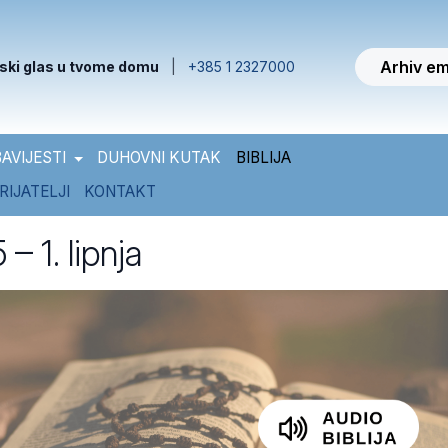
Arhiv em
ski glas u tvome domu
|
+385 1 2327000
AVIJESTI
DUHOVNI KUTAK
BIBLIJA
RIJATELJI
KONTAKT
 – 1. lipnja