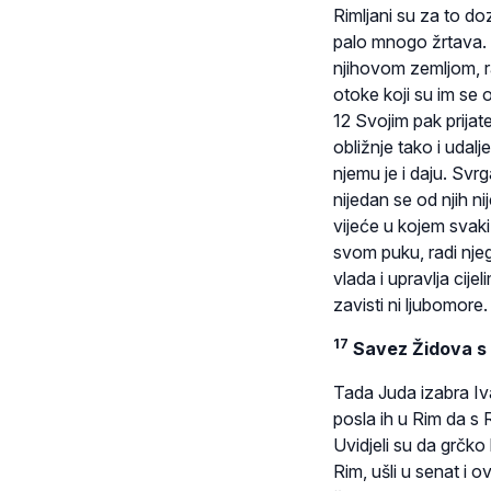
Rimljani su za to doz
palo mnogo žrtava. Od
njihovom zemljom, raz
otoke koji su im se opi
12 Svojim pak prijate
obližnje tako i udalj
njemu je i daju. Sv
nijedan se od njih n
vijeće u kojem svaki
svom puku, radi nje
vlada i upravlja cij
zavisti ni ljubomore.
17
Savez Židova s 
Tada Juda izabra Iv
posla ih u Rim da s R
Uvidjeli su da grčko 
Rim, ušli u senat i 