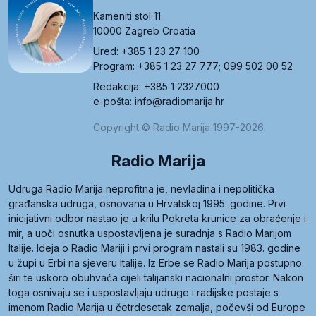
Kameniti stol 11
10000 Zagreb Croatia
Ured: +385 1 23 27 100
Program: +385 1 23 27 777; 099 502 00 52
Redakcija: +385 1 2327000
e-pošta: info@radiomarija.hr
Copyright © Radio Marija 1997-2026
Radio Marija
Udruga Radio Marija neprofitna je, nevladina i nepolitička
građanska udruga, osnovana u Hrvatskoj 1995. godine. Prvi
inicijativni odbor nastao je u krilu Pokreta krunice za obraćenje i
mir, a uoči osnutka uspostavljena je suradnja s Radio Marijom
Italije. Ideja o Radio Mariji i prvi program nastali su 1983. godine
u župi u Erbi na sjeveru Italije. Iz Erbe se Radio Marija postupno
širi te uskoro obuhvaća cijeli talijanski nacionalni prostor. Nakon
toga osnivaju se i uspostavljaju udruge i radijske postaje s
imenom Radio Marija u četrdesetak zemalja, počevši od Europe