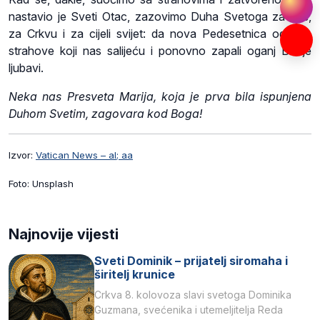
nastavio je Sveti Otac, zazovimo Duha Svetoga za nas,
za Crkvu i za cijeli svijet: da nova Pedesetnica odagna
strahove koji nas salijeću i ponovno zapali oganj Božje
ljubavi.
Neka nas Presveta Marija, koja je prva bila ispunjena
Duhom Svetim, zagovara kod Boga!
Izvor:
Vatican News – al; aa
Foto: Unsplash
Najnovije vijesti
Sveti Dominik – prijatelj siromaha i
širitelj krunice
Crkva 8. kolovoza slavi svetoga Dominika
Guzmana, svećenika i utemeljitelja Reda