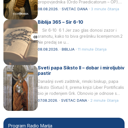
propovjednika (Ordo Praedicatorum – OP).
Svojim životom, dubokom ljubavlju prema
08.08.2026. · SVETAC DANA ·
3 minute čitanja
Kristu…
Biblija 365 – Sir 6-10
Sir 6-10 6 1 Jer zao glas donosi zazor i
sramotu, kako to biva grešniku licemjernom.2
Ne predaj se u…
08.08.2026. · BIBLIJA ·
11 minute čitanja
Sveti papa Siksto II – dobar i miroljubiv
pastir
Današnji sveti zaštitnik, rimski biskup, papa
Siksto (Sixtus) II, prema knjizi Liber Pontificalis
bio je rođenjem Grk. Obnovio je odnose s
afričkim…
07.08.2026. · SVETAC DANA ·
2 minute čitanja
Program Radio Marija