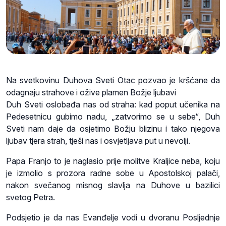
Na svetkovinu Duhova Sveti Otac pozvao je kršćane da
odagnaju strahove i ožive plamen Božje ljubavi
Duh Sveti oslobađa nas od straha: kad poput učenika na
Pedesetnicu gubimo nadu, „zatvorimo se u sebe“, Duh
Sveti nam daje da osjetimo Božju blizinu i tako njegova
ljubav tjera strah, tješi nas i osvjetljava put u nevolji.
Papa Franjo to je naglasio prije molitve Kraljice neba, koju
je izmolio s prozora radne sobe u Apostolskoj palači,
nakon svečanog misnog slavlja na Duhove u bazilici
svetog Petra.
Podsjetio je da nas Evanđelje vodi u dvoranu Posljednje