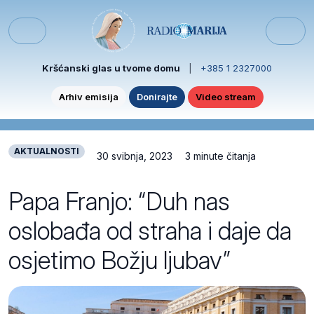
Skip to content
Skip to footer
Menu
Kršćanski glas u tvome domu
|
+385 1 2327000
Arhiv emisija
Donirajte
Video stream
AKTUALNOSTI
30 svibnja, 2023
3 minute čitanja
Papa Franjo: “Duh nas
oslobađa od straha i daje da
osjetimo Božju ljubav”