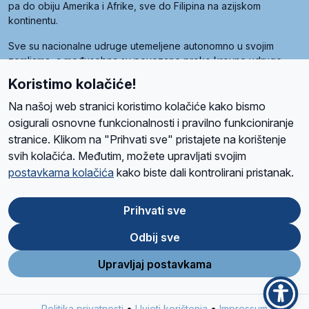
pa do obiju Amerika i Afrike, sve do Filipina na azijskom
kontinentu.
Sve su nacionalne udruge utemeljene autonomno u svojim
zemljama, a međusobna su povezane preko krovne udruge
pod nazivom Svjetska obitelj Radio Marije (World Family of
Koristimo kolačiće!
Radio Maria). Svjetsku obitelj utemeljilo je sedam članica, među
kojima je i hrvatska Udruga Radio Marija.
Na našoj web stranici koristimo kolačiće kako bismo
osigurali osnovne funkcionalnosti i pravilno funkcioniranje
stranice. Klikom na "Prihvati sve" pristajete na korištenje
svih kolačića. Međutim, možete upravljati svojim
O nama
Radio
Program
Volonteri
Prijatelji
Kontakt
Pravila privatnosti
postavkama kolačića
kako biste dali kontrolirani pristanak.
Kolačići
Uvjeti korištenja
Ova stranica je zaštićena Google reCAPTCHA sustavom
Prihvati sve
Odbij sve
App
Google
Store
Play
Upravljaj postavkama
Design and development
SIK
&
C-Tel
•
•
Politika privatnosti
Uvjeti korištenja
Impressum