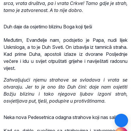
srca, vrata društva, pa i vrata Crkve! Tamo gdje je strah,
tamo je zatvorenost. A to nije dobro.
Duh daje da osjetimo blizinu Boga koji tješi
Međutim, Evanđelje nam, podsjetio je Papa, nudi lijek
Uskrsloga, a to je Duh Sveti. On izbavlja iz tamnicâ straha.
Kad prime Duha, apostoli izlaze iz dvorane Posljednje
večere i idu u svijet otpuštati grijehe i naviještati radosnu
vijest.
Zahvaljujući njemu strahove se svladava i vrata se
otvaraju. Jer to je ono što Duh čini: daje nam osjetiti
Božju blizinu i tako njegova ljubav izgoni strah,
osvjetljava put, tješi, podupire u protivštinama.
Neka nova Pedesetnica odagna strahove koji nas salijeću
Kad se, dakle, suočimo sa strahovima i zatvorenostima,