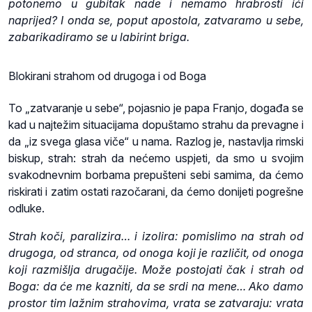
potonemo u gubitak nade i nemamo hrabrosti ići
naprijed? I onda se, poput apostola, zatvaramo u sebe,
zabarikadiramo se u labirint briga.
Blokirani strahom od drugoga i od Boga
To „zatvaranje u sebe“, pojasnio je papa Franjo, događa se
kad u najtežim situacijama dopuštamo strahu da prevagne i
da „iz svega glasa viče“ u nama. Razlog je, nastavlja rimski
biskup, strah: strah da nećemo uspjeti, da smo u svojim
svakodnevnim borbama prepušteni sebi samima, da ćemo
riskirati i zatim ostati razočarani, da ćemo donijeti pogrešne
odluke.
Strah koči, paralizira… i izolira: pomislimo na strah od
drugoga, od stranca, od onoga koji je različit, od onoga
koji razmišlja drugačije. Može postojati čak i strah od
Boga: da će me kazniti, da se srdi na mene… Ako damo
prostor tim lažnim strahovima, vrata se zatvaraju: vrata