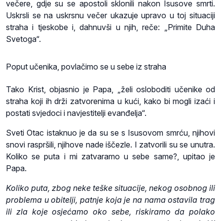
večere, gdje su se apostoli sklonili nakon Isusove smrti.
Uskrsli se na uskrsnu večer ukazuje upravo u toj situaciji
straha i tjeskobe i, dahnuvši u njih, reče: „Primite Duha
Svetoga“.
Poput učenika, povlačimo se u sebe iz straha
Tako Krist, objasnio je Papa, „želi osloboditi učenike od
straha koji ih drži zatvorenima u kući, kako bi mogli izaći i
postati svjedoci i navjestitelji evanđelja“.
Sveti Otac istaknuo je da su se s Isusovom smrću, njihovi
snovi raspršili, njihove nade iščezle. I zatvorili su se unutra.
Koliko se puta i mi zatvaramo u sebe same?, upitao je
Papa.
Koliko puta, zbog neke teške situacije, nekog osobnog ili
problema u obitelji, patnje koja je na nama ostavila trag
ili zla koje osjećamo oko sebe, riskiramo da polako