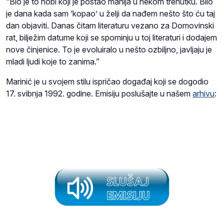
“Bio je to hobi koji je postao manija u nekom trenutku. Bilo
je dana kada sam ‘kopao’ u želji da nađem nešto što ću taj
dan objaviti. Danas čitam literaturu vezano za Domovinski
rat, bilježim datume koji se spominju u toj literaturi i dodajem
nove činjenice. To je evoluiralo u nešto ozbiljno, javljaju je
mladi ljudi koje to zanima.”
Marinić je u svojem stilu ispričao događaj koji se dogodio
17. svibnja 1992. godine. Emisiju poslušajte u našem
arhivu
: