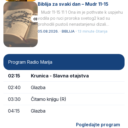
Biblija za svaki dan – Mudr 11-15
Mudr 11-15 11 1 Ona im je pothvate k uspjehu
vodila po ruci proroka svetog2 kad su
prohodili pustoš nenastanjenui dizali…
05.08.2026. · BIBLIJA ·
13 minute čitanja
Program Radio Marija
02:15
Krunica - Slavna otajstva
02:40
Glazba
03:30
Čitamo knjigu (R)
04:15
Glazba
Pogledajte program