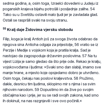
sedma godina, a, osim toga, Izraelci dovedeni u Judeju iz
poganskih krajeva bijahu potrošili i posljednje zalihe. 54
Tako su u Svetištu ostavili malo ljudi jer je zavladala glad.
Ostali se raspršili svaki na svoju stranu.
55
Kralj daje Židovima vjersku slobodu
Filip, koga je kralj Antioh još za svoga života odabrao da
njegova sina Antioha odgaja za prijestolje, 56 vratio se iz
Perzije i Medije s vojskom koja je pratila kralja. Sad je
nastojao da zagospoduje državnim poslovima. 57 Na tu
vijest Lizija je samo gledao da što prije ode. Rekao je kralju,
vojskovođama i ljudima: »Svaki smo dan slabiji, imamo sve
manje hrane, a mjesto koje opsjedamo dobro je utvrđeno.
Osim toga, čekaju nas poslovi kraljevstva. 58 Pružimo,
dakle, desnicu tim ljudima, sklopimo mir s njima i sa svim
njihovim narodom. 59 Dopustimo im da žive po svojim
običajima kao i prije, jer su se radi svojih zakona, kad smo
ih dokinuli, na nas razgnjevili i sve ovo počinili.«