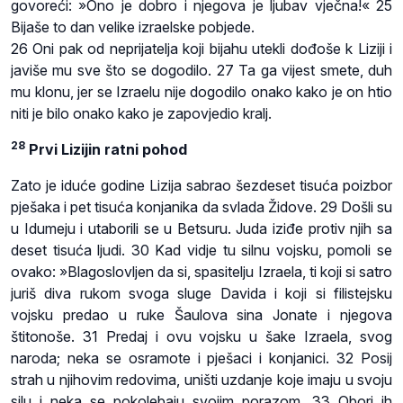
govoreći: »Ono je dobro i njegova je ljubav vječna!« 25
Bijaše to dan velike izraelske pobjede.
26 Oni pak od neprijatelja koji bijahu utekli dođoše k Liziji i
javiše mu sve što se dogodilo. 27 Ta ga vijest smete, duh
mu klonu, jer se Izraelu nije dogodilo onako kako je on htio
niti je bilo onako kako je zapovjedio kralj.
28
Prvi Lizijin ratni pohod
Zato je iduće godine Lizija sabrao šezdeset tisuća poizbor
pješaka i pet tisuća konjanika da svlada Židove. 29 Došli su
u Idumeju i utaborili se u Betsuru. Juda iziđe protiv njih sa
deset tisuća ljudi. 30 Kad vidje tu silnu vojsku, pomoli se
ovako: »Blagoslovljen da si, spasitelju Izraela, ti koji si satro
juriš diva rukom svoga sluge Davida i koji si filistejsku
vojsku predao u ruke Šaulova sina Jonate i njegova
štitonoše. 31 Predaj i ovu vojsku u šake Izraela, svog
naroda; neka se osramote i pješaci i konjanici. 32 Posij
strah u njihovim redovima, uništi uzdanje koje imaju u svoju
silu i neka se pokolebaju svojim porazom. 33 Obori ih