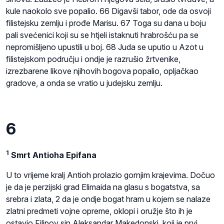
kule naokolo sve popalio. 66 Digavši tabor, ode da osvoji
filistejsku zemlju i prođe Marisu. 67 Toga su dana u boju
pali svećenici koji su se htjeli istaknuti hrabrošću pa se
nepromišljeno upustili u boj. 68 Juda se uputio u Azot u
filistejskom području i ondje je razrušio žrtvenike,
izrezbarene likove njihovih bogova popalio, opljačkao
gradove, a onda se vratio u judejsku zemlju.
6
1
Smrt Antioha Epifana
U to vrijeme kralj Antioh prolazio gornjim krajevima. Dočuo
je da je perzijski grad Elimaida na glasu s bogatstva, sa
srebra i zlata, 2 da je ondje bogat hram u kojem se nalaze
zlatni predmeti vojne opreme, oklopi i oružje što ih je
ostavio Filipov sin Aleksandar Makedonski, koji je prvi