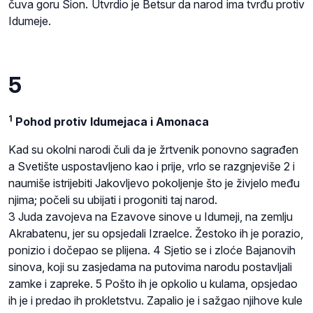
čuva goru Sion. Utvrdio je Betsur da narod ima tvrđu protiv
Idumeje.
5
1
Pohod protiv Idumejaca i Amonaca
Kad su okolni narodi čuli da je žrtvenik ponovno sagrađen
a Svetište uspostavljeno kao i prije, vrlo se razgnjeviše 2 i
naumiše istrijebiti Jakovljevo pokoljenje što je živjelo među
njima; počeli su ubijati i progoniti taj narod.
3 Juda zavojeva na Ezavove sinove u Idumeji, na zemlju
Akrabatenu, jer su opsjedali Izraelce. Žestoko ih je porazio,
ponizio i dočepao se plijena. 4 Sjetio se i zloće Bajanovih
sinova, koji su zasjedama na putovima narodu postavljali
zamke i zapreke. 5 Pošto ih je opkolio u kulama, opsjedao
ih je i predao ih prokletstvu. Zapalio je i sažgao njihove kule