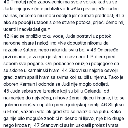
40 Timotej reče zapovjednicima svoje vojske kad su se
Juda i njegove čete približili vodi: »Ako prvi prijeđe i udari
na nas, nećemo mu moći odoljeti jer će imati prednost; 41 a
ako se poboji i utabori s one strane potoka, prijeći ćemo mi,
udariti i nadvladati ga.«
42 Kad se približio toku vode, Juda postavi uz potok
narodne pisare i naloži im: »Ne dopustite nikomu da
razapinje šatora, nego neka idu svi u boj.« 43 On prijeđe
prvi onamo, a za njim je slijedio sav narod. Potjera pred
sobom sve pogane. Oni pobacaše oružje i pobjegoše da
se sklone u karnainski hram. 44 Židovi su najprije osvojili
grad, zatim spalili hram sa svima koji su bili u njemu. Tako je
oboren Karnain i odonda se Judi nije moglo odoljeti.
45 Juda sabra sve Izraelce koji su bili u Galaadu, od
najmanjeg do najvećeg, njihove žene i djecu i imanje, i to se
golemo mnoštvo uputilo prema judejskoj zemlji. 46 Stigli su
u Efron, važan i vrlo jak grad što se nalazio na putu. Kako
ga nije bilo moguće zaobići ni desno ni lijevo, nije bilo druge
nego kroza nj. 47 Stanovnici su im uskratili prolaz i vrata