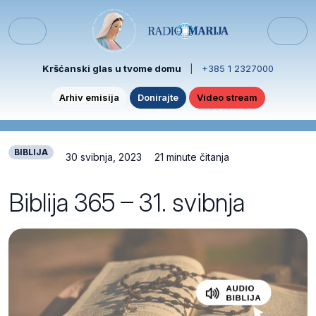
Skip to content
Skip to footer
Menu
Kršćanski glas u tvome domu
|
+385 1 2327000
Arhiv emisija
Donirajte
Video stream
BIBLIJA
30 svibnja, 2023
21 minute čitanja
Biblija 365 – 31. svibnja