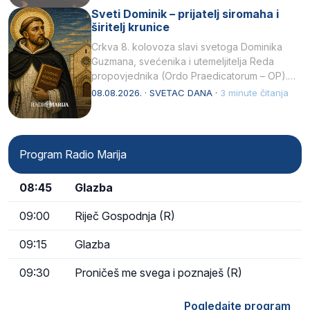
Sveti Dominik – prijatelj siromaha i
širitelj krunice
Crkva 8. kolovoza slavi svetoga Dominika
Guzmana, svećenika i utemeljitelja Reda
propovjednika (Ordo Praedicatorum – OP).
Svojim životom, dubokom ljubavlju prema
08.08.2026. · SVETAC DANA ·
3 minute čitanja
Kristu…
Program Radio Marija
08:45
Glazba
09:00
Riječ Gospodnja (R)
09:15
Glazba
09:30
Proničeš me svega i poznaješ (R)
Pogledajte program