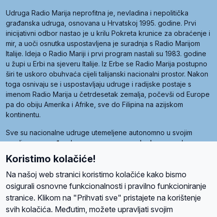
Udruga Radio Marija neprofitna je, nevladina i nepolitička
građanska udruga, osnovana u Hrvatskoj 1995. godine. Prvi
inicijativni odbor nastao je u krilu Pokreta krunice za obraćenje i
mir, a uoči osnutka uspostavljena je suradnja s Radio Marijom
Italije. Ideja o Radio Mariji i prvi program nastali su 1983. godine
u župi u Erbi na sjeveru Italije. Iz Erbe se Radio Marija postupno
širi te uskoro obuhvaća cijeli talijanski nacionalni prostor. Nakon
toga osnivaju se i uspostavljaju udruge i radijske postaje s
imenom Radio Marija u četrdesetak zemalja, počevši od Europe
pa do obiju Amerika i Afrike, sve do Filipina na azijskom
kontinentu.
Sve su nacionalne udruge utemeljene autonomno u svojim
zemljama, a međusobna su povezane preko krovne udruge
pod nazivom Svjetska obitelj Radio Marije (World Family of
Koristimo kolačiće!
Radio Maria). Svjetsku obitelj utemeljilo je sedam članica, među
kojima je i hrvatska Udruga Radio Marija.
Na našoj web stranici koristimo kolačiće kako bismo
osigurali osnovne funkcionalnosti i pravilno funkcioniranje
stranice. Klikom na "Prihvati sve" pristajete na korištenje
svih kolačića. Međutim, možete upravljati svojim