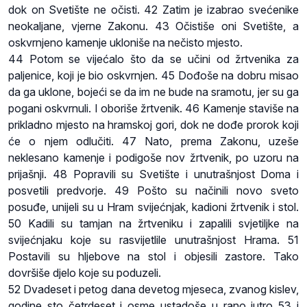
dok on Svetište ne očisti. 42 Zatim je izabrao svećenike
neokaljane, vjerne Zakonu. 43 Očistiše oni Svetište, a
oskvrnjeno kamenje ukloniše na nečisto mjesto.
44 Potom se vijećalo što da se učini od žrtvenika za
paljenice, koji je bio oskvrnjen. 45 Dođoše na dobru misao
da ga uklone, bojeći se da im ne bude na sramotu, jer su ga
pogani oskvrnuli. I oboriše žrtvenik. 46 Kamenje staviše na
prikladno mjesto na hramskoj gori, dok ne dođe prorok koji
će o njem odlučiti. 47 Nato, prema Zakonu, uzeše
neklesano kamenje i podigoše nov žrtvenik, po uzoru na
prijašnji. 48 Popravili su Svetište i unutrašnjost Doma i
posvetili predvorje. 49 Pošto su načinili novo sveto
posuđe, unijeli su u Hram svijećnjak, kadioni žrtvenik i stol.
50 Kadili su tamjan na žrtveniku i zapalili svjetiljke na
svijećnjaku koje su rasvijetlile unutrašnjost Hrama. 51
Postavili su hljebove na stol i objesili zastore. Tako
dovršiše djelo koje su poduzeli.
52 Dvadeset i petog dana devetog mjeseca, zvanog kislev,
godine sto četrdeset i osme ustadoše u rano jutro 53 i