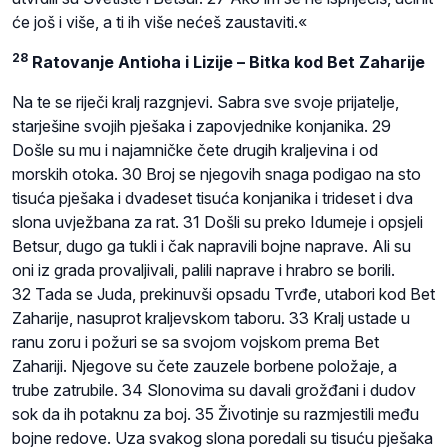
će još i više, a ti ih više nećeš zaustaviti.«
28
Ratovanje Antioha i Lizije – Bitka kod Bet Zaharije
Na te se riječi kralj razgnjevi. Sabra sve svoje prijatelje,
starješine svojih pješaka i zapovjednike konjanika. 29
Došle su mu i najamničke čete drugih kraljevina i od
morskih otoka. 30 Broj se njegovih snaga podigao na sto
tisuća pješaka i dvadeset tisuća konjanika i trideset i dva
slona uvježbana za rat. 31 Došli su preko Idumeje i opsjeli
Betsur, dugo ga tukli i čak napravili bojne naprave. Ali su
oni iz grada provaljivali, palili naprave i hrabro se borili.
32 Tada se Juda, prekinuvši opsadu Tvrđe, utabori kod Bet
Zaharije, nasuprot kraljevskom taboru. 33 Kralj ustade u
ranu zoru i požuri se sa svojom vojskom prema Bet
Zahariji. Njegove su čete zauzele borbene položaje, a
trube zatrubile. 34 Slonovima su davali grožđani i dudov
sok da ih potaknu za boj. 35 Životinje su razmjestili među
bojne redove. Uza svakog slona poredali su tisuću pješaka