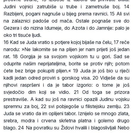
Judini vojnici zatrubiše u trube i zametnuše boj. 14
Razbijeni, pogani nagnuše u bijeg prema ravnici. 15 Ali svi
na zalaznici padoše od mača. Ostale pognaše sve do
Gezera i do nizina Idumeje, do Azota i do Jamnije: palo je
oko tri tisuće ljudi.
16 Kad se Juda vratio s potjere kojoj bijaše na čelu, 17 reče
narodu: »Ne lakomite se na plijen jer nam prijeti još jedan
rat. 18 Gorgija je sa svojom vojskom tu u gori. Sad se
oduprite našim neprijateljima, borite se protiv njih; potom
ćete bez brige pokupiti plijen.« 19 Juda je još bio u riječi
kadli jedan odred proviri s gorskog visa. 20 Vidješe da su
njihovi raspršeni i da je tabor izgorio: o tome je još
svjedočio dim koji se vidio. 21 Od toga se prizora
prestraviše. A kad su još na ravnici opazili Judinu vojsku
spremnu za boj, 22 svi pobjegoše u filistejsku zemlju. 23
Juda se vratio da im oplijeni tabor. Iznijelo se mnogo zlata,
srebra, modra i crvena skrletna platna i golemo drugo
blago. 24 Na povratku su Židovi hvalili i blagoslivljali Nebo