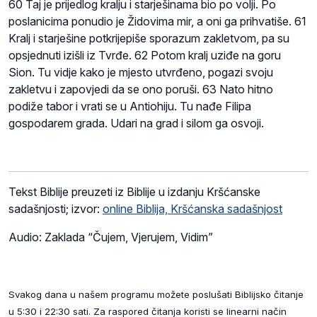
60 Taj je prijedlog kralju i starješinama bio po volji. Po
poslanicima ponudio je Židovima mir, a oni ga prihvatiše. 61
Kralj i starješine potkrijepiše sporazum zakletvom, pa su
opsjednuti izišli iz Tvrđe. 62 Potom kralj uziđe na goru
Sion. Tu vidje kako je mjesto utvrđeno, pogazi svoju
zakletvu i zapovjedi da se ono poruši. 63 Nato hitno
podiže tabor i vrati se u Antiohiju. Tu nađe Filipa
gospodarem grada. Udari na grad i silom ga osvoji.
Tekst Biblije preuzeti iz Biblije u izdanju Kršćanske
sadašnjosti; izvor:
online Biblija, Kršćanska sadašnjost
Audio: Zaklada “Čujem, Vjerujem, Vidim”
Svakog dana u našem programu možete poslušati Biblijsko čitanje
u 5:30 i 22:30 sati. Za raspored čitanja koristi se linearni način