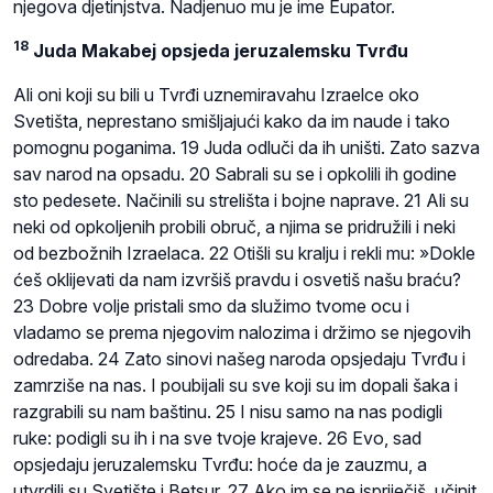
njegova djetinjstva. Nadjenuo mu je ime Eupator.
18
Juda Makabej opsjeda jeruzalemsku Tvrđu
Ali oni koji su bili u Tvrđi uznemiravahu Izraelce oko
Svetišta, neprestano smišljajući kako da im naude i tako
pomognu poganima. 19 Juda odluči da ih uništi. Zato sazva
sav narod na opsadu. 20 Sabrali su se i opkolili ih godine
sto pedesete. Načinili su strelišta i bojne naprave. 21 Ali su
neki od opkoljenih probili obruč, a njima se pridružili i neki
od bezbožnih Izraelaca. 22 Otišli su kralju i rekli mu: »Dokle
ćeš oklijevati da nam izvršiš pravdu i osvetiš našu braću?
23 Dobre volje pristali smo da služimo tvome ocu i
vladamo se prema njegovim nalozima i držimo se njegovih
odredaba. 24 Zato sinovi našeg naroda opsjedaju Tvrđu i
zamrziše na nas. I poubijali su sve koji su im dopali šaka i
razgrabili su nam baštinu. 25 I nisu samo na nas podigli
ruke: podigli su ih i na sve tvoje krajeve. 26 Evo, sad
opsjedaju jeruzalemsku Tvrđu: hoće da je zauzmu, a
utvrdili su Svetište i Betsur. 27 Ako im se ne ispriječiš, učinit