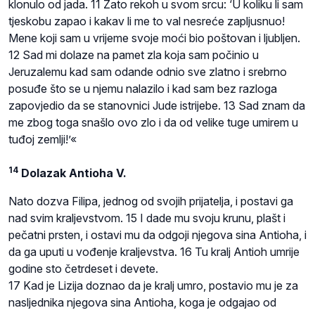
klonulo od jada. 11 Zato rekoh u svom srcu: ‘U koliku li sam
tjeskobu zapao i kakav li me to val nesreće zapljusnuo!
Mene koji sam u vrijeme svoje moći bio poštovan i ljubljen.
12 Sad mi dolaze na pamet zla koja sam počinio u
Jeruzalemu kad sam odande odnio sve zlatno i srebrno
posuđe što se u njemu nalazilo i kad sam bez razloga
zapovjedio da se stanovnici Jude istrijebe. 13 Sad znam da
me zbog toga snašlo ovo zlo i da od velike tuge umirem u
tuđoj zemlji!’«
14
Dolazak Antioha V.
Nato dozva Filipa, jednog od svojih prijatelja, i postavi ga
nad svim kraljevstvom. 15 I dade mu svoju krunu, plašt i
pečatni prsten, i ostavi mu da odgoji njegova sina Antioha, i
da ga uputi u vođenje kraljevstva. 16 Tu kralj Antioh umrije
godine sto četrdeset i devete.
17 Kad je Lizija doznao da je kralj umro, postavio mu je za
nasljednika njegova sina Antioha, koga je odgajao od