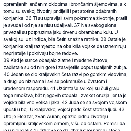
opremljenih lančanim oklopima i brončanim šljemovima, a k
tomu su svakoj životinji pridijelili i pet stotina odabranih
konjanika. 36 Ti su upravljali svim pokretima životinje, pratili
je svuda i od nje se nisu udaljivali. 37 Na svakog slona
privezali su potpruzima jaku drvenu obrambenu kulu. U
svakoj su, uz Indijca, bila četiri snažna ratnika. 38 Ostale je
konjanike kralj razmjestio na oba krila vojske da uznemiruju
neprijatelje i pokrivaju bojne redove.
39 Kad je sunce obasjalo zlatne i mjedene štitove,
zablistale su od njih gore i zasvijetlile poput upaljenih zublja.
40 Jedan se dio kraljevskih četa razvi po gorskim visovima,
a drugi po nizinama i svi se pokrenuše u čvrstom i
uređenom rasporedu. 41 Uzdrhtaše svi koji su čuli graju
toga mnoštva, bât njegovih stopala i zveket oružja, jer ta je
vojska bila vrlo velika i jaka. 42 Juda se sa svojom vojskom
upusti u boj. U kraljevskoj vojsci pade šest stotina ljudi. 43
Uto je Eleazar, zvan Auran, opazio jednu životinju
opremljenu kraljevskom ormom, višu od ostalih. Pomisli da
je u njoj kralj 44 i žrtvova se da izbavi svoj narod i steče