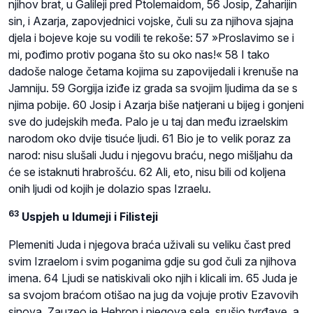
njihov brat, u Galileji pred Ptolemaidom, 56 Josip, Zaharijin
sin, i Azarja, zapovjednici vojske, čuli su za njihova sjajna
djela i bojeve koje su vodili te rekoše: 57 »Proslavimo se i
mi, pođimo protiv pogana što su oko nas!« 58 I tako
dadoše naloge četama kojima su zapovijedali i krenuše na
Jamniju. 59 Gorgija iziđe iz grada sa svojim ljudima da se s
njima pobije. 60 Josip i Azarja biše natjerani u bijeg i gonjeni
sve do judejskih međa. Palo je u taj dan među izraelskim
narodom oko dvije tisuće ljudi. 61 Bio je to velik poraz za
narod: nisu slušali Judu i njegovu braću, nego mišljahu da
će se istaknuti hrabrošću. 62 Ali, eto, nisu bili od koljena
onih ljudi od kojih je dolazio spas Izraelu.
63
Uspjeh u Idumeji i Filisteji
Plemeniti Juda i njegova braća uživali su veliku čast pred
svim Izraelom i svim poganima gdje su god čuli za njihova
imena. 64 Ljudi se natiskivali oko njih i klicali im. 65 Juda je
sa svojom braćom otišao na jug da vojuje protiv Ezavovih
sinova. Zauzeo je Hebron i njegova sela, srušio tvrđave, a