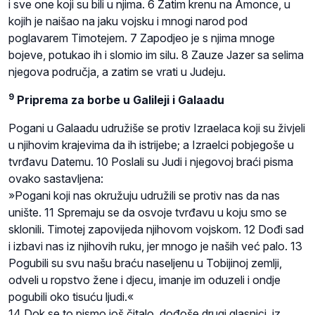
i sve one koji su bili u njima. 6 Zatim krenu na Amonce, u
kojih je naišao na jaku vojsku i mnogi narod pod
poglavarem Timotejem. 7 Zapodjeo je s njima mnoge
bojeve, potukao ih i slomio im silu. 8 Zauze Jazer sa selima
njegova područja, a zatim se vrati u Judeju.
9
Priprema za borbe u Galileji i Galaadu
Pogani u Galaadu udružiše se protiv Izraelaca koji su živjeli
u njihovim krajevima da ih istrijebe; a Izraelci pobjegoše u
tvrđavu Datemu. 10 Poslali su Judi i njegovoj braći pisma
ovako sastavljena:
»Pogani koji nas okružuju udružili se protiv nas da nas
unište. 11 Spremaju se da osvoje tvrđavu u koju smo se
sklonili. Timotej zapovijeda njihovom vojskom. 12 Dođi sad
i izbavi nas iz njihovih ruku, jer mnogo je naših već palo. 13
Pogubili su svu našu braću naseljenu u Tobijinoj zemlji,
odveli u ropstvo žene i djecu, imanje im oduzeli i ondje
pogubili oko tisuću ljudi.«
14 Dok se to pismo još čitalo, dođoše drugi glasnici, iz