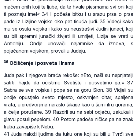
mačem onih koji te ljube, da te hvale pjesmama svi oni koji
ti poznaju ime!« 34 I počeše bitku i u srazu prsa o prsa
pade iz Lizijine vojske oko pet tisuća ljudi. 35 Videći kako
mu se osula vojska i kako su neustrašivi Judini junaci, koji
su bili spremni junački živjeti ili umrijeti, Lizija se vrati u
Antiohiju. Ondje unovači najamnike da iznova, s
pojačanom vojskom, provali u Judeju.
36
Očišćenje i posveta Hrama
Juda pak i njegova braća rekoše: »Eto, naši su neprijatelji
satrti, hajde da očistimo Svetište i posvetimo ga.« 37
Sabra se sva vojska i pope se na goru Sion. 38 Vidjeli su
ondje opustjelo sveto mjesto, oskvrnjen oltar, spaljena
vrata, u predvorjima naraslo šikarje kao u šumi ili u gorama,
a ćelije porušene. 39 Razdrli su na sebi odjeću, zakukali i
glavu posuli pepelom. 40 Potom padoše ničice pa na znak
truba zavapiše k Nebu.
41 Juda naloži ljudima da tuku one koji su bili u Tvrđi sve