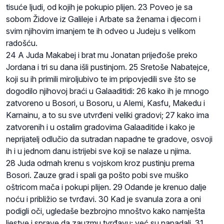
tisuće ljudi, od kojih je pokupio plijen. 23 Poveo je sa
sobom Židove iz Galileje i Arbate sa ženama i djecom i
svim njihovim imanjem te ih odveo u Judeju s velikom
radošću.
24 A Juda Makabej i brat mu Jonatan prijeđoše preko
Jordana i tri su dana išli pustinjom. 25 Sretoše Nabatejce,
koji su ih primili miroljubivo te im pripovjedili sve što se
dogodilo njihovoj braći u Galaaditidi: 26 kako ih je mnogo
zatvoreno u Bosori, u Bosoru, u Alemi, Kasfu, Makedu i
Karnainu, a to su sve utvrđeni veliki gradovi; 27 kako ima
zatvorenih i u ostalim gradovima Galaaditide i kako je
neprijatelj odlučio da sutradan napadne te gradove, osvoji
ih i u jednom danu istrijebi sve koji se nalaze u njima.
28 Juda odmah krenu s vojskom kroz pustinju prema
Bosori. Zauze grad i spali ga pošto pobi sve muško
oštricom mača i pokupi plijen. 29 Odande je krenuo dalje
noću i približio se tvrđavi. 30 Kad je svanula zora a oni
podigli oči, ugledaše bezbrojno mnoštvo kako namješta
ljestve i sprave da zauzmu tvrđavu; već su napadali. 31