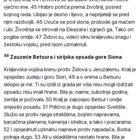
vječno ime. 45 Hrabro potrča prema životinji, posred
bojnog reda. Ubijao je desno i lijevo, a neprijatelji se pred
njim razdvojili. 46 Uvuče se pod slona, probode ga mačem
i ubi. Životinja se strovali na Eleazara i zgnječi ga. Tako on
pogibe ondje. 47 Židovi su, videći silnu kraljevsku snagu i
žestoku vojsku, pred njom uzmaknuli.
48
Zauzeće Betsura i sirijska opsada gore Siona
Kraljevska vojska krenu protiv Židova u Jeruzalemu. Kralj je
opsjedao Judeju i goru Sion, 49 a s onima u Betsuru
sklopio je mir. Ti su izišli iz grada jer više nisu mogli izdržati
opsadu: nisu imali hrane. Bila je, naime, subotnja godina,
zemlja je počivala. 50 Kralj je zaposjeo Betsur i ondje
smjestio posadu. 51 Prilično je dugo opsjedao Svetište.
Služio se protiv njega strelištima, bojnim napravama,
bacačima plamena, kamenja i strelica, a tako i praćarama.
52 I opsjednuti uzimahu naprave protiv napadača. Borba
potraja dugo. 53 Ali u skladištima nestalo hrane. Bila je