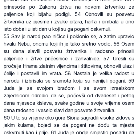
prinesoše po Zakonu žrtvu na novom žrtveniku za
paljenice koji bijahu podigli. 54 Obnovili su posvetu
žrtvenika uz pjesme i zvuke citara, harfa i cimbala u ono
isto doba i u isti dan u koji su ga pogani oskvrnuli.
55 Sav je narod pao ničice i poklonio se, a zatim upravio
hvalu Nebu, onomu koji ih je tako sretno vodio. 56 Osam
su dana slavili posvetu žrtvenika i radosno prinosili
paljenice i žrtve pričesnice i zahvalnice. 57 Uresili su
pročelje Hrama zlatnim vijencima i štitovima, obnovili ulaz i
ćelije i postavili im vrata. 58 Nastala je velika radost u
narodu i izbrisala se sramota koju su nanijeli pogani. 59
Juda je sa svojom braćom i sa svom izraelskom
zajednicom odredio da se, počevši od dvadeset i petog
dana mjeseca kisleva, svake godine u svoje vrijeme osam
dana radosno i veselo slavi dan posvete žrtvenika.
60 U to su vrijeme oko gore Siona sagradili visoke zidove s
jakim kulama, bojeći se da pogani ne dođu ta mjesta
oskvrnuti kao i prije. 61 Juda je ondje smjestio posadu da