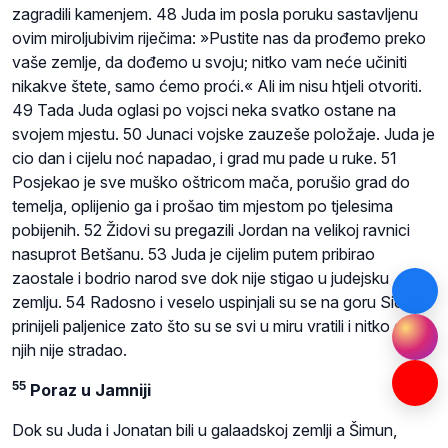
zagradili kamenjem. 48 Juda im posla poruku sastavljenu
ovim miroljubivim riječima: »Pustite nas da prođemo preko
vaše zemlje, da dođemo u svoju; nitko vam neće učiniti
nikakve štete, samo ćemo proći.« Ali im nisu htjeli otvoriti.
49 Tada Juda oglasi po vojsci neka svatko ostane na
svojem mjestu. 50 Junaci vojske zauzeše položaje. Juda je
cio dan i cijelu noć napadao, i grad mu pade u ruke. 51
Posjekao je sve muško oštricom mača, porušio grad do
temelja, oplijenio ga i prošao tim mjestom po tjelesima
pobijenih. 52 Židovi su pregazili Jordan na velikoj ravnici
nasuprot Betšanu. 53 Juda je cijelim putem pribirao
zaostale i bodrio narod sve dok nije stigao u judejsku
zemlju. 54 Radosno i veselo uspinjali su se na goru Sion i
prinijeli paljenice zato što su se svi u miru vratili i nitko od
njih nije stradao.
55
Poraz u Jamniji
Dok su Juda i Jonatan bili u galaadskoj zemlji a Šimun,