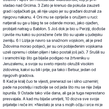
vladao nad Grcima. 3 Zato je krenuo da pokuša zauzeti
grad i opljačkati ga, ali nije uspio jer su građani doznali za
njegovu nakanu. 4 Oni mu se opriješe s oružjem u ruci:
natjerali su ga u bijeg te se odande morao, jako ojađen,
probijati natrag u Babilon. 5 Još dok je bio u Perziji, dođoše
i javiše mu kako su poražene čete što su upale u judejsku
zemlju. 6 I Lizija je navro sa snažnom vojskom, ali je pred
Židovima morao pobjeći, jer su oni pobijeđenim vojskama
uzeli opremu i obilan plijen i tako postali još jači. 7 Srušili su
i sramotni kip što ga bijaše podigao na žrtveniku u
Jeruzalemu, a svoje su sveto mjesto okružili visokim
zidovima, kakvi su bili i prije, pa tako i Betsur, jedan od
njegovih gradova.
8 Kad je kralj čuo te vijesti, prenerazi se i silno uznemiri;
pade na postelju i razbolje se od jada što mu se nije želja
ispunila. 9 Ostade tako više dana, ali ga je tuga neprestano
presvajala. A kad mu bijaše umrijeti, 10 dozva sve svoje
prijatelje i reče im: »Nestalo je sna s mojih očiju i srce mi je