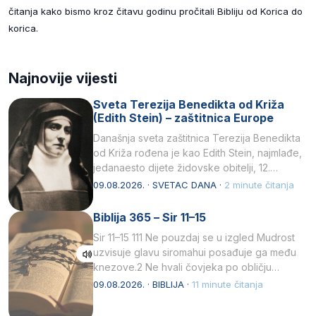
čitanja kako bismo kroz čitavu godinu pročitali Bibliju od Korica do
korica.
Najnovije vijesti
Sveta Terezija Benedikta od Križa
(Edith Stein) – zaštitnica Europe
Današnja sveta zaštitnica Terezija Benedikta
od Križa rođena je kao Edith Stein, najmlađe,
jedanaesto dijete židovske obitelji, 12.
listopada 1891, u Wrocławu…
09.08.2026. · SVETAC DANA ·
2 minute čitanja
Biblija 365 – Sir 11–15
Sir 11–15 111 Ne pouzdaj se u izgled Mudrost
uzvisuje glavu siromahui posađuje ga među
knezove.2 Ne hvali čovjeka po obličju
njegovui…
09.08.2026. · BIBLIJA ·
11 minute čitanja