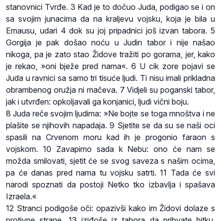
stanovnici Tvrđe. 3 Kad je to dočuo Juda, podigao se i on
sa svojim junacima da na kraljevu vojsku, koja je bila u
Emausu, udari 4 dok su joj pripadnici još izvan tabora. 5
Gorgija je pak došao noću u Judin tabor i nije našao
nikoga, pa je zato stao Židove tražiti po gorama, jer, kako
je rekao, »oni bježe pred nama«. 6 U cik zore pojavi se
Juda u ravnici sa samo tri tisuće ljudi. Ti nisu imali prikladna
obrambenog oružja ni mačeva. 7 Vidjeli su poganski tabor,
jak i utvrđen: opkoljavali ga konjanici, ljudi vični boju.
8 Juda reče svojim ljudima: »Ne bojte se toga mnoštva i ne
plašite se njihovih napadaja. 9 Sjetite se da su se naši oci
spasili na Crvenom moru kad ih je progonio faraon s
vojskom. 10 Zavapimo sada k Nebu: ono će nam se
možda smilovati, sjetit će se svog saveza s našim ocima,
pa će danas pred nama tu vojsku satrti. 11 Tada će svi
narodi spoznati da postoji Netko tko izbavlja i spašava
Izraela.«
12 Stranci podigoše oči: opazivši kako im Židovi dolaze s
protivne strane, 13 iziđoše iz tabora da prihvate bitku.