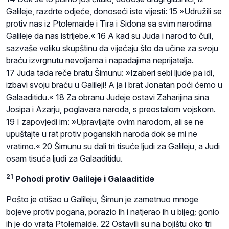
Galileje, razdrte odjeće, donoseći iste vijesti: 15 »Udružili se
protiv nas iz Ptolemaide i Tira i Sidona sa svim narodima
Galileje da nas istrijebe.« 16 A kad su Juda i narod to čuli,
sazvaše veliku skupštinu da vijećaju što da učine za svoju
braću izvrgnutu nevoljama i napadajima neprijatelja.
17 Juda tada reče bratu Šimunu: »Izaberi sebi ljude pa idi,
izbavi svoju braću u Galileji! A ja i brat Jonatan poći ćemo u
Galaaditidu.« 18 Za obranu Judeje ostavi Zaharijina sina
Josipa i Azarju, poglavara naroda, s preostalom vojskom.
19 I zapovjedi im: »Upravljajte ovim narodom, ali se ne
upuštajte u rat protiv poganskih naroda dok se mi ne
vratimo.« 20 Šimunu su dali tri tisuće ljudi za Galileju, a Judi
osam tisuća ljudi za Galaaditidu.
21
Pohodi protiv Galileje i Galaaditide
Pošto je otišao u Galileju, Šimun je zametnuo mnoge
bojeve protiv pogana, porazio ih i natjerao ih u bijeg; gonio
ih je do vrata Ptolemaide. 22 Ostavili su na bojištu oko tri