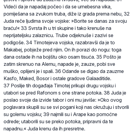
Videći da je napadaj počeo i da se urnebesna vika,
pomiješana sa zvukom truba, diže iz grada prema nebu, 32
Juda reče ljudima svoje vojske: »Borite se danas za svoju
braću!« 33 Svrsta ih u tri skupine i tako krenuše na
neprijateljsku zalaznicu. Trube odjeknuše i zazivi se
podigoše. 34 Timotejeva vojska, razabravši da je to
Makabej, pobježe pred njim. On ih porazi do nogu: toga
dana ostade ih na bojištu oko osam tisuća. 35 Pošto je
zatim skrenuo na Alemu, napade je, zauze, pobi sve
muško, oplijeni je i spali. 36 Odande se digao da zauzme
Kasfo, Maked, Bosor i ostale gradove Galaaditide.
37 Poslije tih događaja Timotej prikupi drugu vojsku i
utabori se pred Rafonom s one strane potoka. 38 Juda je
poslao svoje da izvide tabor i oni mu javiše: »Oko ovog
poglavara skupili su se svi pogani koji nas okružuju i stvorili
su golemu vojsku; 39 najmili su i Arape kao pomoćne
odrede; utaborili su se preko potoka, pripravni da te
napadnu.« Juda krenu da ih presretne.