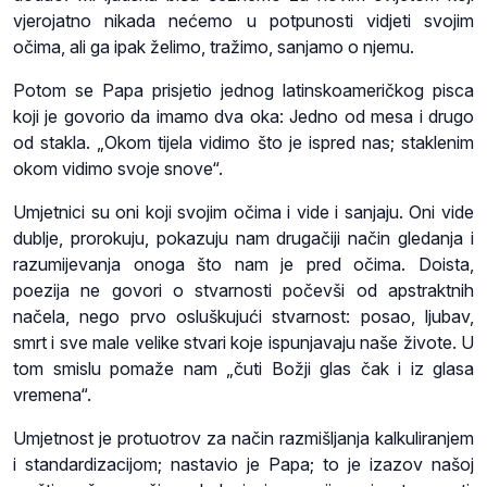
vjerojatno nikada nećemo u potpunosti vidjeti svojim
očima, ali ga ipak želimo, tražimo, sanjamo o njemu.
Potom se Papa prisjetio jednog latinskoameričkog pisca
koji je govorio da imamo dva oka: Jedno od mesa i drugo
od stakla. „Okom tijela vidimo što je ispred nas; staklenim
okom vidimo svoje snove“.
Umjetnici su oni koji svojim očima i vide i sanjaju. Oni vide
dublje, prorokuju, pokazuju nam drugačiji način gledanja i
razumijevanja onoga što nam je pred očima. Doista,
poezija ne govori o stvarnosti počevši od apstraktnih
načela, nego prvo osluškujući stvarnost: posao, ljubav,
smrt i sve male velike stvari koje ispunjavaju naše živote. U
tom smislu pomaže nam „čuti Božji glas čak i iz glasa
vremena“.
Umjetnost je protuotrov za način razmišljanja kalkuliranjem
i standardizacijom; nastavio je Papa; to je izazov našoj