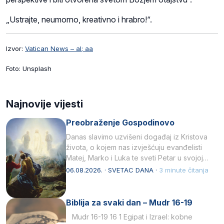
„Ustrajte, neumorno, kreativno i hrabro!“.
Izvor:
Vatican News – al; aa
Foto: Unsplash
Najnovije vijesti
Preobraženje Gospodinovo
Danas slavimo uzvišeni događaj iz Kristova
života, o kojem nas izvješćuju evanđelisti
Matej, Marko i Luka te sveti Petar u svojoj
drugoj…
06.08.2026. · SVETAC DANA ·
3 minute čitanja
Biblija za svaki dan – Mudr 16-19
Mudr 16-19 16 1 Egipat i Izrael: kobne