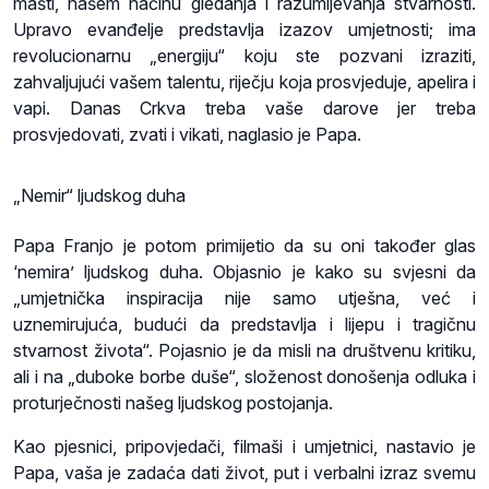
mašti, našem načinu gledanja i razumijevanja stvarnosti.
Upravo evanđelje predstavlja izazov umjetnosti; ima
revolucionarnu „energiju“ koju ste pozvani izraziti,
zahvaljujući vašem talentu, riječju koja prosvjeduje, apelira i
vapi. Danas Crkva treba vaše darove jer treba
prosvjedovati, zvati i vikati, naglasio je Papa.
„Nemir“ ljudskog duha
Papa Franjo je potom primijetio da su oni također glas
‘nemira’ ljudskog duha. Objasnio je kako su svjesni da
„umjetnička inspiracija nije samo utješna, već i
uznemirujuća, budući da predstavlja i lijepu i tragičnu
stvarnost života“. Pojasnio je da misli na društvenu kritiku,
ali i na „duboke borbe duše“, složenost donošenja odluka i
proturječnosti našeg ljudskog postojanja.
Kao pjesnici, pripovjedači, filmaši i umjetnici, nastavio je
Papa, vaša je zadaća dati život, put i verbalni izraz svemu