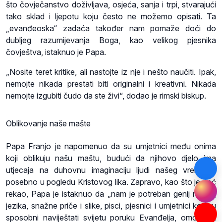
što čovječanstvo doživljava, osjeća, sanja i trpi, stvarajući
tako sklad i ljepotu koju često ne možemo opisati. Ta
„evanđeoska“ zadaća također nam pomaže doći do
dubljeg razumijevanja Boga, kao velikog pjesnika
čovještva, istaknuo je Papa.
„Nosite teret kritike, ali nastojte iz nje i nešto naučiti. Ipak,
nemojte nikada prestati biti originalni i kreativni. Nikada
nemojte izgubiti čudo da ste živi“, dodao je rimski biskup.
Oblikovanje naše mašte
Papa Franjo je napomenuo da su umjetnici među onima
koji oblikuju našu maštu, budući da njihovo djelo ima
utjecaja na duhovnu imaginaciju ljudi našeg vremena,
posebno u pogledu Kristovog lika. Zapravo, kao što je već
rekao, Papa je istaknuo da „nam je potreban genij novog
jezika, snažne priče i slike, pisci, pjesnici i umjetnici koji su
sposobni naviještati svijetu poruku Evanđelja, omogućiti