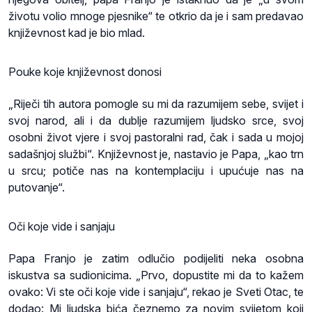
životu volio mnoge pjesnike“ te otkrio da je i sam predavao
književnost kad je bio mlad.
Pouke koje književnost donosi
„Riječi tih autora pomogle su mi da razumijem sebe, svijet i
svoj narod, ali i da dublje razumijem ljudsko srce, svoj
osobni život vjere i svoj pastoralni rad, čak i sada u mojoj
sadašnjoj službi“. Književnost je, nastavio je Papa, „kao trn
u srcu; potiče nas na kontemplaciju i upućuje nas na
putovanje“.
Oči koje vide i sanjaju
Papa Franjo je zatim odlučio podijeliti neka osobna
iskustva sa sudionicima. „Prvo, dopustite mi da to kažem
ovako: Vi ste oči koje vide i sanjaju“, rekao je Sveti Otac, te
dodao: Mi ljudska bića čeznemo za novim svijetom koji