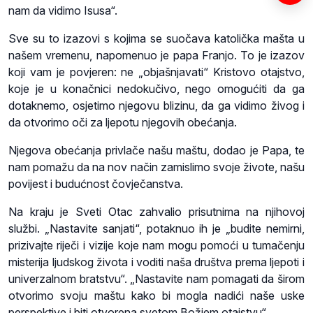
nam da vidimo Isusa“.
Sve su to izazovi s kojima se suočava katolička mašta u
našem vremenu, napomenuo je papa Franjo. To je izazov
koji vam je povjeren: ne „objašnjavati“ Kristovo otajstvo,
koje je u konačnici nedokučivo, nego omogućiti da ga
dotaknemo, osjetimo njegovu blizinu, da ga vidimo živog i
da otvorimo oči za ljepotu njegovih obećanja.
Njegova obećanja privlače našu maštu, dodao je Papa, te
nam pomažu da na nov način zamislimo svoje živote, našu
povijest i budućnost čovječanstva.
Na kraju je Sveti Otac zahvalio prisutnima na njihovoj
službi. „Nastavite sanjati“, potaknuo ih je „budite nemirni,
prizivajte riječi i vizije koje nam mogu pomoći u tumačenju
misterija ljudskog života i voditi naša društva prema ljepoti i
univerzalnom bratstvu“. „Nastavite nam pomagati da širom
otvorimo svoju maštu kako bi mogla nadići naše uske
perspektive i biti otvorena svetom Božjem otajstvu“.