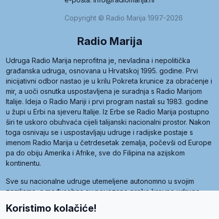
Copyright © Radio Marija 1997-2026
Radio Marija
Udruga Radio Marija neprofitna je, nevladina i nepolitička
građanska udruga, osnovana u Hrvatskoj 1995. godine. Prvi
inicijativni odbor nastao je u krilu Pokreta krunice za obraćenje i
mir, a uoči osnutka uspostavljena je suradnja s Radio Marijom
Italije. Ideja o Radio Mariji i prvi program nastali su 1983. godine
u župi u Erbi na sjeveru Italije. Iz Erbe se Radio Marija postupno
širi te uskoro obuhvaća cijeli talijanski nacionalni prostor. Nakon
toga osnivaju se i uspostavljaju udruge i radijske postaje s
imenom Radio Marija u četrdesetak zemalja, počevši od Europe
pa do obiju Amerika i Afrike, sve do Filipina na azijskom
kontinentu.
Sve su nacionalne udruge utemeljene autonomno u svojim
zemljama, a međusobna su povezane preko krovne udruge
pod nazivom Svjetska obitelj Radio Marije (World Family of
Koristimo kolačiće!
Radio Maria). Svjetsku obitelj utemeljilo je sedam članica, među