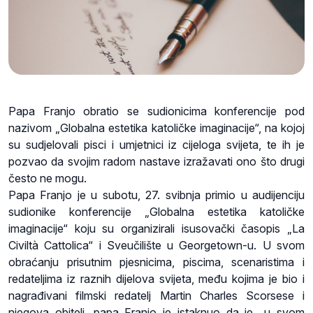
Papa Franjo obratio se sudionicima konferencije pod
nazivom „Globalna estetika katoličke imaginacije“, na kojoj
su sudjelovali pisci i umjetnici iz cijeloga svijeta, te ih je
pozvao da svojim radom nastave izražavati ono što drugi
često ne mogu.
Papa Franjo je u subotu, 27. svibnja primio u audijenciju
sudionike konferencije „Globalna estetika katoličke
imaginacije“ koju su organizirali isusovački časopis „La
Civiltà Cattolica“ i Sveučilište u Georgetown-u. U svom
obraćanju prisutnim pjesnicima, piscima, scenaristima i
redateljima iz raznih dijelova svijeta, među kojima je bio i
nagrađivani filmski redatelj Martin Charles Scorsese i
njegova obitelj, papa Franjo je istaknuo da je „u svom