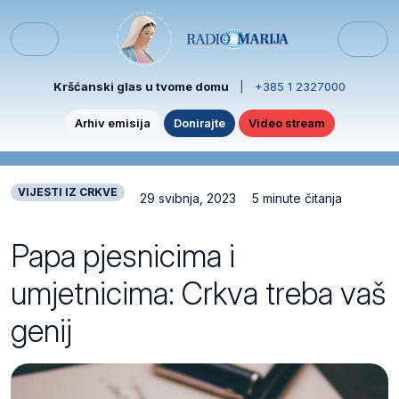
Skip to content
Skip to footer
Menu
Kršćanski glas u tvome domu
|
+385 1 2327000
Arhiv emisija
Donirajte
Video stream
VIJESTI IZ CRKVE
29 svibnja, 2023
5 minute čitanja
Papa pjesnicima i
umjetnicima: Crkva treba vaš
genij