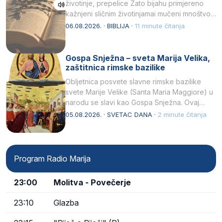
životinje, prepelice Zato bijahu primjereno
kažnjeni sličnim životinjamai mučeni mnoštvom
kukaca.2 A narod…
06.08.2026. · BIBLIJA ·
11 minute čitanja
Gospa Snježna – sveta Marija Velika,
zaštitnica rimske bazilike
Obljetnica posvete slavne rimske bazilike
svete Marije Velike (Santa Maria Maggiore) u
narodu se slavi kao Gospa Snježna. Ovaj
naziv, Sancta Maria…
05.08.2026. · SVETAC DANA ·
2 minute čitanja
Program Radio Marija
23:00
Molitva - Povečerje
23:10
Glazba