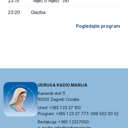
23:15
"Riječ o Riječi" (R)
23:20
Glazba
Pogledajte program
UDRUGA RADIO MARIJA
Kameniti stol 11
10000 Zagreb Croatia
Ured: +385 1 23 27 100
Program: +385 1 23 27 777; 099 502 00 52
Redakcija: +385 1 2327000
e-pošta: info@radiomarija.hr