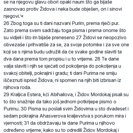
se na njegovu glavu obori opaki naum što ga bijaše
zasnovao protiv Židova i neka bude obješen, on i sinovi
njegovi.’«
26 Zbog toga su ti dani nazvani Purim, prema riječi pur.
Zato prema svem sadržaju toga pisma i prema onome što
su vidjeli i što im bijaše preneseno 27 Židovi se neopozivo
obvezaše i prihvatiše za se, za svoje potomke i za sve one
koji se s njima budu udružili da će svake godine slaviti ta
dva dana prema tom propisu i u to vrijeme. 28 Te dane
valja slaviti i njih se sjećati od pokoljenja do pokoljenja u
svakoj obitelji, pokrajini i gradu; ti dani Purima ne smiju
iščeznuti ispred Židova, ni spomen na njih biti izbrisan iz
njihova roda.
29 Kraljica Estera, kći Abihailova, i Židov Mordokaj pisali su
to što snažnije da tako još jednom potkrijepe pismo o
Purimu. 30 Pisma su poslali svim Židovima u sto dvadeset i
sedam pokrajina Ahasverova kraljevstva s porukom mira i
vjernosti; 31 da obdržavaju te dane Purima u njihovo
određeno vrijeme, kako su to odredili Židov Mordokaj i