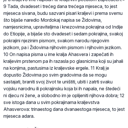
9 Tada, dvadeset i trećeg dana trećega mjeseca, to jest
mjeseca sivana, budu sazvani pisari kraljevi i prema svemu
što bijaše naredio Mordokaj napisa se Židovima,
namjesnicima, upraviteljima i knezovima pokrajina od Indije
do Etiopije, a bijaše sto dvadeset i sedam pokrajina, svakoj
pokrajini njezinim pismom, svakom narodu njegovim
jezikom, pa i Židovima njihovim pismom i njihovim jezikom.
10 On napisa pisma u ime kralja Ahasvera i zapečati ih
kraljevim prstenom pa ih razasla po glasnicima koji su jahali
na konjima, pastusima iz kraljevske ergele. 11 Kralj je
dopustio Židovima po svim gradovima da se mogu
sastajati, braniti svoj život te uništiti, ubiti i zatrti svaku
vojsku narodnu ili pokrajinsku koja bi ih napala, ne štedeći
ni djecu ni žene, a slobodno im je oplijeniti njihova dobra; 12
sve istoga dana u svim pokrajinama kraljevstva
Ahasverova: trinaestog dana dvanaestoga mjeseca, to jest
mjeseca adara.