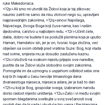
ruke Makedonaca.
<12p>Ali smo mi utvrdili da Židovi koje je taj zlikovac
naumio zatrti ne samo da nisu zlotvori nego su, upravljani
najpravednijim zakonima, <12q>sinovi Najvišega,
Najvećega, živoga Boga koji čuva nama, kao i našim
djedovima, carstvo u najboljem redu. <12r>Učinit ćete,
dakle, dobro ne budete li se poslužili pismima koja je uputio
Haman, Hamdatov sin, jer je on, tvorac toga zločina, već
obješen sa svom obitelji pred vratima Suze: Bog, koji vlada
nad svime, smjesta mu je dosudio zasluženu kaznu.
<12s>Izloživši na svakom mjestu prijepis ove naredbe,
pustite da se Židovi služe slobodno svojim zakonima.
Pomognite im da uzmognu s uspjehom odbitiod sebe one
koji bi ih napali u času nevolje trinaestoga dana
dvanaestoga mjeseca, mjeseca adara, jer je baš to dan
<12t>u koji je Bog, gospodar svega, izabranom narodu
donio radost mjesto uništenja. <12u>Zato i vi među svojim
spomen-blagdanima svetkujte u svoj svečanosti ovaj
osobiti dan da bi sada i ubuduće bio vama i Perzijancima