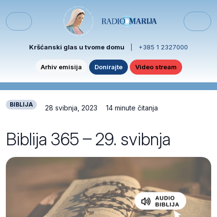
Skip to content
Skip to footer
Menu
Kršćanski glas u tvome domu
|
+385 1 2327000
Arhiv emisija
Donirajte
Video stream
BIBLIJA
28 svibnja, 2023
14 minute čitanja
Biblija 365 – 29. svibnja