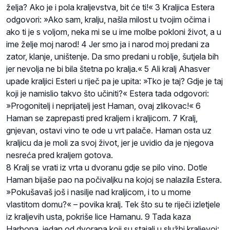
želja? Ako je i pola kraljevstva, bit će ti!« 3 Kraljica Estera
odgovori: »Ako sam, kralju, našla milost u tvojim očima i
ako ti je s voljom, neka mi se u ime molbe pokloni život, a u
ime želje moj narod! 4 Jer smo ja i narod moj predani za
zator, klanje, uništenje. Da smo predani u roblje, šutjela bih
jer nevolja ne bi bila štetna po kralja.« 5 Ali kralj Ahasver
upade kraljici Esteri u riječ pa je upita: »Tko je taj? Gdje je taj
koji je namislio takvo što učiniti?« Estera tada odgovori:
»Progonitelj i neprijatelj jest Haman, ovaj zlikovac!« 6
Haman se zaprepasti pred kraljem i kraljicom. 7 Kralj,
gnjevan, ostavi vino te ode u vrt palače. Haman osta uz
kraljicu da je moli za svoj život, jer je uvidio da je njegova
nesreća pred kraljem gotova.
8 Kralj se vrati iz vrta u dvoranu gdje se pilo vino. Dotle
Haman bijaše pao na počivaljku na kojoj se nalazila Estera.
»Pokušavaš još i nasilje nad kraljicom, i to u mome
vlastitom domu?« – povika kralj. Tek što su te riječi izletjele
iz kraljevih usta, pokriše lice Hamanu. 9 Tada kaza
Harbona, jedan od dvorana koji su stajali u službi kraljevoj: