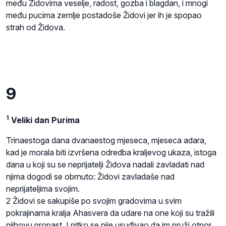
među Židovima veselje, radost, gozba i blagdan, i mnogi
među pucima zemlje postadoše Židovi jer ih je spopao
strah od Židova.
9
1
Veliki dan Purima
Trinaestoga dana dvanaestog mjeseca, mjeseca adara,
kad je morala biti izvršena odredba kraljevog ukaza, istoga
dana u koji su se neprijatelji Židova nadali zavladati nad
njima dogodi se obrnuto: Židovi zavladaše nad
neprijateljima svojim.
2 Židovi se sakupiše po svojim gradovima u svim
pokrajinama kralja Ahasvera da udare na one koji su tražili
njihovu propast. I nitko se nije usuđivao da im pruži otpor,