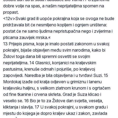
dobre volje na spas, a našim neprijateljima spomen na
propast.
<12v>Svaki grad ili uopće pokrajina koja se ovoga ne bude
pridržavala bit će nesmiljeno kopljem i ognjem uništena:
postat će ne samo ljudima nepristupačna nego i zvijerima i
pticama zauvijek mrska.«
13 Prijepis pisma, koje je imalo postati zakonom u svakoj
pokrajini, bijaše objavljen među svim narodima, kako bi
Židovi toga dana bili spremni osvetiti se svojim
neprijateljima. 14 Glasnici, konjanici na kraljevskim
pastusima, krenuše odmah i pojuriše, po kraljevoj
zapovijedi. Naredba je bila objavljena i u tvrđavi Suzi. 15
Mordokaj izađe od kralja odjeven u grimiznu i lanenu
kraljevsku haljinu, s velikom zlatnom krunom i s ogrtačem
od fine tkanine i crvena skrleta. Grad je Suza klicao i
veselio se. 16 Bio je to za Židove dan svjetla, veselja,
kliktanja i slavlja. 17 U svakoj pokrajini, u svakom gradu i
mjestu do kojega je dopro kraljev ukaz i zakon, zavlada