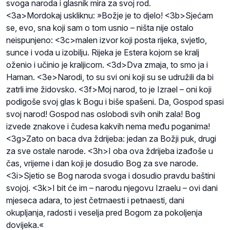
svoga naroda i glasnik mira za svoj rod.
<3a>Mordokaj uskliknu: »Božje je to djelo! <3b>Sjećam
se, evo, sna koji sam o tom usnio – ništa nije ostalo
neispunjeno: <3c>malen izvor koji posta rijeka, svjetlo,
sunce i voda u izobilju. Rijeka je Estera kojom se kralj
oženio i učinio je kraljicom. <3d>Dva zmaja, to smo ja i
Haman. <3e>Narodi, to su svi oni koji su se udružili da bi
zatrli ime židovsko. <3f>Moj narod, to je Izrael – oni koji
podigoše svoj glas k Bogu i biše spašeni. Da, Gospod spasi
svoj narod! Gospod nas oslobodi svih onih zala! Bog
izvede znakove i čudesa kakvih nema među poganima!
<3g>Zato on baca dva ždrijeba: jedan za Božji puk, drugi
za sve ostale narode. <3h>I oba ova ždrijeba izađoše u
čas, vrijeme i dan koji je dosudio Bog za sve narode.
<3i>Sjetio se Bog naroda svoga i dosudio pravdu baštini
svojoj. <3k>I bit će im – narodu njegovu Izraelu – ovi dani
mjeseca adara, to jest četrnaesti i petnaesti, dani
okupljanja, radosti i veselja pred Bogom za pokoljenja
dovijeka.«