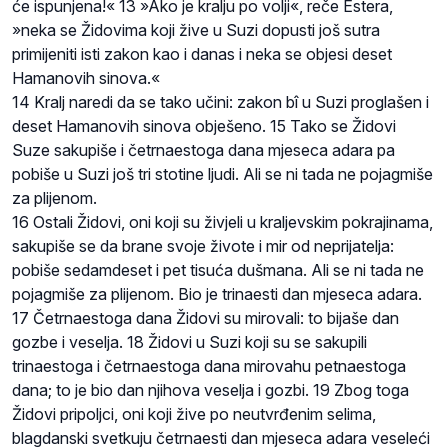
će ispunjena!« 13 »Ako je kralju po volji«, reče Estera,
»neka se Židovima koji žive u Suzi dopusti još sutra
primijeniti isti zakon kao i danas i neka se objesi deset
Hamanovih sinova.«
14 Kralj naredi da se tako učini: zakon bî u Suzi proglašen i
deset Hamanovih sinova obješeno. 15 Tako se Židovi
Suze sakupiše i četrnaestoga dana mjeseca adara pa
pobiše u Suzi još tri stotine ljudi. Ali se ni tada ne pojagmiše
za plijenom.
16 Ostali Židovi, oni koji su živjeli u kraljevskim pokrajinama,
sakupiše se da brane svoje živote i mir od neprijatelja:
pobiše sedamdeset i pet tisuća dušmana. Ali se ni tada ne
pojagmiše za plijenom. Bio je trinaesti dan mjeseca adara.
17 Četrnaestoga dana Židovi su mirovali: to bijaše dan
gozbe i veselja. 18 Židovi u Suzi koji su se sakupili
trinaestoga i četrnaestoga dana mirovahu petnaestoga
dana; to je bio dan njihova veselja i gozbi. 19 Zbog toga
Židovi pripoljci, oni koji žive po neutvrđenim selima,
blagdanski svetkuju četrnaesti dan mjeseca adara veseleći