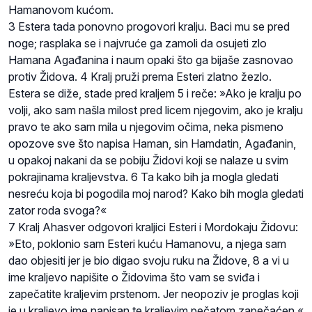
Hamanovom kućom.
3 Estera tada ponovno progovori kralju. Baci mu se pred
noge; rasplaka se i najvruće ga zamoli da osujeti zlo
Hamana Agađanina i naum opaki što ga bijaše zasnovao
protiv Židova. 4 Kralj pruži prema Esteri zlatno žezlo.
Estera se diže, stade pred kraljem 5 i reče: »Ako je kralju po
volji, ako sam našla milost pred licem njegovim, ako je kralju
pravo te ako sam mila u njegovim očima, neka pismeno
opozove sve što napisa Haman, sin Hamdatin, Agađanin,
u opakoj nakani da se pobiju Židovi koji se nalaze u svim
pokrajinama kraljevstva. 6 Ta kako bih ja mogla gledati
nesreću koja bi pogodila moj narod? Kako bih mogla gledati
zator roda svoga?«
7 Kralj Ahasver odgovori kraljici Esteri i Mordokaju Židovu:
»Eto, poklonio sam Esteri kuću Hamanovu, a njega sam
dao objesiti jer je bio digao svoju ruku na Židove, 8 a vi u
ime kraljevo napišite o Židovima što vam se sviđa i
zapečatite kraljevim prstenom. Jer neopoziv je proglas koji
je u kraljevo ime napisan te kraljevim pečatom zapečaćen.«