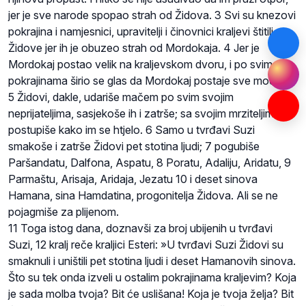
jer je sve narode spopao strah od Židova. 3 Svi su knezovi
pokrajina i namjesnici, upravitelji i činovnici kraljevi štitili
Židove jer ih je obuzeo strah od Mordokaja. 4 Jer je
Mordokaj postao velik na kraljevskom dvoru, i po svim
pokrajinama širio se glas da Mordokaj postaje sve moćniji.
5 Židovi, dakle, udariše mačem po svim svojim
neprijateljima, sasjekoše ih i zatrše; sa svojim mrziteljima
postupiše kako im se htjelo. 6 Samo u tvrđavi Suzi
smakoše i zatrše Židovi pet stotina ljudi; 7 pogubiše
Paršandatu, Dalfona, Aspatu, 8 Poratu, Adaliju, Aridatu, 9
Parmaštu, Arisaja, Aridaja, Jezatu 10 i deset sinova
Hamana, sina Hamdatina, progonitelja Židova. Ali se ne
pojagmiše za plijenom.
11 Toga istog dana, doznavši za broj ubijenih u tvrđavi
Suzi, 12 kralj reče kraljici Esteri: »U tvrđavi Suzi Židovi su
smaknuli i uništili pet stotina ljudi i deset Hamanovih sinova.
Što su tek onda izveli u ostalim pokrajinama kraljevim? Koja
je sada molba tvoja? Bit će uslišana! Koja je tvoja želja? Bit