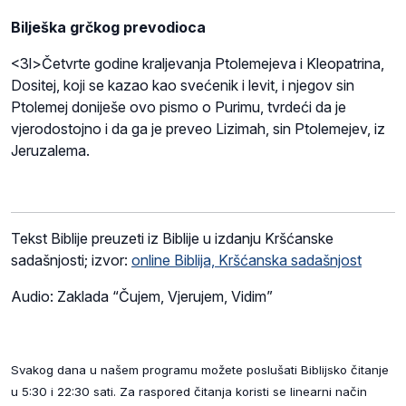
Bilješka grčkog prevodioca
<3l>Četvrte godine kraljevanja Ptolemejeva i Kleopatrina,
Dositej, koji se kazao kao svećenik i levit, i njegov sin
Ptolemej doniješe ovo pismo o Purimu, tvrdeći da je
vjerodostojno i da ga je preveo Lizimah, sin Ptolemejev, iz
Jeruzalema.
Tekst Biblije preuzeti iz Biblije u izdanju Kršćanske
sadašnjosti; izvor:
online Biblija, Kršćanska sadašnjost
Audio: Zaklada “Čujem, Vjerujem, Vidim”
Svakog dana u našem programu možete poslušati Biblijsko čitanje
u 5:30 i 22:30 sati. Za raspored čitanja koristi se linearni način