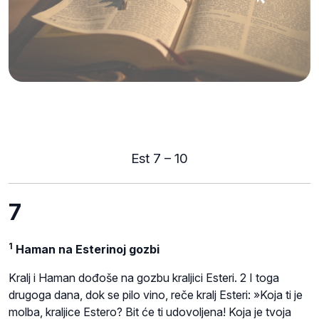
Est 7 – 10
7
1
Haman na Esterinoj gozbi
Kralj i Haman dođoše na gozbu kraljici Esteri. 2 I toga
drugoga dana, dok se pilo vino, reče kralj Esteri: »Koja ti je
molba, kraljice Estero? Bit će ti udovoljena! Koja je tvoja