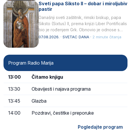
Sveti papa Siksto II – dobar i miroljubiv
pastir
Današnji sveti zaštitnik, rimski biskup, papa
Siksto (Sixtus) II, prema knjizi Liber Pontificalis
bio je rođenjem Grk. Obnovio je odnose s
afričkim…
07.08.2026. · SVETAC DANA ·
2 minute čitanja
Program Radio Marija
13:00
Čitamo knjigu
13:30
Obavijesti i najava programa
13:45
Glazba
14:00
Pozdravi, čestitke i preporuke
Pogledajte program