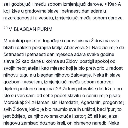
se i gozbujući i među sobom izmjenjujući darove. <19a>A
koji žive u gradovima slave i petnaesti dan adara u
razdraganosti i u veselju, izmjenjujući među sobom darove.
20
V. BLAGDAN PURIM
Mordokaj opisa te događaje i upravi pisma Židovima svih
blizih i dalekih pokrajina kralja Ahasvera. 21 Naložio im je da
četrnaesti i petnaesti dan mjeseca adara svake godine
slave 22 kao dane u kojima su Židovi postigli spokoj od
svojih neprijatelja i kao mjesec koji je bio pretvorio u radost
njihovu tugu a u blagdan njihovo žalovanje. Neka ih slave
gozbom i veseljem, izmjenjujući među sobom darove i
dijeleći poklone ubogima. 23 Židovi prihvatiše da drže ono
što su već sami od sebe počeli slaviti i o čemu im je pisao
Mordokaj: 24 »Haman, sin Hamdatin, Agađanin, progonitelj
svih Židova, kako je bio naumio sve ih uništiti, baci ‘pur’, to
jest ždrijeb, za njihovo smaknuće i zator; 25 ali kad je za
njegovu zamisao doznao kralj, on pismeno naredi: ‘Neka