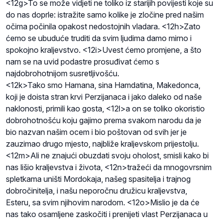
<12g>To se može vidjeti ne toliko iz starijih povijesti koje su
do nas doprle: istražite samo kolike je zločine pred našim
očima počinila opakost nedostojnih vladara. <12h>Zato
ćemo se ubuduće truditi da svim ljudima damo mirno i
spokojno kraljevstvo. <12i>Uvest ćemo promjene, a što
nam se na uvid podastre prosuđivat ćemo s
najdobrohotnijom susretljivošću.
<12k>Tako smo Hamana, sina Hamdatina, Makedonca,
koji je doista stran krvi Perzijanaca i jako daleko od naše
naklonosti, primili kao gosta, <12l>a on se toliko okoristio
dobrohotnošću koju gajimo prema svakom narodu da je
bio nazvan našim ocem i bio poštovan od svih jer je
zauzimao drugo mjesto, najbliže kraljevskom prijestolju.
<12m>Ali ne znajući obuzdati svoju oholost, smisli kako bi
nas lišio kraljevstva i života, <12n>tražeći da mnogovrsnim
spletkama uništi Mordokaja, našeg spasitelja i trajnog
dobročinitelja, i našu neporočnu družicu kraljevstva,
Esteru, sa svim njihovim narodom. <12o>Mislio je da će
nas tako osamljene zaskočiti i prenijeti vlast Perzijanaca u