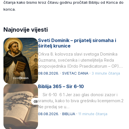
čitanja kako bismo kroz čitavu godinu pročitali Bibliju od Korica do
korica.
Najnovije vijesti
Sveti Dominik – prijatelj siromaha i
širitelj krunice
Crkva 8. kolovoza slavi svetoga Dominika
Guzmana, svećenika i utemeljitelja Reda
propovjednika (Ordo Praedicatorum – OP).
Svojim životom, dubokom ljubavlju prema
08.08.2026. · SVETAC DANA ·
3 minute čitanja
Kristu…
Biblija 365 – Sir 6-10
Sir 6-10 6 1 Jer zao glas donosi zazor i
sramotu, kako to biva grešniku licemjernom.2
Ne predaj se u…
08.08.2026. · BIBLIJA ·
11 minute čitanja