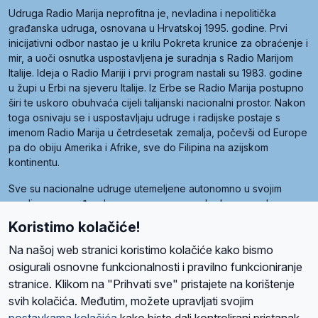
Udruga Radio Marija neprofitna je, nevladina i nepolitička
građanska udruga, osnovana u Hrvatskoj 1995. godine. Prvi
inicijativni odbor nastao je u krilu Pokreta krunice za obraćenje i
mir, a uoči osnutka uspostavljena je suradnja s Radio Marijom
Italije. Ideja o Radio Mariji i prvi program nastali su 1983. godine
u župi u Erbi na sjeveru Italije. Iz Erbe se Radio Marija postupno
širi te uskoro obuhvaća cijeli talijanski nacionalni prostor. Nakon
toga osnivaju se i uspostavljaju udruge i radijske postaje s
imenom Radio Marija u četrdesetak zemalja, počevši od Europe
pa do obiju Amerika i Afrike, sve do Filipina na azijskom
kontinentu.
Sve su nacionalne udruge utemeljene autonomno u svojim
zemljama, a međusobna su povezane preko krovne udruge
pod nazivom Svjetska obitelj Radio Marije (World Family of
Koristimo kolačiće!
Radio Maria). Svjetsku obitelj utemeljilo je sedam članica, među
kojima je i hrvatska Udruga Radio Marija.
Na našoj web stranici koristimo kolačiće kako bismo
osigurali osnovne funkcionalnosti i pravilno funkcioniranje
stranice. Klikom na "Prihvati sve" pristajete na korištenje
svih kolačića. Međutim, možete upravljati svojim
O nama
Radio
Program
Volonteri
Prijatelji
Kontakt
Pravila privatnosti
postavkama kolačića
kako biste dali kontrolirani pristanak.