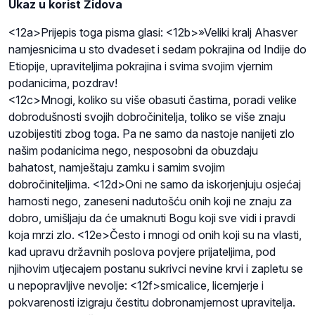
Ukaz u korist Židova
<12a>Prijepis toga pisma glasi: <12b>»Veliki kralj Ahasver
namjesnicima u sto dvadeset i sedam pokrajina od Indije do
Etiopije, upraviteljima pokrajina i svima svojim vjernim
podanicima, pozdrav!
<12c>Mnogi, koliko su više obasuti častima, poradi velike
dobrodušnosti svojih dobročinitelja, toliko se više znaju
uzobijestiti zbog toga. Pa ne samo da nastoje nanijeti zlo
našim podanicima nego, nesposobni da obuzdaju
bahatost, namještaju zamku i samim svojim
dobročiniteljima. <12d>Oni ne samo da iskorjenjuju osjećaj
harnosti nego, zaneseni nadutošću onih koji ne znaju za
dobro, umišljaju da će umaknuti Bogu koji sve vidi i pravdi
koja mrzi zlo. <12e>Često i mnogi od onih koji su na vlasti,
kad upravu državnih poslova povjere prijateljima, pod
njihovim utjecajem postanu sukrivci nevine krvi i zapletu se
u nepopravljive nevolje: <12f>smicalice, licemjerje i
pokvarenosti izigraju čestitu dobronamjernost upravitelja.