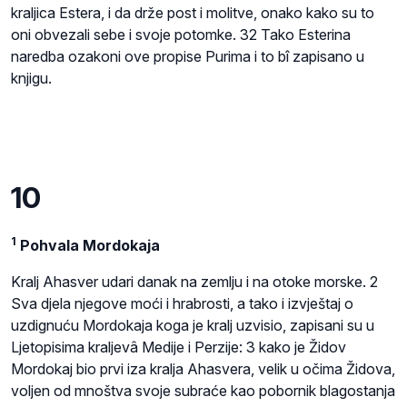
kraljica Estera, i da drže post i molitve, onako kako su to
oni obvezali sebe i svoje potomke. 32 Tako Esterina
naredba ozakoni ove propise Purima i to bî zapisano u
knjigu.
10
1
Pohvala Mordokaja
Kralj Ahasver udari danak na zemlju i na otoke morske. 2
Sva djela njegove moći i hrabrosti, a tako i izvještaj o
uzdignuću Mordokaja koga je kralj uzvisio, zapisani su u
Ljetopisima kraljevâ Medije i Perzije: 3 kako je Židov
Mordokaj bio prvi iza kralja Ahasvera, velik u očima Židova,
voljen od mnoštva svoje subraće kao pobornik blagostanja