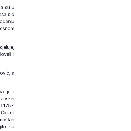
da su u
esa bio
vođenju
ijesnom
djeluje,
ovali i
mović, a
na je i
anskih
d 1757.
irila i
amostan
jito su