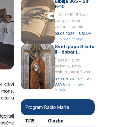
Biblija 365 – Sir
Praedicatorum – OP).
6-10
Svojim životom,
dubokom ljubavlju
Sir 6-10 6 1 Jer
prema Kristu…
zao glas donosi
zazor i sramotu,
kako to biva
08.08.2026. · BIBLIJA ·
grešniku
11 minute čitanja
licemjernom.2 Ne
Sveti papa Siksto
predaj se u…
II – dobar i
miroljubiv pastir
Današnji sveti
zaštitnik, rimski
biskup, papa Siksto
(Sixtus) II, prema
07.08.2026. · SVETAC
j crkvi
knjizi Liber
DANA ·
2 minute
Pontificalis bio je
čitanja
 mons.
rođenjem Grk.
oltar u
Obnovio je odnose s
Program Radio Marija
afričkim…
ojitelj
11:15
Glazba
lasične