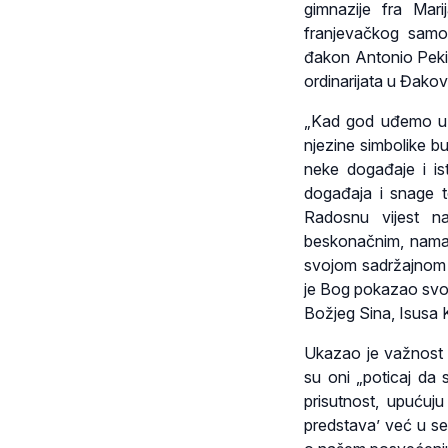
gimnazije fra Mari
franjevačkog samos
đakon Antonio Pekić
ordinarijata u Đakov
„Kad god uđemo u n
njezine simbolike b
neke događaje i ist
događaja i snage t
Radosnu vijest n
beskonačnim, nama 
svojom sadržajnom z
je Bog pokazao svoju
Božjeg Sina, Isusa K
Ukazao je važnost 
su oni „poticaj d
prisutnost, upućuju
predstava’ već u s