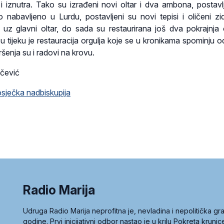
 i iznutra. Tako su izrađeni novi oltar i dva ambona, postavl
 nabavljeno u Lurdu, postavljeni su novi tepisi i oličeni zi
, uz glavni oltar, do sada su restaurirana još dva pokrajnja o
u tijeku je restauracija orgulja koje se u kronikama spominju o
ršenja su i radovi na krovu.
ačević
ječka nadbiskupija
Radio Marija
Udruga Radio Marija neprofitna je, nevladina i nepolitička 
godine. Prvi inicijativni odbor nastao je u krilu Pokreta kruni