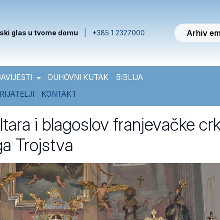
Arhiv em
ski glas u tvome domu
|
+385 1 2327000
AVIJESTI
DUHOVNI KUTAK
BIBLIJA
RIJATELJI
KONTAKT
tara i blagoslov franjevačke cr
a Trojstva