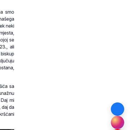
 da smo
 našega
tek neki
mjesta,
ojoj se
3., ali
e biskup
ljučuju
ostana,
ešića sa
 snažnu
 Daj mi
 daj da
kršćani