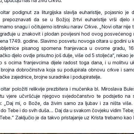
, upućuju nas na živu Crkvu.“
oltar podignut za liturgijska slavlja euharistije, pojasnio je
prepoznavati da se u Božjoj žrtvi euharistije vrši djelo
rimamo snagu i očitujemo istinsku narav Crkve. „Novi oltar nije 
građuje u znakovit i plodan povijesni hod ovog posvećenog 
ršena 1749. godine. Slavimo posvetu novoga oltara u godini u k
bljetnice pisanog spomena franjevaca u ovome gradu, 162
čko djelo ovdje prisutno još dulje, više od 5 stoljeća“, rekao j
 s ocima franjevcima dijele radost toga dana, i u molitvu uk
i brojna dobročinstva koja su podupirala obnovu crkve i sam
čke zajednice, brojne suradnike i podupiratelje.
oltar položiti relikvije prezbitera i mučenika bl. Miroslava Bul
tu vjere učvršćuje njegovo svjedočanstvo te podsjetio na
: „Daj mi, o Bože, da živim samo za ljubav i za ništa više.
avi do Tebe i do svih duša… Daj da u svakom čovjeku vidim Tebe,
Tebe.“ Zaključio je da takvo pristajanje uz Krista trebamo kao 