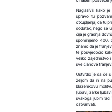
o našem posvećenju
Naglasivši kako je 
upravo tu pozvani 
otkupljenja, da tu p
dodatak, nego se u
čija je gradnja dov
spominjemo 400. o
znamo da je franjeva
te posvjedočio kako
veliko zajedništvo 
sve članove franjeva
Ustvrdio je da će u 
željom da ih na pu
blaženikovu molitvu
ljubavi, žarke ljub
svakoga ljubim radi 
ostvarivati.