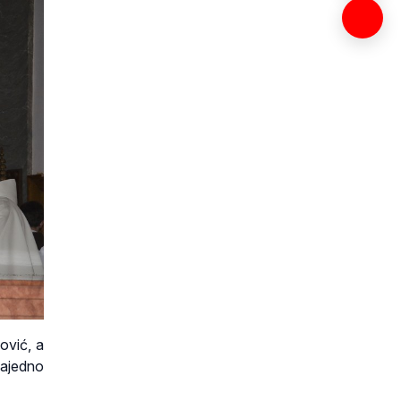
ović, a
 zajedno