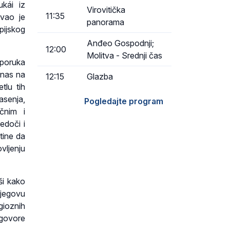
ukái iz
Virovitička
11:35
ivao je
panorama
pijskog
Anđeo Gospodnji;
12:00
Molitva - Srednji čas
 poruka
 nas na
12:15
Glazba
tlu tih
asenja,
Pogledajte program
čnim i
edoči i
tine da
vljenju
ši kako
Njegovu
gioznih
 govore