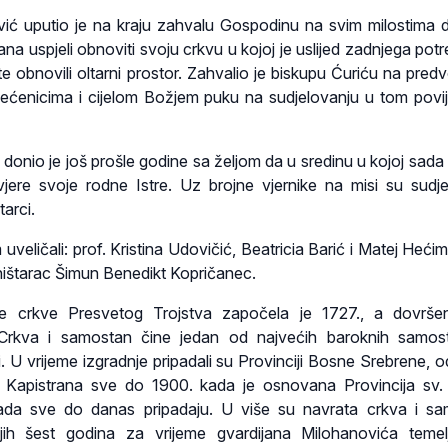
vić uputio je na kraju zahvalu Gospodinu na svim milostima 
na uspjeli obnoviti svoju crkvu u kojoj je uslijed zadnjega potr
e obnovili oltarni prostor. Zahvalio je biskupu Ćuriću na pred
svećenicima i cijelom Božjem puku na sudjelovanju u tom pov
a donio je još prošle godine sa željom da u sredinu u kojoj sada 
ere svoje rodne Istre. Uz brojne vjernike na misi su sudjel
tarci.
 uveličali: prof. Kristina Udovičić, Beatricia Barić i Matej Heći
ištarac Šimun Benedikt Kopričanec.
ke crkve Presvetog Trojstva započela je 1727., a dovrše
rkva i samostan čine jedan od najvećih baroknih samost
. U vrijeme izgradnje pripadali su Provinciji Bosne Srebrene, o
a Kapistrana sve do 1900. kada je osnovana Provincija sv. Ć
ada sve do danas pripadaju. U više su navrata crkva i s
jih šest godina za vrijeme gvardijana Milohanovića temel