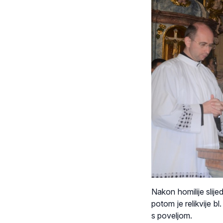
Nakon homilije slije
potom je relikvije bl
s poveljom.