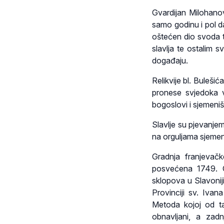
Gvardijan Milohano
samo godinu i pol da
oštećen dio svoda t
slavlja te ostalim 
događaju.
Relikvije bl. Bulešić
pronese svjedoka vj
bogoslovi i sjemeniš
Slavlje su pjevanjem
na orguljama sjemen
Gradnja franjevač
posvećena 1749. C
sklopova u Slavoniji
Provinciji sv. Ivan
Metoda kojoj od t
obnavljani, a zadn