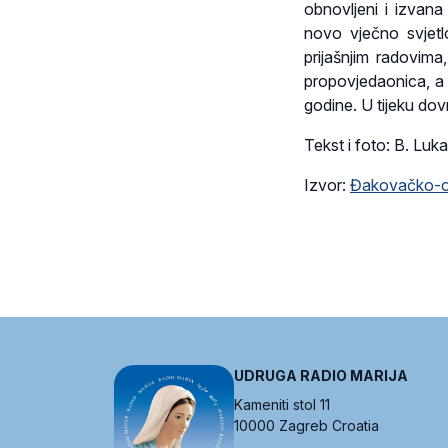
obnovljeni i izvana
novo vječno svjetlo
prijašnjim radovima
propovjedaonica, a 
godine. U tijeku dov
Tekst i foto: B. Luk
Izvor:
Đakovačko-os
UDRUGA RADIO MARIJA
Kameniti stol 11
10000 Zagreb Croatia