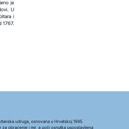
jeno je
dovi. U
ltara i
d 1767.
građanska udruga, osnovana u Hrvatskoj 1995.
ce za obraćenje i mir, a uoči osnutka uspostavljena