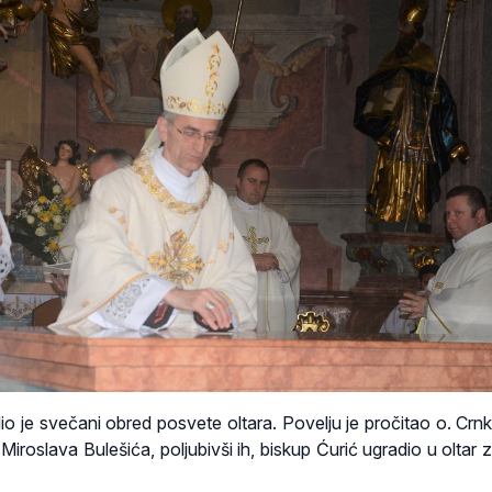
dio je svečani obred posvete oltara. Povelju je pročitao o. Crnk
. Miroslava Bulešića, poljubivši ih, biskup Ćurić ugradio u oltar