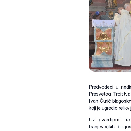
Predvodeći u nedje
Presvetog Trojstv
Ivan Ćurić blagoslo
koji je ugradio relikv
Uz gvardijana fra 
franjevačkih bogo