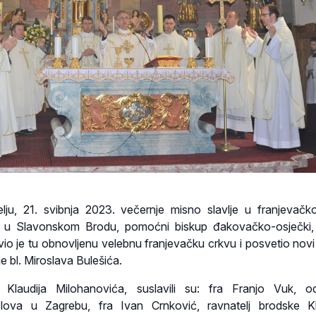
lju, 21. svibnja 2023. večernje misno slavlje u franjevačko
a u Slavonskom Brodu, pomoćni biskup đakovačko-osječki,
vio je tu obnovljenu velebnu franjevačku crkvu i posvetio novi 
ije bl. Miroslava Bulešića.
Klaudija Milohanovića, suslavili su: fra Franjo Vuk, odg
slova u Zagrebu, fra Ivan Crnković, ravnatelj brodske K