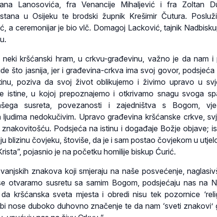
jana Lanosovića, fra Venancije Mihaljević i fra Zoltan D
tana u Osijeku te brodski župnik Krešimir Čutura. Posluž
, a ceremonijar je bio vlč. Domagoj Lacković, tajnik Nadbisku
u.
eki kršćanski hram, u crkvu-građevinu, važno je da nam i
ude što jasnija, jer i građevina-crkva ima svoj govor, podsjeća
inu, poziva da svoj život oblikujemo i živimo upravo u svje
e istine, u kojoj prepoznajemo i otkrivamo snagu svoga sp
ašega susreta, povezanosti i zajedništva s Bogom, vje
ljudima nedokučivim. Upravo građevina kršćanske crkve, svj
nakovitošću. Podsjeća na istinu i događaje Božje objave; is
 blizinu čovjeku, štoviše, da je i sam postao čovjekom u utjelo
rista”, pojasnio je na početku homilije biskup Ćurić.
vanjskih znakova koji smjeraju na naše posvećenje, naglasiv
a se otvaramo susretu sa samim Bogom, podsjećaju nas na 
 da kršćanska sveta mjesta i obredi nisu tek pozornice ‘reli
ebi nose duboko duhovno značenje te da nam ‘sveti znakovi’