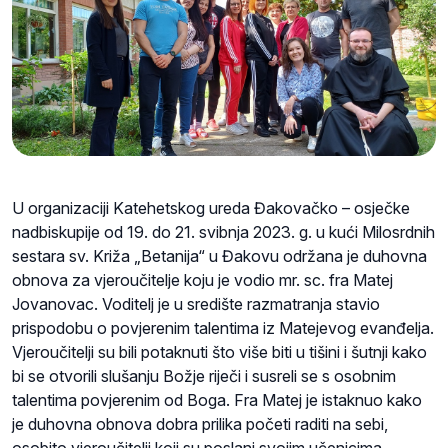
U organizaciji Katehetskog ureda Đakovačko – osječke
nadbiskupije od 19. do 21. svibnja 2023. g. u kući Milosrdnih
sestara sv. Križa „Betanija“ u Đakovu održana je duhovna
obnova za vjeroučitelje koju je vodio mr. sc. fra Matej
Jovanovac. Voditelj je u središte razmatranja stavio
prispodobu o povjerenim talentima iz Matejevog evanđelja.
Vjeroučitelji su bili potaknuti što više biti u tišini i šutnji kako
bi se otvorili slušanju Božje riječi i susreli se s osobnim
talentima povjerenim od Boga. Fra Matej je istaknuo kako
je duhovna obnova dobra prilika početi raditi na sebi,