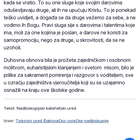
kada se vratio. To su one sluge koje svojim darovima
oduševljavaju druge, ali ih ne upućuju Kristu. To je ponekad
teško uvidjeti, a događa se da druge vežemo za sebe, a ne
vodimo ih Bogu. Pravi sluga sije s darovima i talentima koje
ima, moli za one kojima je poslan, a darove ne koristi za
samopromociju, nego za druge, u skrovitosti, da se ne
uzoholi.
Duhovna obnova bila je prožeta zajedničkom i osobnom
molitvom, euharistijskim klanjanjem i svetom misom, bilo je
prilike za sakrament pomirenja i razgovor s voditeljem, sve
u ozračju zajedništva vjeroučitelja koji su se uzajamno
osnažili na kraju ove školske godine.
Tekst: Nadbiskupijski katehetski ured
Izvor:
Tiskovni ured Đakovačko-osječke nadbiskupije