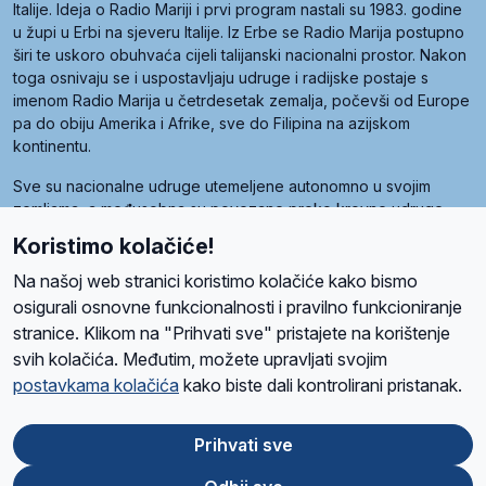
Italije. Ideja o Radio Mariji i prvi program nastali su 1983. godine
u župi u Erbi na sjeveru Italije. Iz Erbe se Radio Marija postupno
širi te uskoro obuhvaća cijeli talijanski nacionalni prostor. Nakon
toga osnivaju se i uspostavljaju udruge i radijske postaje s
imenom Radio Marija u četrdesetak zemalja, počevši od Europe
pa do obiju Amerika i Afrike, sve do Filipina na azijskom
kontinentu.
Sve su nacionalne udruge utemeljene autonomno u svojim
zemljama, a međusobna su povezane preko krovne udruge
pod nazivom Svjetska obitelj Radio Marije (World Family of
Koristimo kolačiće!
Radio Maria). Svjetsku obitelj utemeljilo je sedam članica, među
kojima je i hrvatska Udruga Radio Marija.
Na našoj web stranici koristimo kolačiće kako bismo
osigurali osnovne funkcionalnosti i pravilno funkcioniranje
stranice. Klikom na "Prihvati sve" pristajete na korištenje
svih kolačića. Međutim, možete upravljati svojim
O nama
Radio
Program
Volonteri
Prijatelji
Kontakt
Pravila privatnosti
postavkama kolačića
kako biste dali kontrolirani pristanak.
Kolačići
Uvjeti korištenja
Ova stranica je zaštićena Google reCAPTCHA sustavom
Prihvati sve