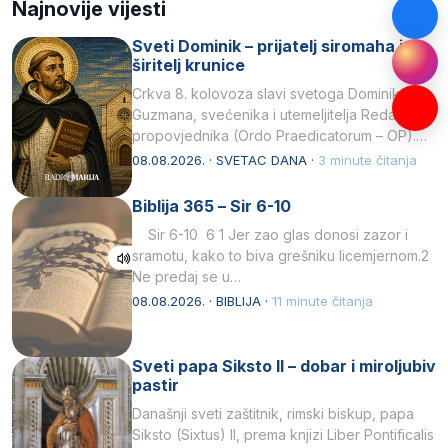
Najnovije vijesti
Sveti Dominik – prijatelj siromaha i
širitelj krunice
Crkva 8. kolovoza slavi svetoga Dominika
Guzmana, svećenika i utemeljitelja Reda
propovjednika (Ordo Praedicatorum – OP).
Svojim životom, dubokom ljubavlju prema
08.08.2026. · SVETAC DANA ·
3 minute čitanja
Kristu…
Biblija 365 – Sir 6-10
Sir 6-10 6 1 Jer zao glas donosi zazor i
sramotu, kako to biva grešniku licemjernom.2
Ne predaj se u…
08.08.2026. · BIBLIJA ·
11 minute čitanja
Sveti papa Siksto II – dobar i miroljubiv
pastir
Današnji sveti zaštitnik, rimski biskup, papa
Siksto (Sixtus) II, prema knjizi Liber Pontificalis