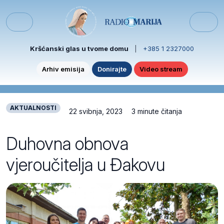
Skip to content
Skip to footer
Menu
Kršćanski glas u tvome domu
|
+385 1 2327000
Arhiv emisija
Donirajte
Video stream
AKTUALNOSTI
22 svibnja, 2023
3 minute čitanja
Duhovna obnova
vjeroučitelja u Đakovu