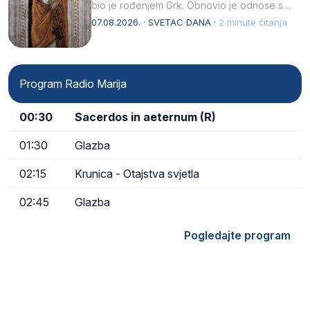
bio je rođenjem Grk. Obnovio je odnose s
afričkim…
07.08.2026. · SVETAC DANA ·
2 minute čitanja
Program Radio Marija
00:30
Sacerdos in aeternum (R)
01:30
Glazba
02:15
Krunica - Otajstva svjetla
02:45
Glazba
Pogledajte program