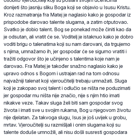
osobito vjeroučitelji koji su poslani svojim učenicima
donijeti što jasniju sliku Boga koji se objavio u Isusu Kristu.
Kroz razmatranja fra Matej je naglasio kako je gospodar iz
prispodobe darovao talente slugama, a zatim otputovao.
Svatko je dobio talent. Bog se ponekad može činiti kao da
je odsutan, ali vratit će se. Voditelj je istaknuo kako je dobro
voditi brigu o talenatima koji su nam darovani, da trgujemo
s njima, umnažamo ih, jer gospodar će se sigurno vratiti i
tražiti odgovor što je učinjeno s talentima koje nam je
darovao. Fra Matej je također snažno naglasio kako je
upravo odnos s Bogom i ustrajan rad na tom odnosu
najvažniji talenat koji vjeroučitelji trebaju umnažati. Sluga
koji je zakopao svoj talent i odlučio se ništa ne poduzimati
jer gospodar mu ništa nije značio, nije s njim htio imati
nikakve veze. Takav sluga želi biti sam gospodar svog
života i imati sve u svojim rukama, Bog u njegovom životu
nije djelatan. Za takvoga slugu, Isus je još uvijek u grobu,
mrtav. Vjeroučitelji su razmišljali i onim slugama koji su
talente doduše umnožili, ali nisu došli susresti gospodara