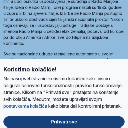
mir, a uoči osnutka uspostavljena je suradnja s Radio Marijom
Italije. Ideja o Radio Mariji i prvi program nastali su 1983. godine
u župi u Erbi na sjeveru Italije. Iz Erbe se Radio Marija postupno
širi te uskoro obuhvaća cijeli talijanski nacionalni prostor. Nakon
toga osnivaju se i uspostavljaju udruge i radijske postaje s
imenom Radio Marija u četrdesetak zemalja, počevši od Europe
pa do obiju Amerika i Afrike, sve do Filipina na azijskom
kontinentu.
Sve su nacionalne udruge utemeljene autonomno u svojim
zemljama, a međusobna su povezane preko krovne udruge
pod nazivom Svjetska obitelj Radio Marije (World Family of
Koristimo kolačiće!
Radio Maria). Svjetsku obitelj utemeljilo je sedam članica, među
kojima je i hrvatska Udruga Radio Marija.
Na našoj web stranici koristimo kolačiće kako bismo
osigurali osnovne funkcionalnosti i pravilno funkcioniranje
stranice. Klikom na "Prihvati sve" pristajete na korištenje
svih kolačića. Međutim, možete upravljati svojim
O nama
Radio
Program
Volonteri
Prijatelji
Kontakt
Pravila privatnosti
postavkama kolačića
kako biste dali kontrolirani pristanak.
Kolačići
Uvjeti korištenja
Ova stranica je zaštićena Google reCAPTCHA sustavom
Prihvati sve