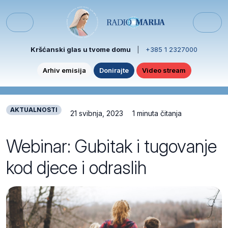
Skip to content
Skip to footer
Menu
Kršćanski glas u tvome domu
|
+385 1 2327000
Arhiv emisija
Donirajte
Video stream
AKTUALNOSTI
21 svibnja, 2023
1 minuta čitanja
Webinar: Gubitak i tugovanje
kod djece i odraslih