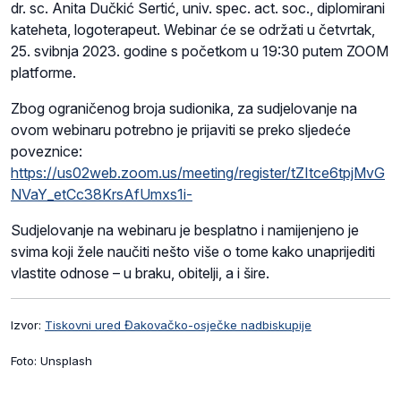
dr. sc. Anita Dučkić Sertić, univ. spec. act. soc., diplomirani
kateheta, logoterapeut. Webinar će se održati u četvrtak,
25. svibnja 2023. godine s početkom u 19:30 putem ZOOM
platforme.
Zbog ograničenog broja sudionika, za sudjelovanje na
ovom webinaru potrebno je prijaviti se preko sljedeće
poveznice:
https://us02web.zoom.us/meeting/register/tZItce6tpjMvG
NVaY_etCc38KrsAfUmxs1i-
Sudjelovanje na webinaru je besplatno i namijenjeno je
svima koji žele naučiti nešto više o tome kako unaprijediti
vlastite odnose – u braku, obitelji, a i šire.
Izvor:
Tiskovni ured Đakovačko-osječke nadbiskupije
Foto: Unsplash