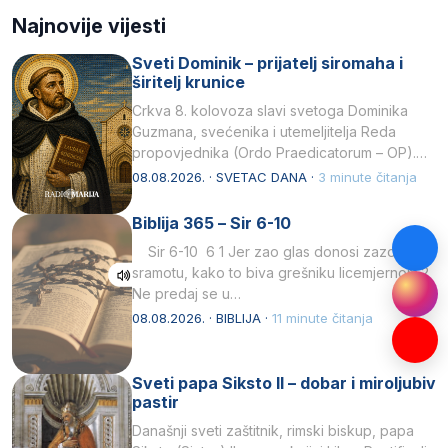
Najnovije vijesti
Sveti Dominik – prijatelj siromaha i
širitelj krunice
Crkva 8. kolovoza slavi svetoga Dominika
Guzmana, svećenika i utemeljitelja Reda
propovjednika (Ordo Praedicatorum – OP).
Svojim životom, dubokom ljubavlju prema
08.08.2026. · SVETAC DANA ·
3 minute čitanja
Kristu…
Biblija 365 – Sir 6-10
Sir 6-10 6 1 Jer zao glas donosi zazor i
sramotu, kako to biva grešniku licemjernom.2
Ne predaj se u…
08.08.2026. · BIBLIJA ·
11 minute čitanja
Sveti papa Siksto II – dobar i miroljubiv
pastir
Današnji sveti zaštitnik, rimski biskup, papa