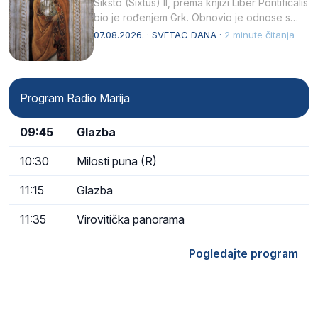
Siksto (Sixtus) II, prema knjizi Liber Pontificalis
bio je rođenjem Grk. Obnovio je odnose s
afričkim…
07.08.2026. · SVETAC DANA ·
2 minute čitanja
Program Radio Marija
09:45
Glazba
10:30
Milosti puna (R)
11:15
Glazba
11:35
Virovitička panorama
Pogledajte program