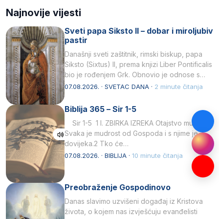
Najnovije vijesti
Sveti papa Siksto II – dobar i miroljubiv
pastir
Današnji sveti zaštitnik, rimski biskup, papa
Siksto (Sixtus) II, prema knjizi Liber Pontificalis
bio je rođenjem Grk. Obnovio je odnose s
afričkim…
07.08.2026. · SVETAC DANA ·
2 minute čitanja
Biblija 365 – Sir 1-5
Sir 1-5 1 I. ZBIRKA IZREKA Otajstvo mudrosti
Svaka je mudrost od Gospoda i s njime je
dovijeka.2 Tko će…
07.08.2026. · BIBLIJA ·
10 minute čitanja
Preobraženje Gospodinovo
Danas slavimo uzvišeni događaj iz Kristova
života, o kojem nas izvješćuju evanđelisti