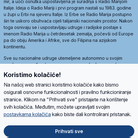
mir, a uoči osnutka uspostavljena je suradnja s Radio Marijom
Italije. Ideja o Radio Mariji i prvi program nastali su 1983. godine
u župi u Erbi na sjeveru Italije. Iz Erbe se Radio Marija postupno
širi te uskoro obuhvaća cijeli talijanski nacionalni prostor. Nakon
toga osnivaju se i uspostavljaju udruge i radijske postaje s
imenom Radio Marija u četrdesetak zemalja, počevši od Europe
pa do obiju Amerika i Afrike, sve do Filipina na azijskom
kontinentu.
Sve su nacionalne udruge utemeljene autonomno u svojim
zemljama, a međusobna su povezane preko krovne udruge
pod nazivom Svjetska obitelj Radio Marije (World Family of
Koristimo kolačiće!
Radio Maria). Svjetsku obitelj utemeljilo je sedam članica, među
kojima je i hrvatska Udruga Radio Marija.
Na našoj web stranici koristimo kolačiće kako bismo
osigurali osnovne funkcionalnosti i pravilno funkcioniranje
stranice. Klikom na "Prihvati sve" pristajete na korištenje
svih kolačića. Međutim, možete upravljati svojim
O nama
Radio
Program
Volonteri
Prijatelji
Kontakt
Pravila privatnosti
postavkama kolačića
kako biste dali kontrolirani pristanak.
Kolačići
Uvjeti korištenja
Ova stranica je zaštićena Google reCAPTCHA sustavom
Prihvati sve