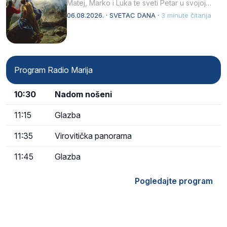
Matej, Marko i Luka te sveti Petar u svojoj
drugoj…
06.08.2026. · SVETAC DANA ·
3 minute čitanja
Program Radio Marija
10:30
Nadom nošeni
11:15
Glazba
11:35
Virovitička panorama
11:45
Glazba
Pogledajte program