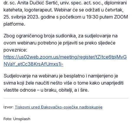
dr. sc. Anita Dučkić Sertić, univ. spec. act. soc., diplomirani
kateheta, logoterapeut. Webinar će se održati u četvrtak,
25. svibnja 2023. godine s početkom u 19:30 putem ZOOM
platforme.
Zbog ograničenog broja sudionika, za sudjelovanje na
ovom webinaru potrebno je prijaviti se preko sljedeće
poveznice:
https://us02web.zoom.us/meeting/register/tZItce6tpjMvG
NVaY_etCc38KrsAfUmxs1i-
Sudjelovanje na webinaru je besplatno i namijenjeno je
svima koji žele naučiti nešto više o tome kako unaprijediti
vlastite odnose – u braku, obitelji, a i šire.
Izvor:
Tiskovni ured Đakovačko-osječke nadbiskupije
Foto: Unsplash