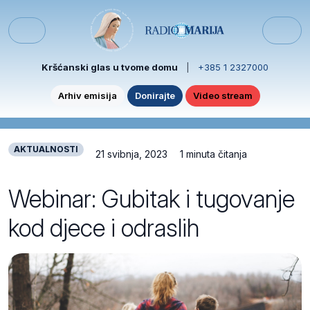
Skip to content
Skip to footer
Menu
Kršćanski glas u tvome domu
|
+385 1 2327000
Arhiv emisija
Donirajte
Video stream
AKTUALNOSTI
21 svibnja, 2023
1 minuta čitanja
Webinar: Gubitak i tugovanje
kod djece i odraslih