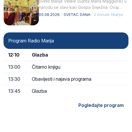
svete Marije Velike (Santa Maria Maggiore) u
narodu se slavi kao Gospa Snježna. Ovaj
naziv, Sancta Maria…
05.08.2026. · SVETAC DANA ·
2 minute čitanja
Program Radio Marija
12:10
Glazba
13:00
Čitamo knjigu
13:30
Obavijesti i najava programa
13:45
Glazba
Pogledajte program