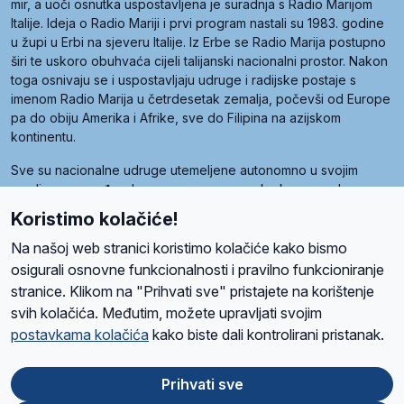
mir, a uoči osnutka uspostavljena je suradnja s Radio Marijom
Italije. Ideja o Radio Mariji i prvi program nastali su 1983. godine
u župi u Erbi na sjeveru Italije. Iz Erbe se Radio Marija postupno
širi te uskoro obuhvaća cijeli talijanski nacionalni prostor. Nakon
toga osnivaju se i uspostavljaju udruge i radijske postaje s
imenom Radio Marija u četrdesetak zemalja, počevši od Europe
pa do obiju Amerika i Afrike, sve do Filipina na azijskom
kontinentu.
Sve su nacionalne udruge utemeljene autonomno u svojim
zemljama, a međusobna su povezane preko krovne udruge
pod nazivom Svjetska obitelj Radio Marije (World Family of
Koristimo kolačiće!
Radio Maria). Svjetsku obitelj utemeljilo je sedam članica, među
kojima je i hrvatska Udruga Radio Marija.
Na našoj web stranici koristimo kolačiće kako bismo
osigurali osnovne funkcionalnosti i pravilno funkcioniranje
stranice. Klikom na "Prihvati sve" pristajete na korištenje
svih kolačića. Međutim, možete upravljati svojim
O nama
Radio
Program
Volonteri
Prijatelji
Kontakt
Pravila privatnosti
postavkama kolačića
kako biste dali kontrolirani pristanak.
Kolačići
Uvjeti korištenja
Ova stranica je zaštićena Google reCAPTCHA sustavom
Prihvati sve