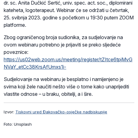
dr. sc. Anita Dučkić Sertić, univ. spec. act. soc., diplomirani
kateheta, logoterapeut. Webinar će se održati u četvrtak,
25. svibnja 2023. godine s početkom u 19:30 putem ZOOM
platforme.
Zbog ograničenog broja sudionika, za sudjelovanje na
ovom webinaru potrebno je prijaviti se preko sljedeće
poveznice:
https://us02web.zoom.us/meeting/register/tZItce6tpjMvG
NVaY_etCc38KrsAfUmxs1i-
Sudjelovanje na webinaru je besplatno i namijenjeno je
svima koji žele naučiti nešto više o tome kako unaprijediti
vlastite odnose – u braku, obitelji, a i šire.
Izvor:
Tiskovni ured Đakovačko-osječke nadbiskupije
Foto: Unsplash