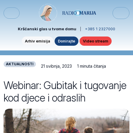
Skip to content
Skip to footer
Menu
Kršćanski glas u tvome domu
|
+385 1 2327000
Arhiv emisija
Donirajte
Video stream
AKTUALNOSTI
21 svibnja, 2023
1 minuta čitanja
Webinar: Gubitak i tugovanje
kod djece i odraslih