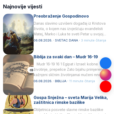
Najnovije vijesti
Preobraženje Gospodinovo
Danas slavimo uzvišeni događaj iz Kristova
života, o kojem nas izvješćuju evanđelisti
Matej, Marko i Luka te sveti Petar u svojoj
drugoj…
06.08.2026. · SVETAC DANA ·
3 minute čitanja
Biblija za svaki dan – Mudr 16-19
Mudr 16-19 16 1 Egipat i Izrael: kobne
životinje, prepelice Zato bijahu primjereno
kažnjeni sličnim životinjamai mučeni mnoštvom
kukaca.2 A narod…
06.08.2026. · BIBLIJA ·
11 minute čitanja
Gospa Snježna – sveta Marija Velika,
zaštitnica rimske bazilike
Obljetnica posvete slavne rimske bazilike