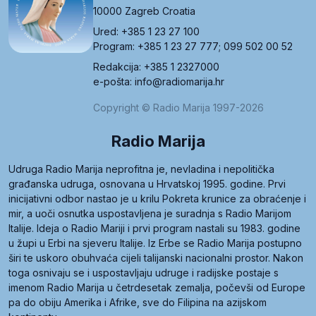
10000 Zagreb Croatia
Ured: +385 1 23 27 100
Program: +385 1 23 27 777; 099 502 00 52
Redakcija: +385 1 2327000
e-pošta: info@radiomarija.hr
Copyright © Radio Marija 1997-2026
Radio Marija
Udruga Radio Marija neprofitna je, nevladina i nepolitička
građanska udruga, osnovana u Hrvatskoj 1995. godine. Prvi
inicijativni odbor nastao je u krilu Pokreta krunice za obraćenje i
mir, a uoči osnutka uspostavljena je suradnja s Radio Marijom
Italije. Ideja o Radio Mariji i prvi program nastali su 1983. godine
u župi u Erbi na sjeveru Italije. Iz Erbe se Radio Marija postupno
širi te uskoro obuhvaća cijeli talijanski nacionalni prostor. Nakon
toga osnivaju se i uspostavljaju udruge i radijske postaje s
imenom Radio Marija u četrdesetak zemalja, počevši od Europe
pa do obiju Amerika i Afrike, sve do Filipina na azijskom