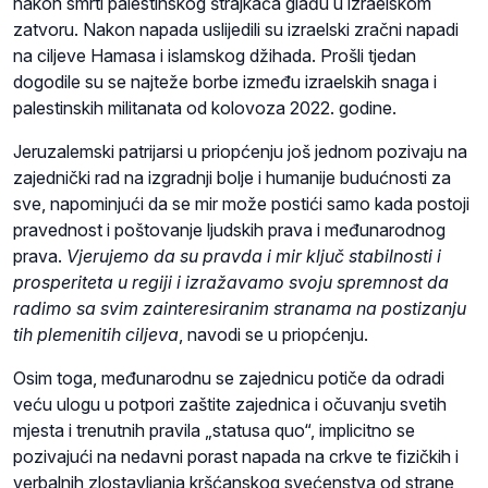
nakon smrti palestinskog štrajkača glađu u izraelskom
zatvoru. Nakon napada uslijedili su izraelski zračni napadi
na ciljeve Hamasa i islamskog džihada. Prošli tjedan
dogodile su se najteže borbe između izraelskih snaga i
palestinskih militanata od kolovoza 2022. godine.
Jeruzalemski patrijarsi u priopćenju još jednom pozivaju na
zajednički rad na izgradnji bolje i humanije budućnosti za
sve, napominjući da se mir može postići samo kada postoji
pravednost i poštovanje ljudskih prava i međunarodnog
prava.
Vjerujemo da su pravda i mir ključ stabilnosti i
prosperiteta u regiji i izražavamo svoju spremnost da
radimo sa svim zainteresiranim stranama na postizanju
tih plemenitih ciljeva
, navodi se u priopćenju.
Osim toga, međunarodnu se zajednicu potiče da odradi
veću ulogu u potpori zaštite zajednica i očuvanju svetih
mjesta i trenutnih pravila „statusa quo“, implicitno se
pozivajući na nedavni porast napada na crkve te fizičkih i
verbalnih zlostavljanja kršćanskog svećenstva od strane