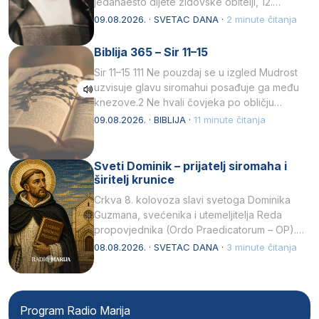
jedanaesto dijete židovske obitelji, 12.
listopada 1891, u Wrocławu…
09.08.2026. · SVETAC DANA ·
2 minute čitanja
Biblija 365 – Sir 11–15
Sir 11–15 111 Ne pouzdaj se u izgled Mudrost
uzvisuje glavu siromahui posađuje ga među
knezove.2 Ne hvali čovjeka po obličju
njegovui…
09.08.2026. · BIBLIJA ·
11 minute čitanja
Sveti Dominik – prijatelj siromaha i
širitelj krunice
Crkva 8. kolovoza slavi svetoga Dominika
Guzmana, svećenika i utemeljitelja Reda
propovjednika (Ordo Praedicatorum – OP).
Svojim životom, dubokom ljubavlju prema
08.08.2026. · SVETAC DANA ·
3 minute čitanja
Kristu…
Program Radio Marija