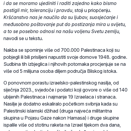
i da se moramo ujediniti i raditi zajedno kako bismo
postigli mir, toleranciju i pravdu
, stoji u priopćenju.
Kršćanstvo nas je naučilo da su ljubav, suosjećanje i
međusobno poštovanje put do postizanja mira u svijetu,
a to se posebno odnosi na našu voljenu Svetu zemlju,
navodi se u tekstu.
Nakba se spominje više od 700.000 Palestinaca koji su
pobjegli ili bili prisiljeni napustiti svoje domove 1948. godine.
Sudbina tih izbjeglica i njihovih potomaka procjenjuje se na
više od 5 milijuna osoba diljem područja Bliskog istoka.
O ponovnom porastu izraelsko-palestinskog nasilja, od
siječnja 2023., svjedoče i podatci koji govore o više od 140
ubijenih Palestinaca i najmanje 19 Izraelaca i stranaca.
Nasilje je dodatno eskaliralo početkom svibnja kada su
Palestinski islamski džihad (druga najveća militantna
skupina u Pojasu Gaze nakon Hamasa) i druge skupine
ispalile više od stotinu raketa na Izrael tijekom dva dana,